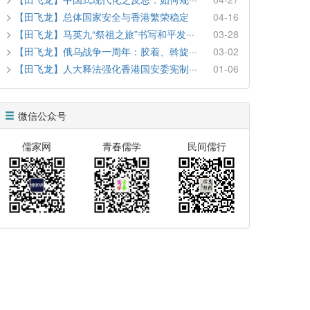
【田飞龙】总体国家安全与香港繁荣稳定
04-16
【田飞龙】马英九“祭祖之旅”书写和平发···
03-28
【田飞龙】俄乌战争一周年：胶着、斡旋···
03-02
【田飞龙】人大释法强化香港国安委宪制···
01-06
微信公众号
儒家网
青春儒学
民间儒行