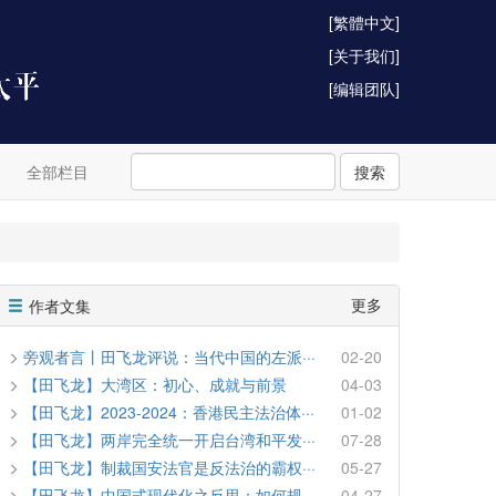
[繁體中文]
[关于我们]
[编辑团队]
全部栏目
搜索
更多
作者文集
旁观者言丨田飞龙评说：当代中国的左派···
02-20
【田飞龙】大湾区：初心、成就与前景
04-03
【田飞龙】2023-2024：香港民主法治体···
01-02
【田飞龙】两岸完全统一开启台湾和平发···
07-28
【田飞龙】制裁国安法官是反法治的霸权···
05-27
【田飞龙】中国式现代化之反思：如何规···
04-27