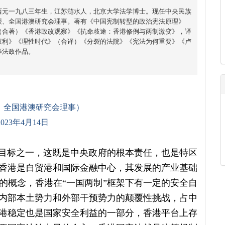
西元一九八三年生，江苏涟水人，北京大学法学博士。现任中央民族
授、全国港澳研究会理事。著有《中国宪制转型的政治宪法原理》
（合著）《香港政改观察》《抗命歧途：香港修例与两制激变》，译
权利》《理性时代》（合译）《分裂的法院》《宪法为何重要》《卢
等法政作品。
，全国港澳研究会理事）
23年4月14日
键目标之一，这既是中央政府的根本责任，也是特区
香港是自贸港和国际金融中心，其发展的产业基础
的概念，香港在“一国两制”框架下有一定的安全自
内部本土势力和外部干预势力的颠覆性挑战，占中
港稳定也是国家安全利益的一部分，香港平台上存