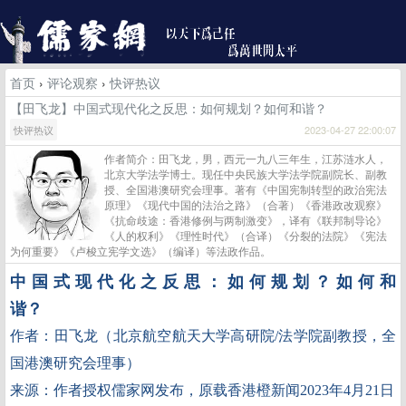
首页
›
评论观察
›
快评热议
【田飞龙】中国式现代化之反思：如何规划？如何和谐？
快评热议
2023-04-27 22:00:07
作者简介：田飞龙，男，西元一九八三年生，江苏涟水人，
北京大学法学博士。现任中央民族大学法学院副院长、副教
授、全国港澳研究会理事。著有《中国宪制转型的政治宪法
原理》《现代中国的法治之路》（合著）《香港政改观察》
《抗命歧途：香港修例与两制激变》，译有《联邦制导论》
《人的权利》《理性时代》（合译）《分裂的法院》《宪法
为何重要》《卢梭立宪学文选》（编译）等法政作品。
中国式现代化之反思：如何规划？如何和
谐？
作者：田飞龙（北京航空航天大学高研院
/
法学院副教授，全
国港澳研究会理事）
来源：作者授权儒家网发布，原载香港橙新闻
2023
年
4
月
21
日