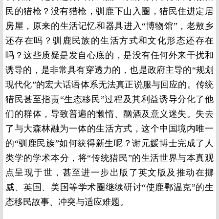
民的猎枪？没有猎枪，驯鹿下山入圈，猎民住进定居
房屋，原来的生活记忆和器具进入“博物馆”，老敖乡
还存在吗？驯鹿民族的生活方式和文化形态还存在
吗？这些质疑是发自心底的，是没有任何外来干扰和
诱导的，是非常具有穿透力的，也是政府主导的“规划
现代化”的宏大话语体系无法真正说服与回应的。传统
猎民甚至指责“生态移民”过程及其利益诱导分化了他
们的群体，导致普遍的懒惰、酗酒及意义迷失。失去
了与大森林融为一体的生活方式，这个中国境内唯一
的“驯鹿民族”如何获得新生呢？谢元媛博士完成了人
类学的学术本分，将“传统猎民”的生活世界与本真观
点呈现于世，甚至进一步出版了英文版及推动在挪
威、英国、美国等学术圈继续研讨“使鹿鄂温克”的生
态移民故事、冲突与适应难题。