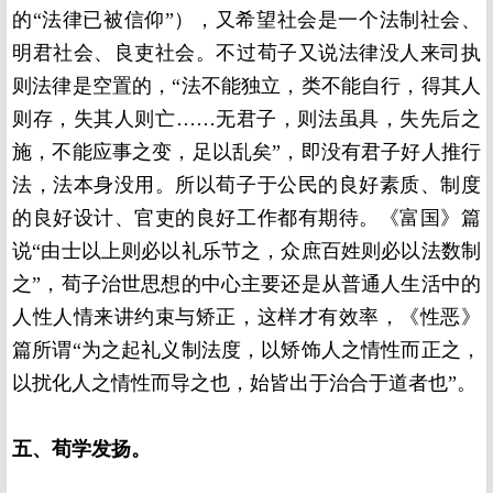
的“法律已被信仰”），又希望社会是一个法制社会、
明君社会、良吏社会。不过荀子又说法律没人来司执
则法律是空置的，“法不能独立，类不能自行，得其人
则存，失其人则亡……无君子，则法虽具，失先后之
施，不能应事之变，足以乱矣”，即没有君子好人推行
法，法本身没用。所以荀子于公民的良好素质、制度
的良好设计、官吏的良好工作都有期待。《富国》篇
说“由士以上则必以礼乐节之，众庶百姓则必以法数制
之”，荀子治世思想的中心主要还是从普通人生活中的
人性人情来讲约束与矫正，这样才有效率，《性恶》
篇所谓“为之起礼义制法度，以矫饰人之情性而正之，
以扰化人之情性而导之也，始皆出于治合于道者也”。
五、荀学发扬。