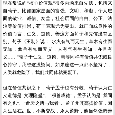
现在常说的“核心价值观”很多内涵来自先儒，包括来
自荀子。比如国家层面的富强、文明、和谐，个人层
面的敬业、诚信、友善，社会层面的自由、公正、法
治等价值推崇，荀子表现尤为突出。就正面或良性的
价值而言，仁义、道德、善这方面荀子和先儒没有区
别。荀子《王制》说：“水火有气而无生，草木有生而
无知，禽兽有知而无义，人有气有生有知，亦且有
义……”荀子于仁义、道德、善等同样有价值共识或良
心持守，我想这没疑问。如果连这一点都不坚持了，
人类就危险了，我们共同体就完蛋了。
但在价值共识之下，荀子孟子也有分歧。荀子认为仁
义道德是“文理隆盛”、“积善成德”，孟子认为是“我固
有之也”、“此天之所与我者”。孟子尤其高扬价值，因
为生活在乱世，不断交战，杀人盈野，他当然强调善