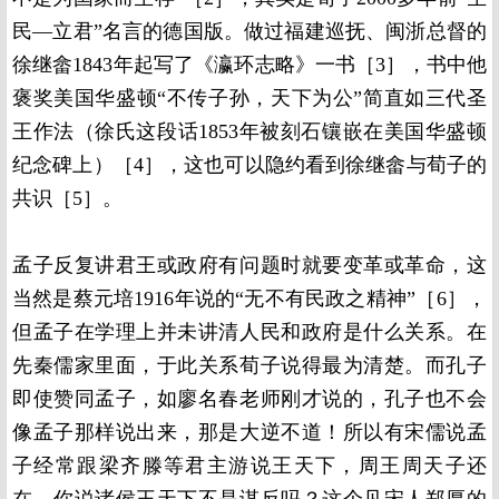
民—立君”名言的德国版。做过福建巡抚、闽浙总督的
徐继畲1843年起写了《瀛环志略》一书［3］，书中他
褒奖美国华盛顿“不传子孙，天下为公”简直如三代圣
王作法（徐氏这段话1853年被刻石镶嵌在美国华盛顿
纪念碑上）［4］，这也可以隐约看到徐继畲与荀子的
共识［5］。
孟子反复讲君王或政府有问题时就要变革或革命，这
当然是蔡元培1916年说的“无不有民政之精神”［6］，
但孟子在学理上并未讲清人民和政府是什么关系。在
先秦儒家里面，于此关系荀子说得最为清楚。而孔子
即使赞同孟子，如廖名春老师刚才说的，孔子也不会
像孟子那样说出来，那是大逆不道！所以有宋儒说孟
子经常跟梁齐滕等君主游说王天下，周王周天子还
在，你说诸侯王天下不是谋反吗？这个见宋人郑厚的