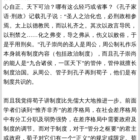
心自正、天下可治？哪有这么轻巧或省事？《孔子家
语·刑政》记载孔子说：“圣人之治化也，必刑政相参
焉。太上以德教民，而以礼齐之。其次以政言导民，
以刑禁之……化之弗变，导之弗从，伤义以败俗，于
是乎用刑矣。”孔子崇尚的圣人是周公，周公制礼作乐
本身就有制度内容（包括政治制度），而且孔子崇尚
的能人是“九合诸侯，一匡天下”的管仲，管仲就擅长
制度治国。从周公、管子到孔子再到荀子，他们是有
制度共识的。
而且我觉得荀子讲制度比先儒大大地推进一步。前面
学者们谈到“惟齐非齐”的差序格局，在社会差序格局
中有分工分职及弱势强势，在差序格局中需要政府及
制度的调节。而对于制度，对于“管分之枢要”的君主
或政府，荀子对它们有一个“正义”的规定或限定。荀