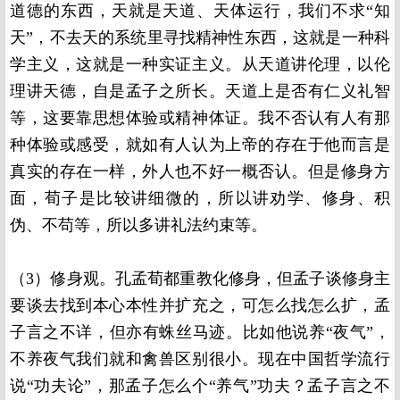
道德的东西，天就是天道、天体运行，我们不求“知
天”，不去天的系统里寻找精神性东西，这就是一种科
学主义，这就是一种实证主义。从天道讲伦理，以伦
理讲天德，自是孟子之所长。天道上是否有仁义礼智
等，这要靠思想体验或精神体证。我不否认有人有那
种体验或感受，就如有人认为上帝的存在于他而言是
真实的存在一样，外人也不好一概否认。但是修身方
面，荀子是比较讲细微的，所以讲劝学、修身、积
伪、不苟等，所以多讲礼法约束等。
（3）修身观。孔孟荀都重教化修身，但孟子谈修身主
要谈去找到本心本性并扩充之，可怎么找怎么扩，孟
子言之不详，但亦有蛛丝马迹。比如他说养“夜气”，
不养夜气我们就和禽兽区别很小。现在中国哲学流行
说“功夫论”，那孟子怎么个“养气”功夫？孟子言之不