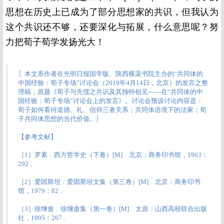
思想在历史上已成为了部分思想家的共识，但我认为
这个共识还不够，还要深化与拓展，什么意思呢？努
力把荀子荀学发扬光大！
〖本文系作者在光明日报国学版、陕西横渠书院主办的“共同体的
中国经验：荀子专场”讨论会（2019年4月14日，北京）的发言之整
理稿，原题《荀子与先儒之共识及其独特创见——在“共同体的中
国经验：荀子专场”讨论会上的发言》。讨论会预设讨论内容是：
荀子如何看待道德、礼、信仰三者关系；共同体语境下的法家；荀
子共同体思想的当代价值。〗
【参考文献】
［1］罗素﹒西方哲学史（下卷）[M]﹒北京：商务印书馆，1963：
292﹒
［2］爱因斯坦﹒爱因斯坦文集（第三卷）[M]﹒北京：商务印书
馆，1979：82﹒
［3］徐继畬﹒徐继畬集（第一卷）[M]﹒太原：山西高校联合出版
社，1995：267﹒