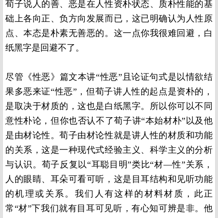
荀子说人的善、恶是在人性资朴状态、质朴性能的基
础上各向正、负方向发展而已，这已明确认为人性原
点、本态是朴素无善恶的。这一点你我很难回避，白
纸黑字是回避不了。
尽管《性恶》篇文本讲“性恶”且论证句式是以情欲结
果多恶来证“性恶”，但荀子讲人性的起点是资朴的，
是取决于材质的，这也是白纸黑字。所以你可以不同
意性朴论，但你也否认不了荀子讲“本始材朴”以及他
是由材论性。荀子由材论性就是讲人性的材质和功能
的关系，这是一种现代式经验主义、科学主义的分析
与认识。荀子反复以“耳聪目明”类比“材—性”关系，
人的眼睛、耳朵可看可听，这是目耳结构和见听功能
的机理或关系。我们人有这样的材料材质，此正
常“材”下我们就有目耳可见听，有心知可辨是非。他