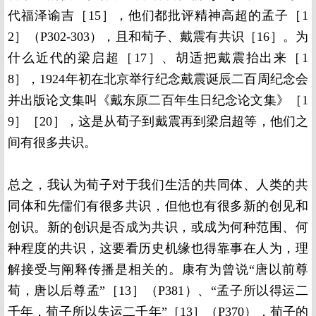
代福泽谕吉［15］，他们都批评精神高超的孟子［1
2］（P302-303），且和荀子、戴震有共识［16］。为
什么近代的梁启超［17］、胡适把戴震抬出来［1
8］，1924年初在北京举行纪念戴震诞辰二百周纪念会
并出版论文集叫《戴东原二百年生日纪念论文集》［1
9］［20］，这是从荀子到戴震再到梁启超等，他们之
间有很多共识。
总之，我认为荀子对于我们生活的共同体、人类的共
同体和先儒们有很多共识，但他也有很多新的创见和
创识。新的创识是否成为共识，或成为何种范围、何
种程度的共识，这要看历史机缘也得靠事在人为，理
解接受与阐释传播是相关的。康有为曾说“唐以前尊
荀，唐以后尊孟”［13］（P381）、“孟子所以得运二
千年，荀子所以失运二千年”［13］（P370），荀子的