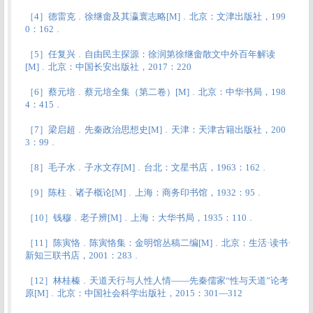
［4］德雷克﹒徐继畬及其瀛寰志略[M]﹒北京：文津出版社，199
0：162﹒
［5］任复兴﹒自由民主探源：徐润第徐继畬散文中外百年解读
[M]﹒北京：中国长安出版社，2017：220
［6］蔡元培﹒蔡元培全集（第二卷）[M]﹒北京：中华书局，198
4：415﹒
［7］梁启超﹒先秦政治思想史[M]﹒天津：天津古籍出版社，200
3：99﹒
［8］毛子水﹒子水文存[M]﹒台北：文星书店，1963：162﹒
［9］陈柱﹒诸子概论[M]﹒上海：商务印书馆，1932：95﹒
［10］钱穆﹒老子辨[M]﹒上海：大华书局，1935：110﹒
［11］陈寅恪﹒陈寅恪集：金明馆丛稿二编[M]﹒北京：生活·读书·
新知三联书店，2001：283﹒
［12］林桂榛﹒天道天行与人性人情——先秦儒家“性与天道”论考
原[M]﹒北京：中国社会科学出版社，2015：301—312