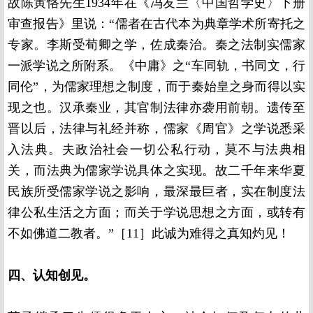
故陈寅恪先生1934年在《冯友兰〈中国哲学史〉下册
审查报告》里说：“儒者在古代本为典章学术所寄托之
专家。李斯受荀卿之学，佐成秦治。秦之法制实儒家
一派学说之所附系。《中庸》之“车同轨，书同文，行
同伦”，为儒家理想之制度，而于秦始皇之身而得以实
现之也。汉承秦业，其官制法律亦袭用前朝。遗传至
晋以后，法律与礼经并称，儒家《周官》之学说悉采
入法典。夫政治社会一切公私行动，莫不与法典相
关，而法典为儒家学说具体之实现。故二千年来华夏
民族所受儒家学说之影响，最深最巨者，实在制度法
律公私生活之方面；而关于学说思想之方面，或转有
不如佛道二教者。”［11］此诚为难得之真知灼见！
四、认知创见。