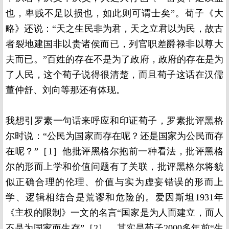
也，卑贱不足以损也，如此则可谓士矣”。荀子《大
略》还说：“天之生民非为君，天之立君以为民，故古
者裂地建国非以贵诸侯而已，列官职差爵禄非以尊大
夫而已。”百姓的存在不是为了政府，政府的存在是为
了人民，这个荀子说得很清楚，而且荀子这话在汉儒
董仲舒、刘向等那还有体现。
我想引罗素一句话来呼应和印证荀子，罗素批评黑格
尔时说：“公民为国家而存在呢？还是国家为公民而存
在呢？”［1］他批评黑格尔抱前一种看法，批评黑格
尔的形而上学和价值问题有了关联，批评黑格尔将貌
似正确合理的伦理、价值与实为虚妄错误的形而上
学、逻辑相结合是荒谬和危险的。爱因斯坦1931年
《主权的限制》一文的名言“国家是为人而建立，而人
不是为国家而生存”［2］，其实是荀子2000多年前“生