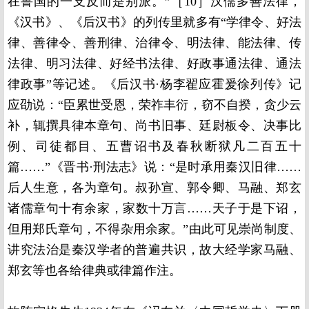
在鲁国的一支反而是别派。”［10］汉儒多善法律，
《汉书》、《后汉书》的列传里就多有“学律令、好法
律、善律令、善刑律、治律令、明法律、能法律、传
法律、明习法律、好经书法律、好政事通法律、通法
律政事”等记述。《后汉书·杨李翟应霍爰徐列传》记
应劭说：“臣累世受恩，荣祚丰衍，窃不自揆，贪少云
补，辄撰具律本章句、尚书旧事、廷尉板令、决事比
例、司徒都目、五曹诏书及春秋断狱凡二百五十
篇……”《晋书·刑法志》说：“是时承用秦汉旧律……
后人生意，各为章句。叔孙宣、郭令卿、马融、郑玄
诸儒章句十有余家，家数十万言……天子于是下诏，
但用郑氏章句，不得杂用余家。”由此可见崇尚制度、
讲究法治是秦汉学者的普遍共识，故大经学家马融、
郑玄等也各给律典或律篇作注。