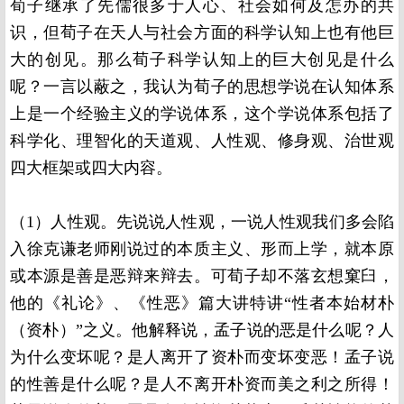
荀子继承了先儒很多于人心、社会如何及怎办的共
识，但荀子在天人与社会方面的科学认知上也有他巨
大的创见。那么荀子科学认知上的巨大创见是什么
呢？一言以蔽之，我认为荀子的思想学说在认知体系
上是一个经验主义的学说体系，这个学说体系包括了
科学化、理智化的天道观、人性观、修身观、治世观
四大框架或四大内容。
（1）人性观。先说说人性观，一说人性观我们多会陷
入徐克谦老师刚说过的本质主义、形而上学，就本原
或本源是善是恶辩来辩去。可荀子却不落玄想窠臼，
他的《礼论》、《性恶》篇大讲特讲“性者本始材朴
（资朴）”之义。他解释说，孟子说的恶是什么呢？人
为什么变坏呢？是人离开了资朴而变坏变恶！孟子说
的性善是什么呢？是人不离开朴资而美之利之所得！