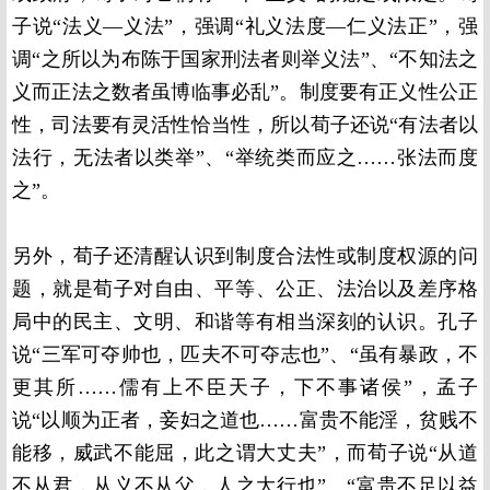
子说“法义—义法”，强调“礼义法度—仁义法正”，强
调“之所以为布陈于国家刑法者则举义法”、“不知法之
义而正法之数者虽博临事必乱”。制度要有正义性公正
性，司法要有灵活性恰当性，所以荀子还说“有法者以
法行，无法者以类举”、“举统类而应之……张法而度
之”。
另外，荀子还清醒认识到制度合法性或制度权源的问
题，就是荀子对自由、平等、公正、法治以及差序格
局中的民主、文明、和谐等有相当深刻的认识。孔子
说“三军可夺帅也，匹夫不可夺志也”、“虽有暴政，不
更其所……儒有上不臣天子，下不事诸侯”，孟子
说“以顺为正者，妾妇之道也……富贵不能淫，贫贱不
能移，威武不能屈，此之谓大丈夫”，而荀子说“从道
不从君，从义不从父，人之大行也”、“富贵不足以益