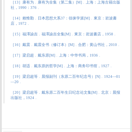
［13］康有为﹒康有为全集（第二集）[M]﹒上海：上海古籍出版
社，1990：376﹒
［14］賴惟勤﹒日本思想大系37：徂徕学派[M]﹒東京：岩波書
店，1972﹒
［15］福澤諭吉﹒福澤諭吉全集[M]﹒東京：岩波書店，1958﹒
［16］戴震﹒戴震全书（修订本）[M]﹒合肥：黄山书社，2010﹒
［17］梁启超﹒戴东原[M]﹒上海：中华书局，1936﹒
［18］胡适﹒戴东原的哲学[M]﹒上海：商务印书馆，1927﹒
［19］梁启超等﹒晨报副刊（东原二百年纪念号）[N]﹒1924—01
—20﹒
［20］梁启超等﹒戴东原二百年生日纪念论文集[M]﹒北京：晨报
出版社，1924﹒