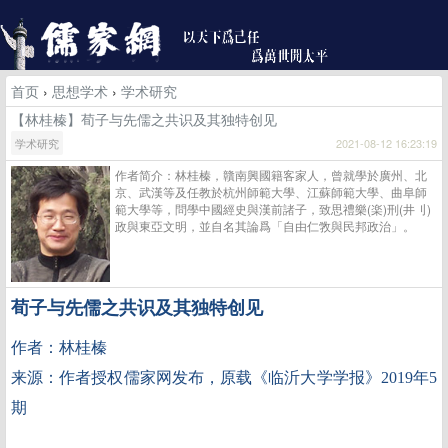
首页
›
思想学术
›
学术研究
【林桂榛】荀子与先儒之共识及其独特创见
学术研究
2021-08-12 16:23:19
作者简介：林桂榛，贛南興國籍客家人，曾就學於廣州、北
京、武漢等及任教於杭州師範大學、江蘇師範大學、曲阜師
範大學等，問學中國經史與漢前諸子，致思禮樂(楽)刑(井刂)
政與東亞文明，並自名其論爲「自由仁敩與民邦政治」。
荀子与先儒之共识及其独特创见
作者：
林桂榛
来源：作者授权儒家网发布，原载《临沂大学学报》
2019
年
5
期