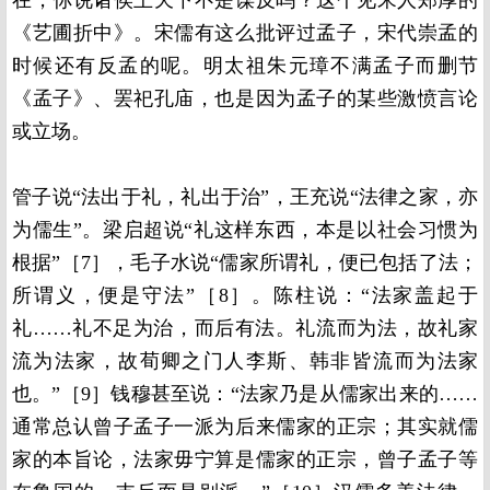
《艺圃折中》。宋儒有这么批评过孟子，宋代崇孟的
时候还有反孟的呢。明太祖朱元璋不满孟子而删节
《孟子》、罢祀孔庙，也是因为孟子的某些激愤言论
或立场。
管子说“法出于礼，礼出于治”，王充说“法律之家，亦
为儒生”。梁启超说“礼这样东西，本是以社会习惯为
根据”［7］，毛子水说“儒家所谓礼，便已包括了法；
所谓义，便是守法”［8］。陈柱说：“法家盖起于
礼……礼不足为治，而后有法。礼流而为法，故礼家
流为法家，故荀卿之门人李斯、韩非皆流而为法家
也。”［9］钱穆甚至说：“法家乃是从儒家出来的……
通常总认曾子孟子一派为后来儒家的正宗；其实就儒
家的本旨论，法家毋宁算是儒家的正宗，曾子孟子等