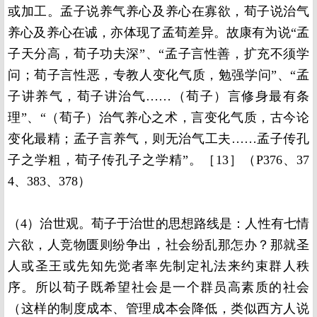
或加工。孟子说养气养心及养心在寡欲，荀子说治气
养心及养心在诚，亦体现了孟荀差异。故康有为说“孟
子天分高，荀子功夫深”、“孟子言性善，扩充不须学
问；荀子言性恶，专教人变化气质，勉强学问”、“孟
子讲养气，荀子讲治气……（荀子）言修身最有条
理”、“（荀子）治气养心之术，言变化气质，古今论
变化最精；孟子言养气，则无治气工夫……孟子传孔
子之学粗，荀子传孔子之学精”。［13］（P376、37
4、383、378）
（4）治世观。荀子于治世的思想路线是：人性有七情
六欲，人竞物匮则纷争出，社会纷乱那怎办？那就圣
人或圣王或先知先觉者率先制定礼法来约束群人秩
序。所以荀子既希望社会是一个群员高素质的社会
（这样的制度成本、管理成本会降低，类似西方人说