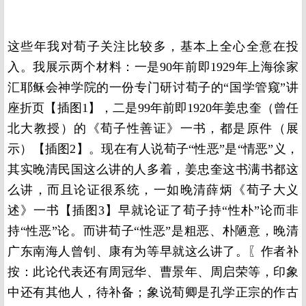
这些年我对荀子关注比较多，基本上全心全意在投
入。我展示两个材料：一是90年前即1929年上海徐家
汇耶稣会神学院的一份专门研讨荀子的“国学管窥”讲
座折页【插图1】，二是99年前即1920年姜忠奎（曾任
北大教授）的《荀子性善证》一书，都是原件（展
示）【插图2】。现在有人说荀子“性恶”是“情恶”义，
其实晚清民国这么讲的人多着，姜忠奎这书满书都这
么讲，而且论证很系统，一如晚清薛炳《荀子大义
述》一书【插图3】早就论证了荀子持“性朴”论而非
持“性恶”论。而讲荀子“性恶”是粗恶、朴陋意，晚清
广东南海人曾钊、康有为等早就这么讲了。〖作者补
按：此论代表还有周冠华、曹景年、周启荣等，印象
中还有其他人，待补备；象说荀卿是孔学正宗的作古