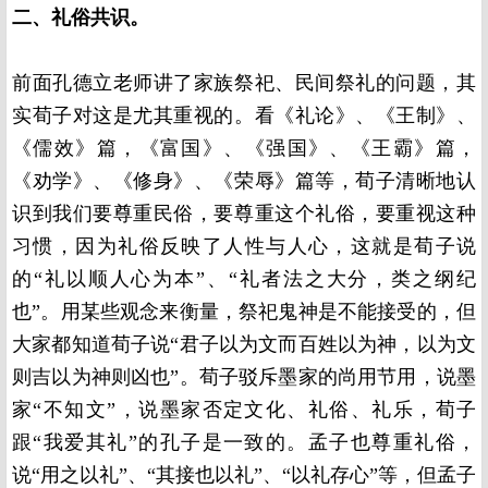
二、礼俗共识。
前面孔德立老师讲了家族祭祀、民间祭礼的问题，其
实荀子对这是尤其重视的。看《礼论》、《王制》、
《儒效》篇，《富国》、《强国》、《王霸》篇，
《劝学》、《修身》、《荣辱》篇等，荀子清晰地认
识到我们要尊重民俗，要尊重这个礼俗，要重视这种
习惯，因为礼俗反映了人性与人心，这就是荀子说
的“礼以顺人心为本”、“礼者法之大分，类之纲纪
也”。用某些观念来衡量，祭祀鬼神是不能接受的，但
大家都知道荀子说“君子以为文而百姓以为神，以为文
则吉以为神则凶也”。荀子驳斥墨家的尚用节用，说墨
家“不知文”，说墨家否定文化、礼俗、礼乐，荀子
跟“我爱其礼”的孔子是一致的。孟子也尊重礼俗，
说“用之以礼”、“其接也以礼”、“以礼存心”等，但孟子