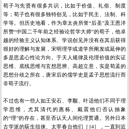
荀子与先贤有很多共识，比如于价值、礼俗、制度
等；荀子也有很多独特创见，比如于民主、法制、科
学等。但历史地看，作为章太炎所誉“后圣”及王恩洋
所赞“中国二千年前之经验论哲学大师”的荀子，他卓
越的经验主义认知体系、学说创见并没有在其后获得
很好的理解与发展，宋明理学或道学所阐发或延伸的
多是思孟心性论方向。于天人规律及伦理价值的实证
思维、底线思维与玄想思辨、高超立意，实是荀孟的
思想分歧之所在，唐宋后的儒学史是孟子思想流行而
非荀子流行。
不过也有一些人如王安石、李觏、叶适他们不同于理
学思维，尤其清代的惠栋、戴震他们否认抽象
的“理”的存在，甚至否认天人间伦理贯通。另外日本
古学派的荻生徂徕、太宰春台他们［14］，一直到近