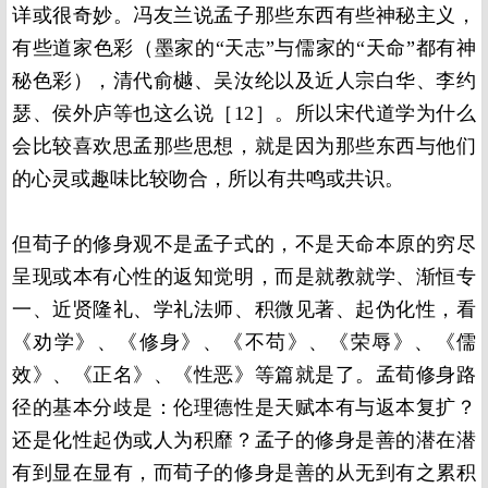
详或很奇妙。冯友兰说孟子那些东西有些神秘主义，
有些道家色彩（墨家的“天志”与儒家的“天命”都有神
秘色彩），清代俞樾、吴汝纶以及近人宗白华、李约
瑟、侯外庐等也这么说［12］。所以宋代道学为什么
会比较喜欢思孟那些思想，就是因为那些东西与他们
的心灵或趣味比较吻合，所以有共鸣或共识。
但荀子的修身观不是孟子式的，不是天命本原的穷尽
呈现或本有心性的返知觉明，而是就教就学、渐恒专
一、近贤隆礼、学礼法师、积微见著、起伪化性，看
《劝学》、《修身》、《不苟》、《荣辱》、《儒
效》、《正名》、《性恶》等篇就是了。孟荀修身路
径的基本分歧是：伦理德性是天赋本有与返本复扩？
还是化性起伪或人为积靡？孟子的修身是善的潜在潜
有到显在显有，而荀子的修身是善的从无到有之累积