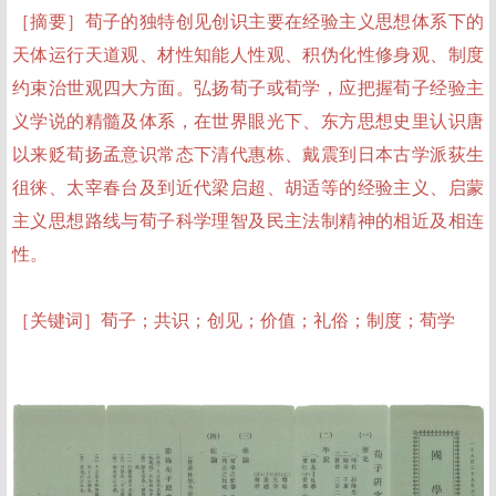
［摘要］荀子的独特创见创识主要在经验主义思想体系下的
天体运行天道观、材性知能人性观、积伪化性修身观、制度
约束治世观四大方面。弘扬荀子或荀学，应把握荀子经验主
义学说的精髓及体系，在世界眼光下、东方思想史里认识唐
以来贬荀扬孟意识常态下清代惠栋、戴震到日本古学派荻生
徂徕、太宰春台及到近代梁启超、胡适等的经验主义、启蒙
主义思想路线与荀子科学理智及民主法制精神的相近及相连
性。
［关键词］荀子；共识；创见；价值；礼俗；制度；荀学