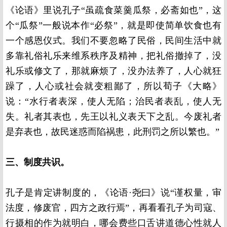
《论语》里说孔子“虽疏食菜羹瓜祭，必斋如也”，这
个“瓜祭”一般说本作“必祭”，就是即使简单饮食也有
一个感恩仪式。我们不要忽略了民俗，民间生活中就
多靠礼俗礼乐来维系秩序及精神，把礼俗撤掉了，没
礼乐或修文了，那就麻烦了，没办法养了，人心就狂
躁了，人心或社会就变粗鄙了，所以荀子《大略》
说：“水行者表深，使人无陷；治民者表乱，使人无
失。礼者其表也，先王以礼义表天下之乱。今废礼者
是弃表也，故民迷惑而陷祸患，此刑罚之所以繁也。”
三、制度共识。
孔子是肯定讲制度的，《论语·尧曰》说“谨权量，审
法度，修废官，四方之政行焉”，再看看孔子为司寇、
行摄相的作为就明白，哪会费些口舌讲道德心性就人