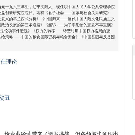
西元一九六三年生，辽宁沈阳人。现任职中国人民大学公共管理学院
公益创新研究院院长。著有《君子社会——国家与社会关系研究》
化复兴的葛兰西式分析》《中国归来——当代中国大陆文化民族主义
国政治发展的第三条道路》《起诉——为了李思怡的悲剧不再重演》
《法伦功事件透视》《权力的转移——转型时期中国权力格局的变
供给策略——中国的粮食国际贸易与粮食安全》《中国贫困与反贫困
责任理论
癸丑
，给企业经营带来了诸多挑战，但各领域也涌现出