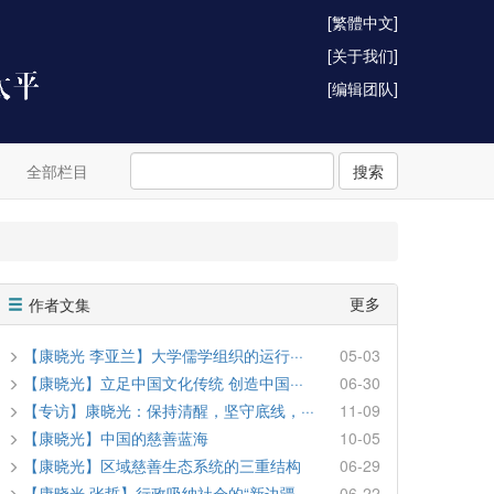
[繁體中文]
[关于我们]
[编辑团队]
全部栏目
搜索
更多
作者文集
【康晓光 李亚兰】大学儒学组织的运行···
05-03
【康晓光】立足中国文化传统 创造中国···
06-30
【专访】康晓光：保持清醒，坚守底线，···
11-09
【康晓光】中国的慈善蓝海
10-05
【康晓光】区域慈善生态系统的三重结构
06-29
【康晓光 张哲】行政吸纳社会的“新边疆···
06-22