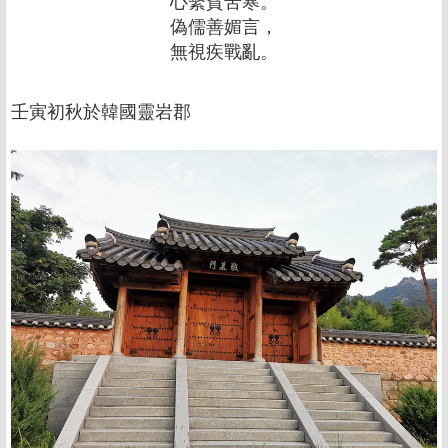
心繫貧苦寒。
偽儒善媚言，
無視疾戰亂。
壬寅初秋於韓國靈岩郡