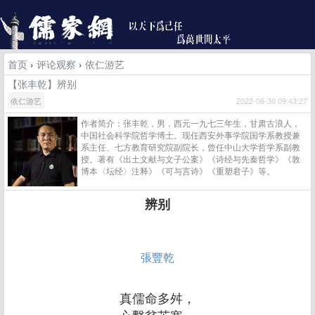
首页
›
评论观察
›
依仁游艺
【张丰乾】辨别
依仁游艺
2022-08-30 09:43:27
作者简介：张丰乾，男，西元一九七三年生，甘肃古浪人，
中国社会科学院哲学博士。现任西安外事学院国学系教授兼
系主任、七方教育研究院副院长，曾任中山大学哲学系副教
授。著有《出土文献与文子公案》《诗经与先秦哲学》《敦
博本〈坛经〉注释》《可与言诗》《重塑君子》等。
辨别
張豐乾
真儒命多舛，