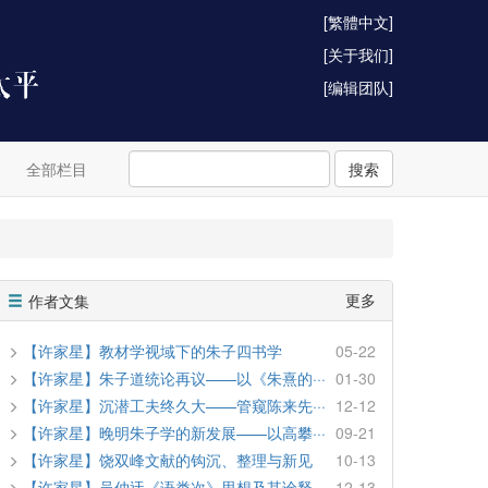
[繁體中文]
[关于我们]
[编辑团队]
全部栏目
搜索
更多
作者文集
【许家星】教材学视域下的朱子四书学
05-22
【许家星】朱子道统论再议——以《朱熹的···
01-30
【许家星】沉潜工夫终久大——管窥陈来先···
12-12
【许家星】晚明朱子学的新发展——以高攀···
09-21
【许家星】饶双峰文献的钩沉、整理与新见
10-13
【许家星】吴仲迂《语类次》思想及其诠释
12-13