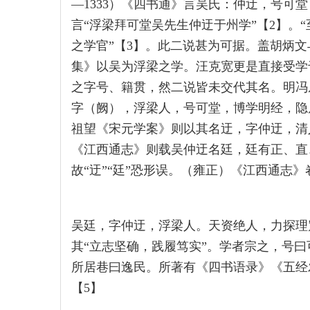
—1333）《四书通》言吴氏：仲迂，号可堂，
言“浮梁拜可堂吴先生仲迂于州学”【2】。“
之学官”【3】。此二说甚为可据。盖胡炳
集》以吴为浮梁之学。汪克宽更是直接受学
之字号、籍贯，然二说皆未交代其名。明冯
字（阙），浮梁人，号可堂，博学明经，隐
祖望《宋元学案》则以其名迂，字仲迂，清
《江西通志》则载吴仲迂名廷，廷有正、直
故“迂”“廷”恐形误。（雍正）《江西通志
吴廷，字仲迂，浮梁人。天资绝人，力探理
其“立志坚确，践履笃实”。学者宗之，号
所居巷曰逸民。所著有《四书语录》《五经
【5】