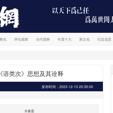
教化
评论观察
当代儒林
年度十大
家文化
纪念追思
《语类次》思想及其诠释
发布时间：2023-12-13 20:35:00
许家星