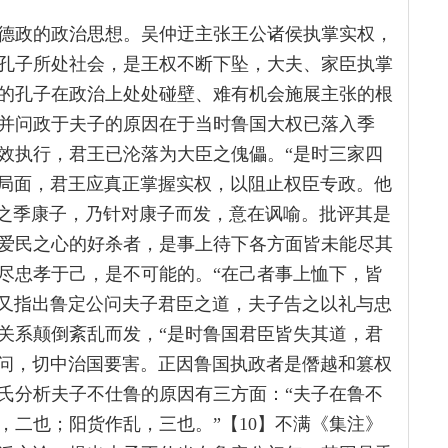
德政的政治思想。吴仲迂主张王公诸侯执掌实权，
孔子所处社会，是王权不断下坠，大夫、家臣执掌
的孔子在政治上处处碰壁、难有机会施展主张的根
并问政于夫子的原因在于当时鲁国大权已落入季
效执行，君王已沦落为大臣之傀儡。“是时三家四
等局面，君王应真正掌握实权，以阻止权臣专政。他
告之季康子，乃针对康子而发，意在讽喻。批评其是
爱民之心的好杀者，是事上待下各方面皆未能尽其
尽忠孝于己，是不可能的。“在己者事上恤下，皆
。又指出鲁定公问夫子君臣之道，夫子告之以礼与忠
关系颠倒紊乱而发，“是时鲁国君臣皆失其道，君
之问，切中治国要害。正因鲁国执政者是僭越和篡权
氏分析夫子不仕鲁的原因有三方面：“夫子在鲁不
，二也；阳货作乱，三也。”【10】不满《集注》