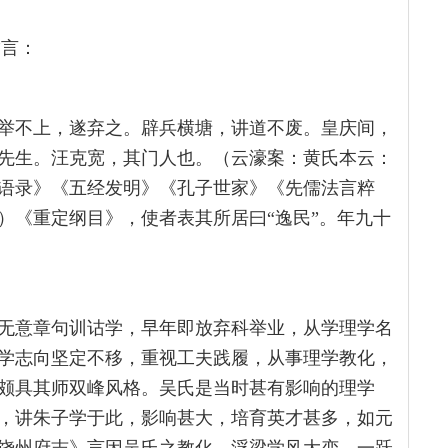
”言：
举不上，遂弃之。辟兵横塘，讲道不废。皇庆间，
先生。汪克宽，其门人也。（云濠案：黄氏本云：
语录》《五经发明》《孔子世家》《先儒法言粹
）《重定纲目》，使者表其所居曰“逸民”。年九十
无意章句训诂学，早年即放弃科举业，从学理学名
学志向坚定不移，重视工夫践履，从事理学教化，
颇具其师双峰风格。吴氏是当时甚有影响的理学
，讲朱子学于此，影响甚大，培育英才甚多，如元