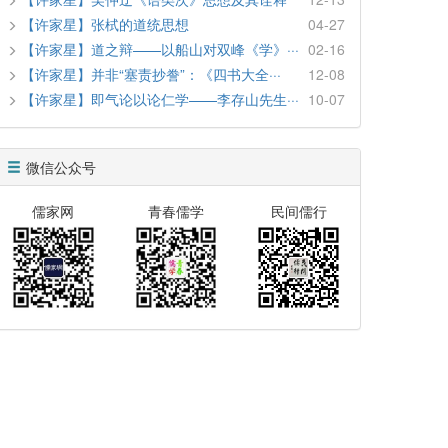
【许家星】张栻的道统思想
04-27
【许家星】道之辩——以船山对双峰《学》···
02-16
【许家星】并非“塞责抄誊”：《四书大全···
12-08
【许家星】即气论以论仁学——李存山先生···
10-07
微信公众号
儒家网
青春儒学
民间儒行