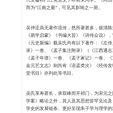
代安徽祁门汪克宽父子即前来问学。《同治
而为“江南之最”，可见其影响之一斑。
吴仲迂虽无著作流传，然所著甚多，据清陈
《易学启蒙》《书编大旨》《诗传众说》，
《元史新编》载吴氏尚有以下著作：《左传
录》一卷、《孟子集注附录》（《江西通志
《孟子年谱》一卷、《孟子冢记》一卷、《
金元艺文志》则尚有《语孟类次》《经传发
堂书目》亦列此等书目。
吴氏享寿甚长，承双峰而开祁门，为宋元之
学案》略论之外，其人及其思想皆罕见论及
学史的发展链条、更好呈现朱子学与理学的