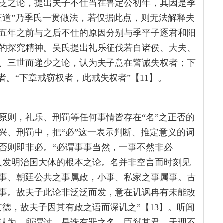
泛之论，提出夫子不仕当在鲁定公初年，其因是季
正道”乃季氏一贯做法，若仅据此点，则无法解释夫
五年之前与之后不仕的原因分别与季平子逐君和阳
的探究精神。吴氏提出礼乐征伐若自诸侯、大夫、
、三世而递少之论，认为夫子意在警诫失权者；下
者。“下章戒窃权者，此戒失权者”【11】。
原则，礼乐、刑罚等任何事情皆存在“名”之正否的
兴、刑罚中，把“必”这一表示判断、推定意义的词
否则即非必。“必谓事事当然，一事不然非必
深入发明治国大体的根本之论。名并非空言而时刻见
事、朝廷公共之事属政，小事、私家之事属事。古
事。故夫子此论非泛泛而发，意在讥讽冉有未能改
德，故夫子因其有政之语而深讥之”【13】。听闻
认为，所谓讨，是诛有罪之名，臣弑其君，天理不