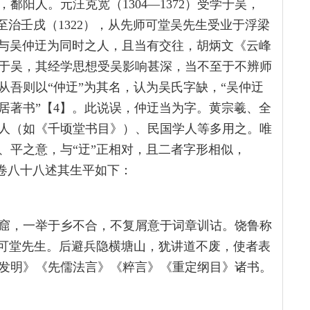
鄱阳人。元汪克宽（1304—1372）受学于吴，
至治壬戌（1322），从先师可堂吴先生受业于浮梁
文与吴仲迂为同时之人，且当有交往，胡炳文《云峰
于吴，其经学思想受吴影响甚深，当不至于不辨师
从吾则以“仲迂”为其名，认为吴氏字缺，“吴仲迂
居著书”【4】。此说误，仲迂当为字。黄宗羲、全
人（如《千顷堂书目》）、民国学人等多用之。唯
、平之意，与“迂”正相对，且二者字形相似，
》卷八十八述其生平如下：
窟，一举于乡不合，不复屑意于词章训诂。饶鲁称
曰可堂先生。后避兵隐横塘山，犹讲道不废，使者表
发明》《先儒法言》《粹言》《重定纲目》诸书。