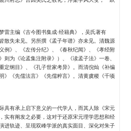
饶州府志》言因吴氏之教化，浮梁学风大变，一跃
梦雷主编《古今图书集成·经籍典》，吴氏著有
皆散失未见。另所撰《孟子年谱》亦未见。清魏源
义例》、《左传分纪》、《春秋纪闻》、《孝经附
》则为《论孟集注附录》）、《读孟子法》一卷、
重定纲目》、《孔子世家考异》。而清倪灿《补编
明》《先儒法言》《先儒粹言》。清黄虞稷《千顷
际具有承上启下意义的一代学人，而其人除《宋元
，实有阐发之必要，这对于还原宋元理学思想和经
演进轨迹、呈现双峰学派的真实面目、深化对朱子