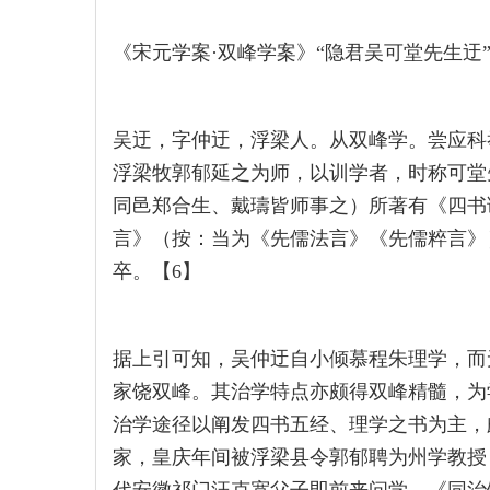
《宋元学案·双峰学案》“隐君吴可堂先生迂
吴迂，字仲迂，浮梁人。从双峰学。尝应科
浮梁牧郭郁延之为师，以训学者，时称可堂
同邑郑合生、戴璹皆师事之）所著有《四书
言》（按：当为《先儒法言》《先儒粹言》
卒。【6】
据上引可知，吴仲迂自小倾慕程朱理学，而
家饶双峰。其治学特点亦颇得双峰精髓，为
治学途径以阐发四书五经、理学之书为主，
家，皇庆年间被浮梁县令郭郁聘为州学教授