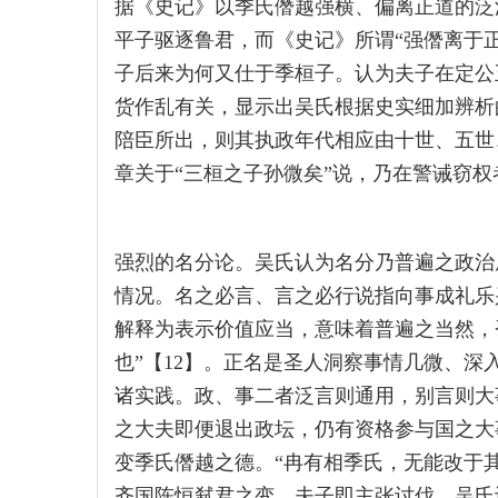
据《史记》以季氏僭越强横、偏离正道的泛
平子驱逐鲁君，而《史记》所谓“强僭离于
子后来为何又仕于季桓子。认为夫子在定公
货作乱有关，显示出吴氏根据史实细加辨析
陪臣所出，则其执政年代相应由十世、五世
章关于“三桓之子孙微矣”说，乃在警诫窃权
强烈的名分论。吴氏认为名分乃普遍之政治
情况。名之必言、言之必行说指向事成礼乐
解释为表示价值应当，意味着普遍之当然，
也”【12】。正名是圣人洞察事情几微、
诸实践。政、事二者泛言则通用，别言则大
之大夫即便退出政坛，仍有资格参与国之大
变季氏僭越之德。“冉有相季氏，无能改于其
齐国陈恒弑君之变，夫子即主张讨伐。吴氏