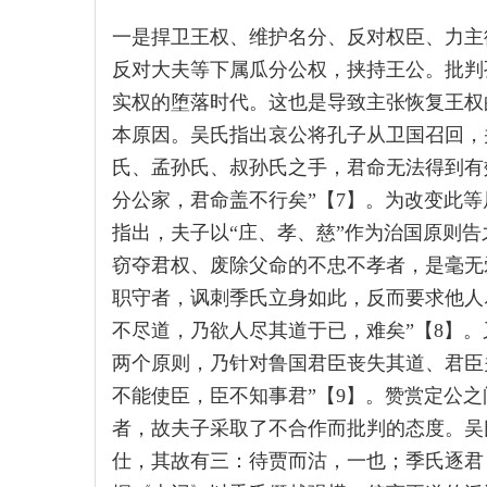
一是捍卫王权、维护名分、反对权臣、力主
反对大夫等下属瓜分公权，挟持王公。批判
实权的堕落时代。这也是导致主张恢复王权
本原因。吴氏指出哀公将孔子从卫国召回，
氏、孟孙氏、叔孙氏之手，君命无法得到有
分公家，君命盖不行矣”【7】。为改变此
指出，夫子以“庄、孝、慈”作为治国原则
窃夺君权、废除父命的不忠不孝者，是毫无
职守者，讽刺季氏立身如此，反而要求他人
不尽道，乃欲人尽其道于已，难矣”【8】
两个原则，乃针对鲁国君臣丧失其道、君臣
不能使臣，臣不知事君”【9】。赞赏定公
者，故夫子采取了不合作而批判的态度。吴
仕，其故有三：待贾而沽，一也；季氏逐君