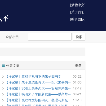
[繁體中文]
[关于我们]
[编辑团队]
全部栏目
搜索
更多
作者文集
【许家星】教材学视域下的朱子四书学
05-22
【许家星】朱子道统论再议——以《朱熹的···
01-30
【许家星】沉潜工夫终久大——管窥陈来先···
12-12
【许家星】晚明朱子学的新发展——以高攀···
09-21
【许家星】饶双峰文献的钩沉、整理与新见
10-13
【许家星】吴仲迂《语类次》思想及其诠释
12-13