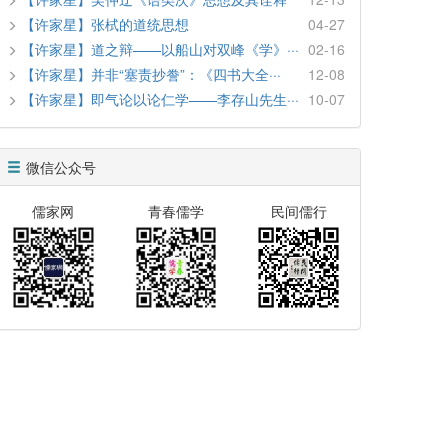
【许家星】张栻的道统思想
04-27
【许家星】道之辩——以船山对双峰《学》···
02-16
【许家星】并非“塞责抄誊”：《四书大全···
12-08
【许家星】即气论以论仁学——李存山先生···
10-07
微信公众号
儒家网
青春儒学
民间儒行