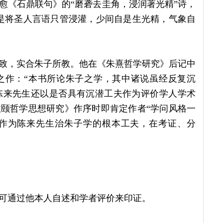
愈《石鼎联句》的“磨砻去圭角，浸润著光精”诗，
是将圣人言语只管浸灌，少间自是生光精，气象自
致，实合朱子所教。他在《朱熹哲学研究》后记中
之作：“本书所论朱子之学，其中诸说虽经反复沉
，陈来先生还以是否具有沉潜工夫作为评价学人学术
颐哲学思想研究》作序时即肯定作者“学问风格一
沉潜作为陈来先生治朱子学的根本工夫，在考证、分
可通过他本人自述和学者评价来印证。