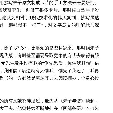
用抄写朱子原文制成卡片的手工方法来开展研究。
候我研究朱子也做了很多卡片。那时候自己手里没
4]他认为相对于现代技术化的拷贝复制，抄写虽然
过一遍那就不一样了”，对文字意义的理解就加深
，除了抄写外，更麻烦的是资料缺乏。那时候朱子
现代版，有时甚至需要采取竞争的方式去获得有限
元先生发生过有趣的“争先恐后，你催我赶”的“借
书，我刚借了后边就有人催我，催完了我还了，我再
时借得书的一方必然是穷尽其力去阅读摘抄，全身心投
的所有文献都涉足过，最先从《朱子年谱》读起，
大工夫。他曾持续不断地扑在《四部备要》本《朱