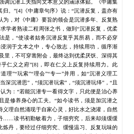
，强调沉潜工夫指向文本意义的涵泳体贴。《中庸集
归。”[4]《中庸章句序》说：“沉潜反复，盖亦有
子认为，对《中庸》要旨的领会是沉潜多年、反复熟
求学者熟读二程周张之书，做到“沉潜反复，优柔
方法是，“使读者姑务沉潜反复乎其所易，而不必穿
身心浸润于文本之中，专心致志，持续用功，循序渐
及里，不可穿凿附会，最终达到优柔厌饫、深得其
乎仁义之府”[8]，即在仁义上反复持续用力。此
理”“玩索”“理会”“专一”并用，如“沉潜义理工
，当深沉潜思”，“须沉潜玩索”，“须沉潜玩绎”，“且
朱子认为：“若能沉潜专一看得文字，只此便是治心养
且是修养身心的工夫。“如今读书，须是加沉潜之
待义理自然涌现于自家心灵，好比水之浇灌，自然
丹……读书初勤敏着力，子细穷究，后来却须缓缓
比炼丹，要经过仔细穷究、缓慢温习、反复玩味的