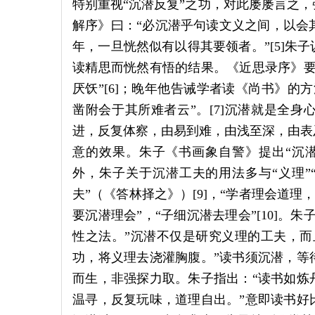
特别重视“沉潜反复”之功，对此屡屡言之
解序》曰：“必沉潜乎句读文义之间，以会其
年，一旦恍然似有以得其要领者。”[5]朱
读精思而恍然有悟的结果。《近思录序》要
厌饫”[6]；晚年他告诫学者读《尚书》的
凿附会于其所难者云”。[7]沉潜就是全
进，反复体察，由易到难，由浅至深，由表
意的效果。朱子《书画象自警》提出“沉潜
外，朱子关于沉潜工夫的用法多与“义理”“道
夫”（《答林择之》）[9]，“学者理会道理
要沉潜理会”，“子细沉潜去理会”[10]。
性之法。”沉潜不仅是研究义理的工夫，而
功，将义理去浇灌胸腹。”读书须沉潜，等
而生，非强探力取。朱子指出：“读书如炼
温寻，反复玩味，道理自出。”意即读书好