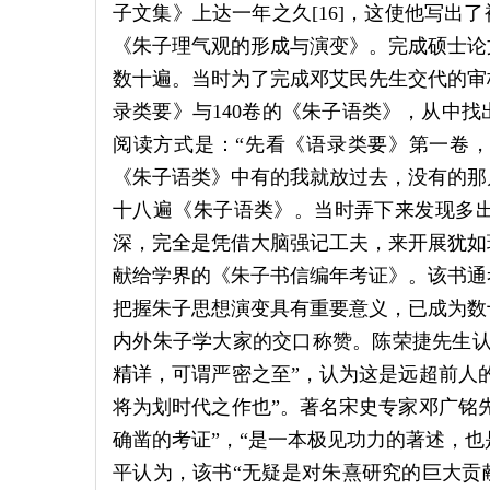
子文集》上达一年之久[16]，这使他写出
《朱子理气观的形成与演变》。完成硕士论
数十遍。当时为了完成邓艾民先生交代的审
录类要》与140卷的《朱子语类》，从中
阅读方式是：“先看《语录类要》第一卷
《朱子语类》中有的我就放过去，没有的那
十八遍《朱子语类》。当时弄下来发现多出来
深，完全是凭借大脑强记工夫，来开展犹如
献给学界的《朱子书信编年考证》。该书通
把握朱子思想演变具有重要意义，已成为数
内外朱子学大家的交口称赞。陈荣捷先生认
精详，可谓严密之至”，认为这是远超前人的
将为划时代之作也”。著名宋史专家邓广铭先
确凿的考证”，“是一本极见功力的著述，也是
平认为，该书“无疑是对朱熹研究的巨大贡