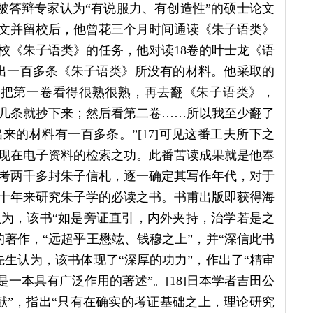
了被答辩专家认为“有说服力、有创造性”的硕士论文
文并留校后，他曾花三个月时间通读《朱子语类》
校《朱子语类》的任务，他对读18卷的叶士龙《语
找出一百多条《朱子语类》所没有的材料。他采取的
，把第一卷看得很熟很熟，再去翻《朱子语类》，
几条就抄下来；然后看第二卷……所以我至少翻了
的材料有一百多条。”[17]可见这番工夫所下之
现在电子资料的检索之功。此番苦读成果就是他奉
考两千多封朱子信札，逐一确定其写作年代，对于
十年来研究朱子学的必读之书。书甫出版即获得海
为，该书“如是旁证直引，内外夹持，治学若是之
著作，“远超乎王懋竑、钱穆之上”，并“深信此书
生认为，该书体现了“深厚的功力”，作出了“精审
一本具有广泛作用的著述”。[18]日本学者吉田公
献”，指出“只有在确实的考证基础之上，理论研究