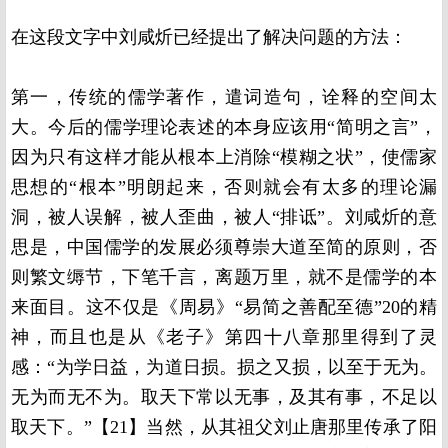
在这段文字中刘咸炘已经提出了解决问题的方法：
第一，传统的儒学著作，遣词造句，诠释的空间太
大。今后的儒学理论表述的本身应该用“简明之言”，
因为只有这样才能从根本上消除“模糊之状”，使儒家
思想的“根本”明朗起来，否则就会有太多的理论漏
洞，被人误解，被人歪曲，被人“排诋”。刘咸炘的意
思是，中国儒学的发展必须尊崇大道至简的原则，否
则繁文缛节，下笔千言，离题万里，就不是儒学的本
来面目。这不仅是《周易》“易简之善配至德”20的精
神，而且也是从《老子》第四十八章那里得到了灵
感：“为学日益，为道日损。损之又损，以至于无为。
无为而无不为。取天下常以无事，及其有事，不足以
取天下。”【21】当然，从其祖父刘止唐那里传承了阳