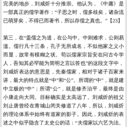
完美的地步，刘咸炘十分推崇。他认为，《中庸》是
一部真正的儒学著作：“子思之时，儒多歧矣，诸杂流
已萌芽矣，不得已而著书，所以存儒之真也。”【23】
第三，在“盖儒之为道，在公与中。中则难求，公则易
滥。儒行凡十三条，孔子无所成名，不似他家之义小
而显，故常有模糊之状。苟以儒家宗旨安在问古今学
人，吾知其必罕能为简明之言以答也”的这段文字中，
刘咸炘表达的意思是，先秦儒家，相对于诸子百家来
讲，最大的特点就是“中”和“公”。所谓的“中”，就是建
中立极的“中”；所谓“公”，就是修齐治平，最终是由
小康走向大同。目标确实是太高远了。刘咸炘的祖父
刘止唐曾经在青城山闭关修道了八年，所以，刘咸炘
的理论体系中始终有道家的影子。因此，刘咸炘的表
述之中似乎隐含了太史公的话：“夫儒家以六艺为法。