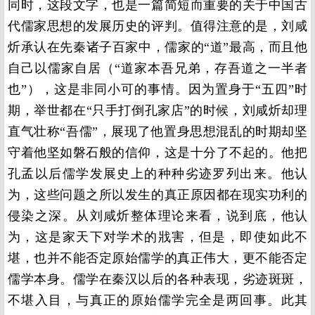
同时，这段文字，也是一篇简短而重要的关于中国古
代儒家思想的发展历史的评判。值得注意的是，刘咸
炘承认在先秦诸子百家中，儒家的“道”最高，而且他
自己以儒家自居（“道家本吾兄弟，存吾道之一半者
也”），这是非同小可的事情。因为置身于“五四”时
期，举世都在“只手打倒孔家店”的时候，刘咸炘却理
直气壮称“吾儒”，展现了他置身思想混乱的时期却坚
守着他坚如磐石般的信仰，这是十分了不起的。他把
孔孟以后儒学发展史上的种种劣迹罗列出来。他认
为，这些问题之所以发生的真正原因都在现实功利的
侵染之深。从刘咸炘整体理论来看，说到底，他认
为，这是家天下对学术的戕害，但是，即使如此不
堪，也并不能否定原始儒学的真正伟大，更不能否定
儒学本身。儒学在秦汉以后的各种表现，劣迹斑斑，
不堪入目，与真正的原始儒学完全是两回事。此其