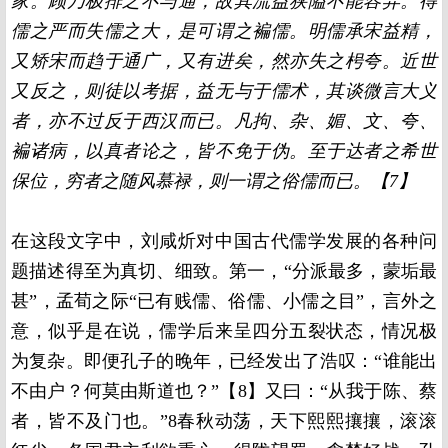
家。顾乃极排之不与通，故其流益狭隘不能容异。得
儒之严而失儒之大，是可谓之褊儒。明儒承宋益精，
又矫宋而趋于通广，又有进矣，然亦失之枵夸。近世
又反之，则徒以考据，益无与于儒术，其谈微言大义
者，亦不过反于西汉而已。凡拘、杂、媚、文、夸、
褊诸病，以真者论之，皆不免于伪。至于达者之希世
保位，穷者之随风慕禄，则一谓之俗儒而已。【7】
在这段文字中，刘咸炘对中国古代儒学发展的各种问
题描述得至为真切、细致。第一，“分派最多，蒙垢最
甚”，孟荀之际“已有贱儒、俗儒、小儒之目”，言外之
意，似乎是在说，儒学后来呈四分五裂状态，情况极
为复杂。即便孔子的晚年，已经发出了浩叹：“谁能出
不由户？何莫由斯道也？”【8】又曰：“从我于陈、蔡
者，皆不及门也。”8春秋动荡，天下熙熙攘攘，滚滚