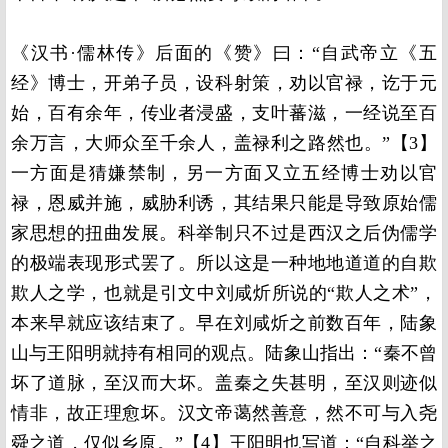
《汉书·儒林传》后面的《赞》曰：“自武帝立《五
经》博士，开弟子员，设科射策，劝以官禄，讫于元
始，百有余年，传业者浸盛，支叶蕃滋，一经说至百
余万言，大师众至千余人，盖禄利之路然也。”【3】
一方面是猜嫌禁制，另一方面又立五经博士劝以官
禄，恩威并施，威胁利诱，其结果只能是导致原始儒
家思想的扭曲发展。科举制只不过是西汉之后伪儒学
的极端表现形式罢了。所以这是一种地地道道的自欺
欺人之学，也就是引文中刘咸炘所说的“欺人之术”，
本来早就应该结束了。早在刘咸炘之前数百年，陆象
山与王阳明就持有相同的观点。陆象山指出：“秦不曾
坏了道脉，至汉而大坏。盖秦之失甚明，至汉则迹似
情非，故正理愈坏。汉文帝蔼然善意，然不可与入尧
舜之道，仅似乡原。”【4】王阳明也写道：“自科举之