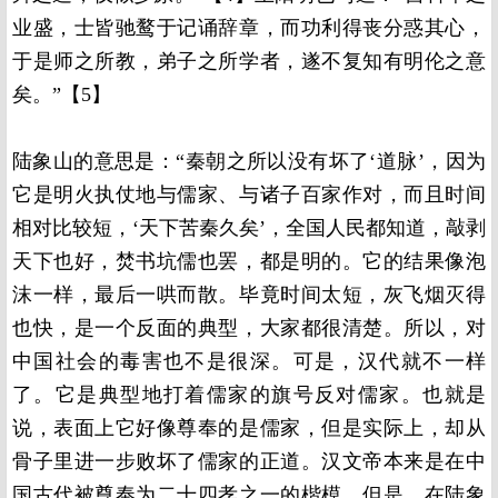
业盛，士皆驰鹜于记诵辞章，而功利得丧分惑其心，
于是师之所教，弟子之所学者，遂不复知有明伦之意
矣。”【5】
陆象山的意思是：“秦朝之所以没有坏了‘道脉’，因为
它是明火执仗地与儒家、与诸子百家作对，而且时间
相对比较短，‘天下苦秦久矣’，全国人民都知道，敲剥
天下也好，焚书坑儒也罢，都是明的。它的结果像泡
沫一样，最后一哄而散。毕竟时间太短，灰飞烟灭得
也快，是一个反面的典型，大家都很清楚。所以，对
中国社会的毒害也不是很深。可是，汉代就不一样
了。它是典型地打着儒家的旗号反对儒家。也就是
说，表面上它好像尊奉的是儒家，但是实际上，却从
骨子里进一步败坏了儒家的正道。汉文帝本来是在中
国古代被尊奉为二十四孝之一的楷模，但是，在陆象