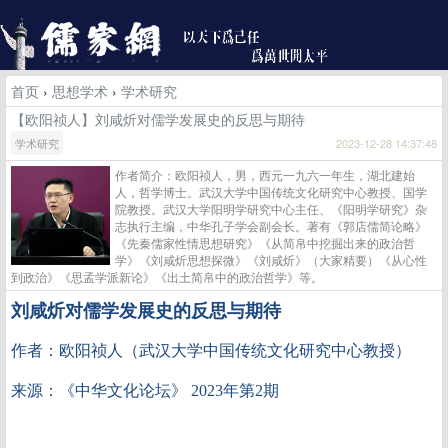
首页
›
思想学术
›
学术研究
【欧阳祯人】刘咸炘对儒学发展史的反思与期待
学术研究
2023-12-28 14:37:48
作者简介：欧阳祯人，男，西元一九六一年生，湖北建始
人，哲学博士。武汉大学中国传统文化研究中心教授、国学
院教授。武汉大学阳明学研究中心主任、《阳明学研究》杂
志执行主编，中华孔子学会副会长。著有《郭店儒简论略》
《先秦儒家性情思想研究》《从简帛中挖掘出来的政治哲
学》《刘咸炘思想探微》《刘咸炘》（大家精要）《从心性
到政治》《思孟学派新论》《出土简帛中的政治哲学》等。
刘咸炘对儒学发展史的反思与期待
作者：欧阳祯人（
武汉大学中国传统文化研究中心
教授
）
来源：《
中华文化论坛》 2023年第2期