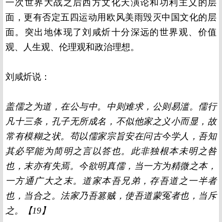
一次世界大战之后西方文化天演论和功利主义的层
面，更有否定五四运动用欧风美雨毁灭中国文化的层
面。突出地体现了刘咸炘十分深远的世界观、价值
观、人生观、伦理观和政治理想。
刘咸炘说：
盖儒之为道，在公与中。中则难求，公则易滥。儒行
凡十三条，孔子无所成名，不似他家之义小而显，故
常有模糊之状。苟以儒家宗旨安在问古今学人，吾知
其必罕能为简明之言以答也。此非独根本未明之咎
也，末亦有失焉。今欲明真儒，当一方为精微之本，
一方通广大之末。道家本吾兄弟，存吾道之一半者
也，当合之。法家乃吾篡贼，使吾道蒙冤者也，当斥
之。【19】