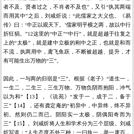
者不及。贤者过之，不肖者不及也”，又引“执其两端
而用其中”之后，刘咸炘说：“此儒家之大义也。《易
传》曰：‘中正以观天下。’儒家明乎横之两，故以中行
折狂狷。”12这里的“中正”“中行”，就是超越于往复之
上的“太极”，就是建中立极的刚中之正，也就是和而
不流，执两用中，鸢飞鱼跃，不断被超越、提升，才
有可能生出万物的“三”。
因此，一与两的归宿是“三”。根据《老子》“道生一，
一生二，二生三，三生万物。万物负阴而抱阳，冲气
以为和”【13】，《说苑》“发于一，成于二，备于
三”【14】，还有龚定庵的“初异中，中异终，终不异
初。然则仍二而已。阴阳实一太极，阴偶阳奇而为
三”【15】。刘咸炘将人生和学术分为三个层级。刘咸
炘写道：“人生态度不外三种：一曰执一，举一废百，