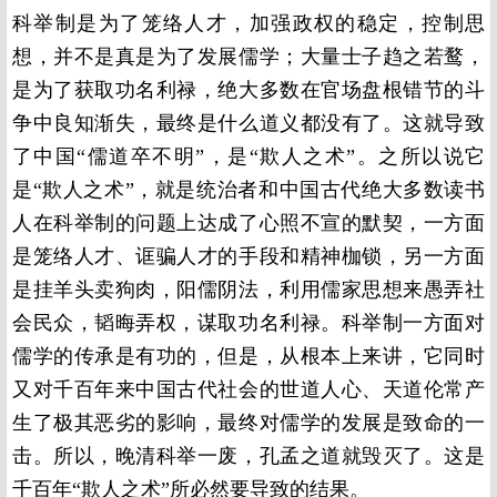
科举制是为了笼络人才，加强政权的稳定，控制思
想，并不是真是为了发展儒学；大量士子趋之若鹜，
是为了获取功名利禄，绝大多数在官场盘根错节的斗
争中良知渐失，最终是什么道义都没有了。这就导致
了中国“儒道卒不明”，是“欺人之术”。之所以说它
是“欺人之术”，就是统治者和中国古代绝大多数读书
人在科举制的问题上达成了心照不宣的默契，一方面
是笼络人才、诓骗人才的手段和精神枷锁，另一方面
是挂羊头卖狗肉，阳儒阴法，利用儒家思想来愚弄社
会民众，韬晦弄权，谋取功名利禄。科举制一方面对
儒学的传承是有功的，但是，从根本上来讲，它同时
又对千百年来中国古代社会的世道人心、天道伦常产
生了极其恶劣的影响，最终对儒学的发展是致命的一
击。所以，晚清科举一废，孔孟之道就毁灭了。这是
千百年“欺人之术”所必然要导致的结果。