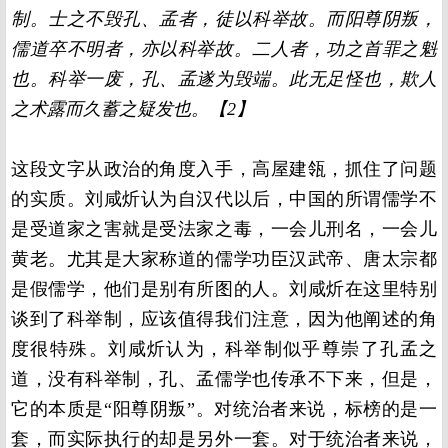
制。士之不毁孔、孟者，徒以科举故。而阳尊阴叛，
儒道卒不明者，亦以科举故。二人者，功之首罪之魁
也。科举一废，孔、孟遂为毁端。此无足怪也，欺人
之术露而久蓄之疑发也。【2】
这段文字从政治的角度入手，高屋建瓴，抓住了问题
的实质。刘咸炘认为自汉代以后，中国的所谓儒学不
是受道家之害就是受法家之毒，一会儿刑名，一会儿
黄老。尤其是大家称道的儒学功臣汉武帝、唐太宗都
是假儒学，他们是别有所图的人。刘咸炘在这里特别
谈到了科举制，应该值得我们注意，因为他阐述的角
度很特殊。刘咸炘认为，科举制似乎尊崇了孔孟之
道，没有科举制，孔、孟儒学也传承不下来，但是，
它的本质是“阳尊阴叛”。对统治者来说，标榜的是一
套，而实际执行的却是另外一套。对于统治者来说，