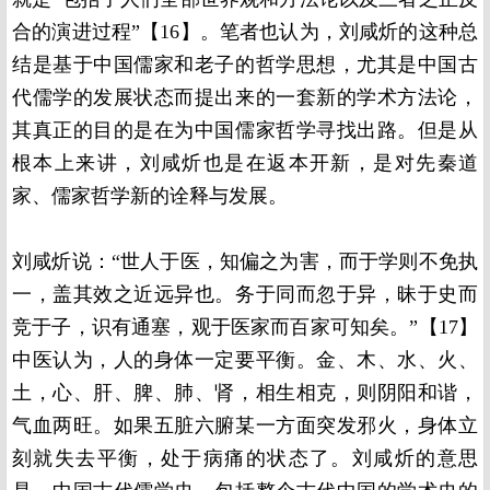
合的演进过程”【16】。笔者也认为，刘咸炘的这种总
结是基于中国儒家和老子的哲学思想，尤其是中国古
代儒学的发展状态而提出来的一套新的学术方法论，
其真正的目的是在为中国儒家哲学寻找出路。但是从
根本上来讲，刘咸炘也是在返本开新，是对先秦道
家、儒家哲学新的诠释与发展。
刘咸炘说：“世人于医，知偏之为害，而于学则不免执
一，盖其效之近远异也。务于同而忽于异，昧于史而
竞于子，识有通塞，观于医家而百家可知矣。”【17】
中医认为，人的身体一定要平衡。金、木、水、火、
土，心、肝、脾、肺、肾，相生相克，则阴阳和谐，
气血两旺。如果五脏六腑某一方面突发邪火，身体立
刻就失去平衡，处于病痛的状态了。刘咸炘的意思