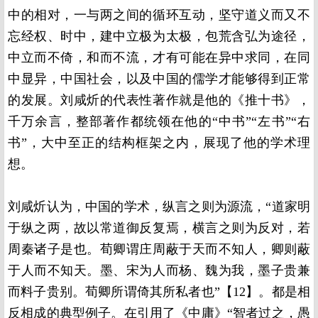
中的相对，一与两之间的循环互动，坚守道义而又不
忘经权、时中，建中立极为太极，包荒含弘为途径，
中立而不倚，和而不流，才有可能在异中求同，在同
中显异，中国社会，以及中国的儒学才能够得到正常
的发展。刘咸炘的代表性著作就是他的《推十书》，
千万余言，整部著作都统领在他的“中书”“左书”“右
书”，大中至正的结构框架之内，展现了他的学术理
想。
刘咸炘认为，中国的学术，纵言之则为源流，“道家明
于纵之两，故以常道御反复焉，横言之则为反对，若
周秦诸子是也。荀卿谓庄周蔽于天而不知人，卿则蔽
于人而不知天。墨、宋为人而杨、魏为我，墨子贵兼
而料子贵别。荀卿所谓倚其所私者也”【12】。都是相
反相成的典型例子。在引用了《中庸》“智者过之，愚