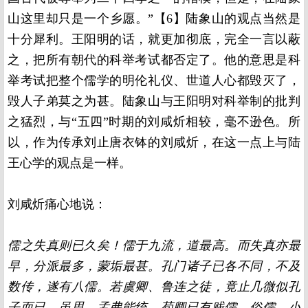
山这里却只是一个乡愿。”【6】陆象山的观点当然是
十分犀利。王阳明的话，就更加彻底，完全一言以蔽
之，把所有朝代的科举考试都否定了。他的意思是科
举考试把整个儒学的明伦礼仪、世道人心都毁灭了，
毁人子弟莫之为甚。陆象山与王阳明对科举制的批判
之猛烈，与“五四”时期的刘咸炘相较，毫不逊色。所
以，作为传承刘止唐衣钵的刘咸炘，在这一点上与陆
王心学的观点是一样。
刘咸炘痛心地说：
儒之失真则已久矣！儒于九流，道最高。而失真亦最
早，分派最多，蒙垢最甚。孔门诸子已各不同，不及
数传，遂有八儒。若虞卿、鲁连之徒，竟止几微似孔
子而已。虽思、孟弗能统。荀卿已有贱儒、俗儒、小