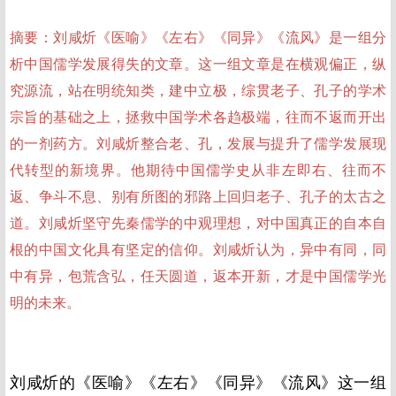
摘要：
刘咸炘《医喻》《左右》《同异》《流风》是一组分
析中国儒学发展得失的文章。这一组文章是在横观偏正，纵
究源流，站在明统知类，建中立极，综贯老子、孔子的学术
宗旨的基础之上，拯救中国学术各趋极端，往而不返而开出
的一剂药方。刘咸炘整合老、孔，发展与提升了儒学发展现
代转型的新境界。他期待中国儒学史从非左即右、往而不
返、争斗不息、别有所图的邪路上回归老子、孔子的太古之
道。刘咸炘坚守先秦儒学的中观理想，对中国真正的自本自
根的中国文化具有坚定的信仰。刘咸炘认为，异中有同，同
中有异，包荒含弘，任天圆道，返本开新，才是中国儒学光
明的未来。
刘咸炘的《医喻》《左右》《同异》《流风》这一组