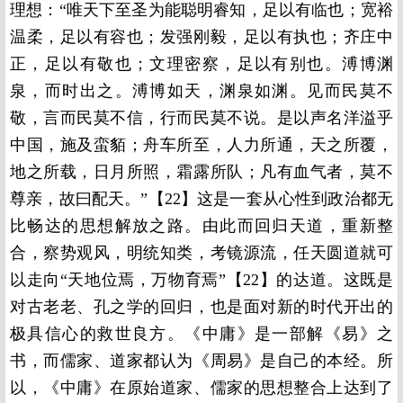
理想：“唯天下至圣为能聪明睿知，足以有临也；宽裕
温柔，足以有容也；发强刚毅，足以有执也；齐庄中
正，足以有敬也；文理密察，足以有别也。溥博渊
泉，而时出之。溥博如天，渊泉如渊。见而民莫不
敬，言而民莫不信，行而民莫不说。是以声名洋溢乎
中国，施及蛮貊；舟车所至，人力所通，天之所覆，
地之所载，日月所照，霜露所队；凡有血气者，莫不
尊亲，故曰配天。”【22】这是一套从心性到政治都无
比畅达的思想解放之路。由此而回归天道，重新整
合，察势观风，明统知类，考镜源流，任天圆道就可
以走向“天地位焉，万物育焉”【22】的达道。这既是
对古老老、孔之学的回归，也是面对新的时代开出的
极具信心的救世良方。《中庸》是一部解《易》之
书，而儒家、道家都认为《周易》是自己的本经。所
以，《中庸》在原始道家、儒家的思想整合上达到了