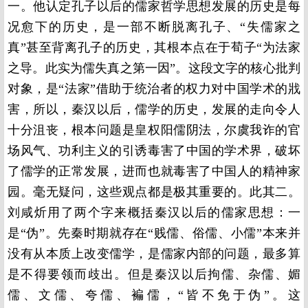
一。他认定孔子以后的儒家哲学思想发展的历史是每
况愈下的历史，是一部不断脱离孔子、“失儒家之
真”甚至背离孔子的历史，其根本点在于荀子“为法家
之导。此实为儒失真之第一因”。这段文字的核心批判
对象，是“法家”借助于统治者的权力对中国学术的戕
害，所以，秦汉以后，儒学的历史，发展的走向令人
十分沮丧，根本问题是皇权阳儒阴法，尔虞我诈的官
场风气、功利主义的引诱毒害了中国的学术界，破坏
了儒学的正常发展，进而也就毒害了中国人的精神家
园。毫无疑问，这些观点都是极其重要的。此其二。
刘咸炘用了两个字来概括秦汉以后的儒家思想：一
是“伪”。先秦时期就存在“贱儒、俗儒、小儒”本来并
没有从本质上改变儒学，是儒家内部的问题，最多算
是不得要领而歧出。但是秦汉以后拘儒、杂儒、媚
儒、文儒、夸儒、褊儒，“皆不免于伪”。这