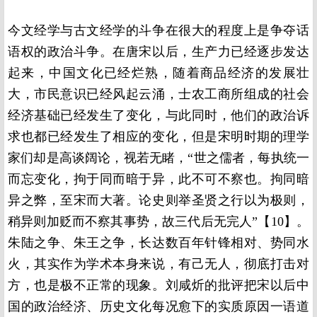
今文经学与古文经学的斗争在很大的程度上是争夺话
语权的政治斗争。在唐宋以后，生产力已经逐步发达
起来，中国文化已经烂熟，随着商品经济的发展壮
大，市民意识已经风起云涌，士农工商所组成的社会
经济基础已经发生了变化，与此同时，他们的政治诉
求也都已经发生了相应的变化，但是宋明时期的理学
家们却是高谈阔论，视若无睹，“世之儒者，每执统一
而忘变化，拘于同而暗于异，此不可不察也。拘同暗
异之弊，至宋而大著。论史则举圣贤之行以为极则，
稍异则加贬而不察其事势，故三代后无完人”【10】。
朱陆之争、朱王之争，长达数百年针锋相对、势同水
火，其实作为学术本身来说，有己无人，彻底打击对
方，也是极不正常的现象。刘咸炘的批评把宋以后中
国的政治经济、历史文化每况愈下的实质原因一语道