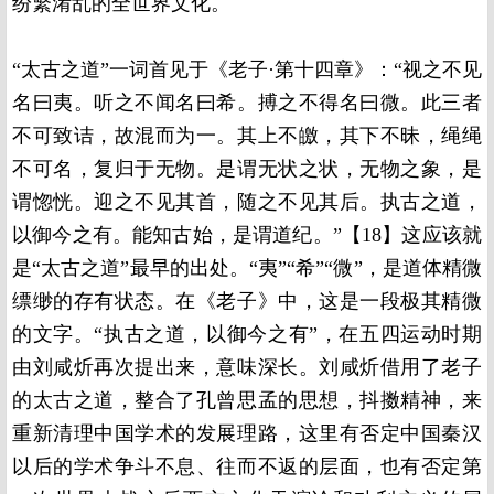
纷繁淆乱的全世界文化。
“太古之道”一词首见于《老子·第十四章》：“视之不见
名曰夷。听之不闻名曰希。搏之不得名曰微。此三者
不可致诘，故混而为一。其上不皦，其下不昧，绳绳
不可名，复归于无物。是谓无状之状，无物之象，是
谓惚恍。迎之不见其首，随之不见其后。执古之道，
以御今之有。能知古始，是谓道纪。”【18】这应该就
是“太古之道”最早的出处。“夷”“希”“微”，是道体精微
缥缈的存有状态。在《老子》中，这是一段极其精微
的文字。“执古之道，以御今之有”，在五四运动时期
由刘咸炘再次提出来，意味深长。刘咸炘借用了老子
的太古之道，整合了孔曾思孟的思想，抖擞精神，来
重新清理中国学术的发展理路，这里有否定中国秦汉
以后的学术争斗不息、往而不返的层面，也有否定第