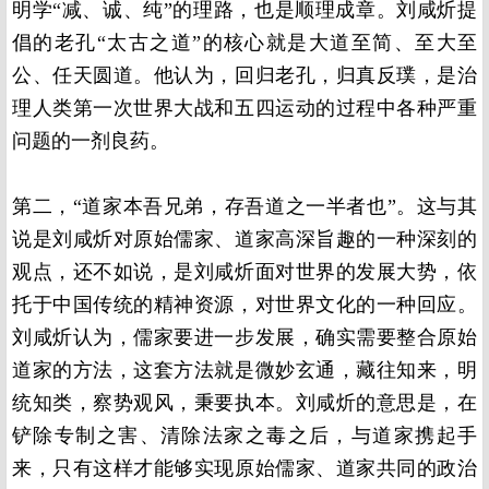
明学“减、诚、纯”的理路，也是顺理成章。刘咸炘提
倡的老孔“太古之道”的核心就是大道至简、至大至
公、任天圆道。他认为，回归老孔，归真反璞，是治
理人类第一次世界大战和五四运动的过程中各种严重
问题的一剂良药。
第二，“道家本吾兄弟，存吾道之一半者也”。这与其
说是刘咸炘对原始儒家、道家高深旨趣的一种深刻的
观点，还不如说，是刘咸炘面对世界的发展大势，依
托于中国传统的精神资源，对世界文化的一种回应。
刘咸炘认为，儒家要进一步发展，确实需要整合原始
道家的方法，这套方法就是微妙玄通，藏往知来，明
统知类，察势观风，秉要执本。刘咸炘的意思是，在
铲除专制之害、清除法家之毒之后，与道家携起手
来，只有这样才能够实现原始儒家、道家共同的政治