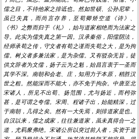
儒之目，不待他家之排诋也。然如世硕、公孙尼辈，
虽已失真，而尚言存养，至荀卿矫空道《诗》、
《书》之弊而归于《礼》，始与道家相绝而为法家之
导。此实为儒失真之第一因。汉承秦俗，阳儒阴法，
经师承荀之传，守文者有荀之谨而失荀之大，是为拘
儒。树义者多兼法家，是为杂儒。又有驳杂无旨，徒
供文辞者为文儒，扬子云为之魁，始昌言衷于一圣而
其学不深。南朝和会老、庄，知用力于本原，稍胜汉
世之粗。然能深而不能大，亦不免于拘杂。中唐至北
宋诸人，所见不出荀、扬范围，尤与扬近，而枵弥
甚，是可谓之夸儒。宋周、程诸子出，始能精深，过
于南朝，几得之矣。然有一大失焉，则排道家是也。
自汉以来，儒之成家，往往兼道家，虽未真得合一之
道，尤羁縻弗绝。宋诸公所以突过前人者，实资于道