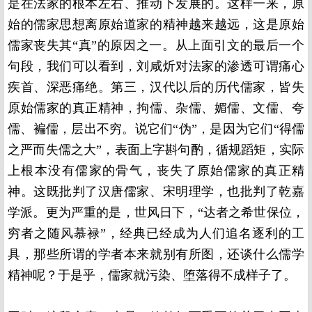
是在法家的根本左右、推动下发展的。这样一来，原
始的儒家思想离原始道家的精神越来越远，这是原始
儒家丧失其“真”的原因之一。从上面引文的最后一个
句段，我们可以看到，刘咸炘对法家的渗透可谓痛心
疾首、深恶痛绝。第三，汉代以后的历代儒家，皆失
原始儒家的真正精神，拘儒、杂儒、媚儒、文儒、夸
儒、褊儒，层出不穷。说它们“伪”，是因为它们“得儒
之严而失儒之大”，表面上字斟句酌，循规蹈矩，实际
上根本没有儒家的骨气，丧失了原始儒家的真正精
神。这既批判了汉唐儒家、宋明理学，也批判了乾嘉
学派。更为严重的是，世风日下，“达者之希世保位，
穷者之随风慕禄”，经典已经成为人们追名逐利的工
具，那些所谓的学者本来就别有所图，还谈什么儒学
精神呢？于是乎，儒家就污染、堕落得不成样子了。