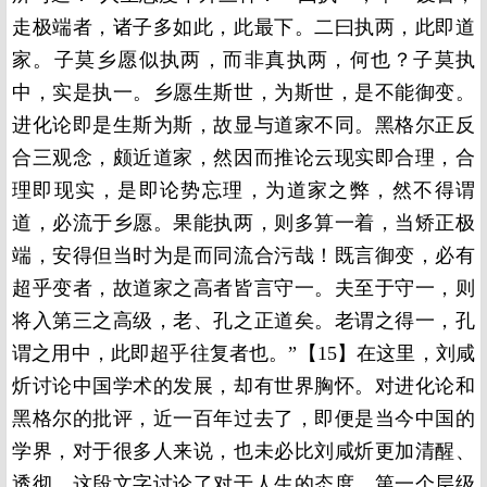
走极端者，诸子多如此，此最下。二曰执两，此即道
家。子莫乡愿似执两，而非真执两，何也？子莫执
中，实是执一。乡愿生斯世，为斯世，是不能御变。
进化论即是生斯为斯，故显与道家不同。黑格尔正反
合三观念，颇近道家，然因而推论云现实即合理，合
理即现实，是即论势忘理，为道家之弊，然不得谓
道，必流于乡愿。果能执两，则多算一着，当矫正极
端，安得但当时为是而同流合污哉！既言御变，必有
超乎变者，故道家之高者皆言守一。夫至于守一，则
将入第三之高级，老、孔之正道矣。老谓之得一，孔
谓之用中，此即超乎往复者也。”【15】在这里，刘咸
炘讨论中国学术的发展，却有世界胸怀。对进化论和
黑格尔的批评，近一百年过去了，即便是当今中国的
学界，对于很多人来说，也未必比刘咸炘更加清醒、
透彻。这段文字讨论了对于人生的态度，第一个层级