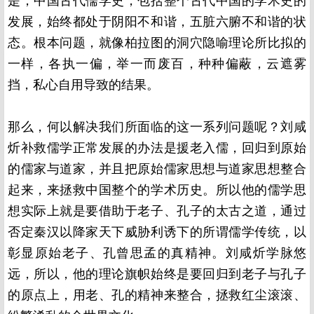
是，中国古代儒学史，包括整个古代中国的学术史的
发展，始终都处于阴阳不和谐，五脏六腑不和谐的状
态。根本问题，就像柏拉图的洞穴隐喻理论所比拟的
一样，各执一偏，举一而废百，种种偏蔽，云遮雾
挡，私心自用导致的结果。
那么，何以解决我们所面临的这一系列问题呢？刘咸
炘补救儒学正常发展的办法是援老入儒，回归到原始
的儒家与道家，并且把原始儒家思想与道家思想整合
起来，来拯救中国整个的学术历史。所以他的儒学思
想实际上就是要借助于老子、孔子的太古之道，通过
否定秦汉以降家天下威胁利诱下的所谓儒学传统，以
彰显原始老子、孔曾思孟的真精神。刘咸炘学脉悠
远，所以，他的理论旗帜始终是要回归到老子与孔子
的原点上，用老、孔的精神来整合，拯救红尘滚滚、