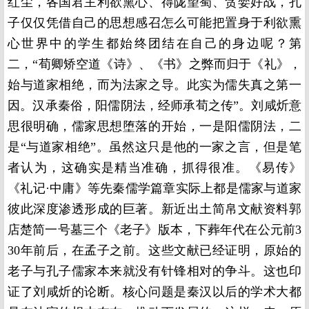
红尘，各国君主利欲熏心、得陇望蜀、贪婪好战，孔
子仅仅凭借自己的思想感召怎么可能把置身于利欲熏
心世界中的学生都始终团结在自己的身边呢？第
二，“荀卿矫空道《诗》、《书》之弊而归于《礼》，
始与道家相绝，而为法家之导。此实为儒失真之第一
因。汉承秦俗，阳儒阴法，经师承荀之传”。刘咸炘意
思很明确，儒家思想堕落的开始，一是阳儒阴法，二
是“与道家相绝”。虽然这只是他的一家之言，但是笔
者认为，这确实是精当准确，抓得很准。《易传》
《礼记·中庸》等先秦儒学篇章实际上都是儒家与道家
彼此深度渗透形成的巨著。新近出土简帛文献资料郭
店楚简一号墓三个《老子》版本，下葬年代在公元前3
30年前后，在孟子之前。这些文献已经证明，原始的
老子与孔子儒家本来就没有针锋相对的争斗。这也印
证了刘咸炘的论断。核心问题是秦汉以后的学术大都