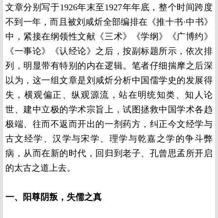
文章分别写于1926年末至1927年年底，整个时间跨度
不到一年，而且被刘咸炘全部编排在《推十书·中书》
中，紧接在纲领性文献《三术》《学纲》《广博约》
《一事论》《认经论》之后，按副标题所示，依次排
列，明显带有特别的内在逻辑。笔者仔细揣摩之后深
以为，这一组文章是刘咸炘分析中国儒学史的发展得
失，横观偏正、纵观源流，站在明统知类、知人论
世、建中立极的学术宗旨上，试图拯救中国学术各趋
极端、往而不返而开出的一剂药方，纠正今文经学与
古文经学、汉学与宋学、理学与乾嘉之学的争斗弊
病，从而在新的时代，回归到老子、孔曾思孟所开启
的太古之道上去。
一、阳尊阴叛，失儒之真