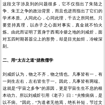
这段文字涉及到的问题很多，它不仅指出了朱陆之
争、朱王之争的政治背景，而且也进而指出了它们的
学术本质。人同此心，心同此理，千古之所同然。只
要坚持真理，以赤子之心面对事实，真金就不怕火
炼。由此而证明了置身于西蜀冷僻之地的刘咸炘，面
对五四时期甚嚣尘上的形势，却是目光如炬，冷峻深
刻。
二、用“太古之道”拯救儒学
刘咸炘认为，物之不齐，物之情也。凡事皆有一，有
一则生左右，左右皆生于一。因此，凡事皆有两端。
这就是“宇宙之多争”的原因，更是宇宙生生不息的根
本动力。所以刘咸炘引用《老子》曰：“夫惟病病，是
以不病。”因此，“为道者无他焉，绝长补短，节过文