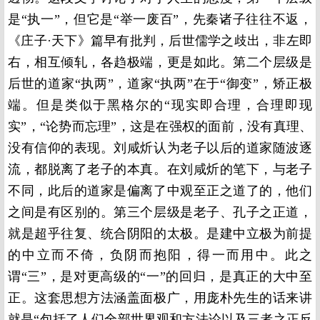
是“执一”，但它是“举一废百”，先秦诸子往往不返，
《庄子·天下》篇早有批判，后世儒学之歧出，非左即
右，相互倾轧，各趋极端，更是如此。第二个层级是
后世的道家“执两”，道家“执两”在于“御变”，矫正极
端。但是类似于黑格尔的“现实即合理，合理即现
实”，“论势而忘理”，这是在强权的面前，没有真理、
没有信仰的表现。刘咸炘认为老子以后的道家随波逐
流，都脱离了老子的本真。在刘咸炘的笔下，与老子
不同，此后的道家是偏离了中观至正之道了的，他们
之间是有区别的。第三个层级是老子、孔子之正道，
就是超乎往复、统合阴阳的太极。是建中立极为前提
的中立而不倚，负阴而抱阳，得一而用中。此之
谓“三”，是对更高级的“一”的回归，是真正的大中至
正。这套思想方法涵盖面极广，用庞朴先生的话来讲
就是“包括了人们全部世界观和方法论以及三者之正反