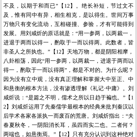
不及，以期于和而已”【12】。绝长补短，节过文不
及，惟有同中有异，相生相克，是以得生。世间万事
万物只有变化流动，互相碰撞、参验，才有可能得到
发展。用刘咸炘的原话就是：“用一参两，以两裁一，
进退于两而以得一，酌取于一而以得两。此数者，皆
非圣人之所执也。”【12】天地万物，都是阴阳相摩，
八卦相荡，因此“用一参两，以两裁一，进退于两而以
得一，酌取于一而以得两”，都是不对的。为什么呢？
因为没有立中观，没有真正理解和掌握大中至正、中
和悬衡的根本方法，没有渗透理解《礼记·中庸》。刘
咸炘说：“是篇之不明，儒术之所以日趋于褊也。”【1
2】刘咸炘运用了先秦儒学最根本的经典来批判秦汉以
后学术各家各派执一而废百的荒唐。刘咸炘指出：“夫
春夏秋冬，一阴阳消长耳，虽四而实二也。二者何？
两端也，如悬衡焉。”【12】只有充分认识到这种绝对