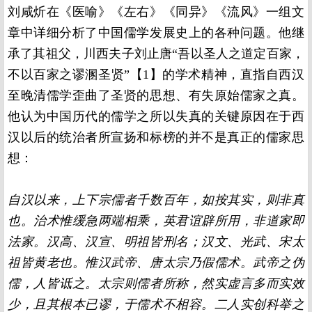
刘咸炘在《医喻》《左右》《同异》《流风》一组文
章中详细分析了中国儒学发展史上的各种问题。他继
承了其祖父，川西夫子刘止唐“吾以圣人之道定百家，
不以百家之谬溷圣贤”【1】的学术精神，直指自西汉
至晚清儒学歪曲了圣贤的思想、有失原始儒家之真。
他认为中国历代的儒学之所以失真的关键原因在于西
汉以后的统治者所宣扬和标榜的并不是真正的儒家思
想：
自汉以来，上下宗儒者千数百年，如按其实，则非真
也。治术惟缓急两端相乘，英君谊辟所用，非道家即
法家。汉高、汉宣、明祖皆刑名；汉文、光武、宋太
祖皆黄老也。惟汉武帝、唐太宗乃假儒术。武帝之伪
儒，人皆诋之。太宗则儒者所称，然实虚言多而实效
少，且其根本已谬，于儒术不相容。二人实创科举之