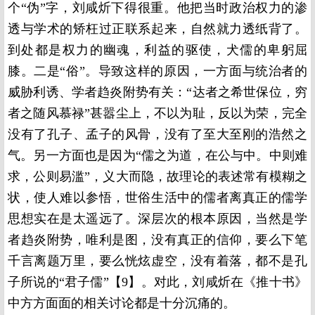
个“伪”字，刘咸炘下得很重。他把当时政治权力的渗
透与学术的矫枉过正联系起来，自然就力透纸背了。
到处都是权力的幽魂，利益的驱使，犬儒的卑躬屈
膝。二是“俗”。导致这样的原因，一方面与统治者的
威胁利诱、学者趋炎附势有关：“达者之希世保位，穷
者之随风慕禄”甚嚣尘上，不以为耻，反以为荣，完全
没有了孔子、孟子的风骨，没有了至大至刚的浩然之
气。另一方面也是因为“儒之为道，在公与中。中则难
求，公则易滥”，义大而隐，故理论的表述常有模糊之
状，使人难以参悟，世俗生活中的儒者离真正的儒学
思想实在是太遥远了。深层次的根本原因，当然是学
者趋炎附势，唯利是图，没有真正的信仰，要么下笔
千言离题万里，要么恍炫虚空，没有着落，都不是孔
子所说的“君子儒”【9】。对此，刘咸炘在《推十书》
中方方面面的相关讨论都是十分沉痛的。