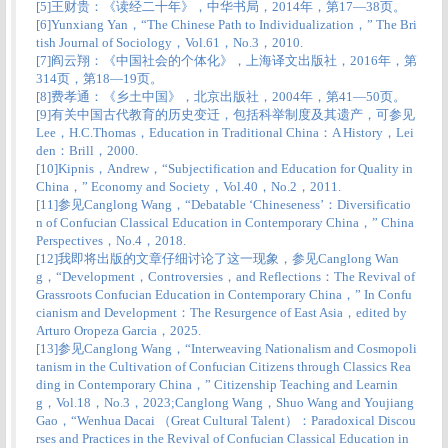
[5]
王财贵：《读经二十年》，中华书局，2014年，第17—38页。
[6]
Yunxiang Yan，“The Chinese Path to Individualization，” The Bri
tish Journal of Sociology，Vol.61，No.3，2010.
[7]
阎云翔：《中国社会的个体化》，上海译文出版社，2016年，第
314页，第18—19页。
[8]
费孝通：《乡土中国》，北京出版社，2004年，第41—50页。
[9]
有关中国古代教育的历史变迁，包括科举制度及其遗产，可参见
Lee，H.C.Thomas，Education in Traditional China：A History，Lei
den：Brill，2000.
[10]
Kipnis，Andrew，“Subjectification and Education for Quality in
China，” Economy and Society，Vol.40，No.2，2011.
[11]
参见Canglong Wang，“Debatable ‘Chineseness’：Diversificatio
n of Confucian Classical Education in Contemporary China，” China
Perspectives，No.4，2018.
[12]
我即将出版的文章仔细讨论了这一现象，参见Canglong Wan
g，“Development，Controversies，and Reflections：The Revival of
Grassroots Confucian Education in Contemporary China，” In Confu
cianism and Development：The Resurgence of East Asia，edited by
Arturo Oropeza Garcia，2025.
[13]
参见Canglong Wang，“Interweaving Nationalism and Cosmopoli
tanism in the Cultivation of Confucian Citizens through Classics Rea
ding in Contemporary China，” Citizenship Teaching and Learnin
g，Vol.18，No.3，2023;Canglong Wang，Shuo Wang and Youjiang
Gao，“Wenhua Dacai （Great Cultural Talent）：Paradoxical Discou
rses and Practices in the Revival of Confucian Classical Education in