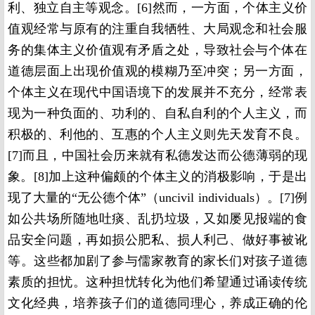
利、独立自主等观念。
[6]
然而，一方面，个体主义价
值观经常与原有的注重自我牺牲、大局观念和社会服
务的集体主义价值观有矛盾之处，导致社会与个体在
道德层面上出现价值观的模糊乃至冲突；另一方面，
个体主义在现代中国语境下的发展并不充分，经常表
现为一种负面的、功利的、自私自利的个人主义，而
积极的、利他的、互惠的个人主义则先天发育不良。
[7]
而且，中国社会历来就有私德发达而公德薄弱的现
象。
[8]
加上这种偏颇的个体主义的消极影响，于是出
现了大量的“无公德个体”（uncivil individuals）。
[7]
例
如公共场所随地吐痰、乱扔垃圾，又如屡见报端的食
品安全问题，再如损公肥私、损人利己、做好事被讹
等。这些都加剧了参与儒家教育的家长们对孩子道德
素质的担忧。这种担忧转化为他们希望通过诵读传统
文化经典，培养孩子们的道德同理心，养成正确的伦