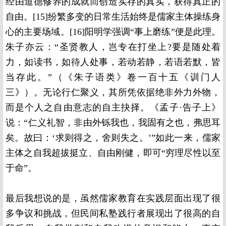
经由道德修养的成就而创造实存的真实，获得真正的
自由。
[15]
纷繁多变的日常生活始终是儒家主体操练身
心的主要场域。
[16]
阳明学强调“事上磨练”便是此理。
朱子亦云：“圣贤教人，岂专在打坐上?要是随处着
力，如读书，如待人处事，若动若静，若语若默，皆
当存此。”（《朱子语类》卷一百十五《训门人
三》）。无论行仁聚义，其所凭依据绝非外力外物，
而是个人之自由意志的自主抉择。《孟子·告子上》
说：“仁义礼智，非由外铄我也，我固有之也，弗思耳
矣。故曰：‘求则得之，舍则失之。’”如此一来，儒家
主体之自我超拔挺立、自由刚健，即可“穷理尽性以至
于命”。
最后我想说的是，虽然儒家教育在实践层面出现了很
多争议和挑战，但民间私塾践行者展现出了很高的自