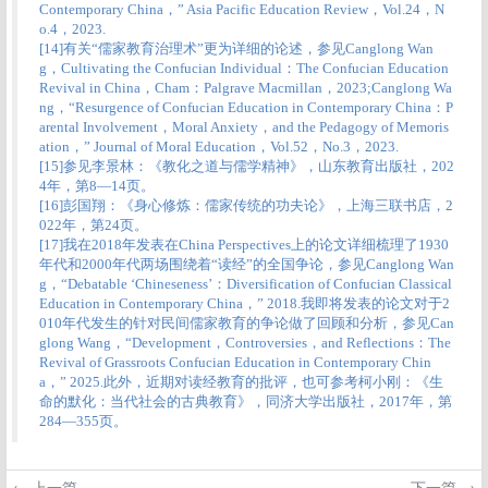
Contemporary China，” Asia Pacific Education Review，Vol.24，N
o.4，2023.
[14]
有关“儒家教育治理术”更为详细的论述，参见Canglong Wan
g，Cultivating the Confucian Individual：The Confucian Education
Revival in China，Cham：Palgrave Macmillan，2023;Canglong Wa
ng，“Resurgence of Confucian Education in Contemporary China：P
arental Involvement，Moral Anxiety，and the Pedagogy of Memoris
ation，” Journal of Moral Education，Vol.52，No.3，2023.
[15]
参见李景林：《教化之道与儒学精神》，山东教育出版社，202
4年，第8—14页。
[16]
彭国翔：《身心修炼：儒家传统的功夫论》，上海三联书店，2
022年，第24页。
[17]
我在2018年发表在China Perspectives上的论文详细梳理了1930
年代和2000年代两场围绕着“读经”的全国争论，参见Canglong Wan
g，“Debatable ‘Chineseness’：Diversification of Confucian Classical
Education in Contemporary China，” 2018.我即将发表的论文对于2
010年代发生的针对民间儒家教育的争论做了回顾和分析，参见Can
glong Wang，“Development，Controversies，and Reflections：The
Revival of Grassroots Confucian Education in Contemporary Chin
a，” 2025.此外，近期对读经教育的批评，也可参考柯小刚：《生
命的默化：当代社会的古典教育》，同济大学出版社，2017年，
第
284—355页。
← 上一篇
下一篇 →