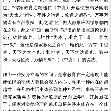
也；恭俭庄敬，《礼》教也；属辞比事，《春秋》教
也。”儒家教育之精髓在《中庸》开篇便被精妙阐明
为“天命之谓性，率性之谓道，修道之谓教”。万事万
物皆有自然禀赋，此之谓“性”;做人做事应因循事物内
在之理，此之谓“道”;而所谓“教”指的是按照道德原则
进行德性修养。以“性”为本，求之于“道”，寄之
于“教”，这便是儒家教化之真谛。唯如此，方有“中也
者，天下之大本也；和也者，天下之达道也。致中
和，天地位焉，万物育焉” （《中庸》）的说法。
作为一种安身立命的学问，儒家教育在一定程度上能
使忙碌的现代人有机会深入内心，寻求一种内在的超
越性，在凡俗生活中体验到某种神圣性。牟宗三先生
把儒家哲学系统称为“道德的形而上学”，其意涵在
于，儒家对道德伦理的追求总是关涉本体存在，个体