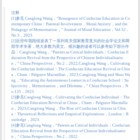
注释
[1]
参见 Canglong Wang，“Resurgence of Confucian Education in Co
ntemporary China：Parental Involvement，Moral Anxiety，and the
Pedagogy of Memorisation，” Journal of Moral Education，Vol.52，
No.3，2023.
[2]
近些年我陆续发表了一系列有关儒家教育复兴的社会学论文和两
部学术专著，绝大多数为英文。感兴趣的读者可以参考如下部分作
品：Canglong Wang，“Parents as Critical Individuals：Confucian E
ducation Revival from the Perspective of Chinese Individualisatio
n，” China Perspectives，No.2，2022;Canglong Wang，Cultivating
the Confucian Individual：The Confucian Education Revival in Chin
a，Cham：Palgrave Macmillan，2023;Canglong Wang and Shuo Wa
ng，“Educating the Autonomous Learner in a Confucian School：Su
bjectivity，Memorisation，and Dilemma，” China Perspectives，N
o.135，2023.
[3]
参见Canglong Wang，Cultivating the Confucian Individual：The
Confucian Education Revival in China，Cham：Palgrave Macmilla
n，2023;Canglong Wang，The Rise of Confucian Citizens in Chin
a：Theoretical Reflections and Empirical Explorations，London：R
outledge，2023.
[4]
参见Canglong Wang，“Parents as Critical Individuals：Confucian
Education Revival from the Perspective of Chinese Individualisatio
n，” China Perspectives，No.2，2022.