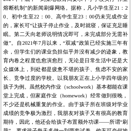
熔断机制”的新闻刷爆网络。据称，凡小学生至21：2
0、初中生至22：00、高中生至23：00仍未完成作业
的，家长可“让孩子停止作业，及时就寝，保证充足睡
眠。第二天向老师说明情况即可，未完成部分无需补
做”。自2021年7月以来，“双减”政策已经实施三年有
余，但学生们的课业负担似乎并没有减少的迹象，教
育内卷之程度也愈演愈烈，无论是日常生活中还是大
众媒体上，到处都是疲惫不堪的孩子、焦虑不安的家
长、竞争过度的学校。以我朋友正在上小学四年级的
孩子为例。虽然校内作业（schoolwork）基本都能在课
堂上完成，但家庭作业（homework）经常做到很晚，
不少还是机械重复的作业。由于孩子所在班级对学业
成绩的竞争极为激烈，我朋友对孩子又有很高的教育
期待，因此，他还会给孩子布置额外功课——所谓“刷
题”，要求孩子每天多做一到两套试卷。他无可奈何地