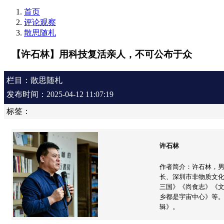
首页
评论观察
散思随札
【许石林】用科技复活亲人，不可公布于众
栏目：散思随札
发布时间：2025-04-12 11:07:19
标签：
许石林
作者简介：许石林，
长、深圳市非物质文
三国》《尚食志》《
乡都是宇宙中心》等。
辑》。