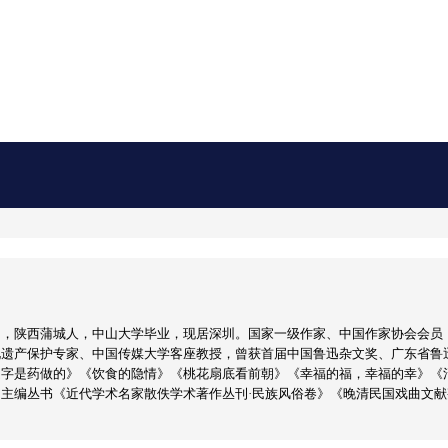
男，陕西蒲城人，中山大学毕业，现居深圳。国家一级作家、中国作家协会会员
化遗产保护专家、中国传媒大学客座教授，曾获首届中国鲁迅杂文奖、广东省鲁
文字是药做的》《饮食的隐情》《桃花扇底看前朝》《幸福的福，幸福的幸》《
主编丛书《近代学术名家散佚学术著作丛刊·民族风俗卷》《晚清民国戏曲文献