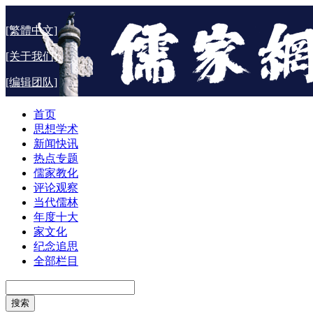
[繁體中文]
[关于我们]
[编辑团队]
首页
思想学术
新闻快讯
热点专题
儒家教化
评论观察
当代儒林
年度十大
家文化
纪念追思
全部栏目
搜索