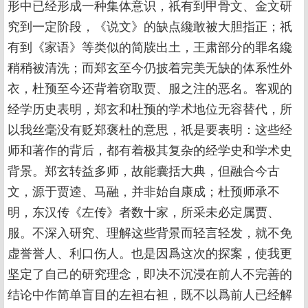
形中已经形成一种集体意识，祇有到甲骨文、金文研
究到一定阶段，《说文》的缺点纔敢被大胆指正；祇
有到《家语》等类似的简牍出土，王肃部分的罪名纔
稍稍被清洗；而郑玄至今仍披着完美无缺的体系性外
衣，杜预至今还背着窃取贾、服之注的恶名。客观的
经学历史表明，郑玄和杜预的学术地位无容替代，所
以我丝毫没有贬郑褒杜的意思，祇是要表明：这些经
师和著作的背后，都有着极其复杂的经学史和学术史
背景。郑玄转益多师，故能囊括大典，但融合今古
文，源于贾逵、马融，并非始自康成；杜预师承不
明，东汉传《左传》者数十家，所采未必定属贾、
服。不深入研究、理解这些背景而轻言轻发，就不免
虚誉誉人、利口伤人。也是因爲这次的探案，使我更
坚定了自己的研究理念，即决不沉浸在前人不完善的
结论中作简单盲目的左袒右袒，既不以爲前人已经解