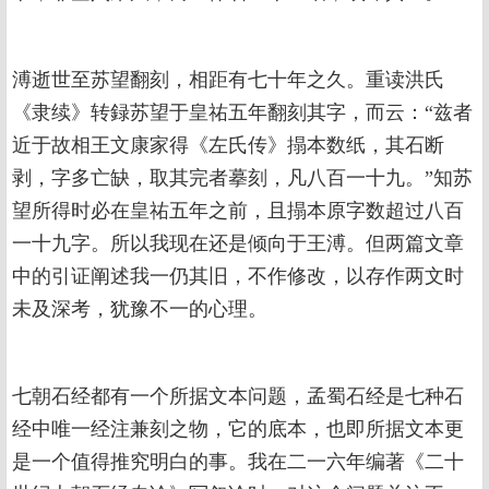
溥逝世至苏望翻刻，相距有七十年之久。重读洪氏
《隶续》转録苏望于皇祐五年翻刻其字，而云：“兹者
近于故相王文康家得《左氏传》搨本数纸，其石断
剥，字多亡缺，取其完者摹刻，凡八百一十九。”知苏
望所得时必在皇祐五年之前，且搨本原字数超过八百
一十九字。所以我现在还是倾向于王溥。但两篇文章
中的引证阐述我一仍其旧，不作修改，以存作两文时
未及深考，犹豫不一的心理。
七朝石经都有一个所据文本问题，孟蜀石经是七种石
经中唯一经注兼刻之物，它的底本，也即所据文本更
是一个值得推究明白的事。我在二一六年编著《二十