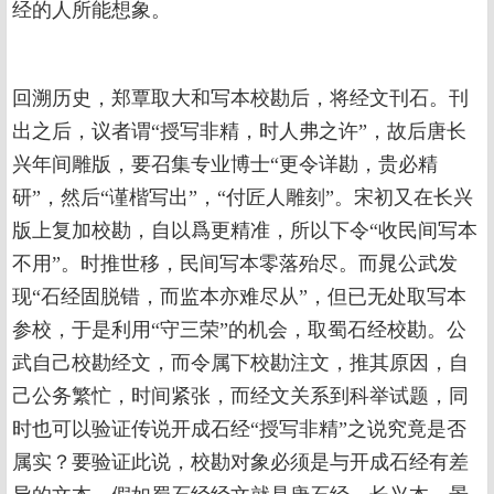
经的人所能想象。
回溯历史，郑覃取大和写本校勘后，将经文刊石。刊
出之后，议者谓“授写非精，时人弗之许”，故后唐长
兴年间雕版，要召集专业博士“更令详勘，贵必精
研”，然后“谨楷写出”，“付匠人雕刻”。宋初又在长兴
版上复加校勘，自以爲更精准，所以下令“收民间写本
不用”。时推世移，民间写本零落殆尽。而晁公武发
现“石经固脱错，而监本亦难尽从”，但已无处取写本
参校，于是利用“守三荣”的机会，取蜀石经校勘。公
武自己校勘经文，而令属下校勘注文，推其原因，自
己公务繁忙，时间紧张，而经文关系到科举试题，同
时也可以验证传说开成石经“授写非精”之说究竟是否
属实？要验证此说，校勘对象必须是与开成石经有差