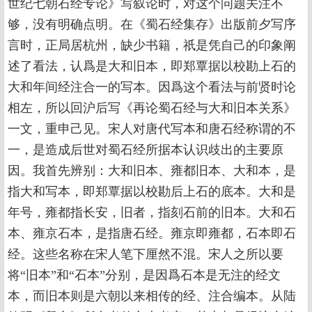
世纪七朝石经专论》写叙论时，对这个问题关注不
够，没有明确点明。在《蜀石经集存》出版前夕写序
言时，正局居杭州，缺少书籍，祇是凭自己的印象阐
述了看法，认爲是大和旧本，即郑覃据以校勘上石的
大和年间经注合一的写本。因爲这个看法与前贤时论
相左，所以回沪后写《再论蜀石经与大和旧本关系》
一文，重申己见。宋人对唐代写本和唐石经称谓的不
一，是造成后世对蜀石经所据本认识歧出的主要原
因。我首先辨别：大和旧本、雍都旧本、大和本，是
指大和写本，即郑覃据以校勘后上石的底本。大和是
年号，雍都指长安，旧者，指刻石前的旧本。大和石
本、雍京石本，是指唐石经。雍京即雍都，石本即石
经。这些名称在宋人笔下厘然不混。宋人之所以要
将“旧本”和“石本”分别，是因爲石本是无注的经文
本，而旧本则是六朝以来相传的经、注合编本。从陆