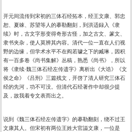
开元间流传到宋初的三体石经拓本，经王文康、郭忠
恕、夏竦、苏望等人的摹勒翻刻，到洪适録入《隶
续》时，古文字形变得奇形古怪，加之古文、篆文、
隶书夹杂，使人莫辨其内容。清代一位一直在人们视
野的边缘，但学术水平不在阎若璩之下的臧琳，因积
有一百多卷《尚书集解》丛稿，熟悉《尚书》，所以
将《隶续·魏三体石经左传遗字》离析出《大诰》《文
侯之命》《吕刑》三篇残文，开啓了清人研究三体石
经的先河，功不可没。但清代石经著作中却很少提
及，故我着专文表而出之。
说到《魏三体石经左传遗字》的摹勒翻刻，绕不过王
文康其人。但宋初有两位王姓大官謚文康，一位是