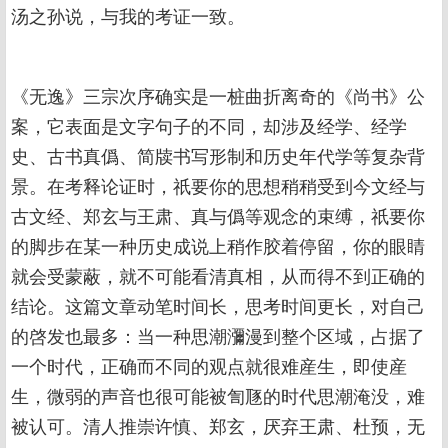
汤之孙说，与我的考证一致。
《无逸》三宗次序确实是一桩曲折离奇的《尚书》公
案，它表面是文字句子的不同，却涉及经学、经学
史、古书真僞、简牍书写形制和历史年代学等复杂背
景。在考释论证时，祇要你的思想稍稍受到今文经与
古文经、郑玄与王肃、真与僞等观念的束缚，祇要你
的脚步在某一种历史成说上稍作胶着停留，你的眼睛
就会受蒙蔽，就不可能看清真相，从而得不到正确的
结论。这篇文章动笔时间长，思考时间更长，对自己
的啓发也最多：当一种思潮瀰漫到整个区域，占据了
一个时代，正确而不同的观点就很难産生，即使産
生，微弱的声音也很可能被訇豗的时代思潮淹没，难
被认可。清人推崇许慎、郑玄，厌弃王肃、杜预，无