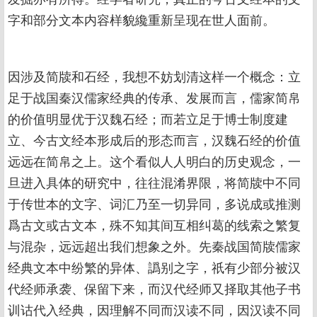
字和部分文本内容样貌纔重新呈现在世人面前。
因涉及简牍和石经，我想不妨划清这样一个概念：立
足于战国秦汉儒家经典的传承、发展而言，儒家简帛
的价值明显优于汉魏石经；而若立足于博士制度建
立、今古文经本形成后的形态而言，汉魏石经的价值
远远在简帛之上。这个看似人人明白的历史观念，一
旦进入具体的研究中，往往混淆界限，将简牍中不同
于传世本的文字、词汇乃至一切异同，多说成或推测
爲古文或古文本，殊不知其间互相纠葛的线索之繁复
与混杂，远远超出我们想象之外。先秦战国简牍儒家
经典文本中纷繁的异体、譌别之字，祇有少部分被汉
代经师承袭、保留下来，而汉代经师又择取其他子书
训诂代入经典，因理解不同而汉读不同，因汉读不同