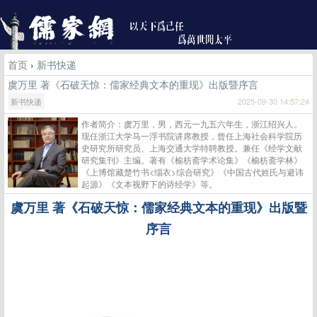
首页
›
新书快递
虞万里 著《石破天惊：儒家经典文本的重现》出版暨序言
新书快递
2025-09-30 14:57:24
作者简介：虞万里，男，西元一九五六年生，浙江绍兴人。
现任浙江大学马一浮书院讲席教授，曾任上海社会科学院历
史研究所研究员、上海交通大学特聘教授。兼任《经学文献
研究集刊》主编。著有《榆枋斋学术论集》《榆枋斋学林》
《上博馆藏楚竹书<缁衣>综合研究》《中国古代姓氏与避讳
起源》《文本视野下的诗经学》等。
虞万里
著《石破天惊：儒家经典文本的重现》出版暨
序言