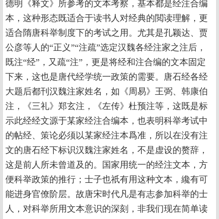
德明《释文》所参考的文本考察，基本都是经注合编
本，这种形态既适合于读书人对经典的閲读理解，更
适合隋唐科举制度下的考试之用。尤其是孔颖达、贾
公彦等人的“正义”“注疏”选定汉魏各经注家之注后，
既注“经”，又疏“注”，更是将经和注合编的文本固定
下来，这也是唐代经学统一政策的需要。唐石经各经
大题后都刊汉魏注家姓名，如《周易》王弼、韩康伯
注，《三礼》郑玄注，《左传》杜预注等，这既是标
示此经经文源于某家经注合编本，也表明科举考试中
的帖经、策论必须以某家经注本爲准，所以在没有注
文的唐石经下标识汉魏注家姓名，不是虚设的赘辞，
这是前人所未曾道及的。国家用统一的经注文本，方
便科举政策的推行；士子也祇有用这种文本，纔有可
能进身官僚阶层。故唐宋时代凡是有志参加科举的士
人，对科举所用文本意识的深刻，非我们现在简单读