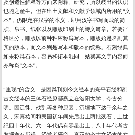
及创造性解释等方面来阐释、研究，所以歧出的认识
也随之産生。但在出土文献和文献学领域内所用的“文
本”，仍限定在汉字的本义，即用汉字书写而成的简
牍、帛书、纸张以及雕版印刷上的诗文篇章。若要严
格区分，雕版以前种种应称爲写本，雕版始是名副其
实的版本，而文本则是写本和版本的统称。石刻经典
如果称爲石本，容易和拓本混同，姑就其文字内容而
亦称爲“文本”。
“重现”的含义，是因爲刊刻今文经本的熹平石经和刻
古文经本的三体石经原都矗立在洛阳太学，今古分
明。因迁徙、战乱等各种原因，沉埋地下达千余年之
久，宋嘉祐间和民国初年间先后出土两批残石，上世
纪四十年代、六十年代偶有零星出土，八十年代考古
发掘亦有所得。经学者研究，真正的今古文经本的文