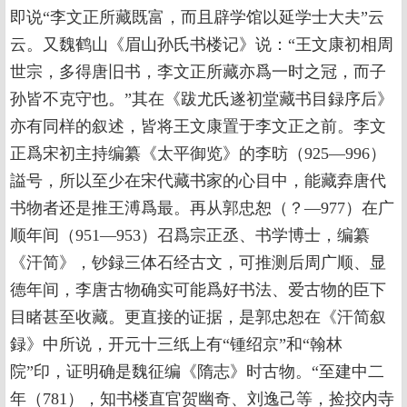
即说“李文正所藏既富，而且辟学馆以延学士大夫”云
云。又魏鹤山《眉山孙氏书楼记》说：“王文康初相周
世宗，多得唐旧书，李文正所藏亦爲一时之冠，而子
孙皆不克守也。”其在《跋尤氏遂初堂藏书目録序后》
亦有同样的叙述，皆将王文康置于李文正之前。李文
正爲宋初主持编纂《太平御览》的李昉（925—996）
謚号，所以至少在宋代藏书家的心目中，能藏弆唐代
书物者还是推王溥爲最。再从郭忠恕（？—977）在广
顺年间（951—953）召爲宗正丞、书学博士，编纂
《汗简》，钞録三体石经古文，可推测后周广顺、显
德年间，李唐古物确实可能爲好书法、爱古物的臣下
目睹甚至收藏。更直接的证据，是郭忠恕在《汗简叙
録》中所说，开元十三纸上有“锺绍京”和“翰林
院”印，证明确是魏征编《隋志》时古物。“至建中二
年（781），知书楼直官贺幽奇、刘逸己等，捡挍内寺