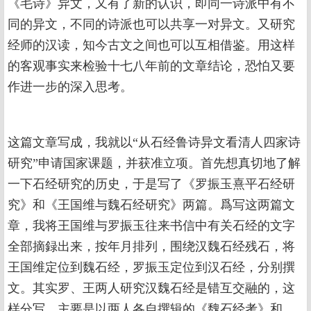
《毛诗》异文，又有了新的认识，即同一诗派中有不
同的异文，不同的诗派也可以共享一对异文。又研究
经师的汉读，知今古文之间也可以互相借鉴。用这样
的客观事实来检验十七八年前的文章结论，恐怕又要
作进一步的深入思考。
这篇文章写成，我就以“从石经鲁诗异文看清人四家诗
研究”申请国家课题，并获准立项。首先想真切地了解
一下石经研究的历史，于是写了《罗振玉熹平石经研
究》和《王国维与魏石经研究》两篇。爲写这两篇文
章，我将王国维与罗振玉往来书信中有关石经的文字
全部摘録出来，按年月排列，围绕汉魏石经残石，将
王国维定位到魏石经，罗振玉定位到汉石经，分别撰
文。其实罗、王两人研究汉魏石经是错互交融的，这
样分写，主要是以两人各自撰辑的《魏石经考》和