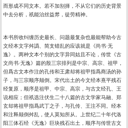
而形成不同文本。若不加别择，不从它们的历史背景
中去分析，祇能治丝益棼，徒劳精神。
本书所收纠缠历史最长、问题最复杂也最能帮助今古
文经本文字舛譌、简支错乱的应该就是《尚书·无
逸》。两种文本个别的文字异同姑且不论，传世《古
文尚书·无逸》篇的殷三宗排列是中宗、高宗、祖甲，
但爲古文本作注的孔传和王肃却将祖甲指爲商汤的孙
子，与三宗顺序颠倒。宋代出土的今文经本熹平残石
经复原，顺序是祖甲、中宗、高宗，与古文经孔、王
说相应；但祇选注伏生二十八篇的古文学家马融、郑
玄却将祖甲指爲武丁之子，与孔传、王注不同。经本
和注释颠倒舛乱，使人莫知所从。上世纪二十年代洛
阳三体石经《无逸》巨块残石出土，顺序与传世古文