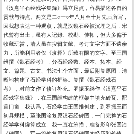
《汉熹平石经残字集録》爲立足点，容易描述各自的
贡献与特点。两文是二○一○年八月至十月先后所写，
因我想表达一种观点，就是汉魏石经被沉埋之后，宋
代曾有出土，虽有人记録、校勘、传拓，但大多偏于
收藏玩赏，清人虽在搜辑文献、考订文字方面不遗余
力，所能利用者仅《隶释》所载有限的文字。至王国
维撰《魏石经考》，分石经经数、经本、拓本、经
文、篇题、古文、书法七个方面，最后附复原图，清
晰地构建了石经学科的框架。复撰《魏石经残石
考》，对前文作了修订补充。罗振玉继作《汉熹平石
经残字集録》，在王国维构建的框架中填充砖瓦、配
置门窗。我认爲，石经学由王国维创建，到罗振玉而
初具规模，至张国淦复原汉石经碑图，一门完整的石
经学学科纔算成立。我一直在筹措，准备影印张国淦
《碑图》，写一篇他复原汉石经碑图的经历和价值，