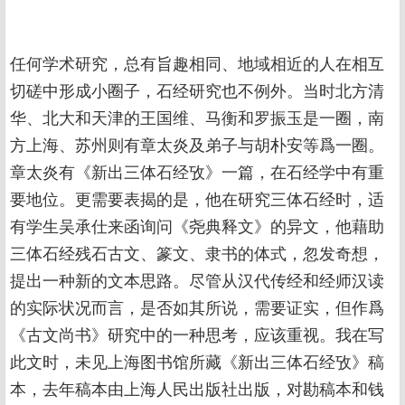
任何学术研究，总有旨趣相同、地域相近的人在相互
切磋中形成小圈子，石经研究也不例外。当时北方清
华、北大和天津的王国维、马衡和罗振玉是一圈，南
方上海、苏州则有章太炎及弟子与胡朴安等爲一圈。
章太炎有《新出三体石经攷》一篇，在石经学中有重
要地位。更需要表揭的是，他在研究三体石经时，适
有学生吴承仕来函询问《尧典释文》的异文，他藉助
三体石经残石古文、篆文、隶书的体式，忽发奇想，
提出一种新的文本思路。尽管从汉代传经和经师汉读
的实际状况而言，是否如其所说，需要证实，但作爲
《古文尚书》研究中的一种思考，应该重视。我在写
此文时，未见上海图书馆所藏《新出三体石经攷》稿
本，去年稿本由上海人民出版社出版，对勘稿本和钱