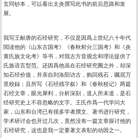
玄同钞本，可以看出太炎撰写此书的前后思路和发
展。
我写王献唐的石经研究，不仅是因爲上世纪八十年代
閲读他的《山东古国考》《春秋邾分三国考》和《炎
黄氏族文化考》等书，对我古方音观念和理论提供了
氏族语言型范。还因爲他虽在石经研究圈之外，却深
知石经价值，并亲自到洛阳访古，购回残石，嘱屈万
里校録；且所写《石经残字叙》和《春秋校记》两篇
石经文章，眼光犀利，分析深刻，道人所未道，是石
经研究史上不容忽略的文字。王氏作爲一代学问大
家，山东和台湾已有很多学者撰文、著书进行研究，
学术研讨会也开过几次，竟然没有一篇文章探讨他的
石经研究，这也是我一定要著文表彰的动因之一。