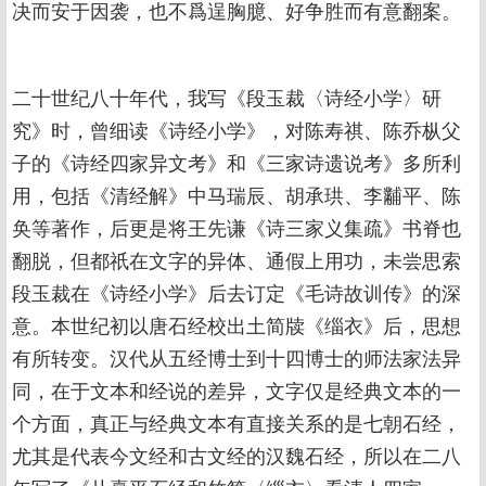
决而安于因袭，也不爲逞胸臆、好争胜而有意翻案。
二十世纪八十年代，我写《段玉裁〈诗经小学〉研
究》时，曾细读《诗经小学》，对陈寿祺、陈乔枞父
子的《诗经四家异文考》和《三家诗遗说考》多所利
用，包括《清经解》中马瑞辰、胡承珙、李黼平、陈
奂等著作，后更是将王先谦《诗三家义集疏》书脊也
翻脱，但都祇在文字的异体、通假上用功，未尝思索
段玉裁在《诗经小学》后去订定《毛诗故训传》的深
意。本世纪初以唐石经校出土简牍《缁衣》后，思想
有所转变。汉代从五经博士到十四博士的师法家法异
同，在于文本和经说的差异，文字仅是经典文本的一
个方面，真正与经典文本有直接关系的是七朝石经，
尤其是代表今文经和古文经的汉魏石经，所以在二八