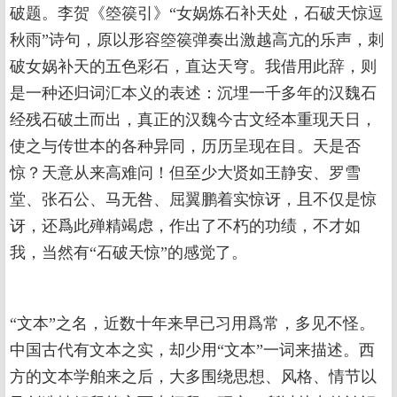
破题。李贺《箜篌引》“女娲炼石补天处，石破天惊逗
秋雨”诗句，原以形容箜篌弹奏出激越高亢的乐声，刺
破女娲补天的五色彩石，直达天穹。我借用此辞，则
是一种还归词汇本义的表述：沉埋一千多年的汉魏石
经残石破土而出，真正的汉魏今古文经本重现天日，
使之与传世本的各种异同，历历呈现在目。天是否
惊？天意从来高难问！但至少大贤如王静安、罗雪
堂、张石公、马无咎、屈翼鹏着实惊讶，且不仅是惊
讶，还爲此殚精竭虑，作出了不朽的功绩，不才如
我，当然有“石破天惊”的感觉了。
“文本”之名，近数十年来早已习用爲常，多见不怪。
中国古代有文本之实，却少用“文本”一词来描述。西
方的文本学舶来之后，大多围绕思想、风格、情节以