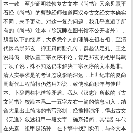
本一致，至少证明欲恢复古文本《尚书》又亲见熹平
石经《尚书》的曹魏经师知道两汉今古文经文本确实
不同，未予更动。对这一复杂问题，我几乎查遍了所
有的《尚书》注本（除沉睡在图书馆不公开者外），
魏晋以下的经师，大多凭个人的理解左袒右袒，至清
代因爲崇郑玄，抑王肃而黜孔传，群起认定孔、王之
说爲僞，所以置三宗次序不论，肯定郑玄的祖甲爲武
丁次子说，殊不知这仍未解决三宗次序的文本是非。
清人实事求是的考证态度影响深远，上世纪末的夏商
周断代工程简报仍然用郑说，致使晚商积年与传世
本、卜辞周祭祀谱等矛盾。我从《汉志》所载的《古
文尚书》校勘本爲二十五字左右一简的信息切入，结
合大量出土简牍的书写形制，经推排演绎，得出古文
《无逸》叙述祖甲一段文字，确系错简，其错乱年代
在先秦。祖甲是汤孙，在卜辞中找到实例，与今文本