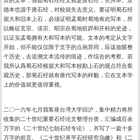
异的文本，假如蜀石经经文就是唐石经，长兴本、景
德本也源于唐石经，对校就失去意义。要证明蜀石经
据大和旧本上石，必须证明孟蜀时蜀地有此写本，所
以略征玄宗、僖宗、昭宗在蜀地驻跸和开科的史迹，
以证实孟蜀拥有大和写本的可能。文本的考定从文字
开始，但不能仅仅限于文字的点画异同，应该放眼整
个历史，去追溯文本流传的痕迹，作综合的考察。若
我所认爲蜀石经根据大和写本校勘上石的观点符合客
观历史，那蜀石经就有唐代写本的样貌，它在文本学
上的价值就更值得重视。
二〇一六年七月我客座台湾大学回沪，集中精力将所
收集的二十世纪重要石经论文整理分类，汇编成百余
万字的《二十世纪七朝石经专论》，并写了一篇十多
万字的前言。《二十世纪熹平石经研究鸟瞰》和《二