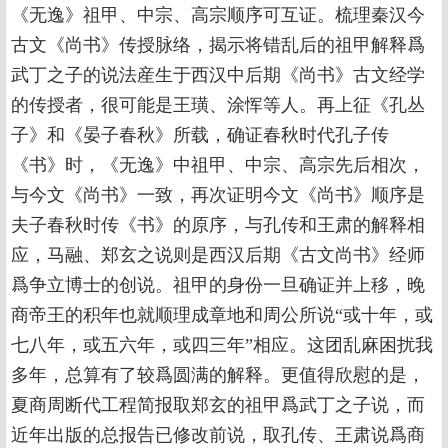
《无逸》祖甲、中宗、高宗顺序可互证。梳理秦汉今
古文《尚书》传授脉络，揭示将错乱后的祖甲解释爲
武丁之子的说法産生于西汉中后期《尚书》古文经学
的传授者，很可能是王璜、涂恽等人。再上征《孔丛
子》和《晏子春秋》所载，确证春秋时代孔子传
《书》时，《无逸》中祖甲、中宗、高宗先后相次，
与今文《尚书》一致，再次证明今文《尚书》顺序是
夫子春秋时传《书》的原序，与孔传和王肃的解释相
应，马融、郑玄之说则是西汉后期《古文尚书》经师
爲争立博士的创说。祖甲的身份一旦确证并上移，晚
商帝王的积年也就顺理成章地和周公所说“或十年，或
七八年，或五六年，或四三年”相应。这团乱麻困扰我
多年，总算有了较爲圆满的解释。更值得欣慰的是，
夏商周断代工程简报取郑玄的祖甲爲武丁之子说，而
近年出版的总报告已修改前说，取孔传、王肃说爲商