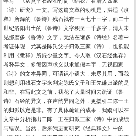
年写了《从熹平石经和竹简〈缁衣〉看清人四家
〈诗〉研究》一文。写这篇文章的动机是，洪适《隶
释》所録的《鲁诗》残石祇有一百七十三字，而二十
世纪洛阳出土的《鲁诗》文字积至一千多字，清人未
见那麽多《鲁诗》文字，无法在诸多《诗经》名著中
考证体现，尤其是陈氏父子归派三家《诗》，也祇能
利用《隶释》所録少量文字。今人取《汉石经集存》
考释异文，多循因声求义以求通假本字，无视四家
《诗》的文本异同，可谓识小遗大，未尽其用，而我
则想利用残石文字来判定陈氏父子和王先谦归派的是
和非。在写此文之前，我花了大量时间去疏证《鲁
诗》石经的异文，在声韵异同之外，更援引二陈一王
的归派以定是非。有了具体疏证的成果，我纔可以在
文章中分析指出二陈一王在归派三家《诗》中的成绩
与错误。当然，后来我进而研究《经典释文》中的