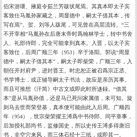
伯宋游瓌、掖庭令茹兰芳跋状尾焉。其真本即太子宾
客致仕马胤孙家藏之，周显德中，嗣太子借其本，传
写在焉”。贺、刘等人跋尾，可见曾在高层流转。“三
不开宰相”马胤孙在后唐末帝时爲翰林学士，转中书舍
人、礼部侍郎，完全可能拿到真本。入晋，以太子宾
客致仕，后周广顺三年（953）卒于洛阳。郭说“周显
德中，嗣太子借其本”，嗣太子即柴荣，广顺三年，入
朝任开封府尹，进封晋王。时忠恕正被召爲宗正丞、
书学博士，或正辅导嗣太子书法，故应是亲历其事。
而且可推想《汗简》中古文或即此时所迻録。“借其
本”是从马胤孙借，还是马已死问家属借，未可知。旋
则马去世而荣登基，真本便可能由此入后周。广顺四
年（954），世宗柴荣擢王溥爲中书侍郎、同平章事，
后加授礼部尚书，监修国史，所以史传王溥多得唐旧
书，非空穴来风，而三体石经十三纸，或即其一。