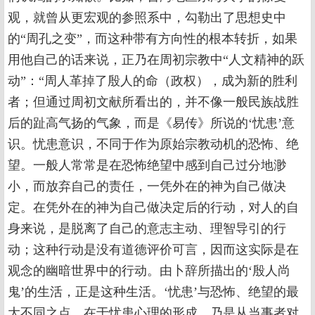
观，就曾从更宏观的参照系中，勾勒出了思想史中
的“周孔之变”，而这种带有方向性的根本转折，如果
用他自己的话来说，正乃在周初宗教中“人文精神的跃
动”：“周人革掉了殷人的命（政权），成为新的胜利
者；但通过周初文献所看出的，并不像一般民族战胜
后的趾高气扬的气象，而是《易传》所说的‘忧患’意
识。忧患意识，不同于作为原始宗教动机的恐怖、绝
望。一般人常常是在恐怖绝望中感到自己过分地渺
小，而放弃自己的责任，一凭外在的神为自己做决
定。在凭外在的神为自己做决定后的行动，对人的自
身来说，是脱离了自己的意志主动、理智导引的行
动；这种行动是没有道德评价可言，因而这实际是在
观念的幽暗世界中的行动。由卜辞所描出的‘殷人尚
鬼’的生活，正是这种生活。‘忧患’与恐怖、绝望的最
大不同之点，在于忧患心理的形成，乃是从当事者对