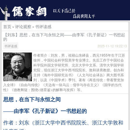
首页
›
评论观察
›
书评读感
【刘东】思想，在当下与永恒之间——由李军《孔子新证》一书想起
的
书评读感
2025-11-12 19:22:13
作者简介：刘东，男，祖籍山东峄县，西元1955年生于江苏
徐州，中国社会科学院美学专业博士。先后工作于中国社会
科学院外国文学研究所、北京大学中文系、清华大学国学研
究院，现任浙江大学中西书院院长、敦和讲席教授。创办和
主持《海外中国研究丛书》《人文与社会译丛》两大图书系
列，以及《中国学术》季刊。著有《再造传统：带着警觉加
入全球》《自由与传统》《天边有一块乌云：儒学与存在主义》《国学的当代
性》《德教释疑：围绕<德育鉴>的解释与发挥》等。
思想，在当下与永恒之间
——由李军《孔子新证》一书想起的
作者：
刘
东（
浙江大学中西书院院长、浙江大学敦和