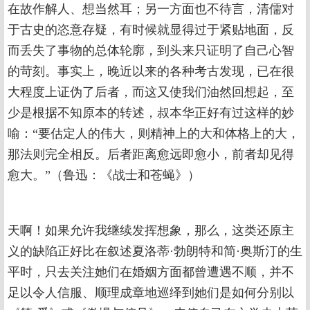
在故作解人、想当然耳；另一方面也不待言，清儒对
于古史的恣意存疑，有时候就显得过于紧贴地面，反
而丢失了事物的总体轮廓，到头来只证明了自己心智
的苛刻。事实上，晚近以来的各种考古发现，已在很
大程度上证伪了后者，而这又使我们油然回想起，至
少是根据不知原本的转述，叔本华正好有过这样的妙
喻：“要估定人的伟大，则精神上的大和体格上的大，
那法则完全相反。后者距离愈远即愈小，前者却见得
愈大。”（鲁迅：《战士和苍蝇》）
天啊！如果允许我继续发挥想象，那么，这类还原主
义的缺陷正好比在叙述夏洛蒂·勃朗特和简·奥斯汀的生
平时，只去关注她们在婚姻方面都曾遭遇不顺，并不
足以令人信服、顺理成章地巡绎到她们是如何分别以