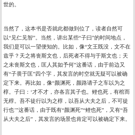
世的。
当然了，这本书是否就此都做到位了，读者自然可
以“见仁见智”。当然，讲出某些“子曰”的时间地点，
我们是可以一望便知的。比如，像“文王既没，文不在
兹乎？天之将丧斯文也，后死者不得与于斯文也；天
之未丧斯文也，匡人其如予何”这番话，由于前边又
有“子畏于匡”四个字，其发言的时空就无疑可以被确
定下来。再比如，像“颜渊死，颜路请子之车以为之
椁。子曰：‘才不才，亦各言其子也。鲤也死，有棺而
无椁。吾不徒行以为之椁，以吾从大夫之后，不可徒
行也’”这番话，由于既有“颜渊死”“鲤也死”，又有“吾
从大夫之后”，其发言的场景也肯定可以被确定下来。