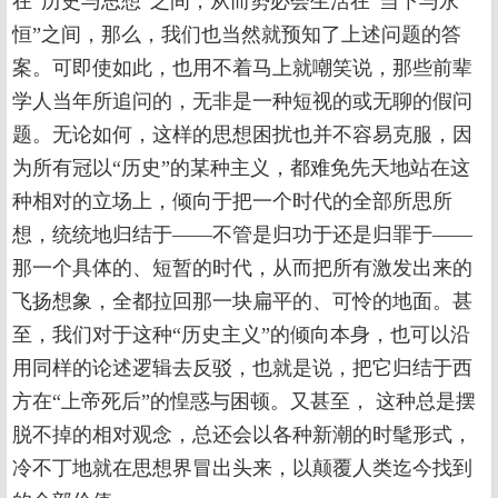
在“历史与思想”之间，从而势必会生活在“当下与永
恒”之间，那么，我们也当然就预知了上述问题的答
案。可即使如此，也用不着马上就嘲笑说，那些前辈
学人当年所追问的，无非是一种短视的或无聊的假问
题。无论如何，这样的思想困扰也并不容易克服，因
为所有冠以“历史”的某种主义，都难免先天地站在这
种相对的立场上，倾向于把一个时代的全部所思所
想，统统地归结于——不管是归功于还是归罪于——
那一个具体的、短暂的时代，从而把所有激发出来的
飞扬想象，全都拉回那一块扁平的、可怜的地面。甚
至，我们对于这种“历史主义”的倾向本身，也可以沿
用同样的论述逻辑去反驳，也就是说，把它归结于西
方在“上帝死后”的惶惑与困顿。又甚至， 这种总是摆
脱不掉的相对观念，总还会以各种新潮的时髦形式，
冷不丁地就在思想界冒出头来，以颠覆人类迄今找到