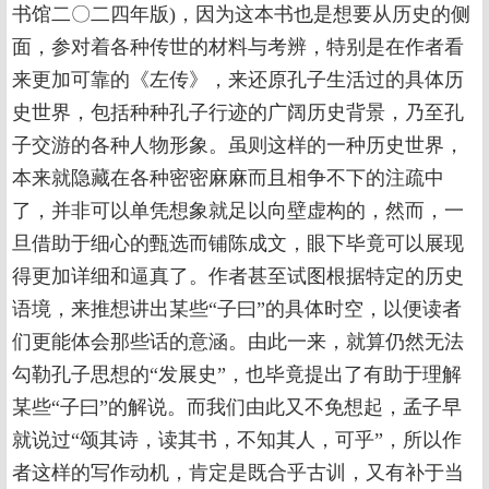
书馆二〇二四年版)，因为这本书也是想要从历史的侧
面，参对着各种传世的材料与考辨，特别是在作者看
来更加可靠的《左传》，来还原孔子生活过的具体历
史世界，包括种种孔子行迹的广阔历史背景，乃至孔
子交游的各种人物形象。虽则这样的一种历史世界，
本来就隐藏在各种密密麻麻而且相争不下的注疏中
了，并非可以单凭想象就足以向壁虚构的，然而，一
旦借助于细心的甄选而铺陈成文，眼下毕竟可以展现
得更加详细和逼真了。作者甚至试图根据特定的历史
语境，来推想讲出某些“子曰”的具体时空，以便读者
们更能体会那些话的意涵。由此一来，就算仍然无法
勾勒孔子思想的“发展史”，也毕竟提出了有助于理解
某些“子曰”的解说。而我们由此又不免想起，孟子早
就说过“颂其诗，读其书，不知其人，可乎”，所以作
者这样的写作动机，肯定是既合乎古训，又有补于当