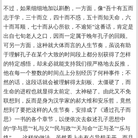
不过，如果细细地加以斟酌，一方面，像“吾十有五而
志于学，三十而立，四十而不惑，五十而知天命，六
十而耳顺，七十而从心所欲，不逾矩”这番话，肯定是
出自七旬老人之口，因而一定属于晚年孔子的回顾。
可另一方面，这种就大体而言的人生节奏，虽说有助
于理解孔子在某个大致的时间段上都分别获得了怎样
的特定感悟，却未必就能支持我们很严格地去反推，
他在每一个整数的时间点上分别经历了何种事件；不
然的话，这段话就会被理解得太刻板、太僵硬了，而
生命的进程也就显得太前定、太神秘了。由此又不免
联想到，反而是身为汉学家的郝大维和安乐哲，竟然
想到了要把这样的人生节奏，安排成了《通过孔子而
思》一书的各个章节，以便依次去叙述孔子思想中
的“学与思”“礼与义”“民与政”“天与命”“正与圣”“乐与
终”……这样的做法，虽然看上去有点异想天开，而且