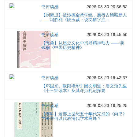
书评读感
2026-03-30 20:36:52
【刘海成】披沙拣金承学统，磨得古镜照新人
——冯胜利《段玉裁〈说文解字注···
书评读感
2026-03-23 19:45:50
【陈勇】从历史文化中找寻精神动力 ——读
钱穆《中国历史精神》
书评读感
2026-03-23 19:42:37
【邓国光、欧阳艳华】因文明道：唐文治先生
《十三经读本》及其评点札记探要
书评读感
2026-03-23 19:25:25
【李科】这部上世纪五十年代完成的《尚书》
学著作何以代表清代学术高峰？