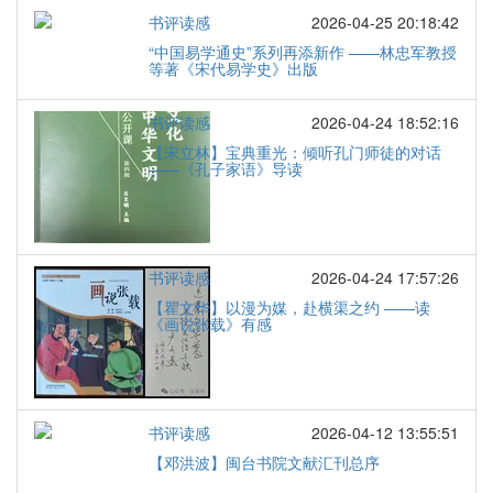
书评读感
2026-04-25 20:18:42
“中国易学通史”系列再添新作 ——林忠军教授
等著《宋代易学史》出版
书评读感
2026-04-24 18:52:16
【宋立林】宝典重光：倾听孔门师徒的对话
——《孔子家语》导读
书评读感
2026-04-24 17:57:26
【瞿文华】以漫为媒，赴横渠之约 ——读
《画说张载》有感
书评读感
2026-04-12 13:55:51
【邓洪波】闽台书院文献汇刊总序