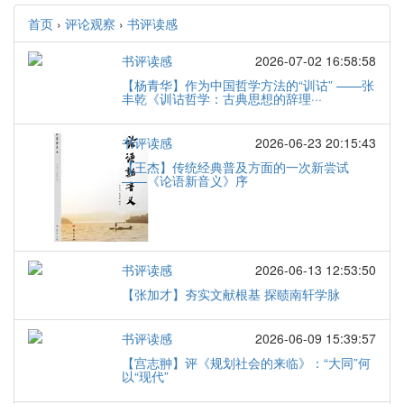
首页
›
评论观察
›
书评读感
书评读感
2026-07-02 16:58:58
【杨青华】作为中国哲学方法的“训诂” ——张
丰乾《训诂哲学：古典思想的辞理···
书评读感
2026-06-23 20:15:43
【王杰】传统经典普及方面的一次新尝试
——《论语新音义》序
书评读感
2026-06-13 12:53:50
【张加才】夯实文献根基 探赜南轩学脉
书评读感
2026-06-09 15:39:57
【宫志翀】评《规划社会的来临》：“大同”何
以“现代”