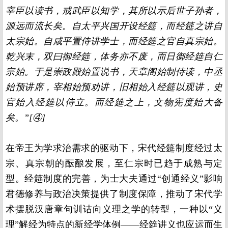
宰臣以读书，戒武臣以知学，其所以示后世子孙者，
源远而流长矣。自太平兴国开设经筵，而经筵之讲自
太宗始。自咸平置侍讲学士，而经筵之官自真宗始。
乾兴末，双曰御经筵，体务亦不废，而日御经筵自仁
宗始。于是崇政殿始置说书，天章阁始制侍读，中丞
始预讲席，宰相始预劝讲，旧相始入经筵以观讲，史
官始入经筵以侍立。而经筵之上，文物宪度始大备
矣。”[④]
在帝王为学求治需求的驱动下，宋代经筵制度经过太
宗、真宗朝的酝酿发展，至仁宗时已趋于成熟与定
型。经筵制度的完善，为士大夫通过“创通经义”影响
君德修养与政治决策提供了制度保障，推动了宋代学
术摆脱汉唐章句训诂向义理之学的转型，一种以“义
理”解经为特点的新经学体例——经筵讲义也应运而生