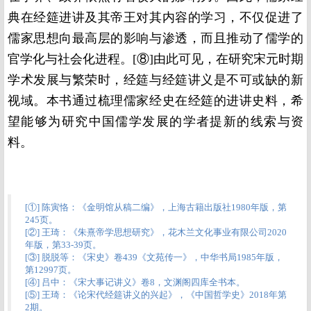
典在经筵进讲及其帝王对其内容的学习，不仅促进了
儒家思想向最高层的影响与渗透，而且推动了儒学的
官学化与社会化进程。[⑧]由此可见，在研究宋元时期
学术发展与繁荣时，经筵与经筵讲义是不可或缺的新
视域。本书通过梳理儒家经史在经筵的进讲史料，希
望能够为研究中国儒学发展的学者提新的线索与资
料。
[①] 陈寅恪：《金明馆从稿二编》，上海古籍出版社1980年版，第
245页。
[②] 王琦：《朱熹帝学思想研究》，花木兰文化事业有限公司2020
年版，第33-39页。
[③] 脱脱等：《宋史》卷439《文苑传一》，中华书局1985年版，
第12997页。
[④] 吕中：《宋大事记讲义》卷8，文渊阁四库全书本。
[⑤] 王琦：《论宋代经筵讲义的兴起》，《中国哲学史》2018年第
2期。