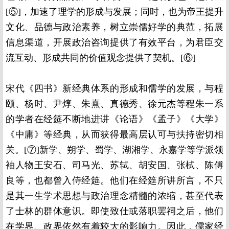
[⑤]，加速了理学的形成与发展；同时，也为帝王提升
文化、品德与政治素养，树立崇儒好学的典范，拓展
信息渠道，开展政治咨询提供了有效平台，为君臣交
流互动、形成共同的价值观念提供了契机。[⑥]
宋代《四书》新经典体系的形成和儒学的发展，与程
颐、杨时、尹焞、朱熹、真德秀、徐元杰等程朱一系
的学者在经筵不断地进讲《论语》《孟子》《大学》
《中庸》等经典，从而获得最高层认可与扶持密切相
关。[⑦]新学、朔学、蜀学、湖湘学、永嘉学等学派领
袖人物王安石、司马光、苏轼、胡安国、张栻、陈傅
良等，也都曾入侍经筵。他们在经筵所讲所言，不只
是其一生学术思想与政治理念精髓的浓缩，甚至代表
了士林的群体意识。即使致仕或落职罢祠之后，他们
在学界、政界依然有着较大的影响力。因此，儒家经