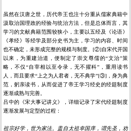
虽然在汉唐之世，历代帝王也注十分重从儒家典籍中
汲取治国理政的经验与统治方法，但是总体而言，其
学习的文献典籍范围较狭小，主要以五经及《论语》
《孝经》等经学及部分史书为主，学习的内容、时间
也不确定，未形成完整的规模与制度。[②]自宋代开国
以来，为重建治道，便制定了崇文尊儒的“文治”策
略，不仅“自宰相以至令录，无不擢科”，重用读书
人，而且要求“上之为人君者，无不典学”[③]，身为典
范，躬亲读书，从而促进了帝王学习经史的经筵制度
逐渐成熟与完善。
吕中的《宋大事记讲义》，详细记录了宋代经筵制度
逐渐发展与定型的过程：
祖宗好学，世为家法。盖自太祖幸国庠，谓先圣，劝