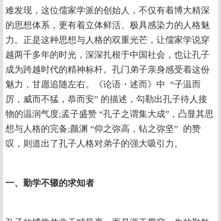
难发现，这位儒家学派的创始人，不仅有着博大精深
的思想体系，更有着立体鲜活、极具感染力的人格魅
力。正是这种思想与人格的双重光芒，让儒家学说穿
越两千多年的时光，深深扎根于中国社会，也让孔子
成为跨越时代的精神标杆。孔门弟子亲身感受着这份
魅力，甘愿追随左右。《论语・述而》中 “子温而
厉，威而不猛，恭而安” 的描述，勾勒出孔子待人接
物的温润气度;孟子盛赞 “孔子之谓集大成”，凸显其思
想与人格的完备;颜渊 “仰之弥高，钻之弥坚” 的赞
叹，则道出了孔子人格对弟子的强大吸引力。
一、勤学不辍的求知者