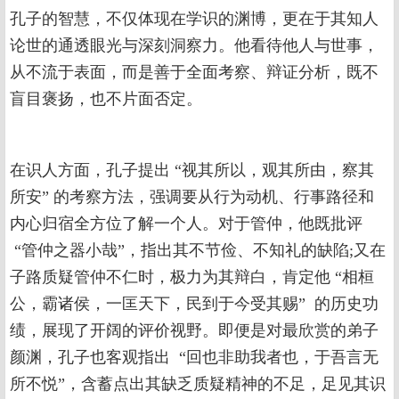
孔子的智慧，不仅体现在学识的渊博，更在于其知人
论世的通透眼光与深刻洞察力。他看待他人与世事，
从不流于表面，而是善于全面考察、辩证分析，既不
盲目褒扬，也不片面否定。
在识人方面，孔子提出 “视其所以，观其所由，察其
所安” 的考察方法，强调要从行为动机、行事路径和
内心归宿全方位了解一个人。对于管仲，他既批评
“管仲之器小哉”，指出其不节俭、不知礼的缺陷;又在
子路质疑管仲不仁时，极力为其辩白，肯定他 “相桓
公，霸诸侯，一匡天下，民到于今受其赐” 的历史功
绩，展现了开阔的评价视野。即便是对最欣赏的弟子
颜渊，孔子也客观指出 “回也非助我者也，于吾言无
所不悦”，含蓄点出其缺乏质疑精神的不足，足见其识