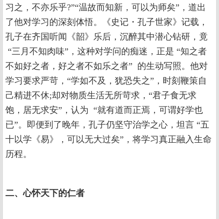
习之，不亦乐乎?”“温故而知新，可以为师矣”，道出
了他对学习的深刻体悟。《史记・孔子世家》记载，
孔子在齐国听闻《韶》乐后，沉醉其中潜心钻研，竟
“三月不知肉味”，这种对学问的痴迷，正是 “知之者
不如好之者，好之者不如乐之者” 的生动写照。他对
学习要求严苛，“学如不及，犹恐失之”，时刻鞭策自
己精进不休;却对物质生活无所苛求，“君子食无求
饱，居无求安”，认为 “就有道而正焉，可谓好学也
已”。即便到了晚年，孔子仍坚守治学之心，坦言 “五
十以学《易》，可以无大过矣”，将学习真正融入生命
历程。
二、心怀天下的仁者