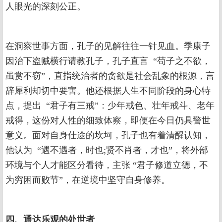
人眼光的深刻公正。
在洞察世事方面，孔子的见解往往一针见血。季康子
因治下盗贼横行请教孔子，孔子直言 “苟子之不欲，
虽赏不窃”，直指统治者的贪欲是社会乱象的根源，言
辞犀利却切中要害。他还根据人生不同阶段的身心特
点，提出 “君子有三戒”：少年戒色、壮年戒斗、老年
戒得，这份对人性的细致体察，即便在今日仍具警世
意义。面对自身仕途的坎坷，孔子也有着清醒认知，
他认为 “遇不遇者，时也;贤不肖者，才也”，将外部
环境与个人才能区分看待，主张 “君子修道立德，不
为穷困而败节”，在逆境中坚守自身修养。
四、通达乐观的处世者