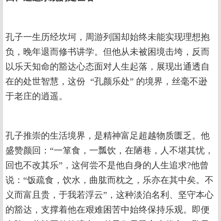
孔子一生历经坎坷，周游列国却始终未能实现理想抱
负，晚年退而修书讲学。但他从未被困境击垮，反而
以乐天知命的豁达心态面对人生起落，展现出通透自
在的处世智慧，这份 “孔颜乐处” 的境界，丝毫不逊
于老庄的逍遥。
孔子推崇的生活境界，是精神富足超越物质匮乏。他
盛赞颜回：“一箪食，一瓢饮，在陋巷，人不堪其忧，
回也不改其乐”，这何尝不是他自身的人生追求?他曾
说：“饭疏食，饮水，曲肱而枕之，乐亦在其中矣。不
义而富且贵，于我若浮云”，这种淡泊名利、坚守本心
的豁达，支撑着他在艰难困苦中始终保持乐观。即便