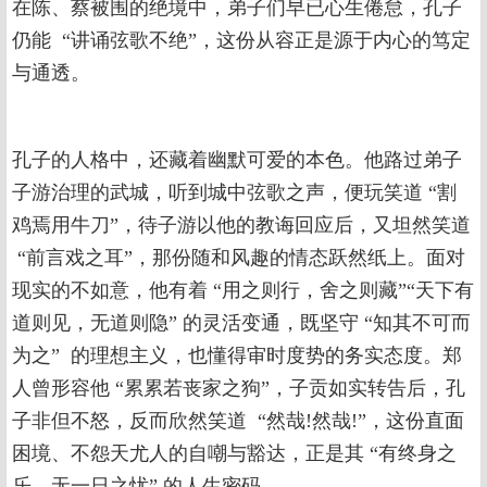
在陈、蔡被围的绝境中，弟子们早已心生倦怠，孔子
仍能 “讲诵弦歌不绝”，这份从容正是源于内心的笃定
与通透。
孔子的人格中，还藏着幽默可爱的本色。他路过弟子
子游治理的武城，听到城中弦歌之声，便玩笑道 “割
鸡焉用牛刀”，待子游以他的教诲回应后，又坦然笑道
“前言戏之耳”，那份随和风趣的情态跃然纸上。面对
现实的不如意，他有着 “用之则行，舍之则藏”“天下有
道则见，无道则隐” 的灵活变通，既坚守 “知其不可而
为之” 的理想主义，也懂得审时度势的务实态度。郑
人曾形容他 “累累若丧家之狗”，子贡如实转告后，孔
子非但不怒，反而欣然笑道 “然哉!然哉!”，这份直面
困境、不怨天尤人的自嘲与豁达，正是其 “有终身之
乐，无一日之忧” 的人生密码。