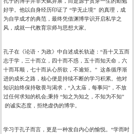
孔子的博学并非天赋异禀，而是源于贯穿一生的勤勉
好学。他以自身经历印证了 “学无止境” 的真理，成
为自学成才的典范，最终凭借渊博学识开启私学之
风，成就一代教育宗师与思想大家。
孔子在《论语・为政》中自述成长轨迹：“吾十又五而
志于学，三十而立，四十而不惑，五十而知天命，六
十而耳顺，七十而从心所欲，不逾矩。” 这条循序渐
进的成长之路，核心便是持续不断的学习积累。他对
知识始终保持敬畏与渴求，“入太庙，每事问”，不放
过任何求知的机会;秉持 “知之为知之，不知为不知”
的诚实态度，拒绝虚伪的博学。
学习于孔子而言，更是一种发自内心的愉悦。“学而时