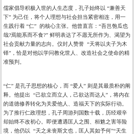
儒家倡导积极入世的人生态度，孔子始终以 “兼善天
下” 为己任，将个人理想与社会担当紧密相连，用一
生践行着 “仁” 的核心主张。他曾直言：“吾岂匏瓜也
哉?焉能系而不食?” 鲜明表达了不愿无所作为、渴望为
社会贡献力量的志向。仪封人赞誉 “天将以夫子为木
铎”，恰是对他以学问教化世人、改造社会之使命的精
准预判。
“仁” 是孔子思想的核心，而 “爱人” 则是其最质朴的阐
释。他提出 “己欲立而立人，己欲达而达人”，将内在
的道德修养转化为关爱他人、造福天下的实际行动。
为了推行仁政理想，孔子周游列国数十载，历经艰辛
却始终不改初心。即便遭遇匡人之围、桓魋之害等险
境，他仍以 “天之未丧斯文也，匡人其如予何”“天生