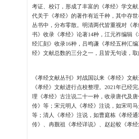
考证、校订，形成了丰富的《孝经》学文献
代关于《孝经》的著作有近千种，其中存世
丛书中，分布零散。明清两代皆重视对《孝
书》收录《孝经》论著14种，江元祚编辑《
经汇刻》收录16种，吕鸣谦《孝经五种汇
经》文献总数的三分之一，且皆无句读，取
《孝经文献丛刊》对战国以来《孝经》文献
《孝经》文献进行点校整理。2021年已经
理《孝经》古注说二十一种，收录唐代及唐
传》等；宋元明人《孝经》注说，如宋司马
等；清人《孝经》注说，如曹庭栋《孝经通
传》、冉觐祖《孝经详说》、赵起蛟《孝经