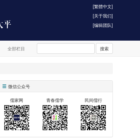
[繁體中文]
[关于我们]
[编辑团队]
全部栏目
搜索
微信公众号
儒家网
青春儒学
民间儒行