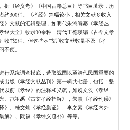
。据《经义考》《中国古籍总目》等书目著录，历
者约300种。《孝经》篇幅较小，相关文献多收入
经》文献的汇辑整理，如明代朱鸿编纂《孝经丛
孝经大全》收录30余种，清代王德瑛编《古今文孝
编》收书5种。但这些丛书所收文献数量不及《孝
阅不便。
进行系统调查摸底，选取战国以至清代民国重要的
完成出版《孝经文献丛刊》第一辑共七册，包括：整
代以前《孝经》的注释和义疏，如魏文侯《孝经
光、范祖禹《古文孝经指解》，朱熹《孝经刊误》
释》、桂文灿《孝经集证》、李之素《孝经内外
集解》、阮福《孝经义疏补》等等。