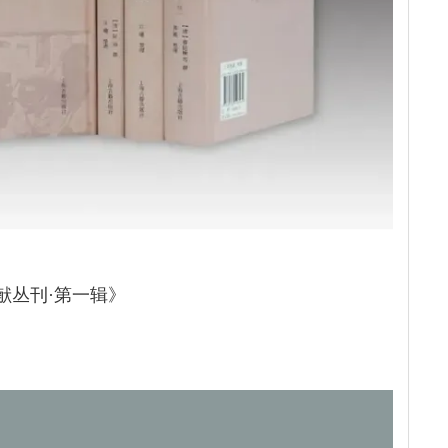
献丛刊·第一辑》