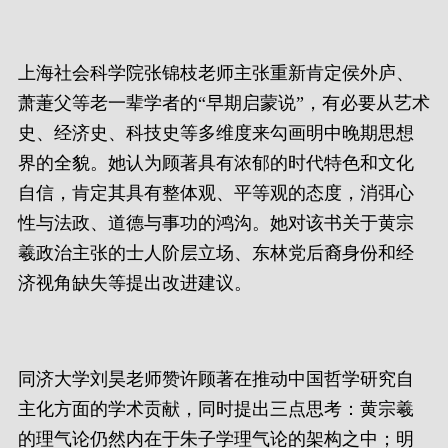
上海社会科学院张锦枝老师主张重新肯定侯外庐、
萧萐父等老一辈学者的“早期启蒙说”，有必要从艺术
史、经济史、科技史等多维度来勾画明中晚期思想
界的全貌。她认为顾著具有浓郁的时代特色和文化
自信，肯定其具有整体观、平等观的态度，消弭心
性与法政、道德与事功的鸿沟。她对该书关于黄宗
羲政治主张的士人阶层立场、东林党后裔身份和经
济视角缺失等提出改进建议。
同济大学刘昊老师赞许顾著在推动中国哲学研究自
主化方面的学术贡献，同时提出三点思考：黄宗羲
的理气论仍然内在于朱子学理气论的架构之中；明