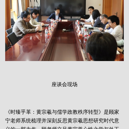
座谈会现场
《时臻乎革：黄宗羲与儒学政教秩序转型》是顾家
宁老师系统梳理并深刻反思黄宗羲思想研究时代意