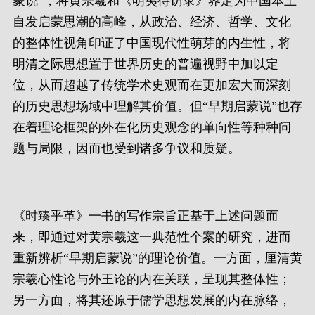
蒙说”，将黄宗羲和《明夷待访录》界定为中国本土
自发启蒙思潮的高峰，从政治、经济、哲学、文化
的整体性视角印证了中国现代性萌芽的内生性，将
明清之际思想置于世界历史的普遍视野中加以定
位，从而超越了传统学术史观而在更加宏大而深刻
的历史思想场域中理解其价值。但“早期启蒙说”也存
在着理论框架的外在化历史观念的单向性等种种问
题与局限，因而也受到诸多争议和质疑。
《时臻乎革》一书的写作宗旨正基于上述问题而
来，即通过对黄宗羲这一典范性个案的研究，进而
重新辨析“早期启蒙说”的理论价值。一方面，厘清黄
宗羲心性论与外王论的内在关联，呈现其整体性；
另一方面，将其还原于儒学思想发展的内在脉络，