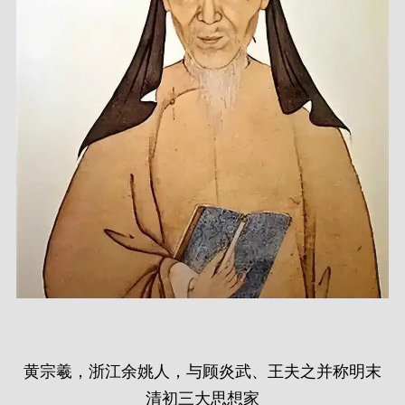
黄宗羲，浙江余姚人，与顾炎武、王夫之并称明末
清初三大思想家