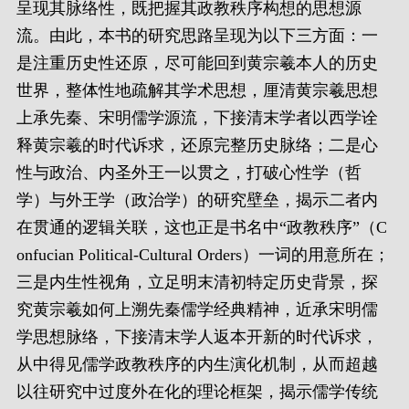
呈现其脉络性，既把握其政教秩序构想的思想源
流。由此，本书的研究思路呈现为以下三方面：一
是注重历史性还原，尽可能回到黄宗羲本人的历史
世界，整体性地疏解其学术思想，厘清黄宗羲思想
上承先秦、宋明儒学源流，下接清末学者以西学诠
释黄宗羲的时代诉求，还原完整历史脉络；二是心
性与政治、内圣外王一以贯之，打破心性学（哲
学）与外王学（政治学）的研究壁垒，揭示二者内
在贯通的逻辑关联，这也正是书名中“政教秩序”（C
onfucian Political-Cultural Orders）一词的用意所在；
三是内生性视角，立足明末清初特定历史背景，探
究黄宗羲如何上溯先秦儒学经典精神，近承宋明儒
学思想脉络，下接清末学人返本开新的时代诉求，
从中得见儒学政教秩序的内生演化机制，从而超越
以往研究中过度外在化的理论框架，揭示儒学传统