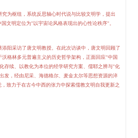
研究为枢纽，系统反思轴心时代说与比较文明学，提出
中国文明定位为"以宇宙论风格表现出的心性论秩序"。
、蔡添阳采访了唐文明教授。在此次访谈中，唐文明回顾了
于沃格林多元普遍主义的历史哲学架构，正面回应"中国
化存续、以教化为本位的经学研究方案、儒耶之辨与"化
验出发，经由尼采、海德格尔、麦金太尔等思想资源的淬
觉，致力于在古今中西的张力中探索儒教文明自我更新之