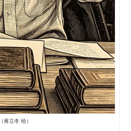
（蒋立冬 绘）