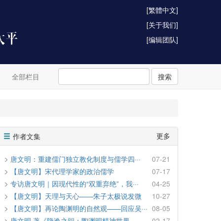
[繁體中文]
[关于我们]
[编辑团队]
全部栏目
搜索
更多
作者文集
唐文明：重建儒门独立教化制度与儒学四···
07-21
【唐文明】宋代理学家的政治儒学
07-17
专访唐文明｜因现代性的“双重弃绝”，我···
04-25
【唐文明】天理与天心——朱子太极说发微
10-27
【唐文明】再论陶渊明的自然观——回应吴···
08-05
唐文明 著《隐逸之间：陶渊明精神世界···
02-17