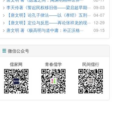
李天伶著《誓起民权移旧俗——梁启超早期···
09-03
【唐文明】论孔子律法——以《孝经》五刑···
04-07
【唐文明】定位与反思——再论张祥龙的现···
12-29
唐文明 著《极高明与道中庸：补正沃格···
09-15
微信公众号
儒家网
青春儒学
民间儒行