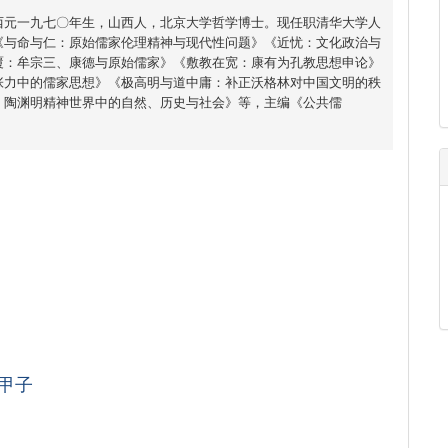
西元一九七〇年生，山西人，北京大学哲学博士。现任职清华大学人
《与命与仁：原始儒家伦理精神与现代性问题》《近忧：文化政治与
覆：牟宗三、康德与原始儒家》《敷教在宽：康有为孔教思想申论》
张力中的儒家思想》《极高明与道中庸：补正沃格林对中国文明的秩
：陶渊明精神世界中的自然、历史与社会》等，主编《公共儒
甲子