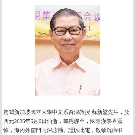
驚聞新加坡國立大學中文系資深教授 蘇新鋈先生，於
西元2026年6月6日仙逝，噩耗驟至，國際漢學界震
悼，海內外儒門同深悲慟。謹以此電，敬致沉痛弔