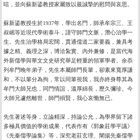
唁，並向蘇新鋈教授家屬致以最誠摯的慰問與哀思。
蘇新鋈教授生於1937年，學出名門，師承牟宗三、王
叔岷等近現代學術泰斗，謹守師門文脈，潛心治學一
生。先生治學格局宏闊，貫通儒道二家要義，兼具考
據之精、義理之深，博洽紮實、內外兼修，是當代海
外新儒學與華文文史研究舉足輕重的領軍學者。余忝
列牟門晚年弟子，先生本屬師門長輩，卻素來寬厚謙
和，不以輩分為拘，常以同輩視我，我亦終身尊其為
牟門大師兄也，同門情誼，溫厚綿長，歷久彌珍。今
大師兄遽然離世，師門殞賢，我心哀慟無已。
先生著述等身，立論精深，持論公允，為學界留下諸
多極具價值的學術成果，代表作有《郭象莊學平議》
《先秦儒學論集》等，深究老莊玄理、闡揚先秦儒學