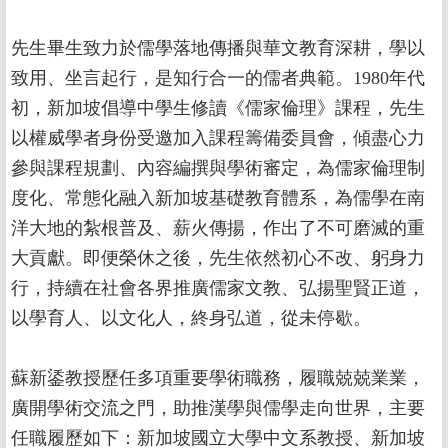
先生畢生致力於儒學落地傳播與華文教育深耕，學以
致用、坐言起行，是知行合一的儒者典範。1980年代
初，新加坡倡導中學生修讀《儒家倫理》課程，先生
以權威學者身份受邀加入課程籌備委員會，傾盡心力
參與課程規劃、內容編撰與學術審定，為儒家倫理制
度化、常態化融入新加坡基礎教育體系，為儒學在南
洋大地的紮根普及、薪火傳揚，作出了不可磨滅的重
大貢獻。即便榮休之後，先生依然初心不改、躬身力
行，持續在社會各界推廣儒家文教、弘揚聖賢正道，
以學育人、以文化人，終身弘道，從未停歇。
蘇新鋈教授歷任多項重要學術職務，履職兢兢業業，
廣開學術交流之門，助推漢學與儒學走向世界，主要
任職履歷如下：新加坡國立大學中文系教授、新加坡