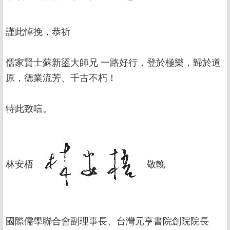
謹此悼挽，恭祈
儒家賢士蘇新鋈大師兄 一路好行，登於極樂，歸於道
原，德業流芳、千古不朽！
特此致唁。
林安梧
敬輓
國際儒學聯合會副理事長、台灣元亨書院創院院長