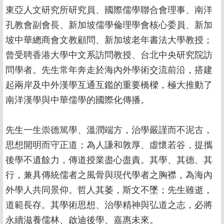
東亞人文研究所研究員、國際儒學聯合會理事、南洋
孔教會副會長、新加坡儒學倫理學會核心委員、新加
坡中華總商會文教顧問、新加坡老年書法大學教授；
曾受聘香港大學中文系訪問教授、台北中央研究院訪
問學者。先生常年奔走於海內外學術交流前沿，搭建
起兩岸及中外漢學互通互鑑的重要橋樑，極大推動了
南洋漢學與中華儒學的國際化傳播。
先生一生崇德篤學、溫潤端方，治學嚴謹而不泥古，
思想開明而守正道；為人謙和敦厚、虛懷若谷，提攜
後學不遺餘力，傳道授業盡心盡責。其學、其德、其
行，兼具傳統儒者之風骨與現代學者之胸襟，為海內
外學人共同景仰。哲人其萎，斯文不墜；先生雖逝，
道範長存。其學術思想、治學精神與弘道之志，必將
永續滋養儒林、啟迪後學、嘉惠未來。