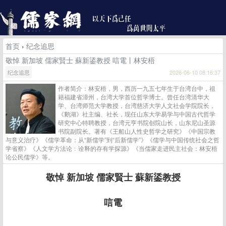
首页
›
纪念追思
敬悼 新加坡 儒家賢士 蘇新鋈教授 唁電丨林安梧
纪念追思
2026-06-10 08:16:37
作者简介：林安梧，男，西历一九五七年生于台湾台中，祖
籍福建省漳州，台湾大学首位哲学博士。曾任台湾清华大
学、台湾师范大学教授，台湾慈济大学人文社会学院院长，
《鹅湖》社主编、社长，现任山东大学易学与中国古代哲学
研究中心特聘教授，台湾元亨书院创院山长，山东尼山圣源
书院副院长。著有《王船山人性史哲学之研究》《中国宗教
与意义治疗》《儒学革命：从“新儒学”到“后新儒学”》《儒学与中国传统社会之哲
学省察》《人文学方法论﹕诠释的存有学探源》《当儒家走进民主社会：林安梧
论公民儒学》等。
敬悼 新加坡 儒家賢士 蘇新鋈教授
唁電