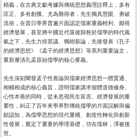
精義，在古典文獻考據與傳統思想義理詮釋上，多有
匡正、多有創獲。尤為難得者，先生獨具慧眼、勇破
流俗，在昔日學界普遍片面認定儒家重義輕利、鄙視
經濟發展，甚至將中國近代落後歸咎於儒學的時代風
氣之下，先生力排眾議、獨樹新論，先後發表《孔子
的經濟思想》《孟子的經濟思想》等系列重要論文，
重新釐清孔孟原始儒學的核心要義。
先生深刻闡發孟子性善論與儒家經濟思想一體貫通、
相輔相成的核心義旨，證明儒家講求個體道德修身、
心性本善的同時，從未忽視民生富庶、經濟發展的重
要性，糾正了百年來學界對傳統儒學的片面誤解與偏
頗認知，為儒學思想的現代重構、創造性轉化與創新
性發展，奠定了重要的學理基礎，功在儒林，澤被後
世。