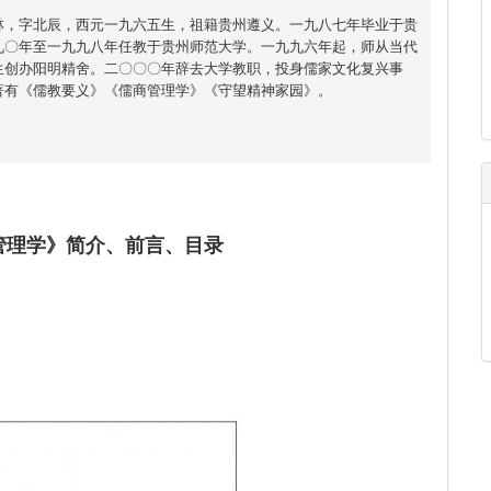
林，字北辰，西元一九六五生，祖籍贵州遵义。一九八七年毕业于贵
九〇年至一九九八年任教于贵州师范大学。一九九六年起，师从当代
生创办阳明精舍。二〇〇〇年辞去大学教职，投身儒家文化复兴事
著有《儒教要义》《儒商管理学》《守望精神家园》。
管理学》简介、前言、目录