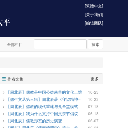
[繁體中文]
[关于我们]
[编辑团队]
全部栏目
搜索
更多
作者文集
【周北辰】儒教是中国公益慈善的文化土壤
10-23
【儒生文丛第三辑】周北辰著《守望精神···
10-23
【周北辰】儒教的现代重建与孔圣堂模式
07-18
【周北辰】我为什么支持中国父亲节倡议···
06-18
【周北辰】儒教形态的历史演变
06-07
【新书】周北辰《儒商管理学》简介、前···
06-25