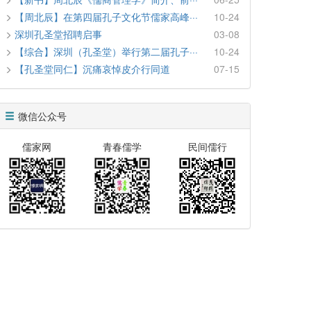
【周北辰】在第四届孔子文化节儒家高峰···
10-24
深圳孔圣堂招聘启事
03-08
【综合】深圳（孔圣堂）举行第二届孔子···
10-24
【孔圣堂同仁】沉痛哀悼皮介行同道
07-15
微信公众号
儒家网
青春儒学
民间儒行