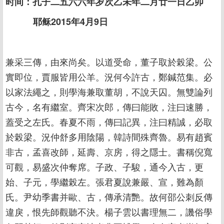
时间：孔子二五六六年岁次乙未年二月廿一日乙卯
耶稣2015年4月9日
兼采三傳，由來尚矣。以道受命，董子取於榖梁。公
實即位，賈服皆用公羊。況何今許古，鄭鍼范集。必
以家法繩之，則學海兼取董胡，不說天囚。無雙論列
古今，名有繼室。齊宋次郎，傳曰能敗，注曰速勝，
蓋受之左氏。春夏不雨，傳曰記異，注曰精誠，必取
於榖梁。況仲舒多用陰陽，韓詩間殊齊魯。易有趙賓
非古，孟喜改師，延壽、京房，得之隱士。書稱倪寬
可觀，易盛次仲奪席。子政、子駿，通今入古，更
始、子元，學繼榖左。張君夏說兼嚴、宣，難為顏
氏。尹幼季書并歐、古，傳承清艷。故何邵公刺反傳
違戾，恨先師觀聽不決。楊子雲以書理無二，譏俗學