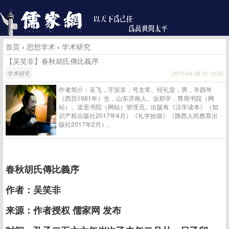
首页
›
思想学术
›
学术研究
【吴笑非】春秋胡氏傳比義序
学术研究
2015-04-09 21:18:05
作者简介：吴飞，字笑非，号太常、经礼堂，男，辛酉年
（西历1981年）生，山东济南人。业郑学，尊周书院（网
站）、道里书院（网站）管理员。出版有《汉学读本》（知
识产权出版社2017年4月）《礼学拾级》（陕西人民教育出
版社2017年2月）。
春秋胡氏傳比義序
作者：吴笑非
来源：作者授权 儒家网 发布