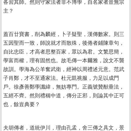
各習其師。然則守家法者非不博學，自名家者豈無宗
主？
蓋百廿寶書，削為麟經，卜子疑聖，漢傳數家。則三
五因聖而一致，師說就才而散殊，後倦者鋪陳章句，
自比忠臣，才高者思整百家，眾以為君。文繁思簡，
學富而權，理有固然也。故毛傳一本爾雅，說文不襲
故訓。學海為公羊奮武衛，經神以周禮述元意。范武
子肖鄭，才不至通家法。杜元凱祧服，力足以成門
戶。徐彥善鄭學讖緯，無妨專門。正義號贊猷垂法，
五經不齊。然則禮稱中道，傳分正邪，則論其中正可
也，餘豈典要？
夫胡傳者，道統伊川，理由孔孟，舍三傳之具文，景