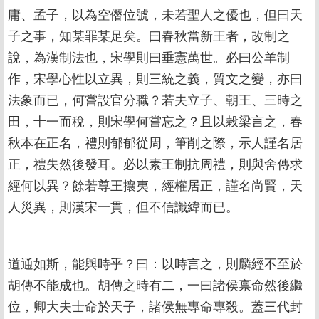
庸、孟子，以為空僭位號，未若聖人之優也，但曰天
子之事，知某罪某足矣。曰春秋當新王者，改制之
說，為漢制法也，宋學則曰垂憲萬世。必曰公羊制
作，宋學心性以立異，則三統之義，質文之變，亦曰
法象而已，何嘗設官分職？若夫立子、朝王、三時之
田，十一而稅，則宋學何嘗忘之？且以榖梁言之，春
秋本在正名，禮則郁郁從周，筆削之際，示人謹名居
正，禮失然後發耳。必以素王制抗周禮，則與舍傳求
經何以異？餘若尊王攘夷，經權居正，謹名尚賢，天
人災異，則漢宋一貫，但不信讖緯而已。
道通如斯，能與時乎？曰：以時言之，則麟經不至於
胡傳不能成也。胡傳之時有二，一曰諸侯禀命然後繼
位，卿大夫士命於天子，諸侯無專命專殺。蓋三代封