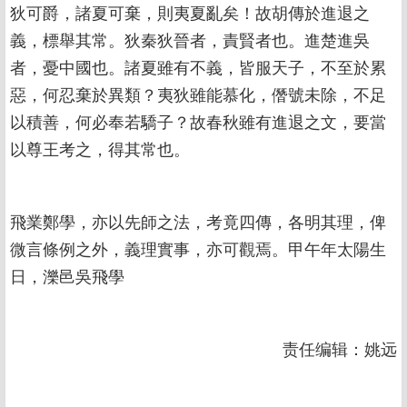
狄可爵，諸夏可棄，則夷夏亂矣！故胡傳於進退之
義，標舉其常。狄秦狄晉者，責賢者也。進楚進吳
者，憂中國也。諸夏雖有不義，皆服天子，不至於累
惡，何忍棄於異類？夷狄雖能慕化，僭號未除，不足
以積善，何必奉若驕子？故春秋雖有進退之文，要當
以尊王考之，得其常也。
飛業鄭學，亦以先師之法，考竟四傳，各明其理，俾
微言條例之外，義理實事，亦可觀焉。甲午年太陽生
日，濼邑吳飛學
责任编辑：姚远