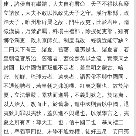
建，諸侯自有繼體，大夫自有君命，天子不得以私廢
立諸侯，大夫不敢以執政先天子之守。漢行郡縣，政
歸天子，唯州郡辟屬之故，門生故吏，比於君臣。隋
徵漢禍，乃禁辟屬，科場由禮部，除授從吏部，雖有
鄉俗濁吏，政則京師矣。制度既改，經義豈能守缺？
二曰天下有三，諸夏、舊藩、遠夷是也。諸夏者，若
皇朝流官所治。舊藩者，蓋徐楚吳越之流，實宗周之
封國，以中國微而叛服不定者，若皇明之蒙古、哈
密、朝鮮、琉球云者。遠夷者，謂習俗不與中國同，
不通朝聘者，若皇朝之弗朗機、紅夷之類也。故於諸
夏，立法最嚴，累功而進爵，不義則狄之。於遠夷，
以人治人，改而止。於舊藩，進中國則責以中國，退
夷狄則罪以夷狄，蓋與進不與退也。以漢學言之，夷
夏之辨有四：尊天王一也，信中國二也，慕周禮三
也，舉義事四也。末學不通經權，徒好玉帛，妄曰夷