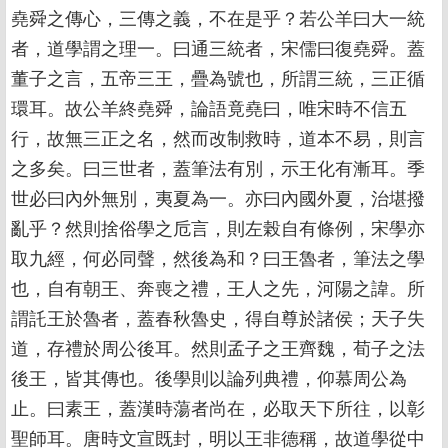
堯舜之傳心，三傳之義，不在是乎？若公羊曰大一統
者，道學謂之理一。曰通三統者，宋儒曰復堯舜。蓋
董子之言，五帝三王，疊為號也，所謂三統，三正循
環耳。故公羊終堯舜，論語竟堯曰，唯宋時不信五
行，故無三正之名，然而改制救時，道本不易，則言
之多矣。曰三世者，蓋筆法有別，示王化有漸耳。季
世必曰內外無別，夷夏為一。亦曰內國外夏，治堪撥
亂乎？然則捨俗學之卮言，則左榖自有條例，宋學亦
取九經，何必同聲，然後為和？曰王魯者，筆法之學
也，自有朝王、奔喪之禮，王人之先，河陽之諱。所
謂託王於魯者，蓋春秋魯史，得自尊於諸侯；天子失
道，存禮於周公後耳。然則孟子之王齊魏，荀子之法
後王，皆其傳也。後學則以論列典禮，仰慕周公為
止。曰素王，蓋漢時蕩者尚在，必取天下所往，以彰
聖師耳。唐時文宣既封，明以王非德稱，故道學從中