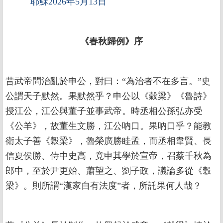
耶穌2026年5月13日
《春秋歸例》序
昔武帝問治亂於申公，對曰：“為治者不在多言。”史
公謂天子默然。果默然乎？申公以《穀梁》《魯詩》
授江公，江公與董子並事武帝。時丞相公孫弘亦受
《公羊》，故董生文勝，江公吶口。果吶口乎？能教
衛太子善《穀梁》，魯榮廣勝眭孟，而丞相韋賢、長
信夏侯勝、侍中史高，竟申其學於宣帝，召蔡千秋為
郎中，至於尹更始、蕭望之、劉子政，議論多從《穀
梁》。則所謂“漢家自有法度”者，所託果何人哉？