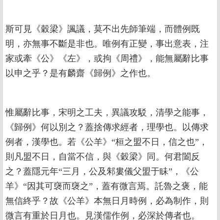
斯可見《穀梁》諷議，莫不出先師筆端，而體例既
明，亦無事不斷是非也。唯例有正變，事出意表，注
家或牽《公》《左》，或拘《周禮》，能無屬辭比事
以申之乎？是有麟齋《歸例》之作也。
惟屬辭比事，宋明之工夫，異議攻駁，清學之能事，
《歸例》何以別之？蓋捨傳求經者，理學也。以傳求
例者，漢學也。若《公羊》“桓之盟不日，信之也”，
則凡盟不日，自當不信，與《穀梁》同。何君闔反
之？蓋隱元年“三月，公及邾婁儀父盟于眛”，《公
羊》“因其可襃而襃之”，蓋有微言焉。託魯之褒，能
無信終乎？故《公羊》本無日月時例，必為制作，則
微言有重於日月也。見漢儒作例，必深於傳者也。