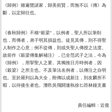
《歸例》雖遍覽諸家，歸美前賢，而無不以《傳》為
斷，以定歸往也。
《春秋歸例》不稱“穀梁”，以例者，聖人所以筆削
也，而傳者，弟子明其損益也。徒見其傳，則不得聖
人制作之心意；例不從傳，則或失聖人傳授之法度。
故前作《穀梁傳集解補注》，已全范武子之法，今為
《歸例》，用挈聖人之要。其獨推日月時例者，因
《穀梁》之所主也。不及筆法名例者，以傳注之自明
也。至於羅列以為大全，附傳以成新注，則友麟所不
暇，以待後生者也。濼邑吳飛閼逢執徐匕匝林鐘支書
責任編輯：近復