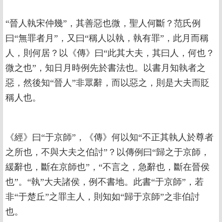
“晉人執宋仲幾”，其善惡也微，聖人何斷？范氏例
曰“無罪者月”，又曰“稱人以執，執有罪”，此月而稱
人，則何居？以《傳》曰“此其大夫，其曰人，何也？
微之也”，知日月時例先於書法也。以書月知執者之
惡，然後知“晉人”非眾辭，而以惡之，則是大夫而貶
稱人也。
《經》曰“于京師”，《傳》何以知“不正其執人於尊者
之所也，不與大夫之伯討”？以傳例曰“歸之于京師，
緩辭也，斷在京師也”，“不言之，急辭也，斷在晉侯
也”。“執”大夫諸侯，例不書地。此書“于京師”，若
非“于楚丘”之罪主人，則知如“歸于京師”之非伯討
也。