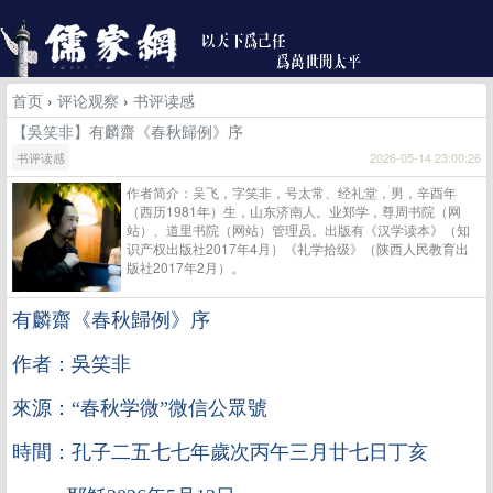
首页
›
评论观察
›
书评读感
【吳笑非】有麟齋《春秋歸例》序
书评读感
2026-05-14 23:00:26
作者简介：吴飞，字笑非，号太常、经礼堂，男，辛酉年
（西历1981年）生，山东济南人。业郑学，尊周书院（网
站）、道里书院（网站）管理员。出版有《汉学读本》（知
识产权出版社2017年4月）《礼学拾级》（陕西人民教育出
版社2017年2月）。
有麟齋《春秋歸例》序
作者：吳笑非
來源：“春秋学微”微信公眾號
時間：孔子二五七七年歲次丙午三月廿七日丁亥