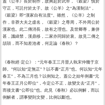
蓋《公羊》長於制作，故興起於武帝，《穀梁》慎於
守正，可託付於太子。故《公羊》之“為漢制法”，
《穀梁》即“漢家自有法度”。雖然，《公羊》之制
作，非莽大夫之虛名，《穀梁》之尊周，不外周公於
漢家也。此二傳消長，故有之理也。及世卿專，兼併
甚，讖緯禁，漢鼎移，二家亦同歸於衰。故見二傳之
頡頏，而不知差池者，何足論《春秋》？
《春秋經·定公》：“元年春王三月晉人執宋仲幾于京
師。”何以知“定無正”？以不書“正月”也。何以知“元年
春王”，不為三月也？以例知之。蓋公之始年例書“元
年春王正月公即位”，今定公不正，故變文去“正月”，
而後文書“公即位”也。此見《春秋》必以例解，而以
例解者，謂事變則文變，比例以斷也。