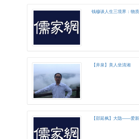
钱穆谈人生三境界：物
【井泉】美人坐清湘
【邵延枫】大隐——爱新