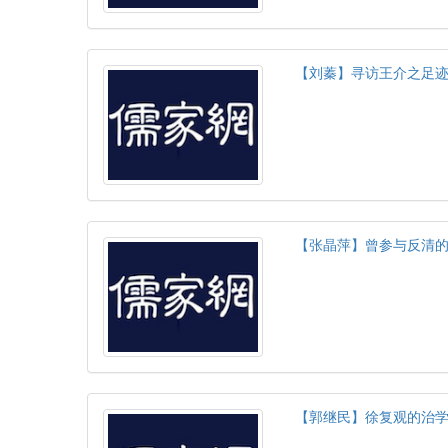
【刘蓁】寻访王介之足
【张晶萍】曾参与反清的
【郭继民】徐复观的治学