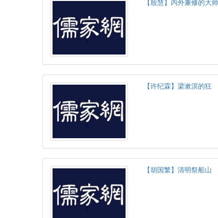
【殷慧】内外兼修的大师
【许纪霖】梁漱溟的狂
【胡国繁】清明祭船山