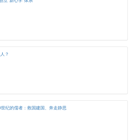
创立“新心学”体系
么人？
0世纪的儒者：救国建国、奔走静思