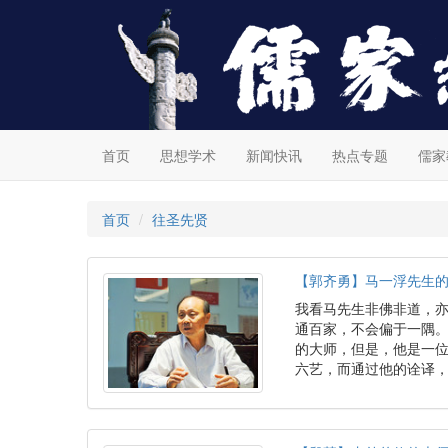
首页
思想学术
新闻快讯
热点专题
儒家
首页
往圣先贤
【郭齐勇】马一浮先生
我看马先生非佛非道，
通百家，不会偏于一隅
的大师，但是，他是一
六艺，而通过他的诠译，