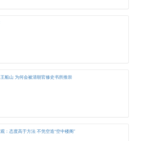
迹
王船山 为何会被清朝官修史书所推崇
观：态度高于方法 不凭空造“空中楼阁”