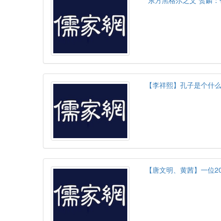
“东方黑格尔之父”贺麟：
【李祥熙】孔子是个什
【唐文明、黄茜】一位2