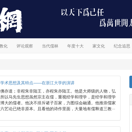
教化
评论观察
当代儒林
年度十大
家文化
纪念追思
的学术思想及其特点——在浙江大学的演讲
亦佛亦道；非程朱非陆王，亦程朱亦陆王。他是大师级的人物，弘
。所以马先生思想虽然宗主在儒，重视经学和理学，是经学和理学
位博大的儒者。他决不排斥诸子百家，力图综会融通。他推崇儒家
六艺论已绝非原本。且看他的诗作里面，大量地有儒释道三教···