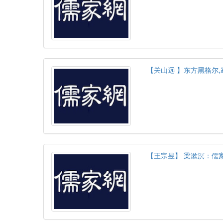
【关山远 】东方黑格尔
【王宗昱】 梁漱溟：儒