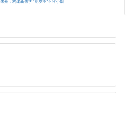
朱熹：构建新儒学 “朋友圈”不容小觑