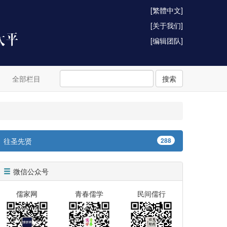
[繁體中文]
[关于我们]
[编辑团队]
全部栏目
搜索
往圣先贤
288
微信公众号
儒家网
青春儒学
民间儒行