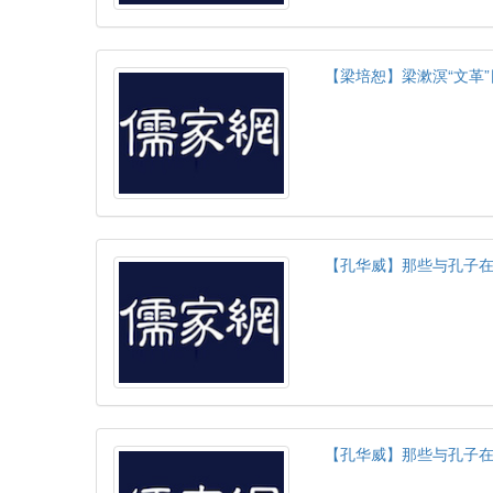
【梁培恕】梁漱溟“文革
【孔华威】那些与孔子
【孔华威】那些与孔子