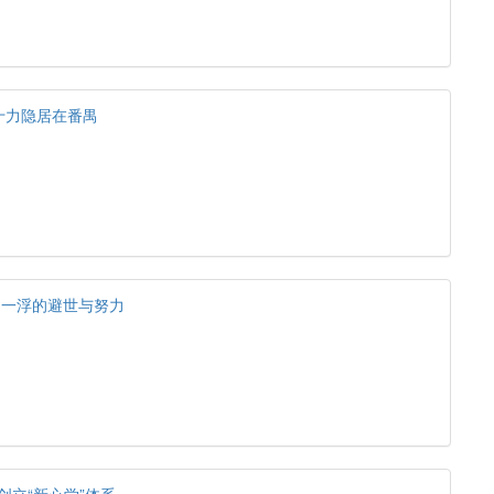
十力隐居在番禺
马一浮的避世与努力