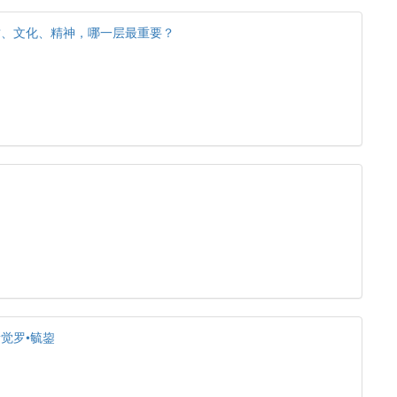
质、文化、精神，哪一层最重要？
觉罗•毓鋆