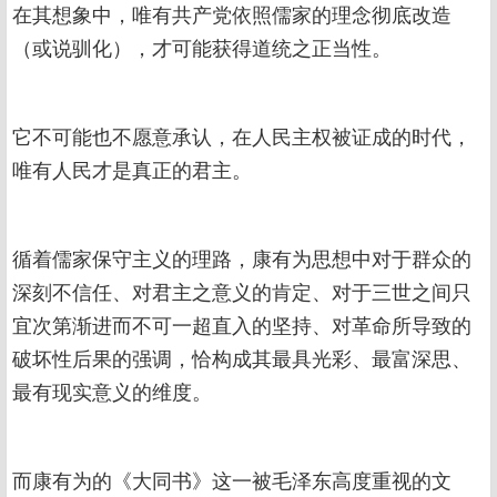
在其想象中，唯有共产党依照儒家的理念彻底改造
（或说驯化），才可能获得道统之正当性。
它不可能也不愿意承认，在人民主权被证成的时代，
唯有人民才是真正的君主。
循着儒家保守主义的理路，康有为思想中对于群众的
深刻不信任、对君主之意义的肯定、对于三世之间只
宜次第渐进而不可一超直入的坚持、对革命所导致的
破坏性后果的强调，恰构成其最具光彩、最富深思、
最有现实意义的维度。
而康有为的《大同书》这一被毛泽东高度重视的文