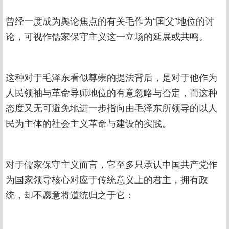
曾经一度成为舆论焦点的有关毛作为“国父”地位的讨
论，可视作儒家保守主义这一立场的延展或共鸣。
这种对于毛泽东看似尊崇的提法背后，是对于他作为
人民领袖与革命导师地位的有意忽略与否定，而这种
态度又无可避免地进一步指向由毛泽东所领导的以人
民为主体的社会主义革命与建设的实践。
对于儒家保守主义而言，它至多只承认中国共产党作
为国家领导核心对应于传统意义上的君主，拥有政
统，却不愿意将道统归之于它：