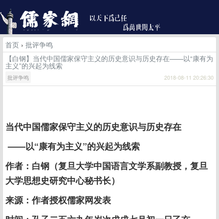
首页
›
批评争鸣
【白钢】当代中国儒家保守主义的历史意识与历史存在——以“康有为
主义”的兴起为线索
批评争鸣
2018-08-11 20:26:30
当代中国儒家保守主义的历史意识与历史存在
——以“康有为主义”的兴起为线索
作者：白钢（复旦大学中国语言文学系副教授，复旦
大学思想史研究中心秘书长）
来源：作者授权儒家网发表