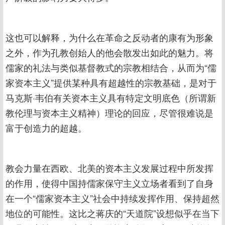
这也可以解释，为什么在革命之反动者的康有为形象
之外，作为孔教创始人的他会散发出如此的魅力。将
儒家的礼法与类似基督教式的宗教相结合，从而为“儒
家资本主义”提供某种具有超越性的宗教基础，是对于
马克斯·韦伯有关资本主义具有特定文明底色（所谓新
教伦理与资本主义精神）理论的回应，尽管很难说是
富于创造力的超越。
教会力量在西欧、北美的资本主义发展过程中所发挥
的作用，使得中国持儒家保守主义立场者看到了自身
在一个“儒家资本主义”社会中持续发挥作用、保持超然
地位的可能性。这比之蒋庆的“天道院”设想似乎在当下