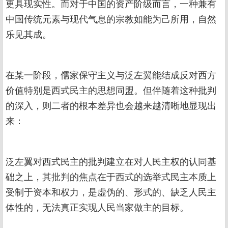
更具现实性。而对于中国的资产阶级而言，一种兼有
中国传统元素与现代气息的宗教如能为己所用，自然
乐见其成。
在某一阶段，儒家保守主义与泛左翼能结成反对西方
价值特别是西式民主的思想同盟。但伴随着这种批判
的深入，则二者的根本差异也会越来越清晰地显现出
来：
泛左翼对西式民主的批判建立在对人民主权的认同基
础之上，其批判的焦点在于西式的选举式民主本质上
受制于资本和权力，是虚伪的、形式的、缺乏人民主
体性的，无法真正实现人民当家做主的目标。