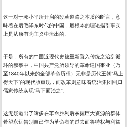
这一对于邓小平所开启的改革道路之本质的断言，意
味着在后毛泽东时代的中国，最根本的理论指引事实
上是从康有为主义中流出的。
于是，所有的中国近现代史被重新置入传统之治乱循
环的叙事中，中国共产党所领导的革命建国事业（乃
至1840年以来的全部革命历程）无非是历代王朝“马上
得天下”的现代版重现，而改革则意味着统治集团回归
儒家传统实现“马下而治之”。
这无疑道出了诸多在革命胜利后掌握巨大资源的群体
希望永远告别自己作为革命者的过去而将特权与利益