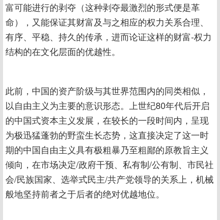
富可能进行的剥夺（这种剥夺最激烈的形式便是革
命），又能保证其财富及与之相应的权力关系合理、
有序、平稳、持久的传承，进而论证这样的财富-权力
结构的在文化层面的优越性。
此前，中国的资产阶级与其世界范围内的同类相似，
以自由主义为主要的意识形态。上世纪80年代后开启
的中国式资本主义发展，在较长的一段时间内，呈现
为极迅猛蓬勃的野蛮生长态势，这直接决定了这一时
期的中国自由主义具有极粗暴乃至粗鄙的原教旨主义
倾向，在市场决定/政府干预、私有制/公有制、市民社
会/民族国家、选举式民主/共产党领导的关系上，机械
般地坚持前者之于后者的绝对优越地位。