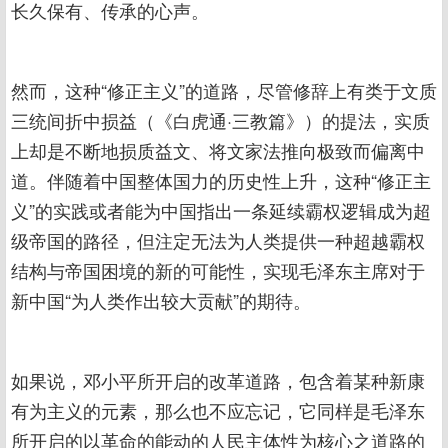
长久保有、传承的心声。
然而，这种“修正主义”的道路，尽管修辞上有类于文质
三统间折中损益（《白虎通·三教篇》）的提法，实质
上却是不断地损质益文、将文家法推向极致而偏离中
道。伴随着中国整体国力的历史性上升，这种“修正主
义”的实践或者能为中国指出一条延续霸权逻辑成为超
级帝国的路径，但注定无法为人类提供一种超越霸权
结构与帝国困境的新的可能性，实现毛泽东主席对于
新中国“为人类作出较大贡献”的期待。
如果说，邓小平所开启的改革道路，包含着某种新康
有为主义的元素，那么也不应忘记，它同样是毛泽东
所开启的以革命的能动的人民主体性为核心之道路的