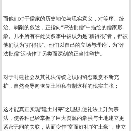
而他们对于儒家的历史地位与现实意义，对等序、统
治、剥削的叙述，正指向“评法批儒”中描绘的儒家形
象。几乎所有在此类叙事中被认为是“糟得很”者，都被
他们认为“好得很”。他们以自己的立场与理论，为“评
法批儒”运动作了另类而深刻的正当性辩护。
对于封建社会及其礼法传统之认同留恋激赏不断充
扩，自然会导向恢复土地私有制这样的现实主张：
这才能真正实现“建土封茅”之理想,使礼法上升为宗
法，使各种已经掌握了巨大资源的豪强与土地建立更
紧密无间的关联，从而变作“富而好礼”的“土豪”，建立