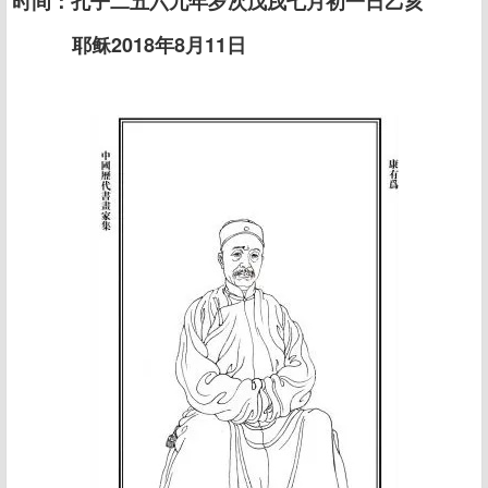
时间：孔子二五六九年岁次戊戌七月初一日乙亥
耶稣2018年8月11日