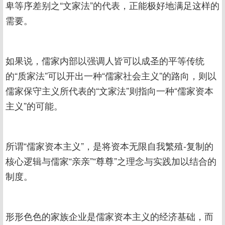
卑等序差别之“文家法”的代表，正能极好地满足这样的
需要。
如果说，儒家内部以强调人皆可以成圣的平等传统
的“质家法”可以开出一种“儒家社会主义”的路向，则以
儒家保守主义所代表的“文家法”则指向一种“儒家资本
主义”的可能。
所谓“儒家资本主义”，是将资本无限自我繁殖-复制的
核心逻辑与儒家“亲亲”“尊尊”之理念与实践加以结合的
制度。
形形色色的家族企业是儒家资本主义的经济基础，而