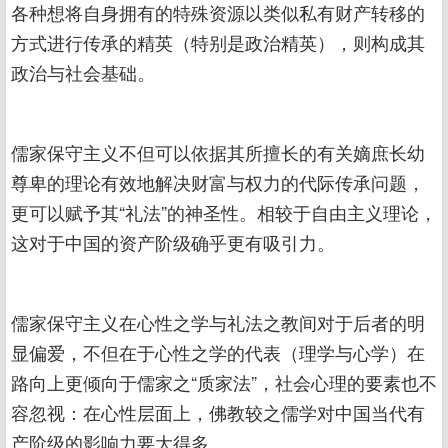
各种想将自身拥有的特殊资源以类似私有财产转移的
方式进行传承的精英（特别是政治精英），则构成其
政治与社会基础。
儒家保守主义不但可以依据其所擅长的有关嫡庶长幼
尊卑的理论有效地解决财富与权力的代际传承问题，
更可以赋予其“礼法”的神圣性。相较于自由主义理论，
这对于中国的资产阶级确乎更有吸引力。
儒家保守主义在心性之学与礼法之教间对于后者的明
显偏爱，不但在于心性之学的代表（理学与心学）在
路向上更倾向于儒家之“质家法”，社会心理的要素也不
容忽视：在心性层面上，佛教较之儒学对中国当代有
产阶级的影响力要大得多。