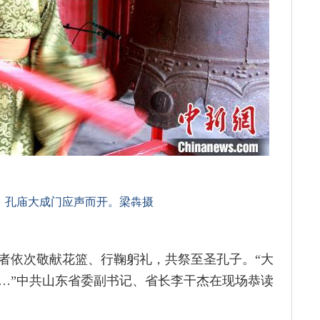
起，孔庙大成门应声而开。梁犇摄
者依次敬献花篮、行鞠躬礼，共祭至圣孔子。“大
…”中共山东省委副书记、省长李干杰在现场恭读