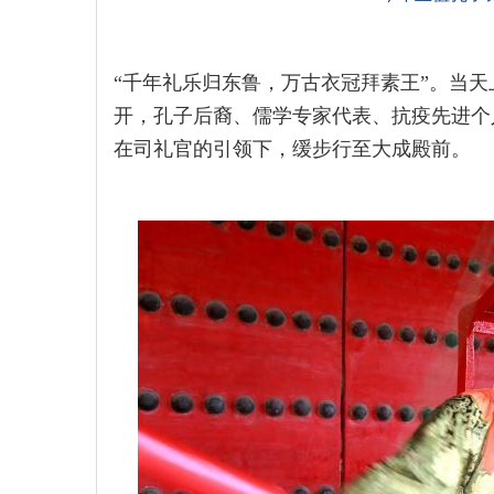
“千年礼乐归东鲁，万古衣冠拜素王”。当天
开，孔子后裔、儒学专家代表、抗疫先进个
在司礼官的引领下，缓步行至大成殿前。