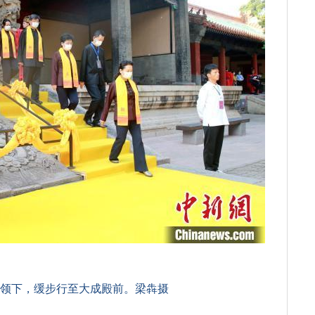
领下，缓步行至大成殿前。梁犇摄