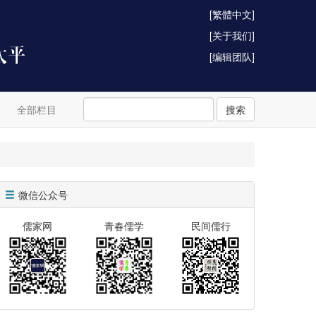
[繁體中文]
[关于我们]
[编辑团队]
全部栏目
搜索
微信公众号
儒家网
青春儒学
民间儒行