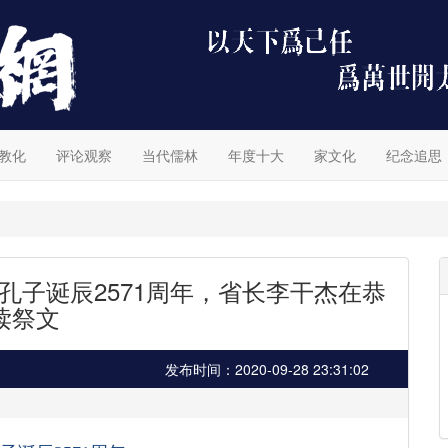
教化
评论观察
当代儒林
年度十大
家文化
纪念追思
念孔子诞辰2571周年，省长李干杰在恭
读祭文
发布时间：2020-09-28 23:31:02