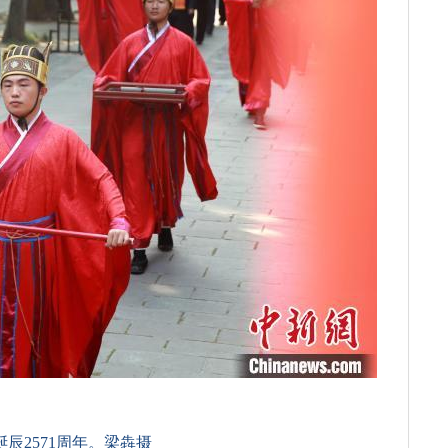
辰2571周年。梁犇摄