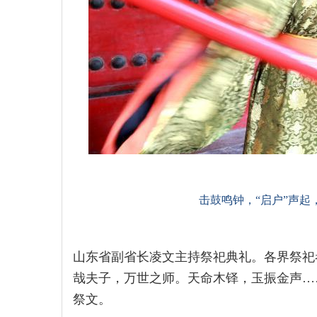
击鼓鸣钟，“启户”声
山东省副省长凌文主持祭祀典礼。各界祭祀
哉夫子，万世之师。天命木铎，玉振金声…
祭文。