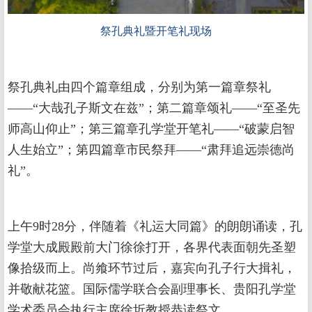
祭孔典礼暨开笔礼现场
祭孔典礼由四个篇章组成，分别为第一篇章祭礼
——“大哉孔子斯文在兹”；第二篇章颂礼——“至圣先
师高山仰止”；第三篇章孔学堂开笔礼——“破蒙启智
人生始立”；第四篇章市民祭拜——“肃拜追远崇德尚
礼”。
上午9时28分，伴随着《礼运大同篇》的朗朗诵读，孔
学堂大成殿殿前大门徐徐打开，各界代表面朝先圣塑
像拾级而上。尚飨环节过后，嘉宾向孔子行大揖礼，
并敬献花篮。国际儒学联合会副理事长、贵阳孔学堂
学术委员会执行主席徐圻教授恭读祭文。