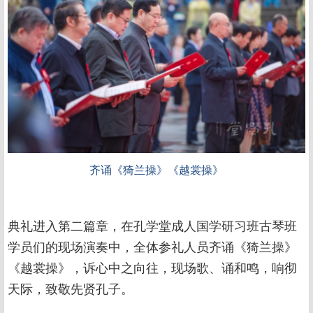
齐诵《猗兰操》《越裳操》
典礼进入第二篇章，在孔学堂成人国学研习班古琴班
学员们的现场演奏中，全体参礼人员齐诵《猗兰操》
《越裳操》，诉心中之向往，现场歌、诵和鸣，响彻
天际，致敬先贤孔子。