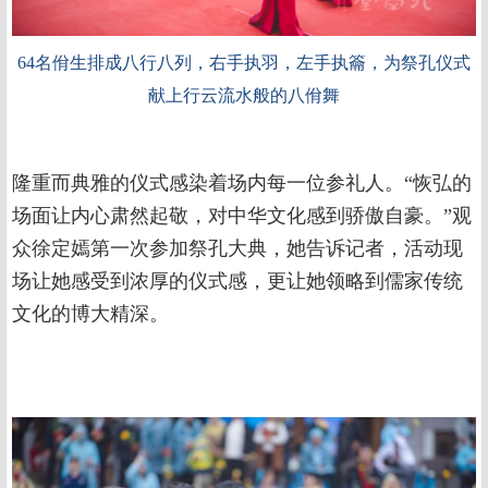
64名佾生排成八行八列，右手执羽，左手执籥，为祭孔仪式
献上行云流水般的八佾舞
隆重而典雅的仪式感染着场内每一位参礼人。“恢弘的
场面让内心肃然起敬，对中华文化感到骄傲自豪。”观
众徐定嫣第一次参加祭孔大典，她告诉记者，活动现
场让她感受到浓厚的仪式感，更让她领略到儒家传统
文化的博大精深。