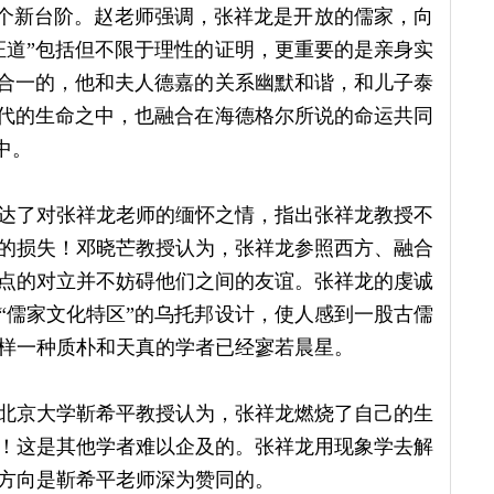
一个新台阶。赵老师强调，张祥龙是开放的儒家，向
证道”包括但不限于理性的证明，更重要的是亲身实
行合一的，他和夫人德嘉的关系幽默和谐，和儿子泰
后代的生命之中，也融合在海德格尔所说的命运共同
中。
达了对张祥龙老师的缅怀之情，指出张祥龙教授不
的损失！邓晓芒教授认为，张祥龙参照西方、融合
点的对立并不妨碍他们之间的友谊。张祥龙的虔诚
“儒家文化特区”的乌托邦设计，使人感到一股古儒
样一种质朴和天真的学者已经寥若晨星。
，北京大学靳希平教授认为，张祥龙燃烧了自己的生
！这是其他学者难以企及的。张祥龙用现象学去解
方向是靳希平老师深为赞同的。