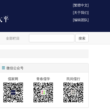
[繁體中文]
[关于我们]
[编辑团队]
全部栏目
搜索
微信公众号
儒家网
青春儒学
民间儒行