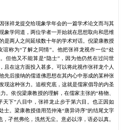
他因张祥龙提交给现象学年会的一篇学术论文而与其
为现象学同道，两位学者一开始就在思想取向和思维
的是两人之间延续数十年的学术对话。倪梁康教授
谊称为“了解之同情”。他把张祥龙视作一位“处
。但他又不能算是“隐士”，因为他仍然在过问世
，且在这方面投入甚多。可以将此视作张祥龙个人
他先后接纳的儒道佛思想在其内心中形成的某种张
发现这种张力。追根究底，这就是儒家倡导的内圣
力。依倪梁康教授的理解，在儒家主张的“格物、
平天下”八目中，张祥龙止步于第六目。也正因如
的处士。梁康教授借用范仲淹“唐异诗序”的结尾文字
也，孑然弗伦，洗然无尘。意必以淳，语必以真。