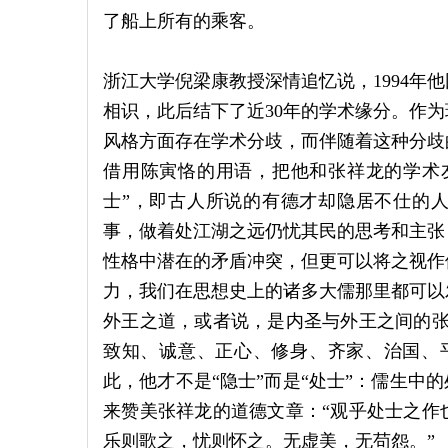
了船上所有的乘客。
浙江大学倪梁康教授深情追忆说，1994年
相识，此后结下了近30年的学术缘分。作
风格方面存在学术分歧，而伴随着这种分歧
借用陈寅恪的用语，把他和张祥龙的学术友
士”，即古人所说的有德才却隐居不仕的人
事，做着处江湖之远仍忧其民的思考和主张
性格中潜在的矛盾冲突，但更可以将之视作
力，我们在思想史上的诸多大儒那里都可以
外王之道，或者说，是内圣与外王之间的张
致知、诚意、正心、修身、齐家、治国、
此，他才不是“隐士”而是“处士”：儒生中
来赞美张祥龙的道德文章：“观乎处士之作
乐则歌之，忧则怀之。无虚美，无苟怨。”