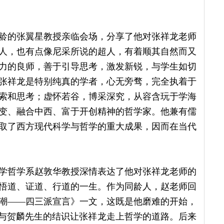
高龄的张翼星教授亲临会场，分享了他对张祥龙老师
人，也有点像尼采所说的超人，有着顺其自然而又
力的良师，善于引导思考，激发新锐，与学生如切
张祥龙是特别纯真的学者，心无旁骛，完全执着于
索和思考；虚怀若谷，博采深究，从容含玩于学海
变、融合中西、富于开创精神的哲学家。他兼有儒
取了西方现代科学与哲学的重大成果，因而在当代
学哲学系赵敦华教授深情表达了他对张祥龙老师的
悟道、证道、行道的一生。作为同龄人，赵老师回
潮——四三派宣言》一文，这既是他磨难的开始，
之与贺麟先生的结识让张祥龙走上哲学的道路。后来