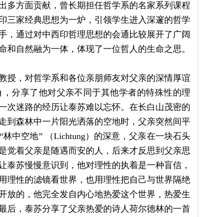
出多方面贡献，曾长期担任哲学系的名家系列课程
印三家经典思想为一炉，引领学生进入深邃的哲学
手，通过对中西印哲理思想的会通比较展开了广阔
命和自然融为一体，体现了一位哲人的生命之思。
教授，对哲学系和各位亲朋师友对父亲的深情厚谊
角，分享了他对父亲不同于其他学者的特殊性的理
，一次迷路的经历让泰苏难以忘怀。在长白山茂密的
走到森林中一片阳光洒落的空地时，父亲突然间平
中空地” （Lichtung）的深意，父亲在一块石头
是觉着父亲是随遇而安的人，后来才反思到父亲思
让泰苏慢慢意识到，他对理性的执着是一种盲信，
用理性的滤镜看世界，也用理性把自己与世界隔绝
开放的，他完全发自内心地热爱这个世界，热爱生
最后，泰苏分享了父亲热爱的诗人荷尔德林的一首