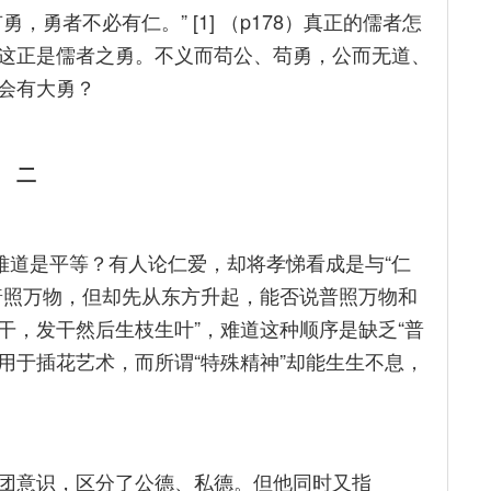
勇者不必有仁。” [1] （p178）真正的儒者怎
这正是儒者之勇。不义而苟公、苟勇，公而无道、
会有大勇？
二
难道是平等？有人论仁爱，却将孝悌看成是与“仁
普照万物，但却先从东方升起，能否说普照万物和
发干，发干然后生枝生叶”，难道这种顺序是缺乏“普
能用于插花艺术，而所谓“特殊精神”却能生生不息，
团意识，区分了公德、私德。但他同时又指