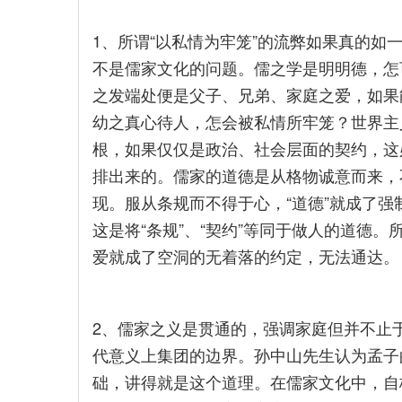
1、所谓“以私情为牢笼”的流弊如果真的如
不是儒家文化的问题。儒之学是明明德，怎
之发端处便是父子、兄弟、家庭之爱，如果
幼之真心待人，怎会被私情所牢笼？世界主
根，如果仅仅是政治、社会层面的契约，这
排出来的。儒家的道德是从格物诚意而来，
现。服从条规而不得于心，“道德”就成了
这是将“条规”、“契约”等同于做人的道德
爱就成了空洞的无着落的约定，无法通达。
2、儒家之义是贯通的，强调家庭但并不止
代意义上集团的边界。孙中山先生认为孟子
础，讲得就是这个道理。在儒家文化中，自