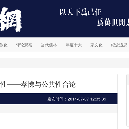
教化
评论观察
当代儒林
年度十大
家文化
纪念追思
性——孝悌与公共性合论
发布时间：2014-07-07 12:35:39