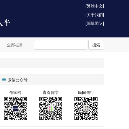
[繁體中文]
[关于我们]
[编辑团队]
全部栏目
搜索
微信公众号
儒家网
青春儒学
民间儒行