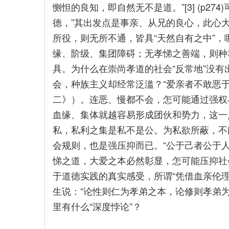
恻怛的良知，即自然无不是道。”[3] (p2
德，”其出发点是事亲、从兄的良心，此心
所役，则无所不通，皆具“天然自有之中”
缘、阶级、集团障碍；无孝悌之善端，则种
具。为什么在崇尚孝道的社会“反常地”没有
会，种族主义却经常泛滥？“爱亲者不敢恶于
二》）。连恶、慢都不会，怎可能通过强权
血缘、集体就越容易形成团伙和势力，这一
私，私利之集是私不是公。为私欲所蔽，不
会规则，也是强压抑而已。“公于己者公于
悌之道，大爱之本必然彰显，怎可能压抑社会公德
于道德实践的真实感受，所谓“凭借血亲伦
生说：“论性则仁为孝弟之本，论修则孝弟
里有什么“深度悖论”？