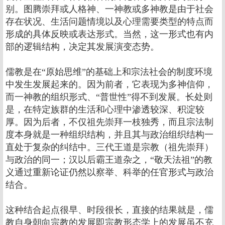
别。图腾崇拜或人格神、一神教或多神教是由于社会
存在状况、生活问题情境以及心理需要类型的特点而
形成的具体反映或表达形式。当然，这一形式也有内
部的逻辑结构，决定其发展演变态势。
儒教是在“原始思维”的基础上和宗法社会的制度环境
中发生发展起来的。因为前者，它表现为多神信仰，
而一神教的组织形式、“普世性”得不到发展。长处则
是，在特定族群的生活和心理中渗透较深、积淀较
厚。因为后者，不仅祖先崇拜一枝独秀，而且宗法制
度本身就是一种组织结构，并且其与政治组织结构一
直处于复杂的纠结中。三代王道是宗教（祖先崇拜）
与政治的同一；汉以后霸王道杂之，“敬天法祖”的教
义通过重新论证仍然以察举、科举的任官形式与政治
结合。
这种结合起点很早、时段很长，直接的结果就是，儒
教自身朝向宗教的发展即宗教形态学上的发展虽不充