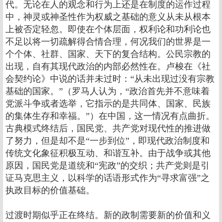
代。无论在人的观念和行为上还是在制度的运作过程
中，神灵或神圣性作为权威之基础的意义从未从根本
上被否定轻忽。即使在个体层面，权利论和功利论也
不足以将一切疏解得合情合理，何况我们的世界是一
个个体、社群、国家、天下的复合结构。公民宗教的
出现，自有其现代政治的内部必然性在。卢梭在《社
会契约论》中说的话并未过时：“从未出现过没有宗教
基础的国家。”（罗马人认为，“政治首先并不意味着
党派斗争或者选举，它指示的是共同体、国家、民族
的集体生存和幸福。”）在中国，这一情况有点曲折。
古典模式终结后，国民党、共产党对现代性的推进做
了努力，但是却不是“一步到位”，即现代政治制度和
传统文化象征积极互动、和谐互补。由于战争或其他
原因，国民党是道统和“宪政”的交织；共产党则是引
证马克思主义，以科学的话语形式作为“寻求富强”之
执政目标的价值基础。
过渡时期似乎正在终结。新的政制需要新的价值和义