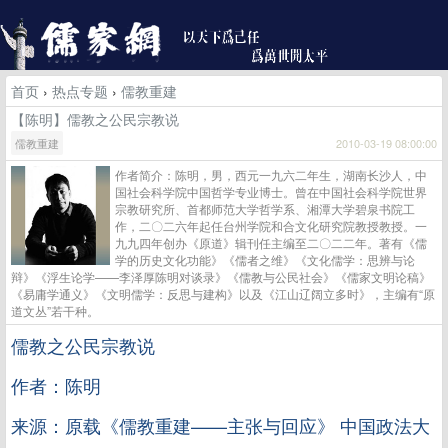
首页
›
热点专题
›
儒教重建
【陈明】儒教之公民宗教说
儒教重建
2010-03-19 08:00:00
作者简介：陈明，男，西元一九六二年生，湖南长沙人，中
国社会科学院中国哲学专业博士。曾在中国社会科学院世界
宗教研究所、首都师范大学哲学系、湘潭大学碧泉书院工
作，二〇二六年起任台州学院和合文化研究院教授教授。一
九九四年创办《原道》辑刊任主编至二〇二二年。著有《儒
学的历史文化功能》《儒者之维》《文化儒学：思辨与论
辩》《浮生论学——李泽厚陈明对谈录》《儒教与公民社会》《儒家文明论稿》
《易庸学通义》《文明儒学：反思与建构》以及《江山辽阔立多时》，主编有“原
道文丛”若干种。
儒教之公民宗教说
作者：陈明
来源：原载《儒教重建——主张与回应》 中国政法大