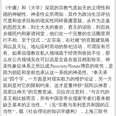
《中庸》和《大学》深层的宗教气质如天的义理性和
德的神秘性、神圣性众所周知，其作为政治生活评估
尺度和追求目标的现实性同样毋庸置疑。从作为圭臬
的思想文本，到士大夫的奏折、君主的诏告，到百姓
乡规民约和家谱祠堂，他们在一个完整的生活圈里周
行不殆。至于仪式，“左宗庙，右社稷”的宫殿建筑格
局以及天坛、地坛应时而动的祭祀活动，可谓应有尽
有。如果说儒教在私人领域疏于经营而收拾不住，那
么在公共领域实在可以说是念兹在兹且精彩纷呈。神
圣性象征体系之所以成为society与state博弈的依凭，是
因为朝廷和皇权也承认这一系统的神圣性。“奉天承
运”四个字，一方面是对现实权力的维护论证，另一方
面则是对它的限制约束。这才是董仲舒“屈民以伸君，
屈君以伸天”的完整意涵。贝拉亦注意到，“与古代的
圣王相比较而言，所有中国皇帝在儒家学者们看来都
缺乏基本的正当性。”（见“宗教与美利坚共和国的正
当性”，载《社会理论的知识学建构》，上海三联书