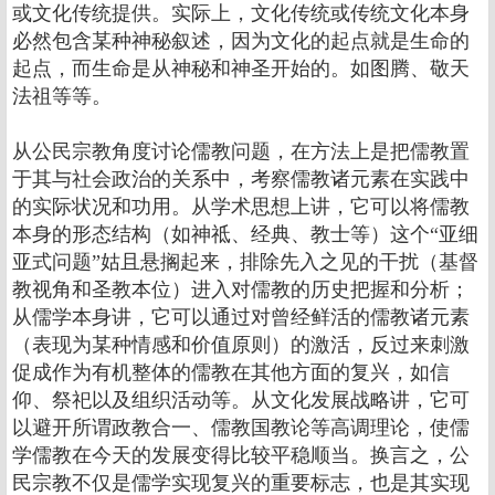
或文化传统提供。实际上，文化传统或传统文化本身
必然包含某种神秘叙述，因为文化的起点就是生命的
起点，而生命是从神秘和神圣开始的。如图腾、敬天
法祖等等。
从公民宗教角度讨论儒教问题，在方法上是把儒教置
于其与社会政治的关系中，考察儒教诸元素在实践中
的实际状况和功用。从学术思想上讲，它可以将儒教
本身的形态结构（如神祗、经典、教士等）这个“亚细
亚式问题”姑且悬搁起来，排除先入之见的干扰（基督
教视角和圣教本位）进入对儒教的历史把握和分析；
从儒学本身讲，它可以通过对曾经鲜活的儒教诸元素
（表现为某种情感和价值原则）的激活，反过来刺激
促成作为有机整体的儒教在其他方面的复兴，如信
仰、祭祀以及组织活动等。从文化发展战略讲，它可
以避开所谓政教合一、儒教国教论等高调理论，使儒
学儒教在今天的发展变得比较平稳顺当。换言之，公
民宗教不仅是儒学实现复兴的重要标志，也是其实现