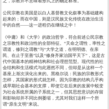
之，宗教并不意味着形式上的确定标准。
公民宗教在美国是以白人基督教文化叙事为基础建构
起来的；而在中国，则是汉民族文化传统在政治生活
中的自然――这一进程仍在继续之中！
《中庸》和《大学》的政治哲学，符合前述公民宗教
之宗教性和政治性的全部特征。“天命之谓性，率性之
谓道，修到之谓教”与“大学之道，在明明德、在亲
民、在止于至善”以及“修身齐家治国平天下”，这是古
代中国基本的精神结构和社会理想范型。现代性的社
会结构和生活模式与此迥然不同，但却是从这样一个
基座上渐次演化出来的。黑格尔说：民族的宗教形式
怎样，其国家的形式就怎样。因为宗教的结构几乎构
成早期社会基本的支撑，即使它在后来的发展中蜕变
为社会系统所属的子系统之一，但其思想意识的存留
和影响却并不同比例萎缩，尤其对我们这样一个所
谓“原生文明”来说。