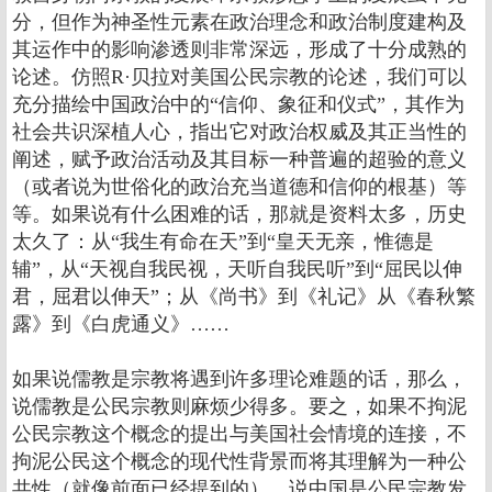
分，但作为神圣性元素在政治理念和政治制度建构及
其运作中的影响渗透则非常深远，形成了十分成熟的
论述。仿照R·贝拉对美国公民宗教的论述，我们可以
充分描绘中国政治中的“信仰、象征和仪式”，其作为
社会共识深植人心，指出它对政治权威及其正当性的
阐述，赋予政治活动及其目标一种普遍的超验的意义
（或者说为世俗化的政治充当道德和信仰的根基）等
等。如果说有什么困难的话，那就是资料太多，历史
太久了：从“我生有命在天”到“皇天无亲，惟德是
辅”，从“天视自我民视，天听自我民听”到“屈民以伸
君，屈君以伸天”；从《尚书》到《礼记》从《春秋繁
露》到《白虎通义》……
如果说儒教是宗教将遇到许多理论难题的话，那么，
说儒教是公民宗教则麻烦少得多。要之，如果不拘泥
公民宗教这个概念的提出与美国社会情境的连接，不
拘泥公民这个概念的现代性背景而将其理解为一种公
共性（就像前面已经提到的），说中国是公民宗教发