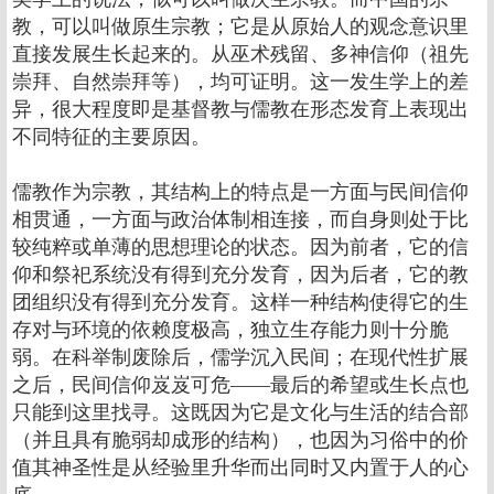
教，可以叫做原生宗教；它是从原始人的观念意识里
直接发展生长起来的。从巫术残留、多神信仰（祖先
崇拜、自然崇拜等），均可证明。这一发生学上的差
异，很大程度即是基督教与儒教在形态发育上表现出
不同特征的主要原因。
儒教作为宗教，其结构上的特点是一方面与民间信仰
相贯通，一方面与政治体制相连接，而自身则处于比
较纯粹或单薄的思想理论的状态。因为前者，它的信
仰和祭祀系统没有得到充分发育，因为后者，它的教
团组织没有得到充分发育。这样一种结构使得它的生
存对与环境的依赖度极高，独立生存能力则十分脆
弱。在科举制废除后，儒学沉入民间；在现代性扩展
之后，民间信仰岌岌可危――最后的希望或生长点也
只能到这里找寻。这既因为它是文化与生活的结合部
（并且具有脆弱却成形的结构），也因为习俗中的价
值其神圣性是从经验里升华而出同时又内置于人的心