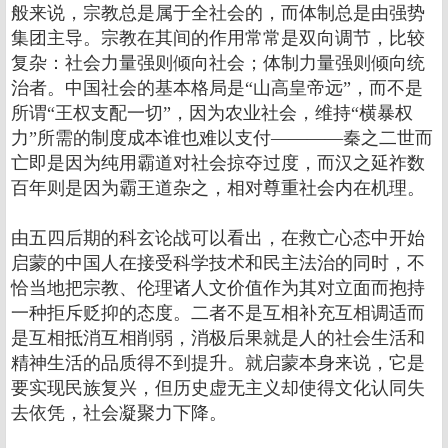
般来说，宗教总是属于全社会的，而体制总是由强势
集团主导。宗教在其间的作用常常是双向调节，比较
复杂：社会力量强则倾向社会；体制力量强则倾向统
治者。中国社会的基本格局是“山高皇帝远”，而不是
所谓“王权支配一切”，因为农业社会，维持“横暴权
力”所需的制度成本谁也难以支付――――秦之二世而
亡即是因为纯用霸道对社会掠夺过度，而汉之延祚数
百年则是因为霸王道杂之，相对尊重社会内在机理。
由五四后期的科玄论战可以看出，在救亡心态中开始
启蒙的中国人在接受科学技术和民主法治的同时，不
恰当地把宗教、伦理诸人文价值作为其对立面而抱持
一种拒斥贬抑的态度。二者不是互相补充互相调适而
是互相抵消互相削弱，消极后果就是人的社会生活和
精神生活的品质得不到提升。就启蒙本身来说，它是
要实现民族复兴，但历史虚无主义却使得文化认同失
去依凭，社会凝聚力下降。