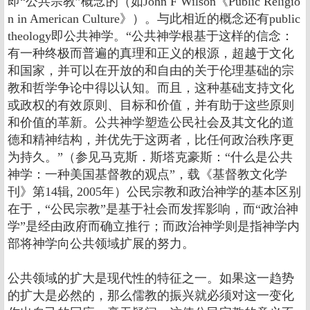
即“公共宗教”概念的（如John F Wilson《Public Religio
n in American Culture》）。与此相近的概念还有public
theology即公共神学。“公共神学根基于这样的信念：
有一种终极而普遍的真理和正义的根源，超越于文化
和国家，并可以在开放的和自由的关于伦理基础的宗
教和哲学争论中得以认知。而且，这种基础支持文化
或政权的有效原则、目标和价值，并有助于这些原则
和价值的革新。公共神学塑造公民社会及其文化的道
德和精神结构，并优先于这两者，比任何政治秩序更
为持久。”（参见马克斯．斯塔克豪斯：“什么是公共
神学：一种美国基督教的观点”，载《基督教文化学
刊》第14辑, 2005年）公民宗教和政治神学的基本区别
在于，“公民宗教”是基于社会而发挥影响，而“政治神
学”是经由政府而确立推行；而政治神学则是指神学内
部将神学向公共领域扩展的努力。
公共领域的扩大是现代性的特征之一。如果这一趋势
的扩大是必然的，那么儒教的振兴就必须对这一变化