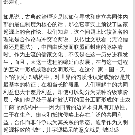
部差别。
如果说，古典政治理论是以如何寻求和建立共同体内
部的最佳制度为核心的话，那么它事实上预设了国家
起源上的合作论。我们知道，这个问题上比较著名的
理论是合作论与冲突论两说。从传世文献看（无论儒
道还是墨法），中国由氏族而联盟而封建的脉络清
晰。作为主流的儒家文化，不仅是在这一历史进程发
生，而且，因这一进程的绵延而发展，在与这一进程
的互动中形成成熟的文明形态。在这个“家－国－天
下”的同心圆结构中，对世界的匀质性认定或预设是其
最基本的特征；在相当长阶段里，人们理解中的共同
利益也大于差异利益。即使可以划分为某种阶级或阶
层，他们也是处于某种被认可的因分工而形成的“士农
工商”的结构中――因为四者的边界本身具有开放性。
由于在生产、御灾和抵抗侵略上存在广泛的共同利
益，合作而非斗争成为其关系的常态。通常作为文明
起源标致的“城”，其字源揭示的意义就是“城以盛