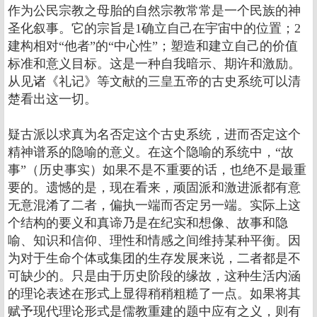
作为公民宗教之母胎的自然宗教常常是一个民族的神
圣化叙事。它的宗旨是1确立自己在宇宙中的位置；2
建构相对“他者”的“中心性”；塑造和建立自己的价值
标准和意义目标。这是一种自我暗示、期许和激励。
从见诸《礼记》等文献的三皇五帝的古史系统可以清
楚看出这一切。
疑古派以求真为名否定这个古史系统，进而否定这个
精神谱系的隐喻的意义。在这个隐喻的系统中，“故
事”（历史事实）如果不是不重要的话，也绝不是最重
要的。遗憾的是，现在看来，顽固派和激进派都有意
无意混淆了二者，偏执一端而否定另一端。实际上这
个结构的要义和真谛乃是在纪实和想像、故事和隐
喻、知识和信仰、理性和情感之间维持某种平衡。因
为对于生命个体或集团的生存发展来说，二者都是不
可缺少的。只是由于历史阶段的缘故，这种生活内涵
的理论表述在形式上显得稍稍粗糙了一点。如果将其
赋予现代理论形式是儒教重建的题中应有之义，则有