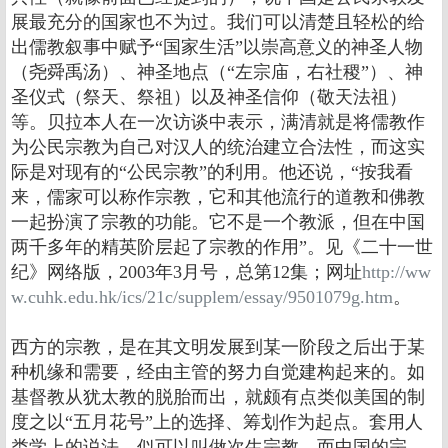
展最充分的国家也不为过。我们可以清楚且轻松的给
出儒教叙事中赋予“国家生活”以崇高意义的神圣人物
（尧舜禹汤）、神圣地点（“左宗庙，右社稷”）、神
圣仪式（祭天、祭祖）以及神圣信仰（敬天法祖）
等。贝拉本人在一次访谈中表示，满清就是将儒教作
为公民宗教为自己对汉人的统治建立合法性，而这实
际是对现有的“公民宗教”的利用。他还说，“按我看
来，儒家可以称作宗教，它和其他流行的道教和佛教
一起扮演了宗教的功能。它不是一个教派，但在中国
两千多年的精英阶层起了宗教的作用”。见《二十一世
纪》网络版，2003年3月号，总第12集；网址
http://ww
w.cuhk.edu.hk/ics/21c/supplem/essay/9501079g.htm
。
西方的宗教，是在其文明发展到某一阶段之后出于某
种机缘和需要，经由主管的努力自觉建构起来的。如
基督教从犹太教的脱胎而出，就颇有点类似美国的制
度之以“五月花号”上的选择、筹划作为起点。套用人
类学上的说法，似可以叫做次生宗教。而中国的宗