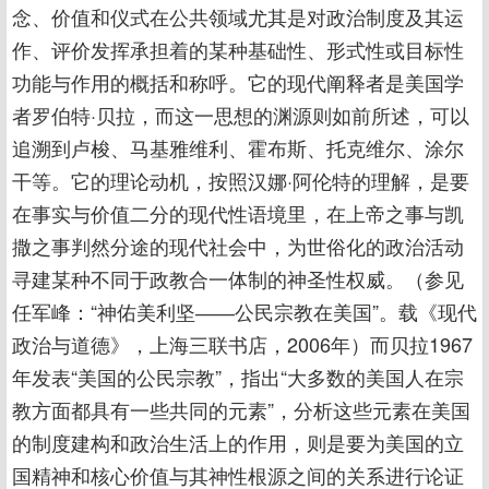
念、价值和仪式在公共领域尤其是对政治制度及其运
作、评价发挥承担着的某种基础性、形式性或目标性
功能与作用的概括和称呼。它的现代阐释者是美国学
者罗伯特·贝拉，而这一思想的渊源则如前所述，可以
追溯到卢梭、马基雅维利、霍布斯、托克维尔、涂尔
干等。它的理论动机，按照汉娜·阿伦特的理解，是要
在事实与价值二分的现代性语境里，在上帝之事与凯
撒之事判然分途的现代社会中，为世俗化的政治活动
寻建某种不同于政教合一体制的神圣性权威。（参见
任军峰：“神佑美利坚――公民宗教在美国”。载《现代
政治与道德》，上海三联书店，2006年）而贝拉1967
年发表“美国的公民宗教”，指出“大多数的美国人在宗
教方面都具有一些共同的元素”，分析这些元素在美国
的制度建构和政治生活上的作用，则是要为美国的立
国精神和核心价值与其神性根源之间的关系进行论证