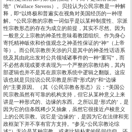
地”（Wallace Stevens）。贝拉认为公民宗教是一种解
释，即“以终极和普遍实在视角对美国经历的一种理
解。”公民宗教的宗教一词似乎是以某种制度性、宗派
性宗教形态的存在为成立的前提，其实不尽然。因为
一般意义上宗教的神圣性意味着教团组织、作为身心
寄托精神皈依和价值观念之神圣性保证的“神”（上帝
等）。而公民宗教所关涉的只是其中的神圣性话语系
统及其由此出发对公共领域诸事件的一种“重写”，而
不必然表现或要求表现为一个严整的宗教结构，其内
部逻辑也并不是其在原宗教系统中逻辑之翻版。这应
该也就是贝拉说公民宗教是所谓“形式的”和“边缘
的”主要原因。（其《公民宗教各形态》云：“美国公
民宗教虽然有可靠的机构支持，但它从某种意义上来
讲是一种形式的、边缘的东西。之所以是‘形式的’，是
因为它的信条既稀少又抽象，虽然它很接近卢梭意义
上的公民宗教。说它是‘边缘的’，是因为它在法律和宪
政框架下并不享有官方支持。”参见“公民宗教论综
述”）无论是某种宗教，或者比较朴素的民间信仰，还