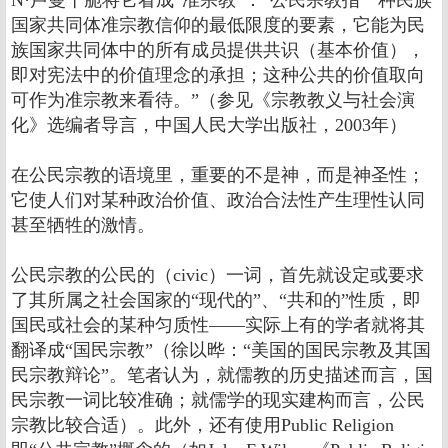
N·卢曼干脆将它看成“准宗教”：“公民宗教指一种民族
国家共同体准宗教信仰的最低限度的要素，它能为民
族国家共同体中的所有成员提供共识（基本价值），
即对宪法中的价值理念的承担；这种公共的价值取向
可作为准宗教来看待。”（参见《宗教教义与社会演
化》选编者导言，中国人民大学出版社，2003年）
在公民宗教的语境里，重要的不是神，而是神圣性；
它使人们对某种政治价值、政治合法性产生理性认同
甚至牺牲的激情。
公民宗教的公民的（civic）一词，首先就设定或要求
了其所属之社会国家的“现代的”、“共和的”性质，即
国民或社会的某种匀质性――实际上有的学者就将其
翻译成“国民宗教”（徐以晔：“美国的国民宗教及其国
民宗教辩论”。笔者认为，就儒教的历史描述而言，国
民宗教一词比较准确；就儒学的现实建构而言，公民
宗教比较合适）。此外，还有使用Public Religion