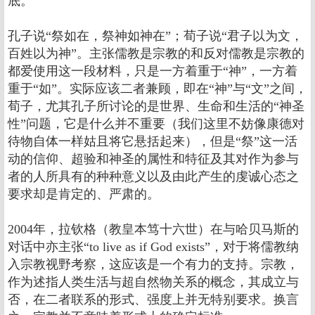
底。
孔子说“祭如在，祭神如神在”；荀子说“君子以为文，
百姓以为神”。主张儒教是宗教的和反对儒教是宗教的
都爱使用这一段材料，只是一方着重于“神”，一方着
重于“如”。实际应该二者兼顾，即在“神”与“文”之间，
荀子，尤其孔子所讨论的是世界、生命和生活的“神圣
性”问题，它是什么并不重要（我们这里不妨像康德对
待物自体一样姑且将它悬括起来），但是“祭”这一活
动的信仰、超验和神圣的属性和特征及其对作为参与
者的人所具有的种种意义以及由此产生的虔诚心态之
要求却是肯定的、严肃的。
2004年，拉钦格（教皇本笃十六世）在与哈贝马斯的
对话中亦主张“to live as if God exists”，对于将儒教纳
入宗教视野考察，这应该是一个有力的支持。宗教，
作为述指人类生活与超自然物关系的概念，其成立与
否，在二者联系的形式、强度上并无特别要求。换言