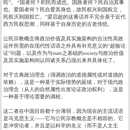
民”。 “国者何？积民而成也。国政者何？民自治其事
也。爱国者何？民自爱其身也，故民权兴则国权立，
民权灭则国权亡。”梁启超的这番话并不完全基于近代
西方民权思潮，同样基于自身历史的古老传统。
公民宗教概念将政治价值及其实施架构的合法性高效
运作所需的在现代性话语之外具有补充意义的“超验论
证”问题，以及作为与state之基础的society与政治价值
及其实施架构间认同诸关系凸现出来并具体化了。
对于古典政治理念（强调政治的道德属性或对道德的
依赖），这是一种基于实际情势的延续，对于现代政
治理念（从人的自然属性出发论证政治权利），这是
一种基于理论需要的调校。
这二者在中国目前都十分薄弱，因为现在的主流话语
是马克思主义――它与公民宗教概念是不相容的。它
是冲突论者，并且是以科学的名义（而不是人文主