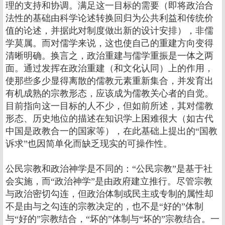
理的支持和协调。满足这一目标的需要（即将政治合
法性的基础由科学论述转换回归为公共利益和传统价
值的论述，并据此对制度做出新的设计安排），非儒
学莫属。而对儒学来说，这也使自己的重建方向变得
清晰明确。换言之，政治重建与儒学重振是一体之两
面。通过发挥在政治重建（和文化认同）上的作用，
使那些多少显得离散的儒教元素重新集合，并发育出
有机成熟的宗教形态，应该成为儒教关心者的自觉。
目前指向这一目标的人不少，但如前所述，其对儒教
形态、历史地位的描述在知识学上困难很大（如古代
中国是政教合一的国家等），在此基础上提出的“国教
诉求”也因简单化而缺乏现实的可操作性。
公民宗教和政治神学是不同的：“公民宗教”是基于社
会实施，而“政治神学”是由政府建立推行。尽管宗教
与政治密切勾连，但政治体制或民主或专制的属性却
不是由与之勾连的宗教决定的，也不是“好的”体制
与“好的”宗教结合，“坏的”体制与“坏的”宗教结合。一