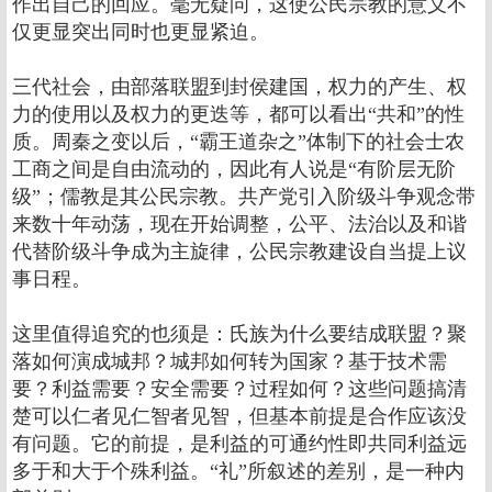
作出自己的回应。毫无疑问，这使公民宗教的意义不
仅更显突出同时也更显紧迫。
三代社会，由部落联盟到封侯建国，权力的产生、权
力的使用以及权力的更迭等，都可以看出“共和”的性
质。周秦之变以后，“霸王道杂之”体制下的社会士农
工商之间是自由流动的，因此有人说是“有阶层无阶
级”；儒教是其公民宗教。共产党引入阶级斗争观念带
来数十年动荡，现在开始调整，公平、法治以及和谐
代替阶级斗争成为主旋律，公民宗教建设自当提上议
事日程。
这里值得追究的也须是：氏族为什么要结成联盟？聚
落如何演成城邦？城邦如何转为国家？基于技术需
要？利益需要？安全需要？过程如何？这些问题搞清
楚可以仁者见仁智者见智，但基本前提是合作应该没
有问题。它的前提，是利益的可通约性即共同利益远
多于和大于个殊利益。“礼”所叙述的差别，是一种内