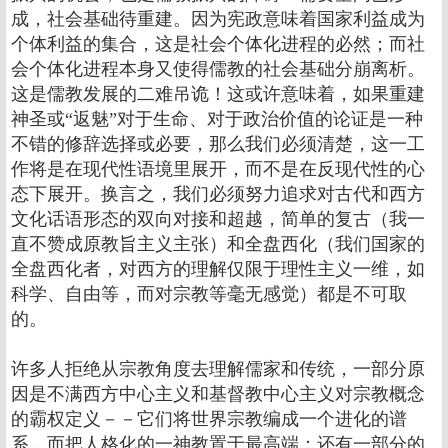
成，社会基础待重建。因为宪政意味着国家利益成为
个体利益的集合，这是社会个体化进程的必然；而社
会个体化进程本身又使得儒教的社会基础分崩离析。
这是儒教发展的二难吊诡！这或许意味着，如果重建
神圣或“返魅”对于生命、对于政治价值的论证是一种
不错的修辞选择或必要，那么我们必须清楚，这一工
作将是在现代性语境里展开，而不是在反现代性的心
态下展开。换言之，我们必须努力追求对古代和西方
文化话语形态的双向对接和超越，简单的复古（我一
直不赞成原教旨主义主张）和全盘西化（我们国家的
全盘西化者，对西方的理解仅限于理性主义一维，如
科学、自由等，而对宗教等毫无感觉）都是不可取
的。
许多人拒绝从宗教角度去理解儒家和传统，一部分原
因是不满西方中心主义和基督教中心主义对宗教概念
的霸权定义－－它们将世界宗教编成一个进化的谱
系，而把人格化的一神教置于最高端；还有一部分的