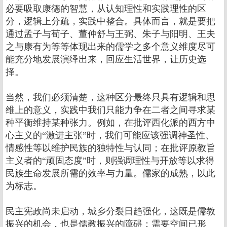
必要吸取康德的智慧，从认知理性和实践理性的区
分，逻辑上分疏，实践中整合。具体而言，就是要把
通过孟子与荀子、董仲舒与王弼、朱子与阳明、王夫
之与康有为等等体现出来的儒学之多个意义维度尽可
能充分地发展演绎出来，回应生活世界，让历史选
择。
当然，我们必须清楚，这种区分最终只具有逻辑和思
维上的意义，实践中我们只能力争在二者之间寻求某
种平衡维持某种张力。例如，在批评西化派的西方中
心主义的“激进主张”时，我们可能应该强调神圣性、
情感性等以维护民族的独特性与认同；在批评原教旨
主义者的“顽固态度”时，则强调理性与开放等以求得
民族生命发展所需的效率与力量。儒家的成熟，以此
为标志。
民主宪政尚未启动，城乡分裂日趋强化，这既是儒教
振兴的机会，也是儒教振兴的障碍：需要空间已形