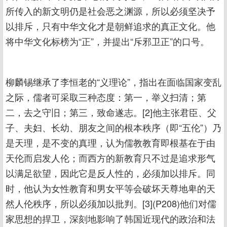
所传入的新文明仍是社会恶之渊源，所以必须坚决予
以排斥，只有中华文化才是朝鲜追求的真正文化。他
将中华文化标榜为“正”，并提出“斥邪卫正”的口号。
柳麟锡继承了李恒老的“义理论”，指出在面临国家变乱
之际，儒者可采取三种态度：第一，举义扫清；第
二，去之守旧；第三，致命遂志。[2]他主张君臣、父
子、夫妇、长幼、朋友之间的根本秩序（即“五伦”）乃
是天理，是不变的真理，认为儒教教育即根基在于由
天伦而启发人伦；而西方的新教育只不过是追求形气
以满足欲望，因此它是反人性的，必须加以排斥。同
时，他认为女性教育和男女平等会破坏天尊地卑的天
然人伦秩序，所以必须加以批判。[3](P208)他们对儒
家思想的捍卫，深刻地影响了韩国近现代的政治和法