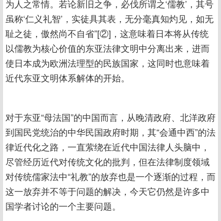
为人之常情。若论新旧之争，必伐所谓之‘儒教’，其号
虽称‘仁义礼智’，实徒具其表，无分毫真知灼见，如无
耻之徒，傲然尚不自省”[②]，这意味着日本将从传统
以儒教为核心价值的东亚法律文明中分离出来，进而
使日本成为欧洲法理型的民族国家，这同时也意味着
近代东亚文明体系解体的开始。
对于东亚“母法国”的中国而言，从晚清政府、北洋政府
到国民党统治的中华民国政府时期，其“会通中西”的法
律近代化之路，一直萦绕在近代中国法律人头脑中，
尽管经历近代对传统文化的批判，但在法律制度领域
对传统儒家法中“礼教”的放弃也是一个逐渐的过程，而
这一放弃并不等于问题的解决，今天它仍然是许多中
国学者讨论的一个主要问题。