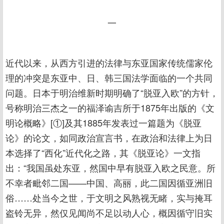
一
近代以来，从西方引进的法律与东亚国家传统儒家伦
理的冲突是东亚中、日、韩三国法学面临的一个共同
问题。日本于明治维新时期明确了“脱亚入欧”的方针，
号称明治三杰之一的福泽谕吉所于1875年出版的《文
明论概略》[①]及其1885年发表过一篇题为《脱亚
论》的论文，如同政治宣言书，在政治和法律上为日
本选择了“西化”近代化之路，其《脱亚论》一文指
出：“我国虽处东亚，然国中早有脱亚入欧之民意。所
不幸者毗邻二国——中国、高丽，此二国因循亚洲旧
俗……处当今之世，于文明之风熟视无睹，实与掩耳
盗铃无异，然仅见闻尚不足以动人心，概因循守旧实