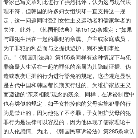
专家已写文章对此进行了强烈批评，认为这与现代法
理不符，但韩国的许多妇女组织却一直支持这一规
定，这一问题同时受到女性主义运动者和儒家学者的
关注。此外，《韩国刑法典》第151(2)条规定：“如果
与罪犯生活在一起的罪犯的亲属、户主或家庭成员，
为了罪犯的利益而与之提供避护，则不受刑事处
罚。”《韩国刑法典》第155条同样有这种情况下与犯
罪嫌疑人生活在一起的罪犯的亲属为其隐瞒证据、伪
造或改变证据的行为进行豁免的规定。这些规定显然
是古代中国和韩国都长期实行过的、为维护家族主义
而遵循的“亲亲相隐”观念的残余。同样，在诉讼制度中
也有类似的规定，如子女指控他的父母实施犯罪的行
为是禁止的，因为他犯了不孝罪，子女袒护父母的犯
罪行为是法律可以容忍的，因为他体现了儒家理论中
的人伦感情。为此，《韩国民事诉讼法》第285条承认