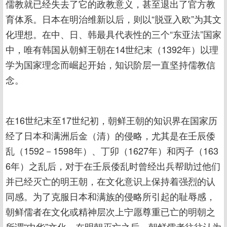
儒教就已经失去了它的政教意义，甚至退出了官方教
育体系。日本在明治维新以后，则以“脱亚入欧”为其文
化理想。在中、日、韩最具代表性的三个“东亚法”国家
中，唯有韩国从朝鲜王朝在14世纪末（1392年）以理
学为国家理念而崛起开始，知识阶层一直坚持儒教信
念。
在16世纪末至17世纪初，朝鲜王朝的知识界在国家历
经了日本和满洲后金（清）的侵略，尤其是在壬辰倭
乱（1592－1598年）、丁卯（1627年）和丙子（163
6年）之乱后，对于在壬辰倭乱时曾经出兵帮助过他们
并已经灭亡的明王朝，在文化意识上保持着强烈的认
同感。为了克服日本和满族的侵略所引起的耻辱感，
朝鲜儒者在文化或精神层次上宁愿尊重已亡的明朝之
所谓“中华”文化。在明朝灭亡之后，朝鲜儒者往往认为