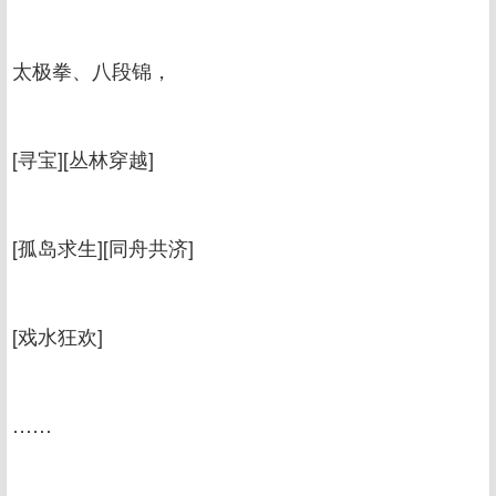
太极拳、八段锦，
[寻宝][丛林穿越]
[孤岛求生][同舟共济]
[戏水狂欢]
……