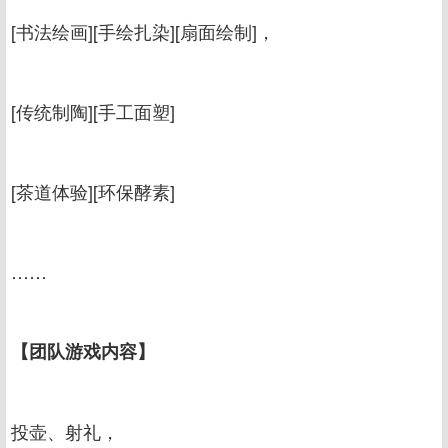
[书法绘画][手绘扎染][扇面绘制]，
[传统制陶][手工面塑]
[茶道体验][环保酵素]
……
【团队游戏内容】
投壶、射礼，