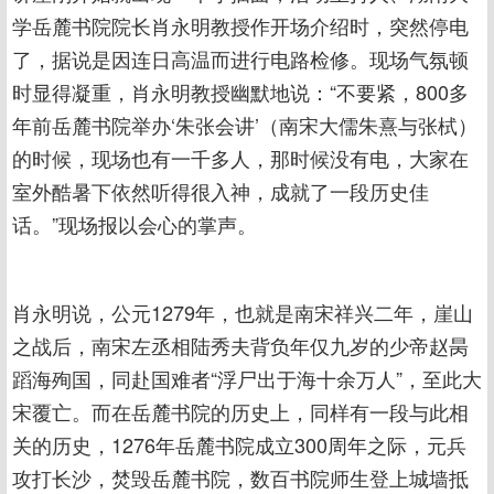
学岳麓书院院长肖永明教授作开场介绍时，突然停电
了，据说是因连日高温而进行电路检修。现场气氛顿
时显得凝重，肖永明教授幽默地说：“不要紧，800多
年前岳麓书院举办‘朱张会讲’（南宋大儒朱熹与张栻）
的时候，现场也有一千多人，那时候没有电，大家在
室外酷暑下依然听得很入神，成就了一段历史佳
话。”现场报以会心的掌声。
肖永明说，公元1279年，也就是南宋祥兴二年，崖山
之战后，南宋左丞相陆秀夫背负年仅九岁的少帝赵昺
蹈海殉国，同赴国难者“浮尸出于海十余万人”，至此大
宋覆亡。而在岳麓书院的历史上，同样有一段与此相
关的历史，1276年岳麓书院成立300周年之际，元兵
攻打长沙，焚毁岳麓书院，数百书院师生登上城墙抵