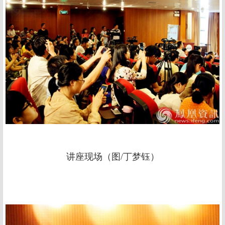
讲座现场（图/丁梦钰）