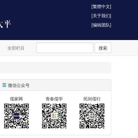
[繁體中文]
[关于我们]
[编辑团队]
全部栏目
搜索
微信公众号
儒家网
青春儒学
民间儒行