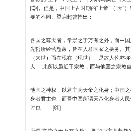
[③]。但是，中国上古时期的“上帝”（“天”
要的不同。梁启超曾指出：
各国之尊天者，常崇之于万有之外，而中国
先哲所经营想象，皆在人群国家之要务。其
（来世）而在现在（现世）。是故人伦亦称
人。”此所以虽近于宗教，而与他国之宗教
他国之神权，以君主为天帝之化身；中国之
身者君主也，而吾中国所谓天帝化身者人民
讨也…… [④]
所谓“常崇之于万有之外”，即如西方基督教的