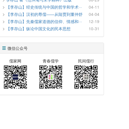
【李存山】经史传统与中国的哲学和学术···
04-11
【李存山】汉初的尊儒——从陆贾到董仲舒
04-04
【李存山】先秦儒家道德的信仰、情感和···
12-19
【李存山】纵论中国文化的民本思想
10-31
微信公众号
儒家网
青春儒学
民间儒行