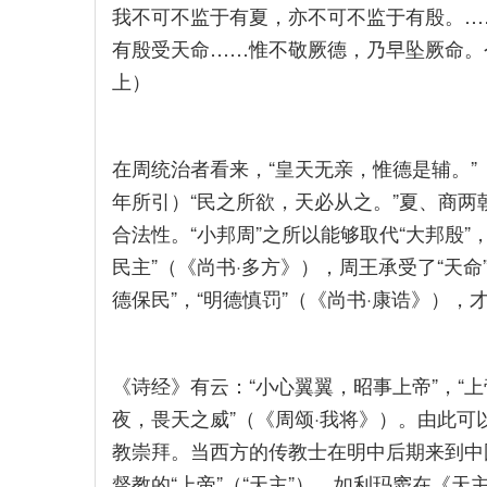
我不可不监于有夏，亦不可不监于有殷。…
有殷受天命……惟不敬厥德，乃早坠厥命。
上）
在周统治者看来，“皇天无亲，惟德是辅。”
年所引）“民之所欲，天必从之。”夏、商两
合法性。“小邦周”之所以能够取代“大邦殷”
民主”（《尚书·多方》），周王承受了“天命
德保民”，“明德慎罚”（《尚书·康诰》），才
《诗经》有云：“小心翼翼，昭事上帝”，“上
夜，畏天之威”（《周颂·我将》）。由此可以
教崇拜。当西方的传教士在明中后期来到中
督教的“上帝”（“天主”），如利玛窦在《天