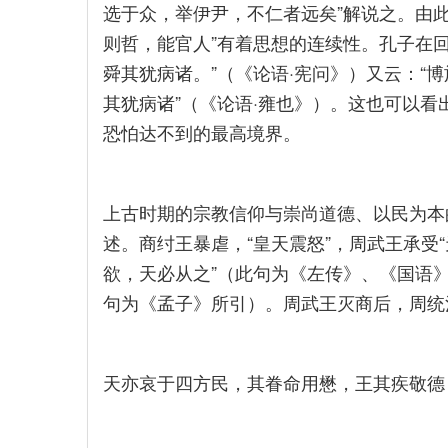
选于众，举伊尹，不仁者远矣”解说之。由此
则哲，能官人”有着思想的连续性。孔子在回答
舜其犹病诸。”（《论语·宪问》）又云：“
其犹病诸”（《论语·雍也》）。这也可以看
恐怕达不到的最高境界。
上古时期的宗教信仰与崇尚道德、以民为本
述。商纣王暴虐，“皇天震怒”，周武王承受“
欲，天必从之”（此句为《左传》、《国语》
句为《孟子》所引）。周武王灭商后，周统
天亦哀于四方民，其眷命用懋，王其疾敬德