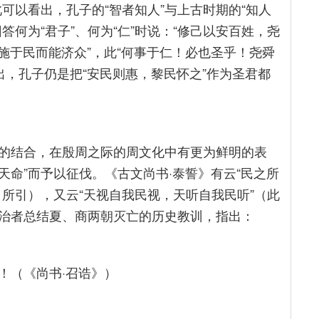
可以看出，孔子的“智者知人”与上古时期的“知人
何为“君子”、何为“仁”时说：“修己以安百姓，尧
博施于民而能济众”，此“何事于仁！必也圣乎！尧舜
出，孔子仍是把“安民则惠，黎民怀之”作为圣君都
的结合，在殷周之际的周文化中有更为鲜明的表
天命”而予以征伐。《古文尚书·泰誓》有云“民之所
所引），又云“天视自我民视，天听自我民听”（此
治者总结夏、商两朝灭亡的历史教训，指出：
！（《尚书·召诰》）