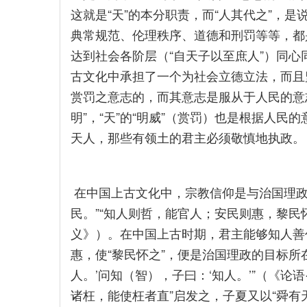
这就是“天”的本分职责，而“人其代之”，
典常规范、伦理秩序、道德和刑罚等等，都
达到社会各阶层（“自天子以至庶人”）同心
古文化中承担了一个为社会立德立法，而且
赏罚之意志的，而其意志是服从于人民的意志
明”，“天”的“明威”（赏罚）也是根据人民
天人，那些有领土的君主必须敬慎地执政。
在中国上古文化中，宗教信仰是与治国理政
民。”“知人则哲，能官人；安民则惠，黎民
义》）。在中国上古时期，君主能够知人善
惠，使“黎民怀之”，便是治国理政的目标所
人。’问知（智），子曰：‘知人。’”（《论语
诸枉，能使枉者直”启发之，子夏又以“舜