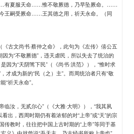
…有夏服天命……惟不敬厥德，乃早坠厥命。……
今王嗣受厥命……王其德之用，祈天永命。（同
（《古文尚书·蔡仲之命》，此句为《左传》僖公五
朝因为“不敬厥德”，违天虐民，所以失去了统治的
，是因为“天阴骘下民”（《尚书·洪范》），“惟时求
”，才成为新的“民（之）主”。而周统治者只有“敬
能“祈天永命”。
帝临汝，无贰尔心”（《大雅·大明》），“我其夙
看出，西周时期仍有着浓郁的对“上帝”或“天”的宗
国传教时，往往把中国上古时期的“上帝”等同于基
主实义》中就曾说“吾天主，乃古经书所称上帝也”