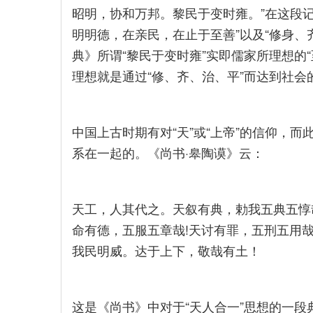
昭明，协和万邦。黎民于变时雍。”在这段
明明德，在亲民，在止于至善”以及“修身、
典》所谓“黎民于变时雍”实即儒家所理想的“至
理想就是通过“修、齐、治、平”而达到社会
中国上古时期有对“天”或“上帝”的信仰，
系在一起的。《尚书·皋陶谟》云：
天工，人其代之。天叙有典，勅我五典五惇哉
命有德，五服五章哉!天讨有罪，五刑五用哉
我民明威。达于上下，敬哉有土！
这是《尚书》中对于“天人合一”思想的一段