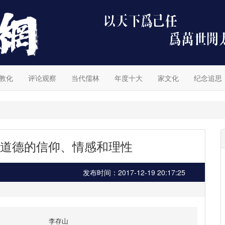
教化
评论观察
当代儒林
年度十大
家文化
纪念追思
道德的信仰、情感和理性
发布时间：2017-12-19 20:17:25
李存山