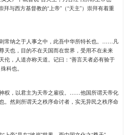
）崇拜与西方基督教的“上帝”（“天主”）崇拜有着重
则常纳之于人事之中，此吾中华所特长也。……凡
尊天也，目的不在天国而在世界，受用不在未来
天伦，人道亦称天道。记曰：“善言天者必有验于
自殊科也。
神权，以君主为天帝之雇役。……他国所谓天帝化
也。然则所谓天之秩序命讨者，实无异民之秩序命
“上帝”是在“彼岸”世界。而中国文化之“尊天”，