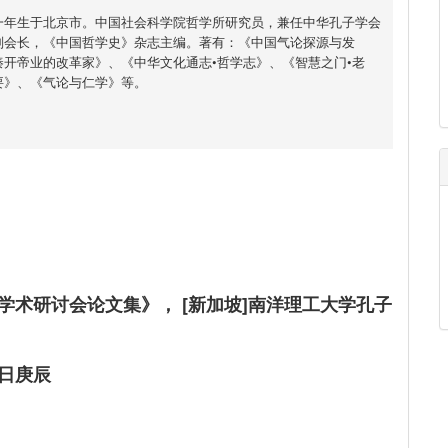
一年生于北京市。中国社会科学院哲学所研究员，兼任中华孔子学会
副会长，《中国哲学史》杂志主编。著有：《中国气论探源与发
开帝业的改革家》、《中华文化通志•哲学志》、《智慧之门•老
要》、《气论与仁学》等。
学术研讨会论文集》， [新加坡]南洋理工大学孔子
日庚辰