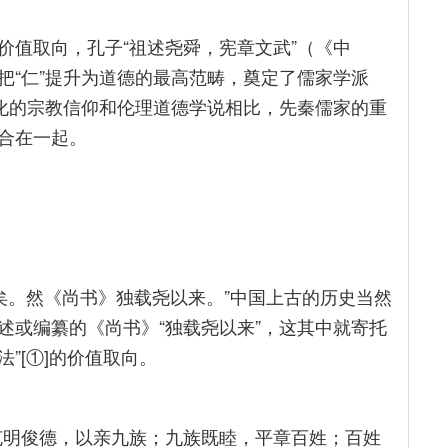
价值取向，孔子“祖述尧舜，宪章文武”（《中
把“仁”提升为道德的最高范畴，奠定了儒家学派
文化的宗教信仰和伦理道德学说相比，先秦儒家的重
合在一起。
矣。然《尚书》独载尧以来。”中国上古的历史当然
述或编纂的《尚书》“独载尧以来”，这其中就寄托
法”[①]的价值取向。
克明俊德，以亲九族；九族既睦，平章百姓；百姓