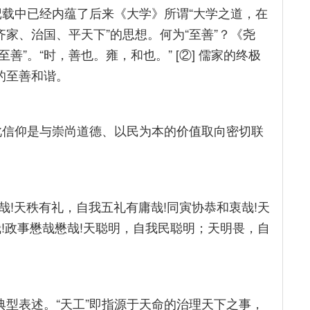
记载中已经内蕴了后来《大学》所谓“大学之道，在
齐家、治国、平天下”的思想。何为“至善”？《尧
善”。“时，善也。雍，和也。” [②] 儒家的终极
的至善和谐。
而此信仰是与崇尚道德、以民为本的价值取向密切联
!天秩有礼，自我五礼有庸哉!同寅协恭和衷哉!天
!政事懋哉懋哉!天聪明，自我民聪明；天明畏，自
典型表述。“天工”即指源于天命的治理天下之事，