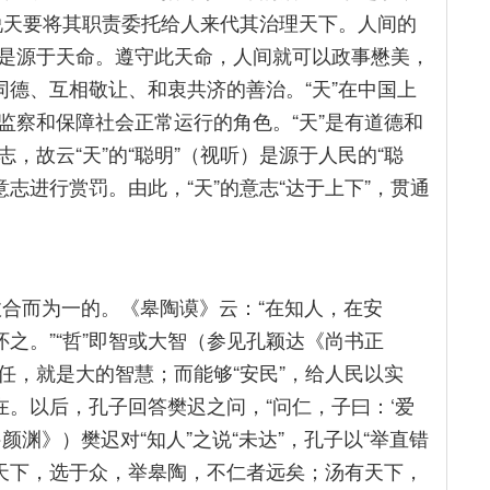
是说天要将其职责委托给人来代其治理天下。人间的
是源于天命。遵守此天命，人间就可以政事懋美，
同德、互相敬让、和衷共济的善治。“天”在中国上
监察和保障社会正常运行的角色。“天”是有道德和
，故云“天”的“聪明”（视听）是源于人民的“聪
的意志进行赏罚。由此，“天”的意志“达于上下”，贯通
合而为一的。《皋陶谟》云：“在知人，在安
怀之。”“哲”即智或大智（参见孔颖达《尚书正
任，就是大的智慧；而能够“安民”，给人民以实
在。以后，孔子回答樊迟之问，“问仁，子曰：‘爱
·颜渊》）樊迟对“知人”之说“未达”，孔子以“举直错
有天下，选于众，举皋陶，不仁者远矣；汤有天下，