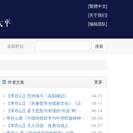
[繁體中文]
[关于我们]
[编辑团队]
全部栏目
搜索
更多
作者文集
【李存山】范仲淹与《岳阳楼记》
04-15
【李存山】《先秦哲学与儒家文化》《汉···
08-11
【李存山】孟子思想与宋儒的“内圣”和“···
06-14
李存山著《中国传统哲学与中华民族精神···
06-08
【李存山】天人合德：性善与成人
09-27
李存山 著《范仲淹与宋学精神》出版
08-29