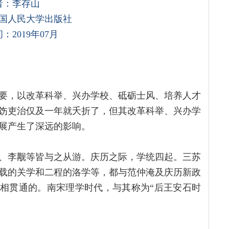
者：李存山
国人民大学出版社
：2019年07月
要，以改革科举、兴办学校、砥砺士风、培养人才
饬吏治仅及一年就夭折了，但其改革科举、兴办学
展产生了深远的影响。
、李觏等皆与之从游。庆历之际，学统四起。三苏
载的关学和二程的洛学等，都与范仲淹及庆历新政
是相贯通的。南宋理学时代，与其称为“后王安石时