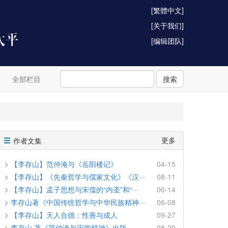
[繁體中文]
[关于我们]
[编辑团队]
全部栏目
搜索
更多
作者文集
【李存山】范仲淹与《岳阳楼记》
04-15
【李存山】《先秦哲学与儒家文化》《汉···
08-11
【李存山】孟子思想与宋儒的“内圣”和“···
06-14
李存山著《中国传统哲学与中华民族精神···
06-08
【李存山】天人合德：性善与成人
09-27
李存山 著《范仲淹与宋学精神》出版
08-29