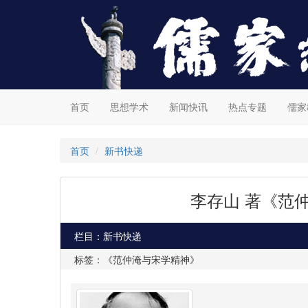
首页
思想学术
新闻快讯
热点专题
儒家
首页
新书快递
李存山 著《范
栏目：新书快递
标签：《范仲淹与宋学精神》