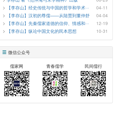
【李存山】经史传统与中国的哲学和学术···
04-11
【李存山】汉初的尊儒——从陆贾到董仲舒
04-04
【李存山】先秦儒家道德的信仰、情感和···
12-19
【李存山】纵论中国文化的民本思想
10-31
微信公众号
儒家网
青春儒学
民间儒行