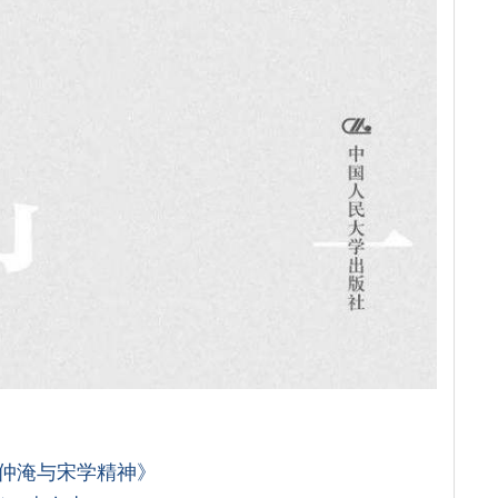
仲淹与宋学精神》