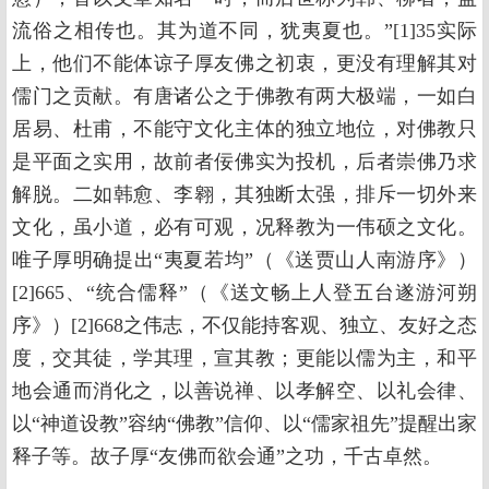
流俗之相传也。其为道不同，犹夷夏也。”[1]35实际
上，他们不能体谅子厚友佛之初衷，更没有理解其对
儒门之贡献。有唐诸公之于佛教有两大极端，一如白
居易、杜甫，不能守文化主体的独立地位，对佛教只
是平面之实用，故前者佞佛实为投机，后者崇佛乃求
解脱。二如韩愈、李翱，其独断太强，排斥一切外来
文化，虽小道，必有可观，况释教为一伟硕之文化。
唯子厚明确提出“夷夏若均”（《送贾山人南游序》）
[2]665、“统合儒释”（《送文畅上人登五台遂游河朔
序》）[2]668之伟志，不仅能持客观、独立、友好之态
度，交其徒，学其理，宣其教；更能以儒为主，和平
地会通而消化之，以善说禅、以孝解空、以礼会律、
以“神道设教”容纳“佛教”信仰、以“儒家祖先”提醒出家
释子等。故子厚“友佛而欲会通”之功，千古卓然。