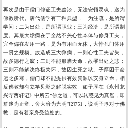
再次是由于儒门修证工夫黯淡，无法安顿灵魂，遂为
佛教所代。唐代儒学有三种典型，一为注疏，是所谓
学问；二为出处，是所谓职业；三为经济，是所谓制
度。其最大垢病在于全然不关心性本体与修身工夫，
完全偏在发用一路，是为有用而无体，大悖孔门体用
一贯之规模。故造成三大弊病，一则心性工夫皆失，
故多德行之窳；二则不能服膺天命，故罹出处之悲；
三则不能解决终极关怀，故囚生死之狱。子厚困于命
运之多骞，儒门却不能提供有效资源以安身立命，相
反佛教却有立竿见影之解脱实效。如子厚在《永州龙
兴寺西轩记》中所云“佛之道，可以转惑见为真智，即
群迷为正觉，舍大暗为光明”[2]751，说明子厚对于佛
教，是有着亲身受益处的。