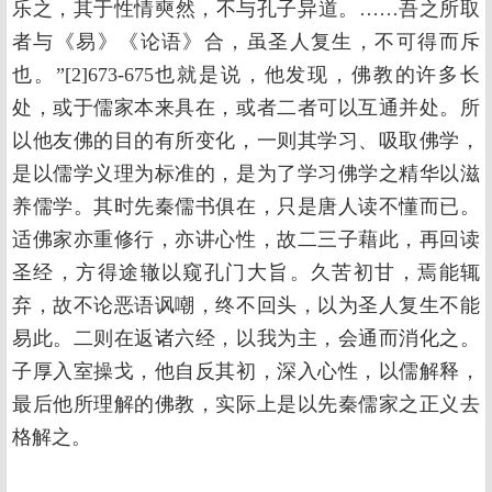
乐之，其于性情奭然，不与孔子异道。……吾之所取
者与《易》《论语》合，虽圣人复生，不可得而斥
也。”[2]673-675也就是说，他发现，佛教的许多长
处，或于儒家本来具在，或者二者可以互通并处。所
以他友佛的目的有所变化，一则其学习、吸取佛学，
是以儒学义理为标准的，是为了学习佛学之精华以滋
养儒学。其时先秦儒书俱在，只是唐人读不懂而已。
适佛家亦重修行，亦讲心性，故二三子藉此，再回读
圣经，方得途辙以窥孔门大旨。久苦初甘，焉能辄
弃，故不论恶语讽嘲，终不回头，以为圣人复生不能
易此。二则在返诸六经，以我为主，会通而消化之。
子厚入室操戈，他自反其初，深入心性，以儒解释，
最后他所理解的佛教，实际上是以先秦儒家之正义去
格解之。