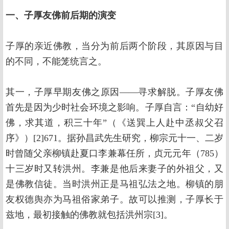
一、子厚友佛前后期的演变
子厚的亲近佛教，当分为前后两个阶段，其原因与目
的不同，不能笼统言之。
其一，子厚早期友佛之原因——寻求解脱。子厚友佛
首先是因为少时社会环境之影响。子厚自言：“自幼好
佛，求其道，积三十年”（《送巽上人赴中丞叔父召
序》）[2]671。据孙昌武先生研究，柳宗元十一、二岁
时曾随父亲柳镇赴夏口李兼幕任所，贞元元年（785）
十三岁时又转洪州。李兼是他后来妻子的外祖父，又
是佛教信徒。当时洪州正是马祖弘法之地。柳镇的朋
友权德舆亦为马祖俗家弟子。故可以推测，子厚长于
兹地，最初接触的佛教就包括洪州宗[3]。