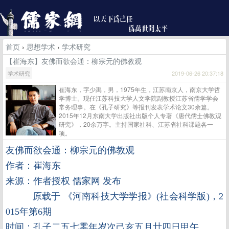
首页
›
思想学术
›
学术研究
【崔海东】友佛而欲会通：柳宗元的佛教观
学术研究
2019-06-26 20:37:18
崔海东，字少禹，男，1975年生，江苏南京人，南京大学哲
学博士。现任江苏科技大学人文学院副教授江苏省儒学学会
常务理事。在《孔子研究》等报刊发表学术论文30余篇。
2015年12月东南大学出版社出版个人专著《唐代儒士佛教观
研究》，20余万字。主持国家社科、江苏省社科课题各一
项。
友佛而欲会通：柳宗元的佛教观
作者：崔海东
来源：作者授权 儒家网 发布
原载于 《河南科技大学学报》(社会科学版)，2
015年第6期
时间：孔子二五七零年岁次己亥五月廿四日甲午