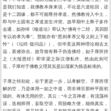
是我们知道，就佛教本身来说，不论是六道轮回，还
是十二因缘，都不可能尊持孝道。然佛教传入中土，
即与中土固有之孝道发生冲突。故早期中土释子多作
会通，如孙绰《喻道论》即认为“佛有十二经，其四部
专以劝孝为事”。慧能亦有“恩则孝养父母义则上下相
怜”（《坛经·疑问品》）。但毕竟这两种理论相去太
远，甚难弥合。故导致有释子伪造佛经，如子厚所持
之《大报恩经》即宋梁之际汉僧私作。然由此则可
见，子厚对于佛教义理其实是以儒家为拣选标准的。
子厚之特别处，在于更进一步，以孝解空。子厚所理
解的空，乃是体用一如之中道，而非禅宗那种平面初
级的、有体无用的空。其云：“今之言禅者，有流荡舛
误，迭相师用，妄取空语，而脱略方便，颠倒真实，