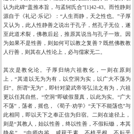
认为此碑“盖推本旨，与孟轲氏合”[1]42-43。而性静则
源自于《礼记·乐记》：“人生而静，天之性也。”子厚
又认为，此人性静善之说出于孔子，然孔子无位，遂
至此道术裂，佛教后起，推原其说当与孔子一致。因
为如果不是性善，则如何可以教之复善？既然佛教教
人行善，则其在人性论上，必与儒家无二。
其次是教化论。子厚归纳六祖教化，一则在原则
上，“其道以无为为有，以空洞为实，以广大不荡为
归”。所谓“无为”，即针对梁武帝等弘法之有为，六祖
更以任其自然。“空洞”即破假显真，以此为实。“广大
不荡”，荡者，摇也，《荀子·劝学》“天下不能荡也”与
此相同，即以天下之奉正信为归宿。二则在途径上，
则是“其教人，始以性善，终以性善，不假耘锄，本其
静矣”，“由师内鉴，咸获于素。不植乎根，不耘乎