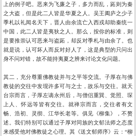
上的例子吧。恶来为飞廉之子，多力而乱，跖则为秦
之大盗，但是此二人皆是华夏之人。吴王阖庐之少子
季札以礼闻名天下，晋人由余流亡入西戎却助秦统一
中国，此二人皆是夷狄之人。那么，按你的标准，则
是要推崇认可恶来与盗跖，却反对季札与由余了。也
就是说，认可坏人而反对好人了，这是典型的只问出
身不问对错，故不能持夷夏之辨来讨论文化问题。
其二，充分尊重佛教徒并与之平等交流。子厚在与佛
教徒的交往中发现许多可与之士，故乐与交往。就天
台宗而言，子厚左谪永州后，与僧侣重巽、觉照、琛
上人、怀远等皆有交往。就禅宗而言，交往者有文
畅、浩初、灵彻、江华长老等。俱见《柳集》，不赘
述。我们特别可以通过子厚对同族的文郁法师之态度
来感受他对佛教徒之心理。其《送文郁师序》云：“柳