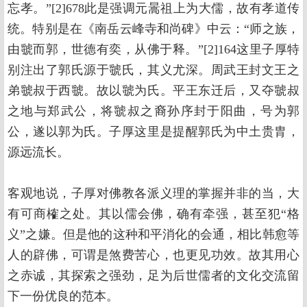
忘孝。”[2]678此是强调元暠祖上为大儒，故有孝道传
统。特别是在《南岳云峰寺和尚碑》中云：“师之族，
由虢而郭，世德有奕，从佛于释。”[2]164这里子厚特
别注出了郭氏源于虢氏，其义尤深。周武王封文王之
弟虢叔于西虢。故以虢为氏。平王东迁后，又夺虢叔
之地与郑武公，将虢叔之裔孙序封于阳曲，号为郭
公，遂以郭为氏。子厚这里是提醒郭氏为中土贵胄，
源远流长。
客观地说，子厚对佛教各派义理的掌握并非的当，大
有可商榷之处。其以儒会佛，确有牵强，甚至犯“格
义”之嫌。但是他的这种和平消化的会通，相比韩愈等
人的辟佛，可谓是煞费苦心，也更见功效。故其用心
之赤诚，其探索之强劲，足为后世儒者的文化交流留
下一份优良的范本。