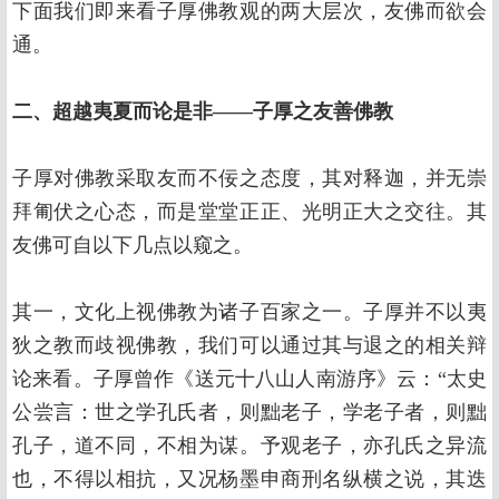
下面我们即来看子厚佛教观的两大层次，友佛而欲会
通。
二、超越夷夏而论是非——子厚之友善佛教
子厚对佛教采取友而不佞之态度，其对释迦，并无崇
拜匍伏之心态，而是堂堂正正、光明正大之交往。其
友佛可自以下几点以窥之。
其一，文化上视佛教为诸子百家之一。子厚并不以夷
狄之教而歧视佛教，我们可以通过其与退之的相关辩
论来看。子厚曾作《送元十八山人南游序》云：“太史
公尝言：世之学孔氏者，则黜老子，学老子者，则黜
孔子，道不同，不相为谋。予观老子，亦孔氏之异流
也，不得以相抗，又况杨墨申商刑名纵横之说，其迭