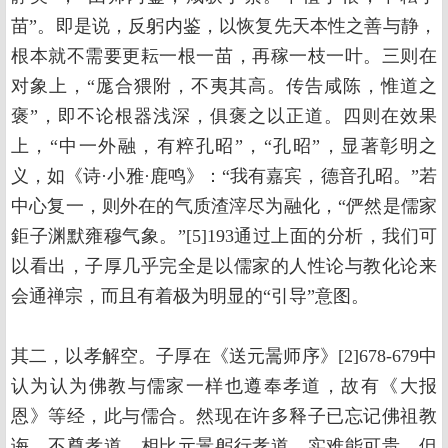
苗”。即是说，反躬内鉴，以恢复先天本性之善与静，
根本就不需要更耘一根一苗，再稼一枝一叶。三则在
对象上，“厖合猥附，不夷其高。传告咸陈，惟道之
褒”，即不论根器浅深，俱褒之以正道。四则在效果
上，“中一外融，有粹孔昭”，“孔昭”，显著彰明之
义，如《诗·小雅·鹿鸣》：“我有嘉宾，德音孔昭。”若
中心复一，则外在的气质渣滓尽为融化，“俨然是儒家
鉅子渊默雍穆气象。”[5]193通过上面的分析，我们可
以看出，子厚几乎完全是以儒家的人性论与教化论来
会通禅宗，而且有着极为明显的“引导”意图。
其二，以孝解空。子厚在《送元暠师序》[2]678-679中
认为认为佛教与儒家一样也遵奉孝道，故有《大报
恩》等经，此与儒合。然现在许多释子已忘记佛祖教
诲，不尊孝道。相比元暠躬行孝道，实难能可贵。但