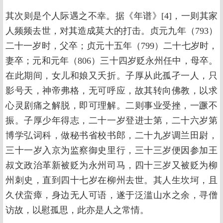
其次则是个人际遇之不幸。据《年谱》[4]，一则其家
人频频去世，对其造成莫大的打击。贞元九年（793）
二十一岁时，父卒；贞元十五年（799）二十七岁时，
妻卒；元和元年（806）三十四岁贬永州任中，母卒。
在此期间，女儿和娘又夭折。子厚从此孤孑一人，只
影号天，神帝弗格，无可呼应，故其转向佛教，以求
心灵剧痛之解脱，即可理解。二则事业受挫，一蹶不
振。子厚少年得志，二十一岁登进士第，二十六岁第
博学弘词科，做秘书省校书郎，二十九岁调兰田尉，
三十一岁入京为监察御史里行，三十三岁便因参加王
叔文政治革新被贬为永州司马，四十三岁又被贬为柳
州刺史，直到四十七岁在柳州去世。其人生坎坷，且
久伏蛮瘴，身边无人可语，遂于泛滥山水之余，寻僧
访故，以慰孤思，此亦是人之常情。