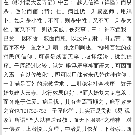
在《柳州复大云寺记》中云：“越人信祥（祥怪）而易
杀，傲化而偭（背）仁。病且忧，则聚巫师，用鸡
卜。始则杀小牲，不可，则杀中牲，又不可，则杀大
牲，而又不可，则诀亲戚，伤死事，曰：‘神不置我，
已矣！’因不食，蔽面而死。以故户易耗，田易荒，而
畜字不孳。董之礼则顽，束之刑则逃。”柳州百姓的这
种民间信仰，可谓是残害无辜，破坏经济，扰乱秩
序。子厚经过比较，认为“唯浮屠事神而语大，可因而
入焉，有以佐教化”，即可以用佛教来代替这种信仰，
一则满足百姓的宗教需求，二则稳定社会秩序，故开
始复建大云寺。此行效果良好，“而人始复去鬼息杀，
而务趣于仁爱。病且忧，其有告焉而顺之，庶乎教夷
之宜也”[2]752-753。子厚此举，其实正是贯彻《易·观·
彖》所谓“圣人以神道设教，而天下服矣”之精神。对
于佛教，上者悦其义理，中者是其仪范，下者崇其西