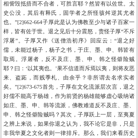
相訾毁抵捂而不合者，可胜言耶？然皆有以佐世。太
史公没，其后有释氏，固学者之所怪骇舛逆其尤者
也。”[2]662-664子厚此是认为佛教至少与诸子百家一
样，皆有佐于世。退之见后十分震怒，责怪子厚“不斥
浮屠”。子厚又作《送僧浩初序》回应云：“退之好
儒，未能过杨子，杨子之书，于庄、墨、申、韩皆有
取焉。浮屠者，反不及庄、墨、申、韩之怪僻险贼
耶？曰：‘以其夷也。’果不信道而斥焉以夷，则将友恶
来、盗跖，而贱季札、由余乎？非所谓去名求实者
矣。”[2]673-675首先，子厚在文化流派层次言，退之
好儒不能高于杨雄，作为前贤的杨雄能够虚心吸纳诸
如庄、墨、申、韩等流派，佛教难道反不及庄、墨、
申、韩之怪僻险贼吗？其次，子厚跃上一层，至夷夏
之辨上来说，如果你退之认为，我不论它是非，只是
非我华夏之文化者则一律排斥。那么，我们来看历史