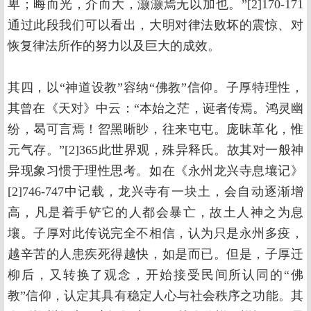
卑；晦而光，介而大，灏灏焉无以加也。”[2]170-171
通过此段我们可以看出，大明对律法败坏的震惊、对
恢复律法所作的努力以及巨大的成效。
其四，以“神道设教”容纳“佛教”信仰。子厚特理性，
其曾在《天对》中云：“本始之茫，诞者传焉。鸿灵幽
纷，曷可言焉！曶黑晰眇，往来屯屯。庞昧革化，惟
元气存。”[2]365此世界观，殊异释氏。故其对一般神
异现象习惯于理性思考。如在《永州龙兴寺息壤记》
[2]746-747中记载，龙兴寺有一块土，会自动逐渐增
高，凡是着手铲它的人都会暴亡，故土人神之为息
壤。子厚对此传说完全不相信，认为只是永州多疫，
越辛苦的人患疾死得越快，如是而已。但是，子厚迁
柳后，又转换了观念，开始接受民间所认同的“佛
教”信仰，认定其具有稳定人心与社会秩序之功能。其