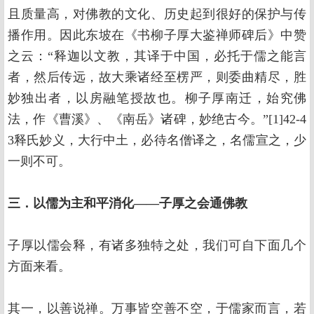
且质量高，对佛教的文化、历史起到很好的保护与传
播作用。因此东坡在《书柳子厚大鉴禅师碑后》中赞
之云：“释迦以文教，其译于中国，必托于儒之能言
者，然后传远，故大乘诸经至楞严，则委曲精尽，胜
妙独出者，以房融笔授故也。柳子厚南迁，始究佛
法，作《曹溪》、《南岳》诸碑，妙绝古今。”[1]42-4
3释氏妙义，大行中土，必待名僧译之，名儒宣之，少
一则不可。
三．以儒为主和平消化——子厚之会通佛教
子厚以儒会释，有诸多独特之处，我们可自下面几个
方面来看。
其一，以善说禅。万事皆空善不空，于儒家而言，若