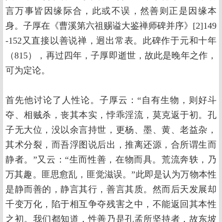
言万事皆因缘际合，此或不误，然善则正是因缘本
身。子厚在《曹溪第六祖赐谥大鉴禅师碑并序》[2]149
-152又直接以善说禅，迥出常表。此碑作于元和十年
（815），再过四年，子厚即逝世，故此是晚年之作，
可为定论。
首先他讨论了人性论。子厚云：“自有生物，则好斗
夺、相贼杀，丧其本实，悖乖淫流，莫克返于初。孔
子无大位，没以余言持世，更杨、墨、黄、老益杂，
其术分裂，而吾浮图说后出，推离还源，合所谓生而
静者。”又云：“生而性善，在物而具。荒流奔轶，乃
万其趣。匪思愈乱，匪觉滋误。”此即是认为万物本性
是静而善的，静言其行，善言其质。然而后天发展却
千变万化，陷于相互争夺残害之中，不能返回其本性
之初。我们都知道，性善乃是孔孟所坚持者，故东坡