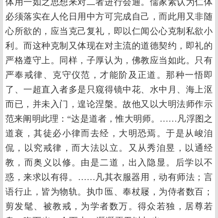
体用一如之思想来对二者进行会通。儒家素认为仁体
必须落实在人伦日用中方可完成自己，而此用又非随
心所欲的，应当克己复礼，即以仁闻公心克制私欲小
利。而这种克制又体现在对主流的道德契约，即礼的
严格遵守上。同样，子厚认为，佛教应当如此。只有
严奉戒律、克守仪范，才能阶及正道。那种一悟即
了、一超直入者多是只窥得镜中花、水中月、海上沤
而已，并未入门，遑论涅槃。故他又以大明法师作示
范来阐明此理：“达是道者，惟大明师。……凡浮图之
道衰，其徒必小律而去经，大明恐焉。于是从峻洎
侃，以究戒律，而大法以立。又从秀洎昱，以通经
教，而奥义以修。由是二道，出入隐显。后学以不
惑，来求以有得。……凡其衣服器用，动有师法；言
语行止，皆为物轨。执巾匜、奉杖屦，为侍者数百；
剪发髦、被教戒，为学者数万。得众若独，居尊若