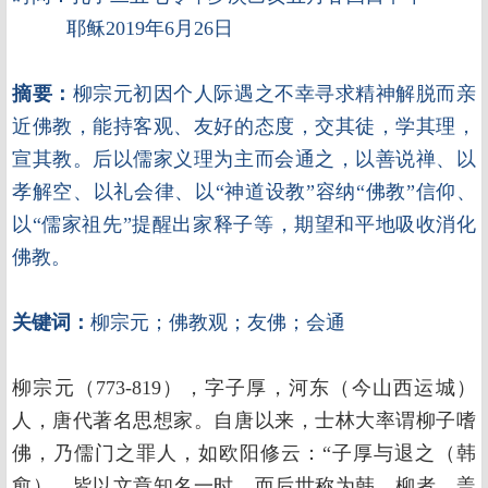
耶稣2019年6月26日
摘要：
柳宗元初因个人际遇之不幸寻求精神解脱而亲
近佛教，能持客观、友好的态度，交其徒，学其理，
宣其教。后以儒家义理为主而会通之，以善说禅、以
孝解空、以礼会律、以“神道设教”容纳“佛教”信仰、
以“儒家祖先”提醒出家释子等，期望和平地吸收消化
佛教。
关键词：
柳宗元；佛教观；友佛；会通
柳宗元（773-819），字子厚，河东（今山西运城）
人，唐代著名思想家。自唐以来，士林大率谓柳子嗜
佛，乃儒门之罪人，如欧阳修云：“子厚与退之（韩
愈），皆以文章知名一时，而后世称为韩、柳者，盖