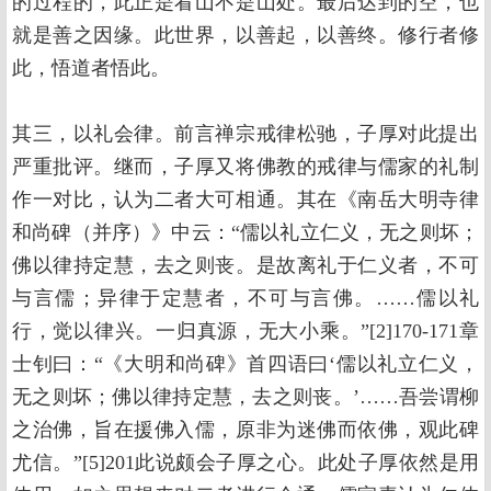
的过程的，此正是看山不是山处。最后达到的空，也
就是善之因缘。此世界，以善起，以善终。修行者修
此，悟道者悟此。
其三，以礼会律。前言禅宗戒律松驰，子厚对此提出
严重批评。继而，子厚又将佛教的戒律与儒家的礼制
作一对比，认为二者大可相通。其在《南岳大明寺律
和尚碑（并序）》中云：“儒以礼立仁义，无之则坏；
佛以律持定慧，去之则丧。是故离礼于仁义者，不可
与言儒；异律于定慧者，不可与言佛。……儒以礼
行，觉以律兴。一归真源，无大小乘。”[2]170-171章
士钊曰：“《大明和尚碑》首四语曰‘儒以礼立仁义，
无之则坏；佛以律持定慧，去之则丧。’……吾尝谓柳
之治佛，旨在援佛入儒，原非为迷佛而依佛，观此碑
尤信。”[5]201此说颇会子厚之心。此处子厚依然是用