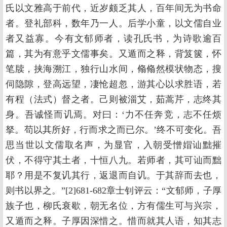
氏以文雅高于前代，近岁颇乏其人，百年间无为书命
者。登礼部科，数年乃一人。后学小童，以文儒自业
者又益寡。今有文郁师者，读孔氏书，为诗歌逾百
篇，其为有意乎文儒事矣。又遁而之释，背笈箧，怀
笔牍，挟海溯江，独行山水间，翛翛然模状物态，搜
伺隐隙，登高远望，凄怆超忽，游其心以求胜语，若
有程（法式）督之者。己则被淄艾，茹蒿芹，志终其
身。吾诚怪而讥焉。对曰：‘力不任奔竞，志不任烦
拏。苟以其所好，行而求之而已尔。’终不可变化。吾
思当世以文儒取名声，为显官，入朝受憎媢讪黜摧
伏，不得守其土者，十恒八九。若师者，其可讪而黜
耶？用是不复讥其行，返退而自讥。于其辞而去也，
则书以界之。”[2]681-682章士钊评云：“文郁师，子厚
族子也，柳氏衰歇，朝无名位，方有儒生可与兴宗，
又遁而之释。子厚因深惜之。惜而就其人语，知其志