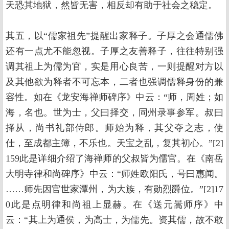
天恐其地狱，然皆无害，相反却有助于社会之稳定。
其五，以“儒家祖先”提醒出家释子。子厚之会通儒佛
还有一点尤不能忽视。子厚之友善释子，往往特别强
调其祖上为儒为官，实是用心良苦，一则提醒对方以
及其他欲为释者不可忘本，二者也强调儒释身份的兼
容性。如在《龙安海禅师碑序》中云：“师，周姓；如
海，名也。世为士，父曰择交，同州录事参军。叔曰
择从，尚书礼部侍郎。师始为释，其父夺之志，使
仕，至成都主簿，不乐也。天宝之乱，复其初心。”[2]
159此是详细介绍了海禅师的父叔皆为儒官。在《南岳
大明寺律和尚碑序》中云：“师姓欧阳氏，号曰惠闻。
……师先因官世家潭州，为大族，有勋烈爵位。”[2]17
0此是点明律和尚祖上显赫。在《送元暠师序》中
云：“其上为通侯，为高士，为儒先。资其儒，故不敢