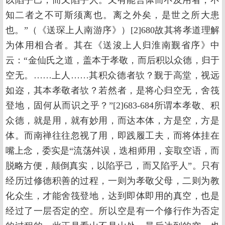
以陷乎己，而又陷乎人。又有能言体而不及用者，不
知二者之不可斯须离也。离之外矣，是世之所大患
也。”（《送琛上人南游序》）[2]680故其将孝道理解
为体用相合者。其在《送浚上人归淮南觐省序》中
云：“金仙氏之道，盖本于孝敬，而后积以众德，归于
空无。……上人……其积众德者欤？觐于高堂，视远
如迩，其本孝敬者欤？若然者，是将心归空无，舍筏
登地，固何从而识之乎？”[2]683-684所谓本孝敬、积
众德，就是用，就有妙用，而达本体，方是空，方是
体。而南禅往往忽视了用，即践履工夫，而将体挂在
嘴上念，委实是“流荡舛误，迭相师用，妄取空语，而
脱略方便，颠倒真实，以陷乎己，而又陷乎人”。只有
经历过修德积善的过程，一则为孝敬父母，二则为教
化众生，才能舍筏登地，达到即体即用的真空，也是
经过了一层否定的空。所以空是有一个修行作为否定