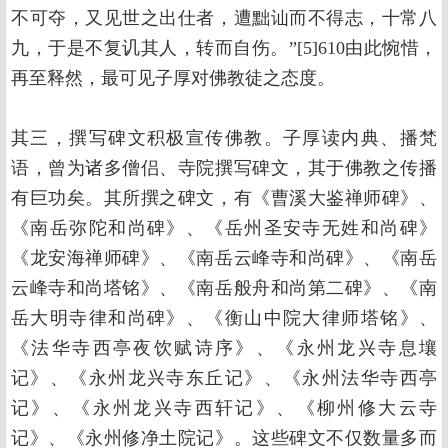
不可夺，又见世之出仕者，遭黜讪而不得志，十常八
九，于是不复讥其人，转而自伤。”[5]610由此惋惜，
再至释然，最可见子厚对佛教徒之态度。
其三，撰写碑文积极宣传佛教。子厚读内典、播梵
语，曾为诸多僧侣、寺院撰写碑文，其于佛教之传播
有巨功矣。其所撰之碑文，有《曹溪大鉴禅师碑》、
《南岳弥陀和尚碑》、《岳州圣安寺无姓和尚碑》
《龙安海禅师碑》、《南岳云峰寺和尚碑》、《南岳
云峰寺和尚塔铭》、《南岳般舟和尚第二碑》、《南
岳大明寺律和尚碑》、《衡山中院大律师塔铭》、
《法华寺西亭夜饮赋诗序》、《永州龙兴寺息壤
记》、《永州龙兴寺东丘记》、《永州法华寺西亭
记》、《永州龙兴寺西轩记》、《柳州修大云寺
记》、《永州修净土院记》。这些碑文不仅数量多而