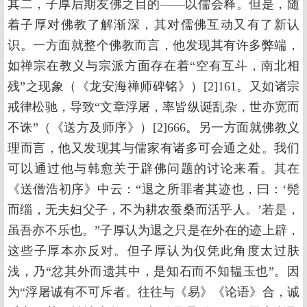
其二，子厚后期友佛之目的——以儒会释。但是，随
着子厚对佛教了解渐深，其对儒佛互动又有了新认
识。一方面就整个佛教而言，他发现其有许多弊端，
如禅宗在教义与宗派方面存在着“空有互斗，南北相
残”之现象（《龙安海禅师碑铭》）[2]161。又如诸宗
戒律松驰，导致“文章浮屠，率皆纵诞乱杂，世亦宽而
不诛”（《送方及师序》）[2]666。另一方面就佛教义
理而言，他又发现其与儒家有诸多可会通之处。我们
可以通过他与韩愈关于辟佛问题的讨论来看。其在
《送僧浩初序》中云：“退之所罪者其迹也，曰：‘髡
而缁，无夫妇父子，不为耕农蚕桑而活乎人。’若是，
虽吾亦不乐也。”子厚认为退之只是在外在的迹上辟，
这些子厚本亦反对。但子厚认为仅凭此角度太过肤
浅，乃“忿其外而遗其中，是知石而不知韫玉也”。因
为“浮屠诚有不可斥者。往往与《易》《论语》合，诚