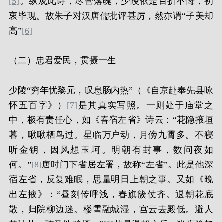
[5]
。纵观此诗，尽管落魄，少陵依是百折不悔，初
衷毕现。故朱子对汉唐儒批评甚厉，然亦谓“子美却
高”
[6]
（二）忠君爱民，贯摄一生
少陵“穷年忧黎元，叹息肠内热”（《自京赴奉先县咏
怀五百字》）
[7]
是其真实写照。一则处于庙堂之
中，极有责任心，如《春宿左省》诗云：“花隐掖垣
暮，啾啾栖鸟过。星临万户动，月傍九霄多。不寝
听金钥，因风想玉坷。明朝有封事，数问夜如
何。”
[8]
唐时门下省居左署，故称“左省”。此是他深
宿左省，反复难眠，思量明日上朝之事。又如《晚
出左掖》：“昼刻传呼浅，春旗簇仗齐。退朝花底
散，归院柳边迷。楼雪融城湿，宫云去殿低。避人