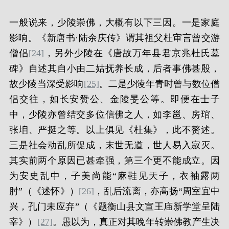
一般说来，少陵崇佛，大概有以下三因。一是家庭
影响。《新唐书·陆余庆传》谓其祖父杜审言曾交游
僧侣
[24]
，另外少陵在《唐故万年县君京兆杜氏墓
碑》自述其自小由二姑抚养长成，后者事佛甚殷，
故少陵当深受影响
[25]
。
二是少陵年青时曾与数位僧
侣交往，如长安赞公、金陵旻公等。即便在士子
中，少陵亦曾结交多位信佛之人，如李邕、房琯、
张垍、严挺之等。以上俱见《杜集》，此不赘述。
三是社会动乱所促成，末世无道，世人易入寂灭。
其实前两个原因已甚牵强，第三个更不能成立。因
为安史乱中，子美尚能“麻鞋见天子，衣袖露两
肘”（《述怀》）
[26]
，乱后流离，亦高扬“周室宜中
兴，孔门未应弃”（《题衡山县文宣王庙新学堂呈陆
宰》）
[27]
。愚以为，真正对其晚年转崇佛教产生决