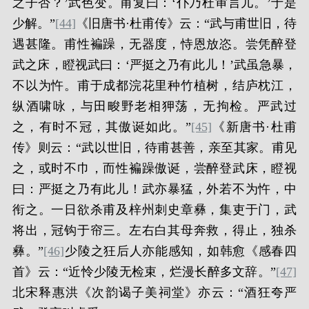
之子否？’武色变。甫复曰：‘仆乃杜审言儿。’于是
少解。”
[44]
《旧唐书·杜甫传》云：“武与甫世旧，待
遇甚隆。甫性褊躁，无器度，恃恩放恣。尝凭醉登
武之床，瞪视武曰：‘严挺之乃有此儿！’武虽急暴，
不以为忤。甫于成都浣花里种竹植树，结庐枕江，
纵酒啸咏，与田畯野老相狎荡，无拘检。严武过
之，有时不冠，其傲诞如此。”
[45]
《新唐书·杜甫
传》则云：“武以世旧，待甫甚善，亲至其家。甫见
之，或时不巾，而性褊躁傲诞，尝醉登武床，瞪视
曰：严挺之乃有此儿！武亦暴猛，外若不为忤，中
衔之。一日欲杀甫及梓州刺史章彝，集吏于门，武
将出，冠钩于帘三。左右白其母奔救，得止，独杀
彝。”
[46]
少陵之狂后人亦能感知，如韩愈《感春四
首》云：“近怜少陵无检束，烂漫长醉多文辞。”
[47]
北宋释惠洪《次韵谒子美祠堂》亦云：“酒狂夸严