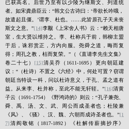
已获高名。后世乃至有以少陵为继斯文、列道统
者。如宋龚鼎臣云：“韩文公古诗曰：‘帝欲长吟哦，
故遣起且僵。’谓李、杜也。……此皆原孔子天未丧
斯文之意。”
[14]
李觏《上宋舍人书》云：“赖天相唐
室，生大贤以维持之。李、杜称兵于前，韩柳主盟
于后，诛邪赏正，方内向服。尧舜之道，晦而复
得；周孔之教，枯而复荣。”（《直请李先生文集》
卷二十七）
[15]
清吴乔（1611-1695）更向朝廷建
议：“（杜诗）不置之《六经》中，何处可置？窃谓
朝廷当特设一科，问以杜诗意义，于孔、孟之道有
益。从来李、杜并称，至此不能无轩轾。”
[16]
清黄
子云（1691-1754）《野鸿诗的》则云：“孔子兼尧、
舜、禹、汤、文、武、周公而成圣者也；杜陵兼
《风》、《骚》、汉、魏、六朝而成诗圣者也。”
[1
7]
清阎敬铭（1817-1892）《杜解传薪摘抄序》