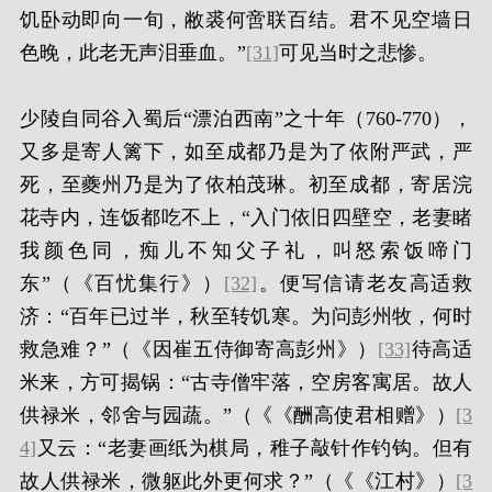
饥卧动即向一旬，敝裘何啻联百结。君不见空墙日
色晚，此老无声泪垂血。”
[31]
可见当时之悲惨。
少陵自同谷入蜀后“漂泊西南”之十年（760-770），
又多是寄人篱下，如至成都乃是为了依附严武，严
死，至夔州乃是为了依柏茂琳。初至成都，寄居浣
花寺内，连饭都吃不上，“入门依旧四壁空，老妻睹
我颜色同，痴儿不知父子礼，叫怒索饭啼门
东”（《百忧集行》）
[32]
。便写信请老友高适救
济：“百年已过半，秋至转饥寒。为问彭州牧，何时
救急难？”（《因崔五侍御寄高彭州》）
[33]
待高适
米来，方可揭锅：“古寺僧牢落，空房客寓居。故人
供禄米，邻舍与园蔬。”（《《酬高使君相赠》）
[3
4]
又云：“老妻画纸为棋局，稚子敲针作钓钩。但有
故人供禄米，微躯此外更何求？”（《《江村》）
[3