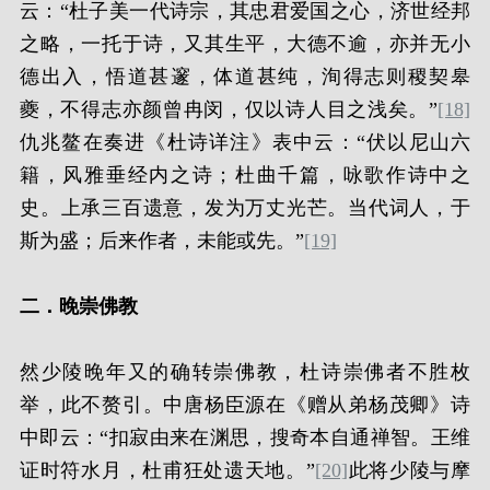
云：“杜子美一代诗宗，其忠君爱国之心，济世经邦
之略，一托于诗，又其生平，大德不逾，亦并无小
德出入，悟道甚邃，体道甚纯，洵得志则稷契皋
夔，不得志亦颜曾冉闵，仅以诗人目之浅矣。”
[18]
仇兆鳌在奏进《杜诗详注》表中云：“伏以尼山六
籍，风雅垂经内之诗；杜曲千篇，咏歌作诗中之
史。上承三百遗意，发为万丈光芒。当代词人，于
斯为盛；后来作者，未能或先。”
[19]
二．晚崇佛教
然少陵晚年又的确转崇佛教，杜诗崇佛者不胜枚
举，此不赘引。中唐杨臣源在《赠从弟杨茂卿》诗
中即云：“扣寂由来在渊思，搜奇本自通禅智。王维
证时符水月，杜甫狂处遗天地。”
[20]
此将少陵与摩