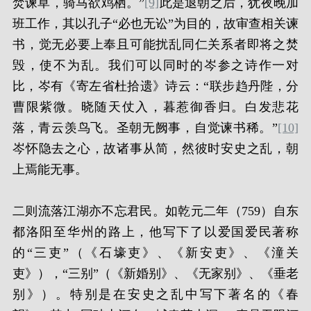
焚谏草，骑马欲鸡栖。”
[9]
此是退朝之后，犹夜晚加
班工作，其以孔子“必也无讼”为目的，故审查相关谏
书，觉无必要上奉且可能扰乱同仁关系者即将之焚
毁，使不为乱。我们可以同时的岑参之诗作一对
比，岑有《寄左省杜拾遗》诗云：“联步趋丹陛，分
曹限紫微。晓随天仗入，暮惹御香归。白发悲花
落，青云羡鸟飞。圣朝无阙事，自觉谏书稀。”
[10]
岑怀隐去之心，故诸事从简，然彼时安史之乱，朝
上焉能无事。
二则流落江湖亦不忘君民。如乾元二年（759）自东
都洛阳至华州的路上，他写下了以爱国爱民著称
的“三吏”（《石壕吏》、《新安吏》、《潼关
吏》），“三别”（《新婚别》、《无家别》、《垂老
别》）。特别是在安史之乱中写下著名的《春