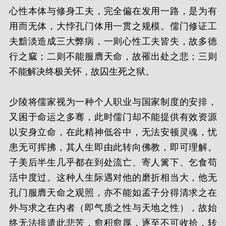
心性本体与修身工夫，完全偏在发用一路，是为有
用而无体，大悖孔门体用一贯之规模。儒门修证工
夫黯淡造成三大弊病，一则心性工夫皆失，故多德
行之窳；二则不能服膺天命，故罹出处之悲；三则
不能解决终极关怀，故囚生死之狱。
少陵将儒家视为一种个人职业与国家制度的安排，
又困于命运之多骞，此时儒门却不能提供有效资源
以安身立命，在此精神低谷中，无法安顿灵魂，忧
患无可挥拂，其人生即由此转向佛教，即可理解。
子美后半生几乎都在到处流亡、寄人篱下、乞食苟
活中度过。这种人生际遇对他的磨折相当大，他无
孔门服膺天命之观照，亦不能如孟子分得清求之在
外与求之在内者（即气质之性与天地之性），故始
终无法排遣此悲苦，愈积愈厚，逐至不可收拾，转