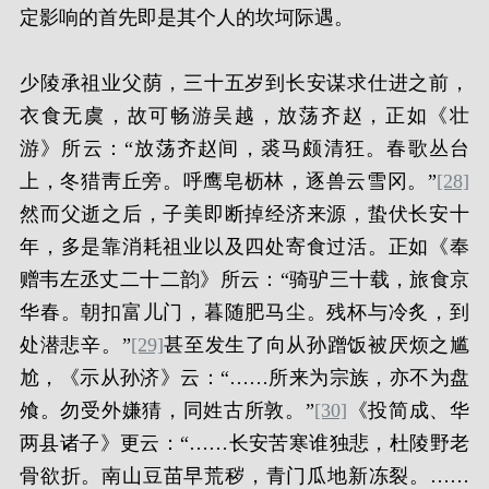
定影响的首先即是其
个人的坎坷际遇。
少陵承祖业父荫，三十五岁到长安谋求仕进之前，
衣食无虞，故可畅游吴越，放荡齐赵，正如《壮
游》所云：“放荡齐赵间，裘马颇清狂。春歌丛台
上，冬猎靑丘旁。呼鹰皂枥林，逐兽云雪冈。”
[28]
然而父逝之后，子美即断掉经济来源，蛰伏长安十
年，多是靠消耗祖业以及四处寄食过活。正如《奉
赠韦左丞丈二十二韵》所云：“骑驴三十载，旅食京
华春。朝扣富儿门，暮随肥马尘。残杯与冷炙，到
处潜悲辛。”
[29]
甚至发生了向从孙蹭饭被厌烦之尴
尬，《示从孙济》云：“……所来为宗族，亦不为盘
飧。勿受外嫌猜，同姓古所敦。”
[30]
《投简成、华
两县诸子》更云：“……长安苦寒谁独悲，杜陵野老
骨欲折。南山豆苗早荒秽，青门瓜地新冻裂。……