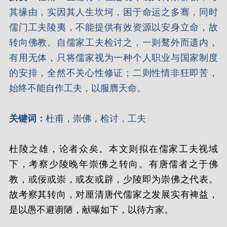
其缘由，实因其人生坎坷，困于命运之多骞，同时
儒门工夫陵夷，不能提供有效资源以安身立命，故
转向佛教。自儒家工夫检讨之，一则鹜外而遗内，
有用无体，只将儒家视为一种个人职业与国家制度
的安排，全然不关心性修证；二则性情非狂即苦，
始终不能自作工夫，以服膺天命。
关键词：
杜甫，崇佛，检讨，工夫
杜陵之雄，论者众矣。本文则拟在儒家工夫视域
下，考察少陵晚年崇佛之转向。有唐儒者之于佛
教，或佞或崇，或友或辟，少陵即为崇佛之代表。
故考察其转向，对厘清唐代儒家之发展实有裨益，
是以愚不避谫陋，献曝如下，以待方家。