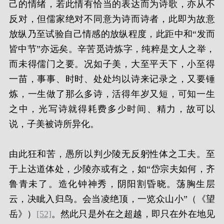
己的情绪，若此情有恰当的表达而为诗歌，亦从不
反对，但儒家绝对不同意为诗而诗者，此即为故意
放纵乃至试验自己情感的放纵程度，此距中和“发而
皆中节”亦远矣。辛苦觅诗炼字，纯粹是文人之举，
而未得儒门之要。况如子美，大至平天下，小至得
一苗，事事、时时、处处均以诗来记录之，又要锤
炼，一生做了那么多诗，活得年岁又短，可知一生
之中，光写诗就得耗费多少时间、精力，故可以
说，子美被诗所异化。
由此狂和苦，愚所以判少陵无反躬性体之工夫。至
于上达道体处，少陵亦或有之，如“岱宗夫如何，齐
鲁青未了。造化钟神秀，阴阳割昏晓。荡胸生层
云，决眦入归鸟。会当凌绝顶，一览众山小”（《望
岳》）
[52]
。然此只是外在之超越，即只在外在地见