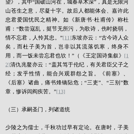
望》，其中“国破山河在，城春草木深”，真是无限河
山苍生之意，尽凝十字。故后人都能体会、嘉许此
忠君爱国忧民之精神。如《新唐书·杜甫传》称杜
甫：“数尝寇乱，挺节无所污，为歌诗，伤时挠弱，
情不忘君，人怜其忠。”
[11]
东坡亦云：“古今诗人众
矣，而杜子美为首，岂非以其流落饥寒，终身不
用，而一饭未尝忘君也欤！”（《王定国诗集叙》
[1
2]
清仇兆鳌亦云：“盖其笃于伦纪，有关君臣父子之
经；发乎性情，能合兴观群怨之旨。《前塞》、
《后塞》诸曲，痛书烽镝阽危；“三吏”、“三别”数
章，惨诉闾阎疾苦。”
[13]
（三）承嗣圣门，列诸道统
少陵之为儒士，千秋功过早有定论。在唐时，子美