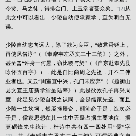
今贾、马之徒，得排金门、上玉堂者甚众矣。”
[2]
从
此文中可以看出，少陵自幼便承家学，至为明白无
误。
少陵自幼志向远大，除了欲为良臣，“致君舜尧上，
再使风俗淳”（《奉赠韦左丞丈二十二韵》）之外，
甚至曾“许身一何愚，窃比稷与契”（《自京赴奉先县
咏怀五百字》），此是自比商周之先祖，开不二伟
业者也。又云“周室宜中兴，孔门未应弃”（《题衡山
县文宣王庙新学堂呈陆宰》）此是欲效孔子再兴周
室！此足见少陵自我之认同，全是儒家先圣。而且
少陵一生坎坷，然屡挫屡奋，颠沛必于是，造次必
于是，儒家思想在其一生中无疑占据主要地位。据
莫砺锋先生统计，杜诗中共有四十四处用“儒”字