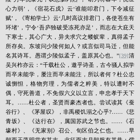
心力弱’，《宿花石戍》云‘谁能叩君门，下令减征
赋’，《寄柏学士》云‘几时高议排君门，各使苍生有
环堵’，宁令‘吾庐独破受冻死亦足’，而志在大庇天
下寒士，其心广大，异夫求穴之蝼蚁辈，真得孟子
所存矣。东坡问少陵何如人？或言似司马迁，但能
名其诗耳。愚谓少陵似孟子，盖原其心也。”
[39]
清
吴兴柞亦云：“千载杜公，邀乎诗圣，古今骚人拟学
而卒未能学，屡注而卒未能注，所以者何？杜公忠
诚恻怛，格物穷理，为儒者之粹美，特以遭时不
偶，守死善道，不免假六义以立言，申忠孝于天下
耳。……杜公者，圣贤而豪杰者也。尝试读其《蚕
谷行》、《茅屋叹》，非禹稷饥溺之心乎?……《悲
青坂》、《达行在》，属国苏武之节也。……《石
壕村》、《无家别》召公、旬区伯之仁也。……早