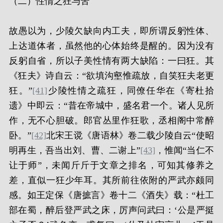
（二）性情之狂与苦
故愚以为，少陵欠缺向内工夫，即所谓反躬性体、
上达道体者，虽然他的心体始终是醒的。因为没有
反躬自省，所以子美性情有两大缺陷：一曰狂。其
《狂夫》诗自云：“欲填沟壑惟疏放，自笑狂夫老更
狂。”
[41]
少陵性情之疏狂，同僚任华在《寄杜拾
遗》中即云：“昔在帝城中，盛名君一个。诸人见所
作，无不心胆破。郎官丛里作狂歌，丞相阁中常醉
卧。”
[42]
北宋王谠《唐语林》卷二载少陵自云“使昭
明再生，吾当出刘、曹、二谢上”
[43]
，惟闻“当仁不
让于师”，未闻斤斤于文章之排名，可知其修养之
差，直似一狂少年耳。其所前往依附的严武亦颇同
感。如王定保《唐摭言》卷十二《酒失》载：“杜工
部在蜀，醉后登严武之床，厉声问武曰：‘公是严挺