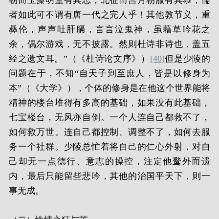
朝而玉藻明堂有其志，北征而吉月朝服有其恭；儒
者如此可不谓有唐一代之完人乎！其他敦节义，重
彝伦，声声吐肝膈，言言泣鬼神，虽藉草吟花之
余，偶尔游戏，无不披露。然则杜诗非诗也，盖五
经之遗文耳。”（《杜诗论文序》）
[40]
但是少陵的
问题在于，不知“自天子到至庶人，皆是以修身为
本”（《大学》），个体的修身是在他这个世界能将
精神的楼台堆得有多高的基础，如果没有此基础，
七宝楼台，无风亦自倒。一个人连自己都救不了，
如何救万世。连自己都控制、调整不了，如何去服
务一个社群。少陵总忙着将自己的仁心外射，对自
己却无一点德行、意志的操控，注定他鹜外而遗
内，最后只能留些悲吟，其他的治国平天下，则一
事无成。