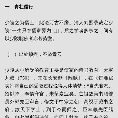
一．青壮儒行
少陵之为儒士，此论万古不磨。清人刘熙载裁定少
陵“一生只在儒家界内”
[1]
，后之学者多宗之，间有
以少陵耽佛者亦甚势微。
（一）出处顿挫，不坠青云
少陵从小所受的教育主要是儒家的诗书教育。天宝
九载（750），其在长安献《雕赋》，在《进雕赋
表》将自己的受教过程说得大体清楚：“自先君恕、
预以降，奉儒守官，未坠素业矣。亡祖故尚书膳部
员外郎先臣审言，修文于中宗之朝，高视于藏书之
府，故天下学士，到于今而师之。臣幸赖先臣绪
业，自七岁所缀诗笔，向四十载矣，约千有余篇。