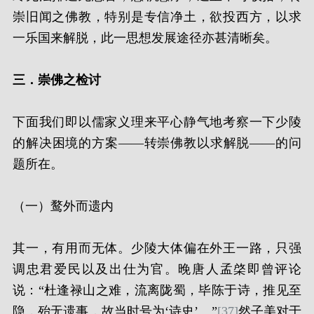
崇旧闻之佛教，特别是专信净土，欲投西方，以求
一乐国来解脱，此一思想发展途径亦甚清晰矣。
三．崇佛之检讨
下面我们即以儒家义理来平心静气地考察一下少陵
的解决困境的方案——转崇佛教以求解脱——的问
题所在。
（一）鹜外而遗内
其一，有用而无体。少陵大体偏在外王一路，只强
调忠君爱民以及出仕为官。晚唐人孟棨即曾评论
说：“杜逢禄山之难，流离陇蜀，毕陈于诗，推见至
隐，殆无遗事，故当时号为‘诗史’。”
[37]
然子美对于