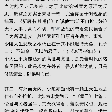
当时乱局亦无良筹，对于此政治制度之原理之反
思、调整之方案更未著一笔，完全停留于对现象的
描写。《新唐书·杜甫传》也说他“放旷不自检，好论
天下大事，高而不切。”
[38]
故他的忠君爱民虽合乎
旧之所谓忠义，然毕竟距孔门原旨亦远矣。事实上
少陵人生悲欢之根柢正在于其不能服膺天命。孔子
曰：“不知命，无以为君子。”（《论语·尧曰》）一
个人生平所能达到的高度与宽度，是受着时代的诸
多局限的，此是求之在外者，吾人所能为的，只是
修德进业，以俟时而已。
其二，有外而无内。少陵亦颇能将一颗生天生地之
仁心向外推扩。此如南宋黄彻云：“《孟子》七篇，
论君与民者居半，其余欲得君，盖以安民也。观杜
陵‘穷年忧黎元，叹息肠内热’，‘胡为将暮年，忧世