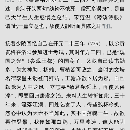
[3]
。其《奉赠韦左丞丈二十二韵》可谓经典之自
述。此诗开头两句“纨袴不饿死，儒冠多误身”，是自
己大半生人生感慨之总结。宋范温《潜溪诗眼》
谓“此一篇立意也，故使人静听而具陈之耳”
[4]
。
接着少陵回忆自己在开元二十三年（735），以乡贡
资格在洛阳参加进士考试，其时年方二四，已是“观
国之光”（参观王都）的国宾了。又叙自己读书勤
多，为文神助，杨雄、曹植皆可敌之。当时的文坛
名宿李邕主动登门拜访，王翰亦欲卜居为邻。自己
颇觉为人中龙凤，立志要“致君尧舜上，再使风俗
淳”，即要回归唐虞之治。未料人生转折如此，三十
年来，流落江湖，四处乞食于人，得些残杯冷炙。
然心中认为天命不当如此，实不甘落魄一生，故欲
再作登攀，我便如那白鸥，万里波涛，谁人能驯