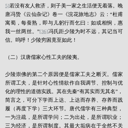
5]
若没有友人救济，则子美一家之生活便无着落。晚
唐冯贽《云仙杂记》卷一《浣花旅地志》云：“杜甫
寓蜀，每蚕熟，即与儿躬行而乞曰：如或相悯，惠
我一丝两丝。”
[36]
冯氏距少陵为时不远，其记当可
信。呜呼！少陵穷困竟至如此！
（二）汉唐儒家心性工夫的陵夷。
少陵崇佛的第二个原因便是儒家工夫之断灭。儒家
所谓工夫，是针对心性情欲作自我调节、控制与优
化的理性的道德实践。其在先秦“有其实而无其名”，
简言之，可分下学而上达、上达而存养、存养而践
履（再度下学）三大环节。唐代儒学有三种典型，
一为注疏，是所谓学问；二为出处，是所谓职业；
三为经济，是所谓制度。其最大垢病在于全然不关