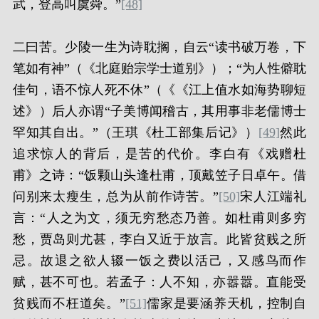
武，登高叫虞舜。”
[48]
二曰苦。少陵一生为诗耽搁，自云“读书破万卷，下
笔如有神”（《北庭贻宗学士道别》）；“为人性僻耽
佳句，语不惊人死不休”（《《江上值水如海势聊短
述》）后人亦谓“子美博闻稽古，其用事非老儒博士
罕知其自出。”（王琪《杜工部集后记》）
[49]
然此
追求惊人的背后，是苦的代价。李白有《戏赠杜
甫》之诗：“饭颗山头逢杜甫，顶戴笠子日卓午。借
问别来太瘦生，总为从前作诗苦。”
[50]
宋人江端礼
言：“人之为文，须无穷愁态乃善。如杜甫则多穷
愁，贾岛则尤甚，李白又近于放言。此皆贫贱之所
忌。故退之欲人辍一饭之费以活己，又感鸟而作
赋，甚不可也。若孟子：人不知，亦嚣嚣。直能受
贫贱而不枉道矣。”
[51]
儒家是要涵养天机，控制自