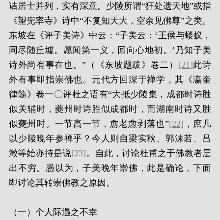
诘居士并列，实有深意。少陵所谓“狂处遗天地”或指
《望兜率寺》诗中“不复知天大，空余见佛尊”之类。
东坡在《评子美诗》中云：“子美云：‘王侯与蝼蚁，
同尽随丘墟。愿闻第一义，回向心地初。’乃知子美
诗外尚有事在也。”（《东坡题跋》卷二）
[21]
此诗
外有事即指崇佛也。元代方回深于禅学，其《瀛奎
律髓》卷一〇评杜之语有“大抵少陵集，成都时诗胜
似关辅时，夔州时诗胜似成都时，而湖南时诗又胜
似夔州时。一节高一节，愈老愈剥落也”
[22]
，庶几
以少陵晚年参禅乎？今人则自梁实秋、郭沫若、吕
澂等始亦持是说
[23]
。自此，讨论杜甫之于佛教者层
出不穷。愚以为，子美晚年崇佛，此是确论，下面
即讨论其转崇佛教之原因。
（一）个人际遇之不幸