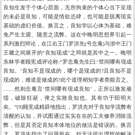
良知生发于个体心层面，无所拘束的个体心当下呈现
的未必是良知，可能是情欲恣肆，也可能是脱离现实
基础的虚幻价值。换言之，良知学以心体为基础，难
免产生主观、随意之流弊。这在中晚明思想界引起一
系列激烈辩论，在江右王门罗洪先(号念庵)与浙中王门
王畿之间展开的“良知现成”之辩就是其中之一。晚明
东林学者顾宪成评论称:“罗念庵先生曰:‘世间哪有现成
良知。’良知不是现成的，哪个是现成的?且良知不是
现成的，难道是做成的?此个道理稍知学者类能言之。
……然则念庵言‘世间哪有现成良知’，正所以激发顽
懦，破除狂诞，俾之实致良知也。其有功于阳明大
矣。”[9]顾宪成精辟地指出，罗洪先对于良知学流弊有
清醒的认知，并试图通过实实在在的工夫修养消除流
弊，但是其否定良知本体地位的做法是错误的。换言
之，罗洪先指出了问题所在，却无法提出理想的解决