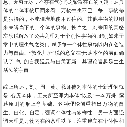
息、无穷无尽，不存在气(理)之聚散存亡的问题；从具
体的个体事物层面来看，万物生生不已，每一事物都
是独特的，不能僵滞地使用过往的、其他事物的规则
来束缚当下的、个体的事物。换言之，刘宗周的喜怒
哀乐说解放了公共之理对于个别性事物的限制(如朱子
学中的理生气之类)，赋予每一个体性事物以内在创造
力与自由。“敦化川流”说的意义在于:从本体的层面确
认了“气”的自我延展与自我更新，其理论旨趣是生生
活泼的宇宙。
综上所述，刘宗周、黄宗羲师徒对本体的全新理解就
是“心无本体，工夫所至即为本体”以及“一本万殊”撰
述原则的形上学基础。这种理论侧重指出万物的自
生、自化、自足，强调个体性与多样性；另一方面强
调天理是万物内在的条理秩序，注重建立在个体性和