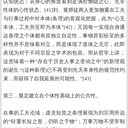
认知状态；从身心的角度看则是满腔恻隐之心、无非
性体的心性状态。[41]刘、黄师徒两人更加侧重在工夫
与行事过程中对本体(条理)的客观化把握，此为“心无
本体，工夫所至即为本体”[42]；又因每一实现自身通
达条理之个体都有其独立自足性，事物异彩纷呈的多
样性并不意味着对立，而是体现了道体之无尽，此即
表现为对于不同宗旨之学术的包容。而从哲学上讲，
这意味着一种“存在于历史人事之变动之中”的新理观
的诞生:“(这种新理)已不再受到先天本来性的规范性约
束，而获得了自我延展的可能性。”[43]
第三，奠定建立在个体性基础上的公共性。
在事的工夫论域，虚灵知觉之条理展现为刘宗周所说
的“轻重长短之形，仍听之于物”；万事万物不受宰制