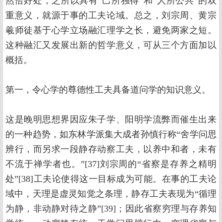
然恰好处，之所以具有“己所独得”和“人所公共”的双
重意义，就源于事的工夫论域。总之，刘宗周、黄宗
羲师徒基于心学立场融汇理学之长，避免两家之短。
这种融汇又发展出新的哲学意义，可从三个方面加以
概括。
第一，令心学的尊德性工夫具备道问学的知识意义。
这是晚明思想界因应朱子学、阳明学流弊而催生出来
的一种趋势，如东林学派集大成者孙慎行称“舍学问思
辨行，而另求一段静存动察工夫，以养中和者，未有
不流于禅学者也。”[37]刘宗周的“省察是存养之精明
处”[38]工夫论使得这一目标成为可能。在事的工夫论
域中，天理是虚灵知觉之条理，静存工夫表现为“循理
为静，非动静对待之静”[39]；因此省察穷理与存养知