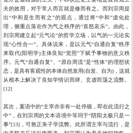
夫的效用，对于常人而言就是修而有之。而刘宗周提
出“中和是生而有之”的观点，通过将“中和”虚化处
理，侧重点落在作为气之秩序的“喜怒哀乐”。由此，
刘宗周建立起“元气论”的哲学立场，以气的一元论实
现“心性合一”。具体说来，是以元气“自通自复”秩序
来取代(阳明学)主体良知“觉照”下赋予事物的意义秩
序。元气“自通自复”、“原自周流”是“性体”的理想状
态，是具有客观性的本体自然发用(自发、自为)，这就
从根本上解决了良知学情识而肆、玄虚而荡之流弊。
[12]
其次，案语中的“主宰亦非有一处停顿，即在此流行之
中”，在刘宗周的文本语境中等同于“阴阳太极只是一
事”[13]，可救正朱子学流弊。此所谓主宰与流行，是