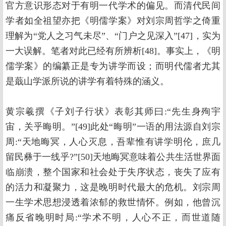
官方意识形态对于有明一代学术的偏见。而清代民间
学者如全祖望亦把《明儒学案》对刘宗周哲学之倚重
理解为“党人之习气未尽”、“门户之见深入”[47]，实为
一大误解。笔者对此已经有所辨析[48]。事实上，《明
儒学案》的编纂正是专为讲学而设；而明代儒者尤其
是蕺山学派所说的讲学有着特殊的涵义。
黄宗羲撰《子刘子行状》表彰其师曰:“先生身殉宇
宙，关乎晦明。”[49]此处“晦明”一语的用法源自刘宗
周:“天地晦冥，人心灭息，吾辈惟有讲学明伦，庶几
留民彝于一线乎?”[50]天地晦冥意味着公共生活世界面
临崩溃，整个国家和社会处于失序状态，丧失了应有
的活力和凝聚力，这是晚明时代最大的危机。刘宗周
一生学术思想浸透着浓郁的救世情怀。例如，他曾沉
痛反省晚明时局:“学术不明，人心不正，而世道随