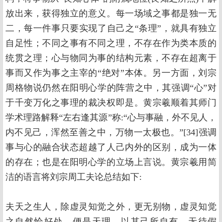
放出来，获得独立的意义。每一场域之事都是独一无
二，每一件事只要实现了自己之“条理”，就具有独立
自足性；不同之事有不同之理，不存在作为类本质的
统贯之理；心与物同为事的结构元素，不存在超离于
事而又作为事之主宰的“绝对”本体。另一方面，刘宗
周格物说仍然在阳明心学的阵营之中，其强调“心”对
于千变万化之事理的裁决权即是。黄宗羲顺着其师门
学术理路解释“左右逢其源”称:“心与事融，外不见人，
内不见己，浑然至善之中，万物一太极也。”[34]强调
事与心的融合状态超越了人己内外的区别，成为一体
的存在；也是在阳明心学的立场上言说。黄宗羲用简
洁的语言将刘宗周工夫论总结如下:
夫天之生人，除虚灵知觉之外，更无别物，虚灵知觉
之自然恰好处，便是天理。以其己所自有，无待假