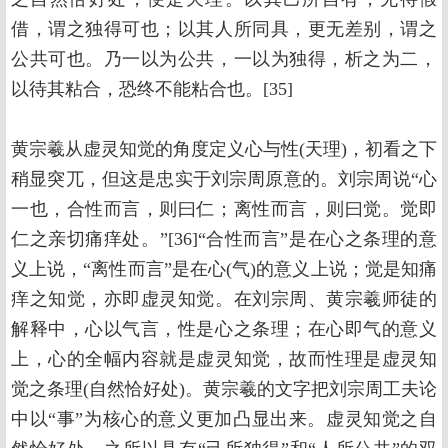
借，谓之独得可也；以其人所同具，更无差别，谓之
公共可也。乃一以为公共，一以为独得，析之为二，
以待其粘合，恐终不能粘合也。[35]
黄宗羲从虚灵知觉的角度定义心与性(天理)，初看之下
稍显突兀，但这是忠实于刘宗周原意的。刘宗周说“心
一也，合性而言，则曰仁；离性而言，则曰觉。觉即
仁之亲切痛痒处。”[36]“合性而言”是在心之条理的意
义上说，“离性而言”是在心(气)的意义上说；觉是知痛
痒之知觉，亦即虚灵知觉。在刘宗周、黄宗羲师徒的
解释中，心以气言，性是心之条理；在心即气的意义
上，心的全幅内容就是虚灵知觉，故而性理是虚灵知
觉之条理(自然恰好处)。黄宗羲的文字把刘宗周工夫论
中以“事”为核心的意义更加凸显出来。虚灵知觉之自