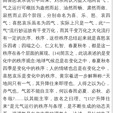
由喜怒哀乐说引申而来。刘宗周认为盈天地间皆气，
气之运行可概括为盎然而起、油然而畅、肃然而敛、
寂然而止四个阶段，分别命名为喜、乐、怒、哀四
气；喜怒哀乐虽名为四气，实际上只是一气，此“一
气”流行妙运故有千变万化，而其千变万化之大化流行
有一定的次序、秩序，这些秩序总结起来就是喜怒哀
乐四者；四端之心、仁义礼智、春夏秋冬，都是这一
秩序在各个层面的展现。[14]简言之，此说表述的是变
化中的秩序观念:地球气候总是在变化之中，春夏秋冬
四季是变化中的秩序；人的情绪也总是在变化之中，
喜怒哀乐是变化中的秩序。黄宗羲进一步解释称:“天
地间只有一气，其升降往来即理也。人得之以为心，
亦气也。气若不能自主宰，何以春而必夏、必秋、必
冬哉?……以其能主宰，故名之曰理。”[15]“升降往
来”是元气运行的秩序与条理，是不断生成的动态关