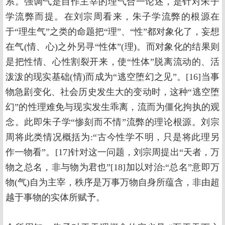
系。强调气是自作主宰的理气合一论述，是针对朱子
学流弊而提。在刘宗周看来，朱子学流弊的根源在
于“理生气”之类的命题把“理”、“性”都对象化了，妄想
在气(情、心)之外另寻“性体”(理)。而对象化的结果则
是把性情、心性割裂开来，使“性体”脱离流动的、活
泼泼的现实基础(情)而成为“逃空堕幻之见”。[16]当事
物急剧变化、社会历史发生大的变动时，这种“逃空堕
幻”的性理难免与现实发生乖离，流而为僵化拘执的观
念。此即朱子学“惨刻而不情”流弊的理论根源。刘宗
周将此类情况概括为:“古今性学不明，只是将此理另
作一物看”。[17]针对这一问题，刘宗周提出“天者，万
物之总名，非与物为君也”[18]加以对治:“总名”意即万
物(气)自为主宰，秩序是万事万物自身所蕴含，非由超
越于事物的实体所赋予。