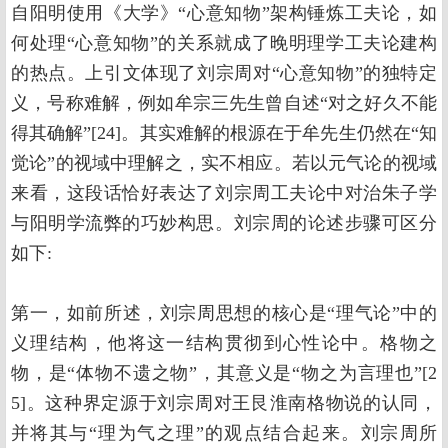
自阳明使用《大学》“心意知物”架构锤炼工夫论，如
何处理“心意知物”的关系就成了晚明理学工夫论建构
的热点。上引文体现了刘宗周对“心意知物”的独特定
义，号称难解，例如牟宗三先生曾自述“对之好久不能
得其确解”[24]。其实难解的根源在于牟先生仍然在“知
觉论”的视域中理解之，实不相应。若以元气论的视域
来看，这段话恰好表达了刘宗周工夫论中对治朱子学
与阳明学流弊的巧妙构思。刘宗周的论述步骤可区分
如下:
第一，如前所述，刘宗周思想的核心是“理气论”中的
义理结构，他将这一结构贯彻到心性论中。格物之
物，是“体物不遗之物”，其意义是“物之为言理也”[2
5]。这种界定源于刘宗周对王艮淮南格物说的认同，
并将其与“理为气之理”的观点结合起来。刘宗周所