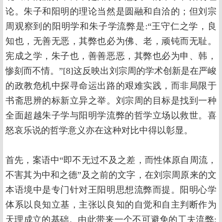
论。朱子和阳明的理论当然是圆融和自洽的；但刘宗
周观察到的阳明学和朱子学流弊是:“王守仁之学，良
知也，无善无恶，其弊也必为佛、老，顽钝而无耻。
宪成之学，朱子也，善善恶恶，其弊也必为申、韩，
惨刻而不情。”[8]这反映出刘宗周的学术创新是在严峻
的政教危机中探寻命运出路的艰难实践，而非局限于
书斋思辨的标新立异之举。刘宗周的目标是找到一种
全面超越朱子学与阳明学流弊的哲学立场以救世。喜
怒哀乐说的哲学意义亦在这种对比中得以彰显。
首先，案语中“即不无过不及之差，而性体原自周流，
不害其为中和之德”及之前的文字，在刘宗周原来的文
本语境中是专门针对王阳明思想流弊而提。阳明心学
体系以良知立基，主张以良知的自觉和自主判断作为
天理成立的基础。由此带来一个不可避免的工夫流弊: