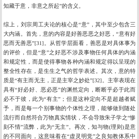
知藏于意，非意之所起”的含义。
综上，刘宗周工夫论的核心是“意”，其中至少包含三
大内涵。首先，意的内容是好善恶恶之好恶，“意有好
恶而无善恶”[31]。从哲学层面看，善恶是对具体事为
的评价，但是“意”之好恶不涉及事物任何具体的内涵
和规定性，而是使得事物各种内涵和规定得以呈现的
整全性存在，是生生之气的哲学表述。其次，意的特
质是“有主而无主，正是主宰之妙处”[32]。主宰表现在
具有“好必好、恶必恶”的渊然定向，断断乎必于此而
必不于彼，此为“有主”；但是这种定向不是超越者赋
予，而是每一个别事物的个体性之理，能够做到随处
流行而自然符合万物真实情状，不会导致朱子学之“惨
刻不情”流弊，此为“无主”。再次，知与物(理则)是意
的不同面向，这意味着在“虚灵明觉”之良知教体系中