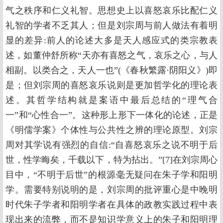
气之秩序和仁义礼智。思想史上以喜怒哀乐比配仁义
礼智的学者不乏其人；但是刘宗周与前人做法有着明
显的差异:前人的论述大多是天人感应式的类宗教表
述，如董仲舒所称“天亦有喜怒之气，哀乐之心，与人
相副。以类合之，天人一也”(《春秋繁露·阴阳义》)即
是；但刘宗周的喜怒哀乐说则是更加哲学化的理论表
述。其哲学结构就是案语中最后总结的“理气合
一”和“心性合一”。这种形上形下一体化的论述，正是
《明儒学案》个体性与公共性之辨的理论原型。刘宗
周对其学说有强烈的自信:“自喜怒哀乐之说不明于后
世，性学晦矣，千载以下，特为拈出。”[7]在刘宗周心
目中，“不明于后世”的根源毫无疑问在朱子学和阳明
学。需要特别说明的是，刘宗周的批评重心是中晚明
时代朱子学者和阳明学者在具体的政教实践过程中表
现出来的流弊，而不是知识学意义上的朱子和阳明理