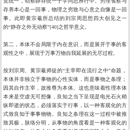
觉统一，动察静存统一于学问思辨行中。穷理省察与
存养本心是一回事，物理之穷致与心意之自慊是一回
事。此即黄宗羲所总结的刘宗周思想四大创见之一
的“静存之外无动察”[40]之哲学意义。
第二，本体不会局限于内在意识，而是展开于事的客
观性之中，展现于万事万物自我延展的无尽过程。
按刘宗周、黄宗羲师徒的“主宰即在流行之中”命题，
本体并非独立于事物的心性实体，而是事物之条理；
因其自作主宰，故推尊为本体。这也意味着性理本体
本来是空虚无可想像，良知之当下呈现是电光石火稍
纵即逝的状态，必须落实于行事，以一种客观化的方
式致良知于事事物物。良知之条理在这一过程中被推
致其极，脉络分明，从事物的角度看是一种客观化的