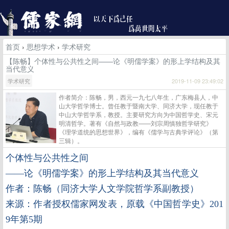
首页
›
思想学术
›
学术研究
【陈畅】个体性与公共性之间——论《明儒学案》的形上学结构及其
当代意义
学术研究
2019-11-09 23:49:02
作者简介：陈畅，男，西元一九七八年生，广东梅县人，中
山大学哲学博士。曾任教于暨南大学、同济大学，现任教于
中山大学哲学系，教授。主要研究方向为中国哲学史、宋元
明清哲学。著有《自然与政教——刘宗周慎独哲学研究》
《理学道统的思想世界》，编有《儒学与古典学评论》（第
三辑）。
个体性与公共性之间
——论《明儒学案》的形上学结构及其当代意义
作者：陈畅（同济大学人文学院哲学系副教授）
来源：作者授权儒家网发表，原载《中国哲学史》201
9年第5期