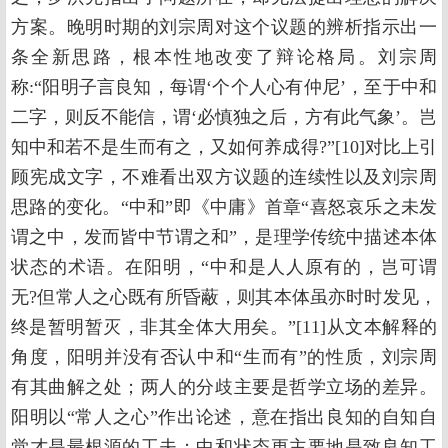
方案。晚明时期的刘宗周对这个议题的辨析指示出一
条全新思路，根本性地改变了辩论格局。刘宗周
称:“阳明子言良知，每谓‘个个人心有仲尼’，至于中和
二字，则反不能信，谓‘必慎独之后，方有此气象’。岂
知中和若不是生而有之，又如何养成得?”[10]对比上引
顾宪成文字，不难看出双方议题的连续性以及刘宗周
思路的变化。“中和”即《中庸》首章“喜怒哀乐之未发
谓之中，发而皆中节谓之和”，是理学传统中描述本体
状态的术语。在阳明，“中和是人人原有的，岂可谓
无?但常人之心既有所昏蔽，则其本体虽亦时时发见，
终是暂明暂灭，非其全体大用矣。”[11]从文本解释的
角度，阳明并没有否认中和“生而有”的性质，刘宗周
有其曲解之处；两人的分歧主要是哲学立场的差异。
阳明以“常人之心”作出论述，意在指出良知的自知自
觉才是最根源的工夫；中和状态更主要地是致良知工