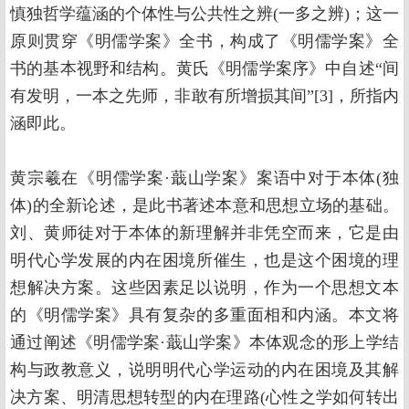
慎独哲学蕴涵的个体性与公共性之辨(一多之辨)；这一
原则贯穿《明儒学案》全书，构成了《明儒学案》全
书的基本视野和结构。黄氏《明儒学案序》中自述“间
有发明，一本之先师，非敢有所增损其间”[3]，所指内
涵即此。
黄宗羲在《明儒学案·蕺山学案》案语中对于本体(独
体)的全新论述，是此书著述本意和思想立场的基础。
刘、黄师徒对于本体的新理解并非凭空而来，它是由
明代心学发展的内在困境所催生，也是这个困境的理
想解决方案。这些因素足以说明，作为一个思想文本
的《明儒学案》具有复杂的多重面相和内涵。本文将
通过阐述《明儒学案·蕺山学案》本体观念的形上学结
构与政教意义，说明明代心学运动的内在困境及其解
决方案、明清思想转型的内在理路(心性之学如何转出