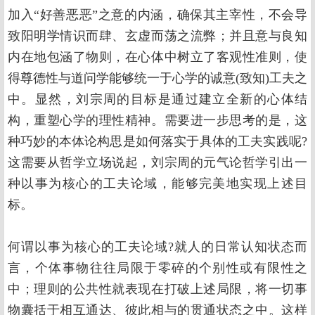
加入“好善恶恶”之意的内涵，确保其主宰性，不会导
致阳明学情识而肆、玄虚而荡之流弊；并且意与良知
内在地包涵了物则，在心体中树立了客观性准则，使
得尊德性与道问学能够统一于心学的诚意(致知)工夫之
中。显然，刘宗周的目标是通过建立全新的心体结
构，重塑心学的理性精神。需要进一步思考的是，这
种巧妙的本体论构思是如何落实于具体的工夫实践呢?
这需要从哲学立场说起，刘宗周的元气论哲学引出一
种以事为核心的工夫论域，能够完美地实现上述目
标。
何谓以事为核心的工夫论域?就人的日常认知状态而
言，个体事物往往局限于零碎的个别性或有限性之
中；理则的公共性就表现在打破上述局限，将一切事
物囊括于相互通达、彼此相与的贯通状态之中。这样