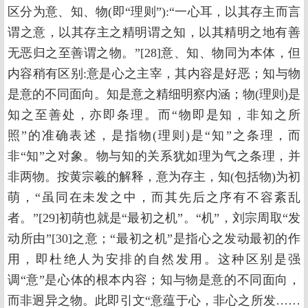
区分为意、知、物(即“理则”):“一心耳，以其存主而言
谓之意，以其存主之精明谓之知，以其精明之地有善
无恶归之至善谓之物。”[28]意、知、物同为本体，但
内容稍有区别:意是心之主宰，其内容是好恶；知与物
是意的不同面向。知是意之精细明察内涵；物(理则)是
知之至善处，亦即条理。而“物即是知，非知之所
照”的准确表述，是指物(理则)是“知”之条理，而
非“知”之对象。物与知的关系犹如理为气之条理，并
非两物。按黄宗羲的解释，意为存主，知(包括物)为初
萌，“虽同在未发之中，而其先后之序有不容紊乱
者。”[29]初萌也就是“最初之机”。“机”，刘宗周取“发
动所由”[30]之意；“最初之机”是指心之发动最初的作
用，即杜绝人为安排的自然发用。这种区别是强
调“意”是心体的根本内容；知与物是意的不同面向，
而非迥异之物。此即引文“意蕴于心，非心之所发……