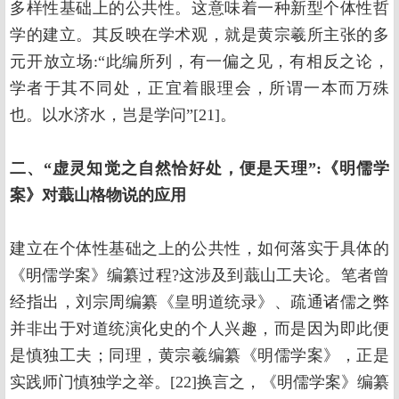
多样性基础上的公共性。这意味着一种新型个体性哲
学的建立。其反映在学术观，就是黄宗羲所主张的多
元开放立场:“此编所列，有一偏之见，有相反之论，
学者于其不同处，正宜着眼理会，所谓一本而万殊
也。以水济水，岂是学问”[21]。
二、“虚灵知觉之自然恰好处，便是天理”:《明儒学
案》对蕺山格物说的应用
建立在个体性基础之上的公共性，如何落实于具体的
《明儒学案》编纂过程?这涉及到蕺山工夫论。笔者曾
经指出，刘宗周编纂《皇明道统录》、疏通诸儒之弊
并非出于对道统演化史的个人兴趣，而是因为即此便
是慎独工夫；同理，黄宗羲编纂《明儒学案》，正是
实践师门慎独学之举。[22]换言之，《明儒学案》编纂