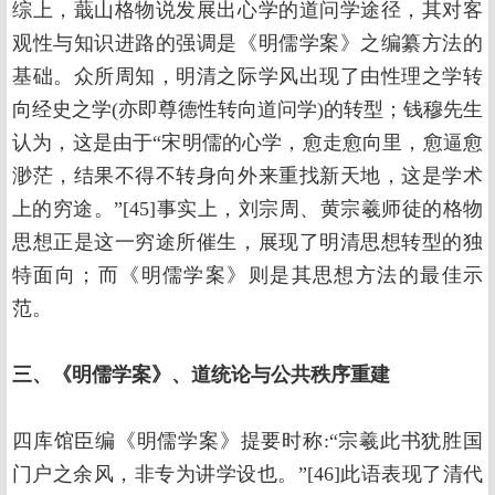
综上，蕺山格物说发展出心学的道问学途径，其对客
观性与知识进路的强调是《明儒学案》之编纂方法的
基础。众所周知，明清之际学风出现了由性理之学转
向经史之学(亦即尊德性转向道问学)的转型；钱穆先生
认为，这是由于“宋明儒的心学，愈走愈向里，愈逼愈
渺茫，结果不得不转身向外来重找新天地，这是学术
上的穷途。”[45]事实上，刘宗周、黄宗羲师徒的格物
思想正是这一穷途所催生，展现了明清思想转型的独
特面向；而《明儒学案》则是其思想方法的最佳示
范。
三、《明儒学案》、道统论与公共秩序重建
四库馆臣编《明儒学案》提要时称:“宗羲此书犹胜国
门户之余风，非专为讲学设也。”[46]此语表现了清代