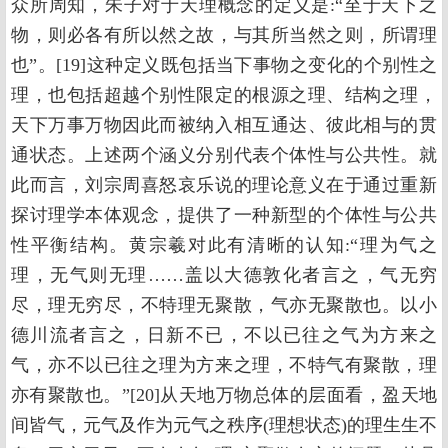
众所周知，朱子对于天理概念的定义是:“至于天下之
物，则必各有所以然之故，与其所当然之则，所谓理
也”。[19]这种定义既包括当下事物之变化的个别性之
理，也包括超越个别性限定的根源之理、结构之理，
天下万事万物因此而被纳入相互通达、彼此相与的贯
通状态。上述两个涵义分别代表个体性与公共性。就
此而言，刘宗周喜怒哀乐说的理论意义在于通过重新
探讨理学本体观念，提供了一种新型的个体性与公共
性平衡结构。黄宗羲对此有清晰的认知:“理为气之
理，无气则无理……盖以大德敦化者言之，气无穷
尽，理无穷尽，不特理无聚散，气亦无聚散也。以小
德川流者言之，日新不已，不以已往之气为方来之
气，亦不以已往之理为方来之理，不特气有聚散，理
亦有聚散也。”[20]从天地万物总体的层面看，盈天地
间皆气，元气及作为元气之秩序(理想状态)的理生生不