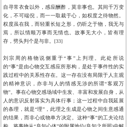
自寻常衣食以外，感应酬酢，莫非事也。其间千万变
化，不可端倪，而一一取裁于心，如权度之待物然。
权度虽在我，而轻重长短之形，仍听之于物，我无与
焉，所以情顺万事而无情也。故事无大小，皆有理
存，劈头判个是与非。[33]
刘宗周的格物说侧重于“事”上判理。此处所说
的“事”是由心物交互感应所形构，是处于事件性的实
践过程中的关系性存在。这一存在没有局限于人主观
的精神意识，亦非与人的情感无涉的所谓“客观万
物”。事在心物交感场域中生发、丰富和发展自身，从
人的意识反射落实为具体行事；这一过程中自我延展
的条理，就是“理”，此理之生成是心物之间生意感通
的结果，而非心或物单方决定。这种“事”的工夫论结
构，将事物从“良知心体”的附属地位(良知之所照)中解