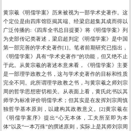
黄宗羲《明儒学案》历来被视为一部学术史著作。这
个定位是由四库馆臣揭其端、经梁启超集其成而得以
广泛传播的:《四库全书总目提要》将《明儒学案》列
为史部传记类著述，梁启超判定《明儒学案》是中国
第一部完善的学术史著作[1]。笔者前期研究已指出，
《明儒学案》具有“学术史著作”的功能，但又绝不止
于此。从黄宗羲的著述本意来看，《明儒学案》主要
是一部理学政教之书，这与学术史著作的目标和性质
完全不同。此所谓理学政教之书，与黄宗羲之师刘宗
周的哲学思想密切相关。从表面上看，黄氏此书以其
师学为标准评价明儒学术；但其实是在发挥刘宗周慎
独哲学基本原则，以建构其政教意义。[2]黄宗羲在
《明儒学案序》提出“心无本体，工夫所至即为本
体”以及“一本万殊”的撰述原则，实际上是其师刘宗周