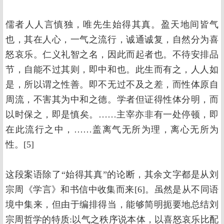
儒者人人言慎独，唯先生始得其真。盈天地间皆气
也，其在人心，一气之流行，诚通诚复，自然分为喜
怒哀乐。仁义礼智之名，因此而起者也。不待安排品
节，自能不过其则，即中和也。此生而有之，人人如
是，所以谓之性善。即不无过不及之差，而性体原自
周流，不害其为中和之德。学者但证得性体分明，而
以时保之，即是慎矣。……主宰亦非有一处停顿，即
在此流行之中，……盖离气无所为理，离心无所为
性。[5]
这段案语除了“始得其真”的论断，其余文字都是从刘
宗周《学言》和书信中收集而来[6]。虽然是从不同语
境中集来，但由于编排得当，能够简明扼要地总结刘
宗周哲学的特质:以气之秩序说本体，以喜怒哀乐比配