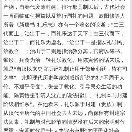
产物，自秦代废除封建、推行郡县制以后，古代社会
一直面临如何损益以及施行周礼的问题。欧阳修等人
所著《新唐书·礼乐志》亦有一个著名的论断：“由三
代而上，治出于一，而礼乐达于天下；由三代而下，
治出于二，而礼乐为虚名。”治出于一是指以礼导民、
治教合一；治出于二则是指治教分离，官府以簿书、
狱讼、兵食为治，轻礼乐教化。用陈寅恪的话来说，
就是“自汉以来史官所记礼制止用于郊庙朝廷，皆有司
之事”。此即现代历史学家刘咸炘所说的礼“不周于人
伦、不通乎俗变”，失去了教化、引导民众生活的功
能。陈寅恪援引清人沈垚的说法指出，“礼制本与封建
阶级相维系”。在他看来，礼乐源于封建（贵族）制，
从汉代至唐代的中国社会去古未远，尚保留有封建宗
法因素，礼制与时代脱节的情况没有后来的宋明时代
严重；宋明时代是“士大夫皆出草野”的平民化社会，