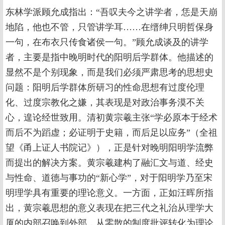
东林学派顾允成指出：“吾叹夫今之讲学者，恁是天崩
地陷，他也不管，只管讲学耳……在缙绅只明哲保身
一句，在布衣只传食诸侯一句。”顾允成谈及的讲学
者，主要是指中晚明时代的阳明后学群体。他描述的
显然不是个别现象，而是我们必须严肃思考的思想史
问题：阳明后学群体所研习的性命思想有过度伦理
化、过度宗教化之嫌，其表现是对政治事务漠不关
心，遑论经世致用。清初黄宗羲主张“学必原本于经术
而后不为蹈虚；必证明于史籍，而后足以应务”（全祖
望《甬上证人书院记》），正是针对晚明阳明学流弊
而提出的解决方案。黄宗羲建构了融汇文与道、经史
与性命、道德与事功的“新心学”，对于阳明学乃至宋
明理学具有重要的理论意义。一方面，正如汪晖所指
出，黄宗羲思想的意义表现在把三代之礼治从理学大
厦的内部召唤到外部，从零散的制度批评转化为理论