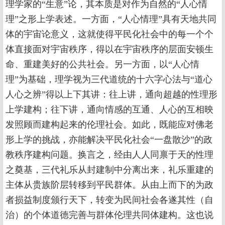
理学家的“生意”论，其本质是对作为自然的“人心情
理”之形上学表述。一方面，“人心情理”具有天地共同
体的宇宙论意义，这就使得平民化社会中的每一个个
体直接面对宇宙秩序，得以在宇宙秩序的层面安顿生
命、重建美好的公共社会。另一方面，以“人心情
理”为基础，理学视为三代道统的十六字心法与“道心
人心之辨”得以上下其讲：往上讲，通向超越的性理形
上学建构；往下讲，通向情感的互通、人心的互相映
发照顾而建构起来的伦理社会。如此，既能应对佛老
形上学的挑战，亦能解决平民化社会“一盘散沙”的政
教秩序建构问题。换言之，经由人人同禀于天的性理
之奠基，三代礼乐从封建制中分离出来，礼乐重建的
主体从贵族阶层转移到平民群体。从由上而下的为政
者损益制度颁行天下，转变为民间社会各遂其性（自
治）的个体道德完善与群体伦理共同体建构。这也说