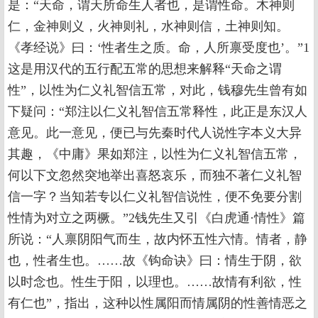
是：“天命，谓天所命生人者也，是谓性命。木神则
仁，金神则义，火神则礼，水神则信，土神则知。
《孝经说》曰：‘性者生之质。命，人所禀受度也’。”1
这是用汉代的五行配五常的思想来解释“天命之谓
性”，以性为仁义礼智信五常，对此，钱穆先生曾有如
下疑问：“郑注以仁义礼智信五常释性，此正是东汉人
意见。此一意见，便已与先秦时代人说性字本义大异
其趣，《中庸》果如郑注，以性为仁义礼智信五常，
何以下文忽然突地举出喜怒哀乐，而独不著仁义礼智
信一字？当知若专以仁义礼智信说性，便不免要分割
性情为对立之两橛。”2钱先生又引《白虎通·情性》篇
所说：“人禀阴阳气而生，故内怀五性六情。情者，静
也，性者生也。……故《钩命诀》曰：情生于阴，欲
以时念也。性生于阳，以理也。……故情有利欲，性
有仁也”，指出，这种以性属阳而情属阴的性善情恶之