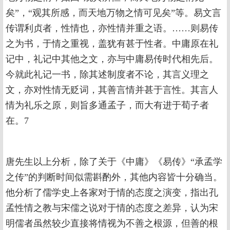
矣”，“观其所感，而天地万物之情可见矣”等。易文言
传谓利贞者，性情也，亦性情并重之语。……则易传
之为书，于情之重视，盖犹有甚于性者。中庸原在礼
记中，礼记中其他之文，亦与中庸易传时代相先后。
今就此礼记一书，除其述制度者不论，其言义理之
文，亦对性情无贬词，其善言情并甚于言性。其言人
情为礼乐之原，则旨多通孟子，而大有进于荀子者
在。7
唐先生以上分析，除了关于《中庸》《易传》“承孟学
之传”的判断时间似需斟酌外，其他内容皆十分确当。
他分析了儒学史上各家对于情的态度之演变，指出孔
孟性情之教与宋儒之说对于情的态度之差异，认为宋
明儒者虽然较少直接将情视为不善之根源，但善的根