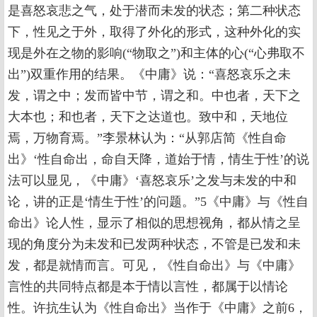
是喜怒哀悲之气，处于潜而未发的状态；第二种状态
下，性见之于外，取得了外化的形式，这种外化的实
现是外在之物的影响(“物取之”)和主体的心(“心弗取不
出”)双重作用的结果。《中庸》说：“喜怒哀乐之未
发，谓之中；发而皆中节，谓之和。中也者，天下之
大本也；和也者，天下之达道也。致中和，天地位
焉，万物育焉。”李景林认为：“从郭店简《性自命
出》‘性自命出，命自天降，道始于情，情生于性’的说
法可以显见，《中庸》‘喜怒哀乐’之发与未发的中和
论，讲的正是‘情生于性’的问题。”5《中庸》与《性自
命出》论人性，显示了相似的思想视角，都从情之呈
现的角度分为未发和已发两种状态，不管是已发和未
发，都是就情而言。可见，《性自命出》与《中庸》
言性的共同特点都是本于情以言性，都属于以情论
性。许抗生认为《性自命出》当作于《中庸》之前6，