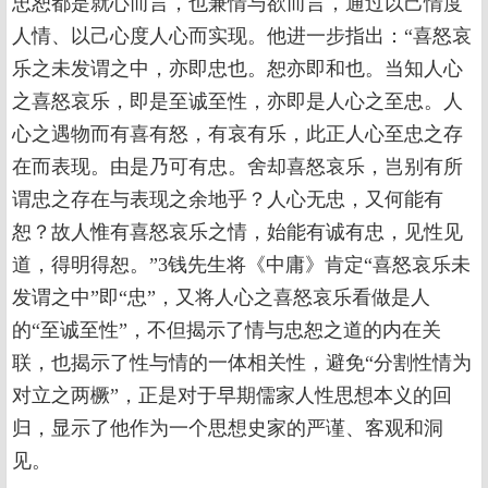
忠恕都是就心而言，也兼情与欲而言，通过以己情度
人情、以己心度人心而实现。他进一步指出：“喜怒哀
乐之未发谓之中，亦即忠也。恕亦即和也。当知人心
之喜怒哀乐，即是至诚至性，亦即是人心之至忠。人
心之遇物而有喜有怒，有哀有乐，此正人心至忠之存
在而表现。由是乃可有忠。舍却喜怒哀乐，岂别有所
谓忠之存在与表现之余地乎？人心无忠，又何能有
恕？故人惟有喜怒哀乐之情，始能有诚有忠，见性见
道，得明得恕。”3钱先生将《中庸》肯定“喜怒哀乐未
发谓之中”即“忠”，又将人心之喜怒哀乐看做是人
的“至诚至性”，不但揭示了情与忠恕之道的内在关
联，也揭示了性与情的一体相关性，避免“分割性情为
对立之两橛”，正是对于早期儒家人性思想本义的回
归，显示了他作为一个思想史家的严谨、客观和洞
见。