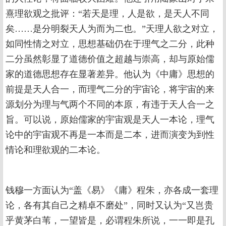
熹理欲观之批评：“若天是理，人是欲，是天人不同
矣……是分明裂天人为而为二也。”天理人欲之对立，
如同性情之对立，思想基础仍在于理气之二分，此种
二分虽然彰显了道德价值之超越与崇高，却与原始儒
家的道德思想存在显著差异。他认为《中庸》思想的
前提是天人合一，而理气二分的宇宙论，将宇宙的来
源划分为理与气两个不同的本原，有违于天人合一之
旨。可以说，原始儒家的宇宙观是天人一本论，理气
论中的宇宙观不再是一本而是二本，进而演变为到性
情论和理欲观的二本论。
钱穆一方面认为“盖《易》《庸》程朱，亦各成一套理
论，各有其自己之精卓不磨处”，同时又认为“又岂贵
乎黄茅白苇，一望皆是，必谓程朱所说，一一即是孔