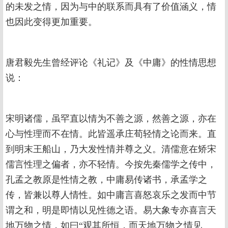
的未发之情，因为与中的联系而具有了价值涵义，情
也因此变得更加重要。
唐君毅先生曾经评论《礼记》及《中庸》的性情思想
说：
宋明诸儒，虽罕直以情为不善之源，然善之源，亦在
心与性理而不在情。此皆遥承庄荀轻情之论而来。直
到明末王船山，乃大发性情并尊之义。清儒意在矫宋
儒言性理之偏者，亦不轻情。今按先秦儒学之传中，
孔孟之教原是性情之教，中庸易传诸书，承孟学之
传，皆兼以尊人情性。如中庸言喜怒哀乐之发而中节
谓之和，明是即情以见性德之语。易大象专亦喜言天
地万物之情，如曰“观其所恒，而天地万物之情见