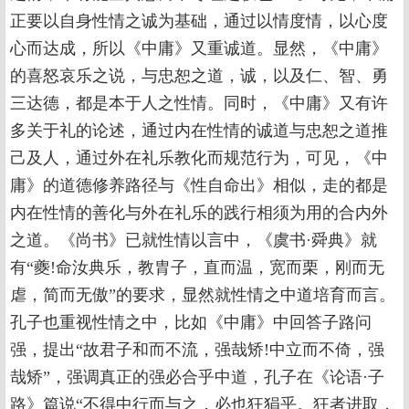
正要以自身性情之诚为基础，通过以情度情，以心度
心而达成，所以《中庸》又重诚道。显然，《中庸》
的喜怒哀乐之说，与忠恕之道，诚，以及仁、智、勇
三达德，都是本于人之性情。同时，《中庸》又有许
多关于礼的论述，通过内在性情的诚道与忠恕之道推
己及人，通过外在礼乐教化而规范行为，可见，《中
庸》的道德修养路径与《性自命出》相似，走的都是
内在性情的善化与外在礼乐的践行相须为用的合内外
之道。《尚书》已就性情以言中，《虞书·舜典》就
有“夔!命汝典乐，教胄子，直而温，宽而栗，刚而无
虐，简而无傲”的要求，显然就性情之中道培育而言。
孔子也重视性情之中，比如《中庸》中回答子路问
强，提出“故君子和而不流，强哉矫!中立而不倚，强
哉矫”，强调真正的强必合乎中道，孔子在《论语·子
路》篇说“不得中行而与之，必也狂狷乎。狂者进取，