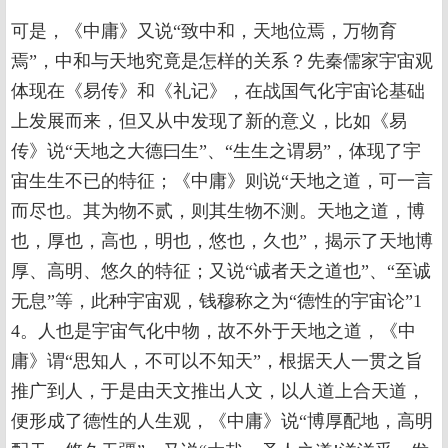
可是，《中庸》又说“致中和，天地位焉，万物育
焉”，中和与天地究竟是怎样的关系？先秦儒家宇宙观
体现在《易传》和《礼记》，在战国气化宇宙论基础
上发展而来，但又从中发现了新的意义，比如《易
传》说“天地之大德曰生”、“生生之谓易”，体现了宇
宙生生不已的特征；《中庸》则说“天地之道，可一言
而尽也。其为物不贰，则其生物不测。天地之道，博
也，厚也，高也，明也，悠也，久也”，揭示了天地博
厚、高明、悠久的特征；又说“诚者天之道也”、“至诚
无息”等，此种宇宙观，钱穆称之为“德性的宇宙论”1
4。人也是宇宙气化中物，故不外于天地之道，《中
庸》谓“思知人，不可以不知天”，根据天人一贯之旨
推广到人，于是由天文推出人文，以人道上合天道，
便形成了德性的人生观，《中庸》说“博厚配地，高明