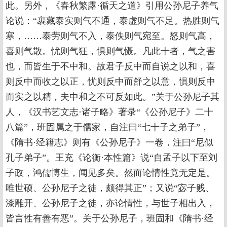
此。另外，《春秋繁露·循天之道》引用公孙尼子养气
论说：“裹藏泰实则气不通，泰虚则气不足。热胜则气
寒，……泰劳则气不入，泰佚则气宛至。怒则气高，
喜则气散。忧则气狂，惧则气慑。凡此十者，气之害
也，而皆生于不中和。故君子反中而自说之以和，喜
则反中而收之以正，忧则反中而舒之以意，惧则反中
而实之以精，夫中和之不可反如此。”关于公孙尼子其
人，《汉书艺文志·诸子略》著录“《公孙尼子》二十
八篇”，班固属之于儒家，自注曰“七十子之弟子”，
《隋书·经籍志》则有《公孙尼子》一卷，注曰“尼似
孔子弟子”。王充《论衡·本性篇》说“自孟子以下至刘
子政，鸿儒博生，闻见多矣。然而论情性竟无定是。
唯世硕、公孙尼子之徒，颇得其正”；又说“宓子贱、
漆雕开、公孙尼子之徒，亦论情性，与世子相出入，
皆言性有善有恶”。关于公孙尼子，班固和《隋书·经