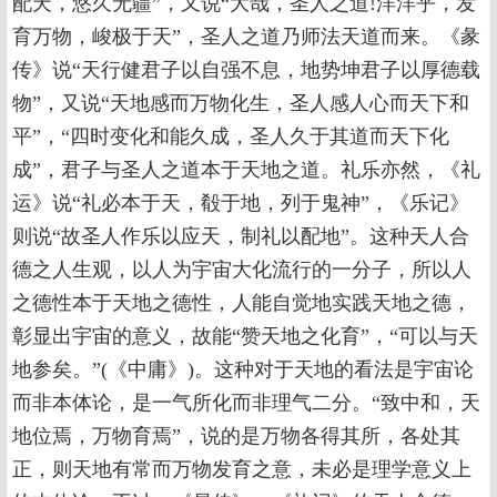
配天，悠久无疆”，又说“大哉，圣人之道!洋洋乎，发
育万物，峻极于天”，圣人之道乃师法天道而来。《彖
传》说“天行健君子以自强不息，地势坤君子以厚德载
物”，又说“天地感而万物化生，圣人感人心而天下和
平”，“四时变化和能久成，圣人久于其道而天下化
成”，君子与圣人之道本于天地之道。礼乐亦然，《礼
运》说“礼必本于天，殽于地，列于鬼神”，《乐记》
则说“故圣人作乐以应天，制礼以配地”。这种天人合
德之人生观，以人为宇宙大化流行的一分子，所以人
之德性本于天地之德性，人能自觉地实践天地之德，
彰显出宇宙的意义，故能“赞天地之化育”，“可以与天
地参矣。”(《中庸》)。这种对于天地的看法是宇宙论
而非本体论，是一气所化而非理气二分。“致中和，天
地位焉，万物育焉”，说的是万物各得其所，各处其
正，则天地有常而万物发育之意，未必是理学意义上