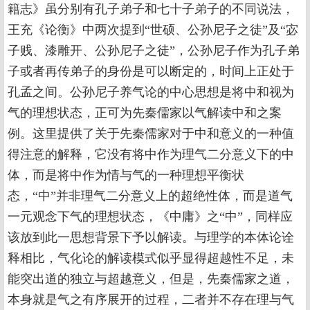
籍志》虽分别有孔子弟子和七十子弟子的不同说法，
王充《论衡》中两次提到“世硕、公孙尼子之徒”及“宓
子贱、漆雕开、公孙尼子之徒”，公孙尼子作为孔子弟
子或者再传弟子的身份是可以断定的，时间上正处于
孔孟之间。公孙尼子养气论的中心思想是将中和视为
气的理想状态，正可为先秦儒家以气解读中和之案
例。这里提供了关于先秦儒家对于中和意义的一种值
得注意的解释，它没有将中作为理气二分意义下的中
体，而是将中作为情与气的一种理想平衡状
态，“中”并非理气二分意义上的超绝性体，而是道气
一元观念下气的理想状态，《中庸》之“中”，同样应
该放到此一思想背景下予以解读。与理学的本体论诠
释相比，气化论的解读模式似乎显得超越性不足，未
能突出道的独立与超越意义，但是，先秦儒家之道，
本身就是气之有序展开的过程，二者并不存在理与气