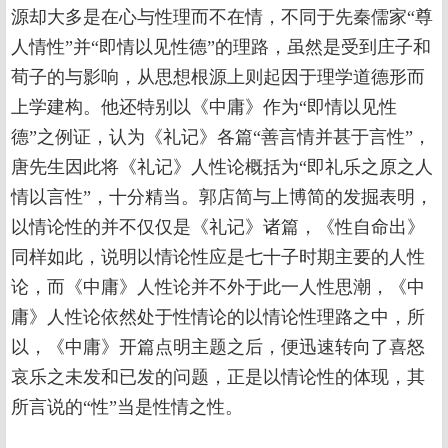
源却大多是在心与性理而不在情，不同于先秦儒家“尊
人情性”并“即情以见性德”的理路，虽然是受到庄子和
荀子的与影响，从思想根源上则起因于理学道德形而
上学建构。他还特别以《中庸》作为“即情以见性
德”之例证，认为《礼记》各篇“善言情并甚于言性”，
唐先生因此将《礼记》人性论概括为“即礼乐之原之人
情以言性”，十分精当。郭店简与上博简的发掘表明，
以情论性的并不仅仅是《礼记》诸篇，《性自命出》
同样如此，说明以情论性应是七十子时期主要的人性
论，而《中庸》人性论并不外于此一人性思潮，《中
庸》人性论依然处于性情论的以情论性理路之中，所
以，《中庸》开篇点明主题之后，便迅速转向了喜怒
哀乐之未发和已发的问题，正是以情论性的体现，其
所言说的“性”当是性情之性。