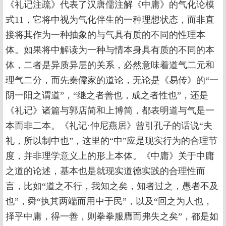
《礼记注疏》代表了汉唐儒注解《中庸》的气化论模
式11，它将中视为气化伴生的一种理想状态，而非直
接将其作为一种抽象的与气具有质的不同的性理本
体。如果将中解读为一种与情本身具有质的不同的本
体，二者是异质异层的关系，必然意味着道气二元和
理气二分，而先秦儒家的道论，无论是《易传》的“一
阴一阳之谓道”，“继之者善也，成之者性也”，还是
《礼记》诸篇与郭店简和上博简，都表明道与气是一
本而非二本。《礼记·仲尼燕居》曾引孔子的话说“夫
礼，所以制中也”，这里的“中”应是现实行为的合理节
度，并非理学意义上的形上本体。《中庸》关于中庸
之道的论述，基本也是就现实道德实践的合理性而
言，比如“道之不行，我知之矣，知者过之，愚者不及
也”，舜“执其两端而用中于民”，以及“回之为人也，
择乎中庸，得一善，则拳拳服膺而弗失之矣”，都是如