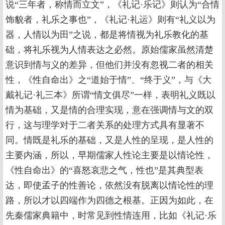
说“三年者，称情而立文”，《礼记·乐记》则认为“合情
饰貌者，礼乐之事也”，《礼记·礼运》则有“礼义以为
器，人情以为田”之说，都是将情视为礼乐教化的基
础，将礼乐视为人情表达之必然。原始儒家虽然清楚
意识到情与义的差异，但他们并没有忽视二者的相关
性，《性自命出》之“道始于情”、“终于义”，与《大
戴礼记·礼三本》所谓“情文俱尽”一样，表明礼义既以
情为基础，又是情的合理实现，意在强调情与文的双
行，这与理学对于二者关系的处理方式具有显著不
同。情既是礼乐的基础，又是人性的呈现，是人性的
主要内涵，所以，早期儒家人性论主要是以情论性，
《性自命出》的“喜怒哀悲之气，性也”是其典型表
达，即使孟子的性善论，依然没有脱离以情论性的理
路，所以才以四端作为四德之根基。正因为如此，在
先秦儒家典籍中，时常见到性情连用，比如《礼记·乐