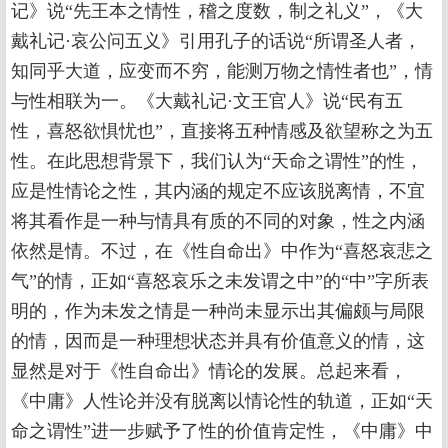
记》说“先王本之情性，稽之度数，制之礼义”，《大
戴礼记·哀公问五义》引用孔子的话说“所谓圣人者，
知同乎大道，应变而不穷，能测万物之情性者也”，情
与性相联为一。《大戴礼记·文王官人》说“民有五
性，喜怒欲惧忧也”，直接将五种情感及欲望称之为五
性。在此思想背景下，我们认为“天命之谓性”的性，
应是性情论之性，其内涵的规定不应该脱离情，不宜
将其看作是一种与情具有质的不同的对象，性之内涵
依然是情。不过，在《性自命出》中作为“喜怒哀悲之
气”的情，正如“喜怒哀乐之未发谓之中”的“中”字所表
明的，作为未发之情是一种尚未显示出其偏颇与局限
的情，因而是一种理想状态并具有价值意义的情，这
显然是对于《性自命出》情论的发展。总起来看，
《中庸》人性论并没有脱离以情论性的轨道，正如“天
命之谓性”进一步赋予了性的价值肯定性，《中庸》中