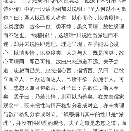
理念。”至于先秦时代的人性观念，他接下来引用《韩
诗外传》中的一段话为例加以说明：“圣人何以不可欺
也？曰：圣人以己度人者也。以心度心，以情度情，
以类度类，古今一也。类不悖，虽久同理，故性缘理
而不迷也。”钱穆指出，这段话“只说性当缘理而不
迷，却并未说性即是理。理之呈现，在乎能以心度
心，以情度情，以类度类。人之与人，既是同类，故
心同理同，即己可推。故曰忠恕违道不远。夫子之
道，忠恕而已矣。忠恕指心言，指情言。又曰：己欲
立而立人，己欲达而达人。己所不欲，勿施于人。可
见，忠恕又兼可包欲言。孔子曰：吾欲仁，斯人至
矣。孟子曰：乃若其情，则可以为善矣。在先秦儒家
观念中，既未把性与情严格划分看成对立，亦未将理
与欲严格划分看成对立。”钱穆指出其中的性只是“缘
理”，并没有性即理的观念。夫子之道是忠恕之道，而