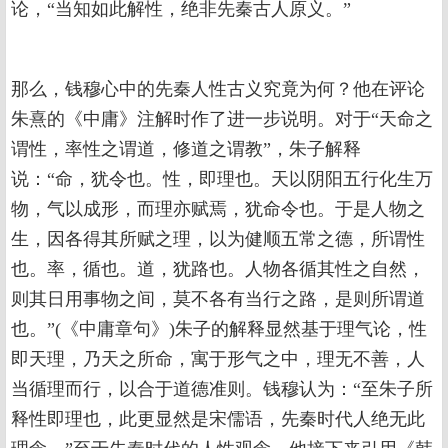
论，“当知如此解性，绝非先秦古人原义。”
那么，钱穆心中的先秦人性古义究竟为何？他在评论
朱熹的《中庸》注解时作了进一步说明。对于“天命之
谓性，率性之谓道，修道之谓教”，朱子解释
说：“命，犹令也。性，即理也。天以阴阳五行化生万
物，气以成形，而理亦赋焉，犹命令也。于是人物之
生，因各得其所赋之理，以为健顺五常之德，所谓性
也。率，循也。道，犹路也。人物各循其性之自然，
则其日用事物之间，莫不各有当行之路，是则所谓道
也。”(《中庸章句》)朱子的解释显然基于理气论，性
即天理，乃天之所命，寓于形气之中，理无不善，人
当循理而行，以合于道德准则。钱穆认为：“至朱子所
释性即理也，此更显然是宋儒语，先秦时代人绝无此