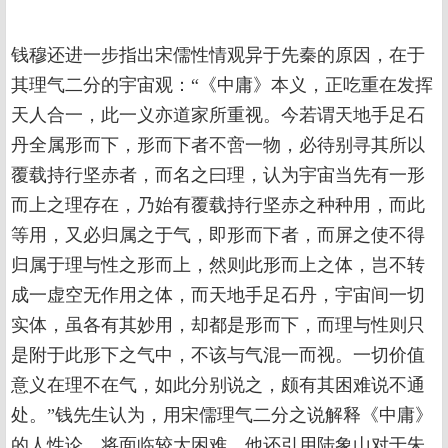
钱穆还进一步指出宋儒性情观异于先秦的原因，在于
其理气二分的宇宙观：“《中庸》本义，正吃重在发挥
天人合一，此一义亦道家所重视。今若谓天地手足石
丹全属形而下，形而下者不啻一物，必待别寻其所以
覆载持行坚赤者，而名之曰理，认为宇宙当先有一形
而上之理存在，乃始有覆载持行坚赤之种种用，而此
等用，又必归属之于气，即形而下者，而屏之使不得
归属于理与性之形而上，然则此形而上之体，岂不转
成一虚空无作用之体，而天地手足石丹，宇宙间一切
实体，虽各有其妙用，却都是形而下，而理与性则只
是附于此形下之气中，不该与气混一而视。一切价值
意义在理不在气，如此分别说之，颇有其困难说不通
处。”钱先生认为，用宋儒理气二分之说解释《中庸》
的人性论，将面临较大困难。他还引用陆象山对于朱