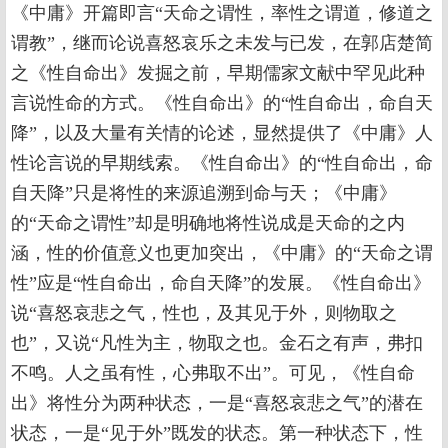
《中庸》开篇即言“天命之谓性，率性之谓道，修道之
谓教”，继而论说喜怒哀乐之未发与已发，在郭店楚简
之《性自命出》发掘之前，早期儒家文献中罕见此种
言说性命的方式。《性自命出》的“性自命出，命自天
降”，以及大量有关情的论述，显然提供了《中庸》人
性论言说的早期线索。《性自命出》的“性自命出，命
自天降”只是将性的来源追溯到命与天；《中庸》
的“天命之谓性”却是明确地将性说成是天命的之内
涵，性的价值意义也更加突出，《中庸》的“天命之谓
性”应是“性自命出，命自天降”的发展。《性自命出》
说“喜怒哀悲之气，性也，及其见于外，则物取之
也”，又说“凡性为主，物取之也。金石之有声，弗扣
不鸣。人之虽有性，心弗取不出”。可见，《性自命
出》将性分为两种状态，一是“喜怒哀悲之气”的潜在
状态，一是“见于外”既发的状态。第一种状态下，性