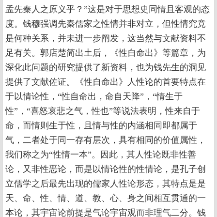
孟先秦人之原义乎？”这是对于思想史同情且客观的态
度。钱穆强调先秦儒家之性情并非对立，但性情究竟
是何种关系，并未进一步阐发，这当然与文献资料不
足有关。郭店楚简出土后，《性自命出》等篇章，为
深化此问题的研究提供了新资料，也为钱先生的洞见
提供了文献佐证。《性自命出》人性论的首要特点在
于以情论性，“性自命出，命自天降”，“情生于
性”，“喜怒哀悲之气，性也”等说法表明，性来自于
命，而情则生于性，且情与性的内涵相同即都属于
气，二者处于同一存有层次，具有相同的价值属性，
我们称之为“性情一本”。因此，其人性论既非性善
论，又非性恶论，而是以情论性的性情论，是孔子创
立儒学之后最先出现的儒家人性论形态，其特点是是
天、命、性、情、道、教、心、身之间相互贯通的一
本论，其宇宙论前提是气论宇宙观而非理气二分。钱