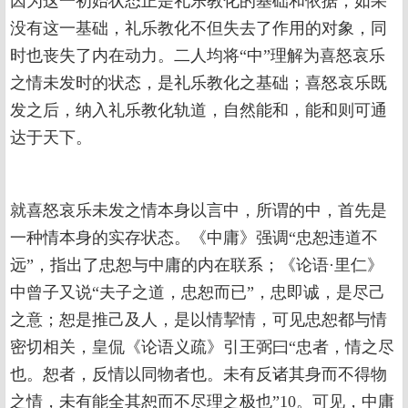
因为这一初始状态正是礼乐教化的基础和依据，如果
没有这一基础，礼乐教化不但失去了作用的对象，同
时也丧失了内在动力。二人均将“中”理解为喜怒哀乐
之情未发时的状态，是礼乐教化之基础；喜怒哀乐既
发之后，纳入礼乐教化轨道，自然能和，能和则可通
达于天下。
就喜怒哀乐未发之情本身以言中，所谓的中，首先是
一种情本身的实存状态。《中庸》强调“忠恕违道不
远”，指出了忠恕与中庸的内在联系；《论语·里仁》
中曾子又说“夫子之道，忠恕而已”，忠即诚，是尽己
之意；恕是推己及人，是以情挈情，可见忠恕都与情
密切相关，皇侃《论语义疏》引王弼曰“忠者，情之尽
也。恕者，反情以同物者也。未有反诸其身而不得物
之情，未有能全其恕而不尽理之极也”10。可见，中庸