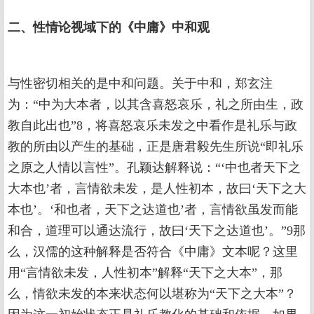
二、性情论视域下的《中庸》中和观
与性密切相关的是中和问题。关于中和，郑玄注
为：“中为大本者，以其含喜怒哀乐，礼之所由生，政
教自此出也”8，将喜怒哀乐未发之中看作是礼乐与政
教的所由以产生的基础，正是唐君毅先生所说“即礼乐
之原之人情以言性”。孔颖达解释说：“‘中也者天下之
大本也’者，言情欲未发，是人性初本，故曰‘天下之大
本也’。‘和也者，天下之达道也’者，言情欲虽发而能
和合，道理可以通达流行，故曰‘天下之达道也’。”9那
么，汉儒的这种解释是否符合《中庸》文本呢？这里
用“言情欲未发，人性初本”解释“天下之大本”，那
么，情欲未发的本来状态何以堪称为“天下之大本”？