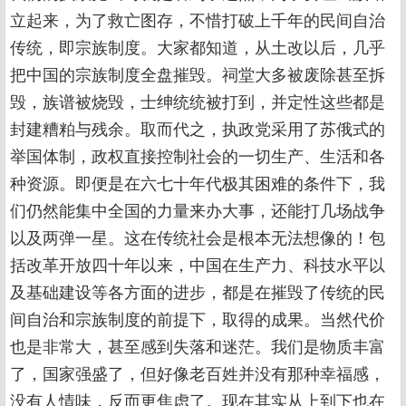
立起来，为了救亡图存，不惜打破上千年的民间自治
传统，即宗族制度。大家都知道，从土改以后，几乎
把中国的宗族制度全盘摧毁。祠堂大多被废除甚至拆
毁，族谱被烧毁，士绅统统被打到，并定性这些都是
封建糟粕与残余。取而代之，执政党采用了苏俄式的
举国体制，政权直接控制社会的一切生产、生活和各
种资源。即便是在六七十年代极其困难的条件下，我
们仍然能集中全国的力量来办大事，还能打几场战争
以及两弹一星。这在传统社会是根本无法想像的！包
括改革开放四十年以来，中国在生产力、科技水平以
及基础建设等各方面的进步，都是在摧毁了传统的民
间自治和宗族制度的前提下，取得的成果。当然代价
也是非常大，甚至感到失落和迷茫。我们是物质丰富
了，国家强盛了，但好像老百姓并没有那种幸福感，
没有人情味，反而更焦虑了。现在其实从上到下也在