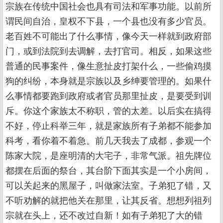
宗族在传统中国社会也具有司法和军事功能。以前所
谓民间自治，皇权不下县，一个县也没有多少官员。
老百姓不可能出了什么事情，像今天一样就到政府部
门，或到法院到去调解，去打官司。相反，如果这些
普通的民事案件，像生意扯皮打架什么，一些偷鸡摸
狗的纠纷，本身就是宗族以及乡绅要管理的。如果什
么事情都要跑到政府或者官员那里扯皮，是要受到训
斥。你这个家族太不称职，管的太差。以后实在搞得
不好，停止科举三年，就是家族所有子弟都不能参加
科考，看你着不着急。前几天我去了成都，参观一个
陈家大院，是座明清的大宅子，非常气派。祖先牌位
都摆在后面的祭台，其台阶下面其实是一个小房间，
可以关起来的黑屋子，叫做家法室。子弟犯了错，又
不听劝解的就把他关在那里，让其反省。想想列祖列
宗就在头上，还不改过自新！如有子弟犯了大的错