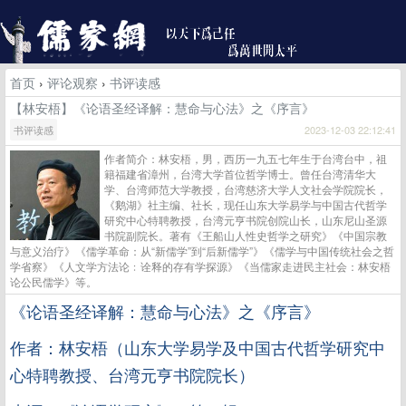
首页
›
评论观察
›
书评读感
【林安梧】《论语圣经译解：慧命与心法》之《序言》
书评读感
2023-12-03 22:12:41
作者简介：林安梧，男，西历一九五七年生于台湾台中，祖
籍福建省漳州，台湾大学首位哲学博士。曾任台湾清华大
学、台湾师范大学教授，台湾慈济大学人文社会学院院长，
《鹅湖》社主编、社长，现任山东大学易学与中国古代哲学
研究中心特聘教授，台湾元亨书院创院山长，山东尼山圣源
书院副院长。著有《王船山人性史哲学之研究》《中国宗教
与意义治疗》《儒学革命：从“新儒学”到“后新儒学”》《儒学与中国传统社会之哲
学省察》《人文学方法论﹕诠释的存有学探源》《当儒家走进民主社会：林安梧
论公民儒学》等。
《论语圣经译解：慧命与心法》之《序言》
作者：林安梧（山东大学易学及中国古代哲学研究中
心特聘教授、台湾元亨书院院长）