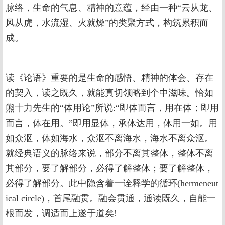
脉络，生命的气息、精神的意蕴，经由一种“云从龙、
风从虎，水流湿、火就燥”的类聚方式，构筑累积而
成。
读《论语》重要的是生命的感悟、精神的体会、存在
的契入，读之既久，就能真切领略到个中滋味。恰如
熊十力先生的“体用论”所说:“即体而言，用在体；即用
而言，体在用。”即用显体，承体达用，体用一如。用
如众沤，体如海水，众沤不离海水，海水不离众沤。
就经典语义的脉络来说，部分不离其整体，整体不离
其部分，要了解部分，必得了解整体；要了解整体，
必得了解部分。此中隐含着一诠释学的循环(hermeneut
ical circle)，首尾融贯。融会贯通，通读既久，自能一
根而发，调适而上遂于道矣!