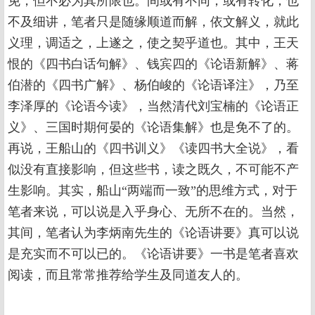
免，但不必为其所限也。间或有不同，或有转化，也
不及细讲，笔者只是随缘顺道而解，依文解义，就此
义理，调适之，上遂之，使之契乎道也。其中，王天
恨的《四书白话句解》、钱宾四的《论语新解》、蒋
伯潜的《四书广解》、杨伯峻的《论语译注》，乃至
李泽厚的《论语今读》，当然清代刘宝楠的《论语正
义》、三国时期何晏的《论语集解》也是免不了的。
再说，王船山的《四书训义》《读四书大全说》，看
似没有直接影响，但这些书，读之既久，不可能不产
生影响。其实，船山“两端而一致”的思维方式，对于
笔者来说，可以说是入乎身心、无所不在的。当然，
其间，笔者认为李炳南先生的《论语讲要》真可以说
是充实而不可以已的。《论语讲要》一书是笔者喜欢
阅读，而且常常推荐给学生及同道友人的。