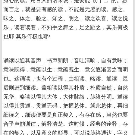
身心的读。用古人的话来说，是要能“切于己”的。总
而言之，就是要有感的读，不能是无感的读。感之、
味之、体之、验之、知之、明之，读之欢喜、读之悦
乐，读着读着，不知手之舞之，足之蹈之，其乐何极
也耶!其乐何极也耶!
诵读以通其音声，书声朗朗，音吐清响，自有意味；
意味既得，意蕴以生；意蕴既生，意义逐渐因之而明
也。这诵读，也有个过程，由粗读、略读、通读，最
后则进到细读。盖粗读以得其朴质，朴质自然，自然
无华。略读以得其大体，大体脉络，脉络分明。通读
以得其贯通，贯通无碍，把握总体。就此总体，再细
细读之，细读便要是真正契入，有存在感，当然也要
合乎声韵训诂，解释清楚。这时候，经典的诠释，存
在的契入，以及意义的彰显，可以说脉络通达，字义