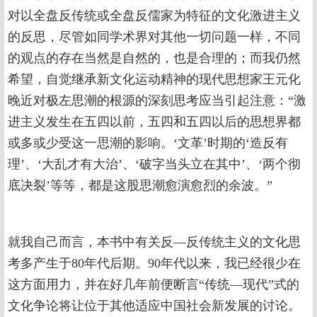
对以全盘反传统或全盘反儒家为特征的文化激进主义
的反思，尽管如同学术界对其他一切问题一样，不同
的观点的存在当然是自然的，也是合理的；而我仍然
希望，自觉继承新文化运动精神的现代思想家王元化
晚近对极左思潮的根源的深刻思考应当引起注意：“激
进主义发生在五四以前，五四和五四以后的思想界都
或多或少受这一思潮的影响。‘文革’时期的‘造反有
理’、‘大乱才有大治’、‘破字当头立在其中’、‘两个彻
底决裂’等等，都是这股思潮愈演愈烈的余波。”
就我自己而言，本书中有关反—反传统主义的文化思
考多产生于80年代后期。90年代以来，我已经很少在
这方面用力，并在好几年前便断言“传统—现代”式的
文化争论将让位于其他适应中国社会新发展的讨论。