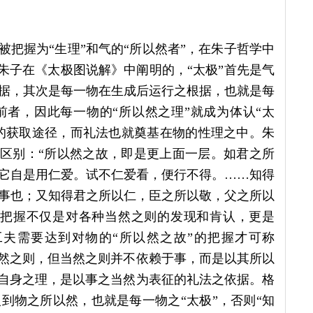
被把握为“生理”和气的“所以然者”，在朱子哲学中
如朱子在《太极图说解》中阐明的，“太极”首先是气
据，其次是每一物在生成后运行之根据，也就是每
者，因此每一物的“所以然之理”就成为体认“太
”的获取途径，而礼法也就奠基在物的性理之中。朱
的区别：“所以然之故，即是更上面一层。如君之所
它自是用仁爱。试不仁爱看，便行不得。……知得
事也；又知得君之所以仁，臣之所以敬，父之所以
的把握不仅是对各种当然之则的发现和肯认，更是
工夫需要达到对物的“所以然之故”的把握才可称
当然之则，但当然之则并不依赖于事，而是以其所以
的自身之理，是以事之当然为表征的礼法之依据。格
到物之所以然，也就是每一物之“太极”，否则“知