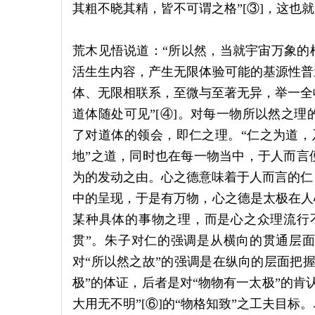
其粗不晓其精，皆不可谓之格”[③]，这也
荒木见悟说道：“所以然，当就宇宙万象的
活生生内容，产生无限体验可能的基源性普
体、无限相联系，至微与至著无异，举一全
道体随处可见”[④]。对每一物所以然之
了对道体的领会，即仁之理。“仁之为道，乃
地”之道，同时也在每一物当中，于人而言
为的发动之由。心之德意味着于人而言的仁
中的呈现，于是有万物，心之德是太极在人
某种具体的事物之理，而是心之众理流行不
贯”。朱子对仁的强调是从横向的贯通层
对“所以然之故”的强调是在纵向的层面把
极”的体证，后者是对“物物有一太极”的肯
大用无不明”[⑥]的“物格知致”之工夫目