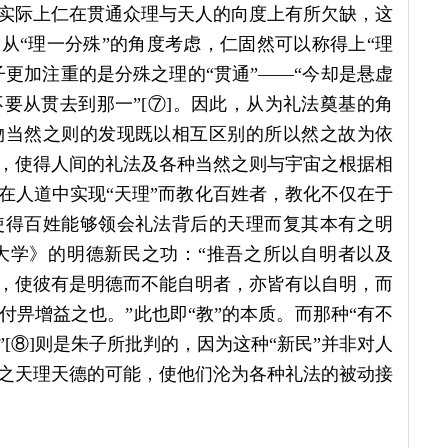
实际上仁在贯通众理与天人的向度上有所欠缺，这
从“理一分殊”的角度考虑，仁固然可以称得上“理
子更加注重的是分殊之理的“贯通”——“今却是悬虚
要从贯去到那一”[⑦]。因此，从为礼法奠基的角
物当然之则的发现既以相互区别的所以然之故为依
，使得人间的礼法及各种当然之则与宇宙之根据相
在人道中实现“天理”而教化百姓者，教化不仅在于
使得百姓能够领会礼法背后的天理而复其本有之明
大学》的明德新民之功：“推吾之所以自明者以及
，使彼有是明德而不能自明者，亦皆有以自明，而
畀增益之也。”此也即“教”的本质。而那种“有不
[⑧]则是朱子所批判的，因为这种“新民”并非对人
之天理天德的可能，使他们沦为各种礼法的被动接