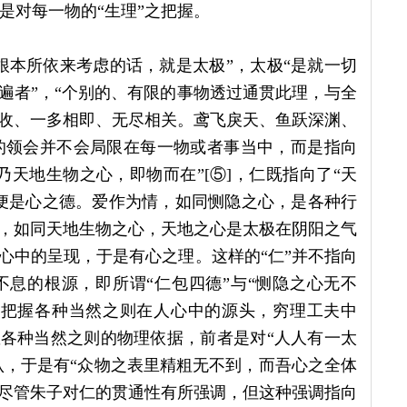
就是对每一物的“生理”之把握。
根本所依来考虑的话，就是太极”，太极“是就一切
遍者”，“个别的、有限的事物透过通贯此理，与全
收、一多相即、无尽相关。鸢飞戾天、鱼跃深渊、
理的领会并不会局限在每一物或者事当中，而是指向
天地生物之心，即物而在”[⑤]，仁既指向了“天
便是心之德。爱作为情，如同恻隐之心，是各种行
，如同天地生物之心，天地之心是太极在阴阳之气
心中的呈现，于是有心之理。这样的“仁”并不指向
息的根源，即所谓“仁包四德”与“恻隐之心无不
面把握各种当然之则在人心中的源头，穷理工夫中
握各种当然之则的物理依据，前者是对“人人有一太
认，于是有“众物之表里精粗无不到，而吾心之全体
标。尽管朱子对仁的贯通性有所强调，但这种强调指向