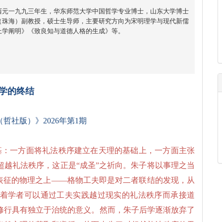
西元一九九三年生，华东师范大学中国哲学专业博士，山东大学博士
（珠海）副教授，硕士生导师，主要研究方向为宋明理学与现代新儒
上学阐明》《致良知与道德人格的生成》等。
学的终结
社版）》2026年第1期
基：一方面将礼法秩序建立在天理的基础上，一方面主张
超越礼法秩序，这正是“成圣”之祈向。朱子将以事理之当
为表征的物理之上——格物工夫即是对二者联结的发现，从
着学者可以通过工夫实践越过现实的礼法秩序而承接道
修行具有独立于治统的意义。然而，朱子后学逐渐放弃了