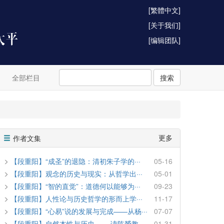
[繁體中文]
[关于我们]
[编辑团队]
全部栏目
搜索
更多
作者文集
【段重阳】“成圣”的退隐：清初朱子学的···
05-16
【段重阳】观念的历史与现实：从哲学出···
05-01
【段重阳】“智的直觉”：道德何以能够为···
09-23
【段重阳】人性论与历史哲学的形而上学···
11-17
【段重阳】“心易”说的发展与完成——从杨···
07-07
【段重阳】自然本性与历史 ——读陈赟教···
01-31