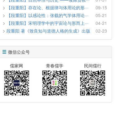
【段重阳】存在论、根据律与体用论的形···
09-15
【段重阳】以感论性：张载的气学体用论···
05-21
【段重阳】宋明理学中的宇宙论与形而上···
04-21
段重阳 著《致良知与道德人格的生成》出版
02-23
微信公众号
儒家网
青春儒学
民间儒行