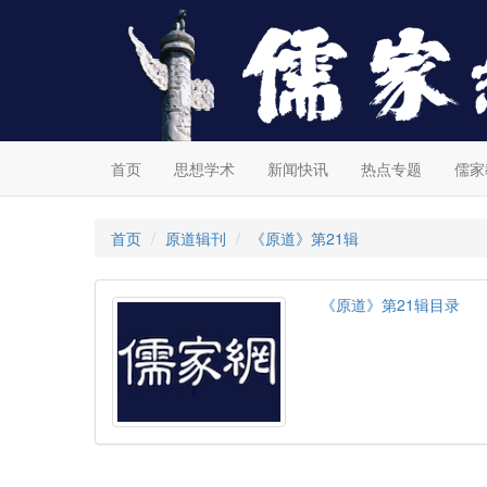
首页
思想学术
新闻快讯
热点专题
儒家
首页
原道辑刊
《原道》第21辑
《原道》第21辑目录