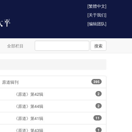
[繁體中文]
[关于我们]
[编辑团队]
全部栏目
搜索
原道辑刊
395
《原道》第42辑
2
《原道》第44辑
2
《原道》第41辑
11
《原道》第43辑
1