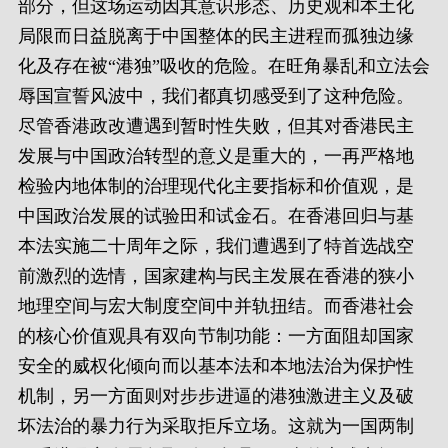
部分，但这场运动因其意识形态、历史观和本土化
局限而日益脱离于中国整体的民主进程而孤独边缘
化及存在被“港独”吸收的危险。在旺角暴乱和立法会
辱国宣誓风波中，我们都真切感受到了这种危险。
尽管香港政改遭遇到暂时性失败，但其对香港民主
发展与中国政治转型的意义是重大的，一再严格地
检验内地体制的治理现代化主要指标和价值观，是
中国政治发展的试验田和试金石。在香港回归与基
本法实施二十周年之际，我们遭遇到了特首选战空
前激烈的选情，国家建构与民主发展在香港的狭小
地理空间与宏大制度空间中并轨扭结。而香港社会
的核心价值观具有双向节制功能：一方面阻却国家
安全的威权化倾向而以基本法和本地法治为保护性
机制，另一方面则对步步进逼的港独激进主义及破
坏法治的暴力行为采取拒斥立场。这就为一国两制