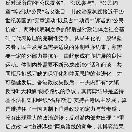
反对派所谓的“公民提名”、“公民参与”、“公民约
章”等皆以“公民”名义张目，其政治意象颇接近于19
世纪英国的“宪章运动”以及占中动员中诉诸的“公民
抗命”。两种代表制之争的背后是对政治体之社会基
础与代表原理的宪制性竞争。从民主化的一般经验
来看，民主发展既需要适度的体制秩序约束，亦需
要一定的外部力量抗争，由此形成有序扩展的良性
运动。体制内外需要不断形成政治对话和商谈，共
同拒斥抱残守缺的保守化和肆无忌惮的激进化，才
可稳健发展。香港政改失败后，中央内部有“大镇
反”和“大和解”两条路线的争议，其博弈结果是坚持
基本法框架和继续“循序渐进”支持香港民主发展，算
是维持住了一国两制下香港政改的定力与节奏感，
没有出现重大的政治逆转；反对派内部亦出现了“重
启政改”与“激进港独”两条路线的竞争，其博弈结果