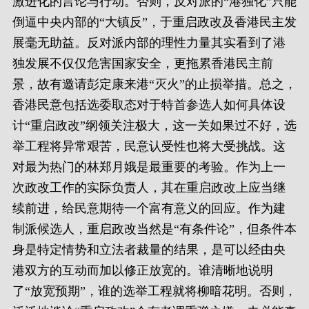
激进化的言论与行动。否则，反对派的“港独化”只能
倒逼中央内部的“大镇反”，于重启政改及香港民主发
展毫无助益。反对派内部的理性力量其实看到了港
独发展不仅仅危害国家安全，更拖累香港民主前
景，故有邀请彭定康来港“灭火”的止损举措。总之，
香港民意包括选委取态对于特首参选人如何具体设
计“重启政改”纲领关注极大，这一关如果过不好，选
举工程将异常艰苦，民意认受性也将大受挑战。这
对最为热门的林郑月娥是最重要的考验。作为上一
次政改工作的实际负责人，其在重启政改上应当继
续前进，给民意期待一个富有意义的回应。作为建
制派候选人，重启政改当然是“有条件论”，但条件本
身是特定情势和立法者裁量的结果，是可以经由央
港双方的互动而加以修正放宽的。谁清晰地说明
了“放宽预期”，谁的选举工程就将柳暗花明。否则，