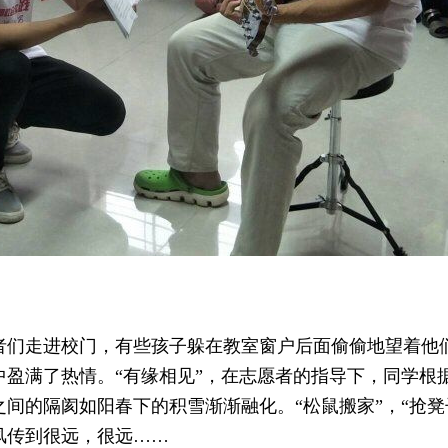
者们走进校门，有些孩子躲在教室窗户后面偷偷地望着他
盈满了热情。“有缘相见”，在志愿者的指导下，同学根
间的隔阂如阳春下的积雪渐渐融化。“松鼠搬家”，“抢凳
风传到很远，很远……