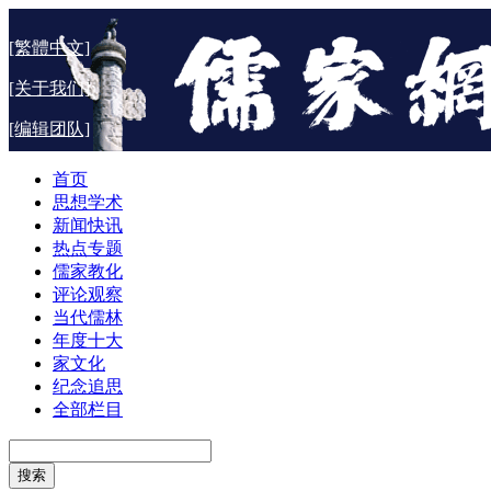
[繁體中文]
[关于我们]
[编辑团队]
首页
思想学术
新闻快讯
热点专题
儒家教化
评论观察
当代儒林
年度十大
家文化
纪念追思
全部栏目
搜索