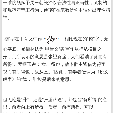
一维度既赋予周王朝统治以合法性与正当性，又制约
和规范着帝王行为，使“德”在宗教信仰中转化出理性精
神。
“德”字在甲骨文中作
，相比现在的“德”字，无
心字底。晁福林认为“甲骨文‘德’写作从行从横目之
形，其所表示的意思是张望路途，人们看清了路而有
所得”。罗振玉说：“德，得也，故卜辞中皆借为得字，
视而有所得也，故从直。”因此，有学者便认为《说文
解字》的“德，升也”是后来的意思。
但无论是“升”，还是“张望路途”，都包含“有所得”的意
思，前者向上有所得，后者向前有所得。可以