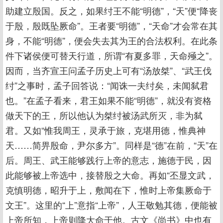
助建立殷国。反之，如果纣王不能“明德”，“天”便“降丧
于殷，殷既坠厥命”。王者要“明德”，“天命”才会常在其
身，不能“明德”，便会失去其为王的合法权利。在此条
件下诸侯便可替天行道，所谓“有夏多罪，天命殛之”。
因而，当齐宣王问孟子历史上可有“汤放桀”、“武王伐
纣”之事时，孟子回答说：“闻诛一夫纣矣，未闻弑君
也。”在孟子看来，君王如果不能“明德”，就没有资格
做天下的王，所以他认为桀纣被汤武所灭，非为弑
君。又如“惟我周王，灵承于旅，克堪用德，惟典神
天……简畀殷命，尹尔多方”。同样是“德”在前，“天”在
后。周王、武王能够践行上帝的意志，施德于民，因
此能够被上帝选中，接替殷之大命。再如“丕显文武，
克慎明德，昭升于上，敷闻在下，惟时上帝集厥命于
文王”。这里的“上”意指“上帝”，人王敬勉其德，便能被
上帝所知，上帝则降大命于他。古文《尚书》中也有