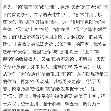
首先，“德”源于“天”或“上帝”，秉承“天命”是王者治理天
下的首要条件。在话语表述中“天”、“德”常并用，以
尊“天”、敬“德”为其语用指向。这一语用现象以“天”为
主体，“天”或“上帝”在前，“德”在后，“天”与“德”相对而
出，如“肆上帝将复我高祖之德，乱越我家，朕及笃
敬”。上帝将复兴成汤之德，治理我们的国家，我将恭
敬奉守“天命”。这里“上帝”与“德”相对应，“上帝”掌
握“德”的收放权力。又如“民有不若德，不听罪；天既
孚命正厥德”。如果有人（这里的“民”指王者）不顺
从“天”，“天”会通过“孚命”以正其“德”，从而以规范帝王
的作为。再如“今天动威，以彰周公之德”、“弘于天
若，德裕乃身”皆说明“德”的收发掌握于“天”，源
于“天”。因此，舜接受尧的禅位后要“肆类于上帝，禋
于六宗，望于山川，遍于群神。辑五瑞，既月乃日，
朝觐四岳群牧，班瑞于群后”。这里