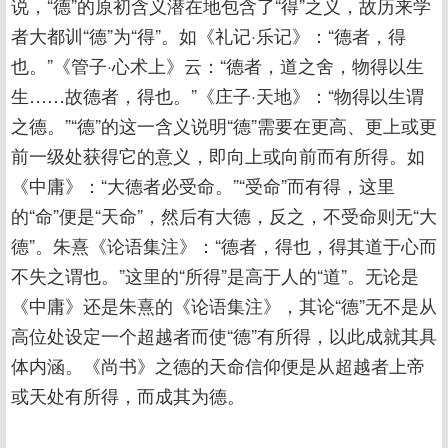
说，“德”的原初含义潜在地包含了“得”之义，故历来学
者大都训“德”为“得”。如《礼记·乐记》：“德者，得
也。”《管子·心术上》云：“德者，道之舍，物得以生
生……故德者，得也。”《庄子·天地》：“物得以生谓
之德。”“德”的这一含义说明“德”需要在更高、更上或更
前一级处获得它的意义，即向上或向前而有所得。如
《中庸》：“大德者必受命。”“受命”而有得，这里
的“命”便是“天命”，然后有大德，反之，不受命则无“大
德”。朱熹《论语集注》：“德者，得也，得其道于心而
不失之谓也。”这里的“所得”是高于人的“道”。无论是
《中庸》还是朱熹的《论语集注》，其论“德”无不是从
高位处设定一个超越者而使“德”有所得，以此成就其具
体内涵。《尚书》之德的天命信仰便是从超越者上帝
或天处有所得，而成其为德。