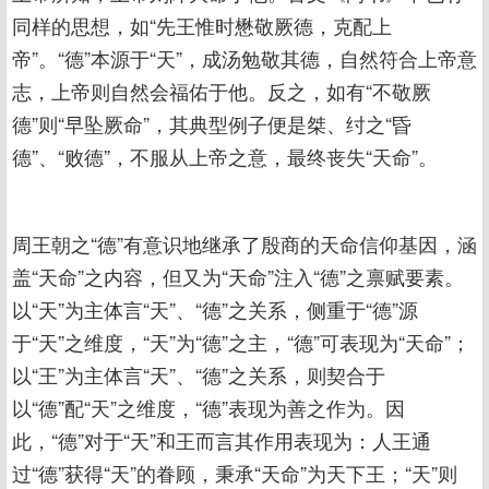
同样的思想，如“先王惟时懋敬厥德，克配上
帝”。“德”本源于“天”，成汤勉敬其德，自然符合上帝意
志，上帝则自然会福佑于他。反之，如有“不敬厥
德”则“早坠厥命”，其典型例子便是桀、纣之“昏
德”、“败德”，不服从上帝之意，最终丧失“天命”。
周王朝之“德”有意识地继承了殷商的天命信仰基因，涵
盖“天命”之内容，但又为“天命”注入“德”之禀赋要素。
以“天”为主体言“天”、“德”之关系，侧重于“德”源
于“天”之维度，“天”为“德”之主，“德”可表现为“天命”；
以“王”为主体言“天”、“德”之关系，则契合于
以“德”配“天”之维度，“德”表现为善之作为。因
此，“德”对于“天”和王而言其作用表现为：人王通
过“德”获得“天”的眷顾，秉承“天命”为天下王；“天”则