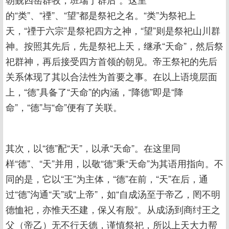
的“类”、“禋”、“望”都是祭祀之名。“类”为祭祀上
天，“禋于六宗”是祭祀四方之神，“望”则是祭祀山川群
神。按照其先后，先是祭祀上天，继承“天命”，然后祭
祀群神，再后接受四方首领的朝见。帝王祭祀的先后
关系体现了其以合法性为首要之事。在以上语境层面
上，“德”具备了“天命”的内涵，“降德”即是“降
命”，“德”与“命”便有了关联。
其次，以“德”配“天”，以承“天命”。在这里同
样“德”、“天”并用，以敬“德”秉“天命”为其语用指向。不
同的是，它以“王”为主体，“德”在前，“天”在后，通
过“德”沟通“天”或“上帝”，如“自成汤至于帝乙，罔不明
德恤祀，亦惟天丕建，保乂有殷”。从成汤到商纣王之
父（帝乙）无不行天德，谨慎祭祀，所以上天大力帮