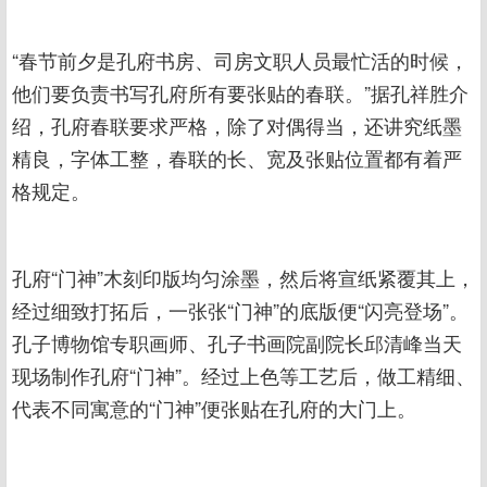
“春节前夕是孔府书房、司房文职人员最忙活的时候，
他们要负责书写孔府所有要张贴的春联。”据孔祥胜介
绍，孔府春联要求严格，除了对偶得当，还讲究纸墨
精良，字体工整，春联的长、宽及张贴位置都有着严
格规定。
孔府“门神”木刻印版均匀涂墨，然后将宣纸紧覆其上，
经过细致打拓后，一张张“门神”的底版便“闪亮登场”。
孔子博物馆专职画师、孔子书画院副院长邱清峰当天
现场制作孔府“门神”。经过上色等工艺后，做工精细、
代表不同寓意的“门神”便张贴在孔府的大门上。