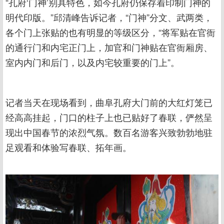
“孔府‘门神’别具特色，如今孔府仍保存着印制门神的
明代印版。”邱清峰告诉记者，“门神”分文、武两类，
各个门上张贴的也有明显的等级区分，“将军贴在官衙
的通行门和内宅正门上，加官和门神贴在官衙厢房、
室内内门和后门，以及内宅较重要的门上”。
记者当天在现场看到，曲阜孔府大门前的大红灯笼已
经高高挂起，门口的柱子上也已贴好了春联，俨然呈
现出中国春节的浓烈气氛。数百名游客兴致勃勃地驻
足观看和体验写春联、拓年画。