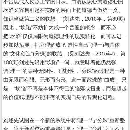
不合现代人反形上学的口味。而谓认识心为道德心的
坎陷又容易引起在实际的层面上把道德当做第一义、
知识当做第二义的联想。”(刘述先，2010年，第89页)
因此，“坎陷”不妨扩大成一个普遍的概念，而不必
把“坎陷”仅仅局限为道德理性的现实转化，而可以进一
步加以拓展，把它理解成“创造性自己”(理一)与具体
的“文化创造”(分殊)的联结。(见刘述先，2015年b，第
188页)刘述先沿用“坎陷”一词，就意味着他仍然强
调“理一”的某种无限性、理想性，“分殊”的过程是一种
由无限而有限、无形而有形、道一而散殊的“曲成”。只
是，“坎陷”不再是本体不得已的陷落或扭曲，而是超越
的价值或理想不能不有的实现自身的客观化进程。
刘述先试图在一个新的系统中将“理一”与“分殊”重新整
合，这个新系统的重要特征是：“理一”“分殊”之间不再