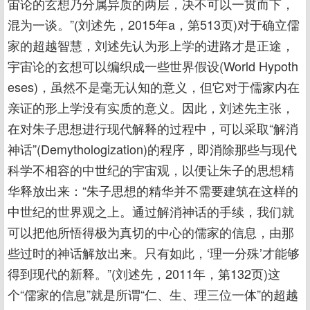
宙论的玄想乃分属异质的两层，决不可以一贯而下，
混为一谈。”(刘述先，2015年a，第513页)对于确立儒
家的超越智慧，刘述先认为形上学的进路才是正途，
宇宙论的玄想可以编织成一些世界假设(World Hypoth
eses)，虽然不是毫无认知的意义，但它对于儒家内在
亲证的形上学没有实质的意义。因此，刘述先主张，
在对朱子思想进行现代解释的过程中，可以采取“解消
神话”(Demythologization)的程序，即消除那些与现代
科学不相容的中世纪的宇宙观，以便让朱子的思想精
华释放出来：“朱子思想的精华并不需要建筑在这样的
中世纪的世界观之上。通过解消神话的手续，我们就
可以把他所悟得极为真切的中心的儒家的信息，由那
些过时的神话解放出来。只有如此，‘理一分殊’才能够
得到现代的新释。”(刘述先，2011年，第132页)这
个“儒家的信息”就是所谓“仁、生、理三位一体”的超越