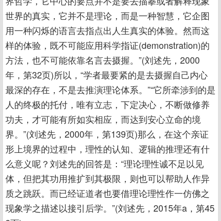
界哲学，它中心的要点并不是要去描摹或者解释现象
世界的真实，它并不是理论，而是一种智慧，它企图
用一种闪烁的语言去指点出人生真实的体验。然而这
样的体验，既不可能应用科学指证(demonstration)的
方法，也不可能依靠名言去摄握。”(刘述先，2000
年，第32页)所以，“学者最要紧的是去摄握自己内心
最深的存在，不是去推演理论体系。”“它所牵涉到的是
人的终极的托付，唯有立志，下定决心，不断做修养
功夫，才可能有所如实相应，而达到安心立命的境
界。”(刘述先，2000年，第139页)那么，在这个亲证
形上境界的过程中，理性的认知、逻辑的推理还有什
么意义呢？刘述先的回答是：“理论理性诚不足以见
体，但把其功用推扩到其极限，则也可以帮助人作异
质之跳跃。而已经证道者也要借理论理性作一仿佛之
现象学之描述以接引后学。”(刘述先，2015年a，第45